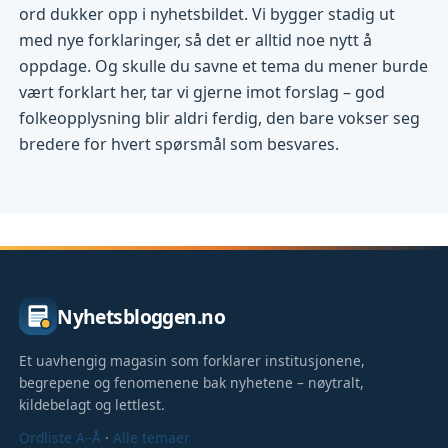
ord dukker opp i nyhetsbildet. Vi bygger stadig ut
med nye forklaringer, så det er alltid noe nytt å
oppdage. Og skulle du savne et tema du mener burde
vært forklart her, tar vi gjerne imot forslag – god
folkeopplysning blir aldri ferdig, den bare vokser seg
bredere for hvert spørsmål som besvares.
Nyhetsbloggen.no
Et uavhengig magasin som forklarer institusjonene,
begrepene og fenomenene bak nyhetene – nøytralt,
kildebelagt og lettlest.
Ordliste A–Å
·
Alle temaer