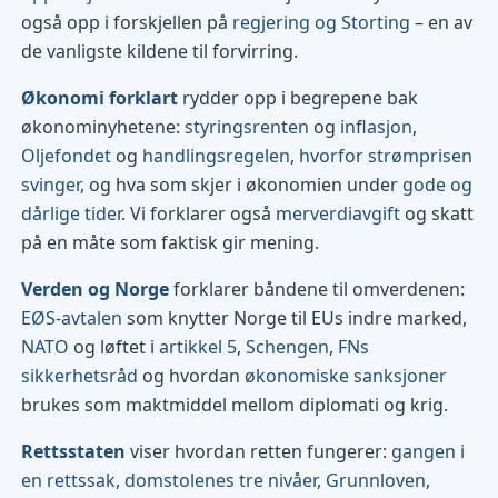
også opp i forskjellen på
regjering og Storting
– en av
de vanligste kildene til forvirring.
Økonomi forklart
rydder opp i begrepene bak
økonominyhetene:
styringsrenten
og
inflasjon
,
Oljefondet
og
handlingsregelen
,
hvorfor strømprisen
svinger
, og hva som skjer i økonomien under
gode og
dårlige tider
. Vi forklarer også
merverdiavgift
og skatt
på en måte som faktisk gir mening.
Verden og Norge
forklarer båndene til omverdenen:
EØS-avtalen
som knytter Norge til EUs indre marked,
NATO
og løftet i
artikkel 5
,
Schengen
,
FNs
sikkerhetsråd
og hvordan
økonomiske sanksjoner
brukes som maktmiddel mellom diplomati og krig.
Rettsstaten
viser hvordan retten fungerer:
gangen i
en rettssak
,
domstolenes tre nivåer
,
Grunnloven
,