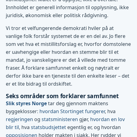
Innholdet er generell informasjon til opplysning, ikke
juridisk, økonomisk eller politisk rådgivning.
Vi tror et velfungerende demokrati hviler på at
vanlige folk forstår systemet de er en del av. Jo flere
som vet hva et mistillitsforslag er, hvorfor domstolene
er uavhengige eller hvordan en stemme blir til et
mandat, jo vanskeligere er det å villede med tomme
fraser. Å forklare samfunnet enkelt og nøytralt er
derfor ikke bare en tjeneste til den enkelte leser – det
er et lite bidrag til ordskiftet.
Seks områder som forklarer samfunnet
Slik styres Norge
tar deg gjennom maktens
byggeklosser:
hvordan Stortinget fungerer
, hva
regjeringen
og
statsministeren
gjør,
hvordan en lov
blir til
, hva
statsbudsjettet
egentlig er, og hvordan
opposisjonen
holder makten i sjakk. Her rydder vi