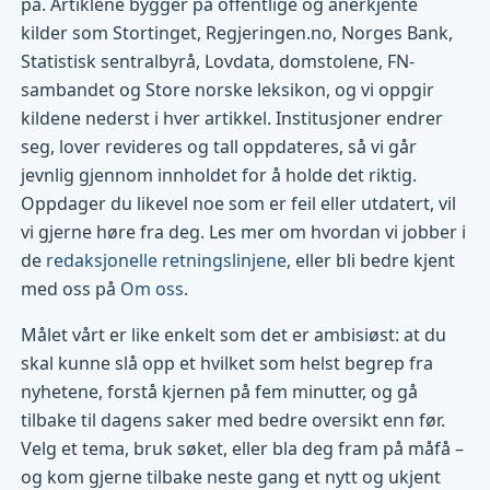
på. Artiklene bygger på offentlige og anerkjente
kilder som Stortinget, Regjeringen.no, Norges Bank,
Statistisk sentralbyrå, Lovdata, domstolene, FN-
sambandet og Store norske leksikon, og vi oppgir
kildene nederst i hver artikkel. Institusjoner endrer
seg, lover revideres og tall oppdateres, så vi går
jevnlig gjennom innholdet for å holde det riktig.
Oppdager du likevel noe som er feil eller utdatert, vil
vi gjerne høre fra deg. Les mer om hvordan vi jobber i
de
redaksjonelle retningslinjene
, eller bli bedre kjent
med oss på
Om oss
.
Målet vårt er like enkelt som det er ambisiøst: at du
skal kunne slå opp et hvilket som helst begrep fra
nyhetene, forstå kjernen på fem minutter, og gå
tilbake til dagens saker med bedre oversikt enn før.
Velg et tema, bruk søket, eller bla deg fram på måfå –
og kom gjerne tilbake neste gang et nytt og ukjent