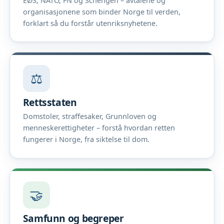
EØS, NATO, FN og Schengen – avtalene og
organisasjonene som binder Norge til verden,
forklart så du forstår utenriksnyhetene.
⚖️
Rettsstaten
Domstoler, straffesaker, Grunnloven og
menneskerettigheter – forstå hvordan retten
fungerer i Norge, fra siktelse til dom.
🤝
Samfunn og begreper