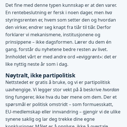
Det fine med denne typen kunnskap er at den varer.
En rentebeslutning er fersk i noen dager, men
hva
styringsrenten er, hvem som setter den og hvordan
den virker, endrer seg knapt fra tiår til tiår. Derfor
forklarer vi mekanismene, institusjonene og
prinsippene – ikke dagsformen. Lærer du dem én
gang, forstår du nyhetene bedre resten av livet.
Innholdet vårt er med andre ord «eviggrønt»: det er
like nyttig neste år som i dag.
Nøytralt, ikke partipolitisk
Nettstedet er gratis å bruke, og vi er partipolitisk
uavhengige. Vi legger stor vekt på å beskrive
hvordan
ting fungerer, ikke hva du bør mene om dem. Der et
spørsmål er politisk omstridt – som formuesskatt,
EU-medlemskap eller innvandring – gjengir vi de ulike
synene saklig og lar deg trekke dine egne
konklusjoner. Målet er å opplyse, ikke å overtale.