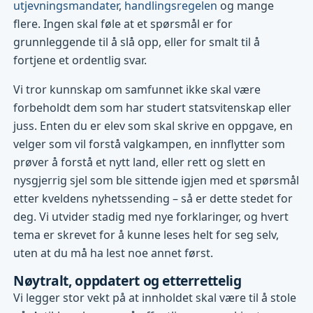
utjevningsmandater
,
handlingsregelen
og mange
flere. Ingen skal føle at et spørsmål er for
grunnleggende til å slå opp, eller for smalt til å
fortjene et ordentlig svar.
Vi tror kunnskap om samfunnet ikke skal være
forbeholdt dem som har studert statsvitenskap eller
juss. Enten du er elev som skal skrive en oppgave, en
velger som vil forstå valgkampen, en innflytter som
prøver å forstå et nytt land, eller rett og slett en
nysgjerrig sjel som ble sittende igjen med et spørsmål
etter kveldens nyhetssending – så er dette stedet for
deg. Vi utvider stadig med nye forklaringer, og hvert
tema er skrevet for å kunne leses helt for seg selv,
uten at du må ha lest noe annet først.
Nøytralt, oppdatert og etterrettelig
Vi legger stor vekt på at innholdet skal være til å stole