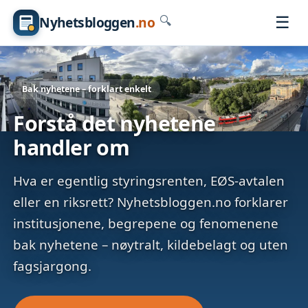
☰
Nyhetsbloggen
.no
🔍
Bak nyhetene – forklart enkelt
Forstå det nyhetene
handler om
Hva er egentlig styringsrenten, EØS-avtalen
eller en riksrett? Nyhetsbloggen.no forklarer
institusjonene, begrepene og fenomenene
bak nyhetene – nøytralt, kildebelagt og uten
fagsjargong.