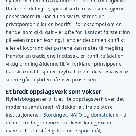
nyhetene, men om å håndtere noe konkret i eget liv.
Da finnes det egne, spesialiserte ressurser vi gjerne
peker videre til. Har du en sivil tvist med en
privatperson eller en bedrift – for eksempel om en
handel som gikk galt – er ofte
forliksrådet
første trinn
på veien mot en løsning. Handler det om en konflikt
eller et lovbrudd der partene kan møtes til megling
framfor en tradisjonell rettssak, er
konfliktrådet
en
viktig ordning å kjenne til. Vi forklarer prinsippene
bak slike institusjoner nøytralt, mens de spesialiserte
sidene går i dybden på selve prosessen.
Et bredt oppslagsverk som vokser
Nyhetsbloggen er blitt et lite oppslagsverk over det
moderne samfunnet. Vi dekker alt fra de store
institusjonene –
Stortinget
,
NATO
og
domstolene
– til
de mindre begrepene som likevel kan gjøre en
overskrift uforståelig:
kabinettsspørsmål
,