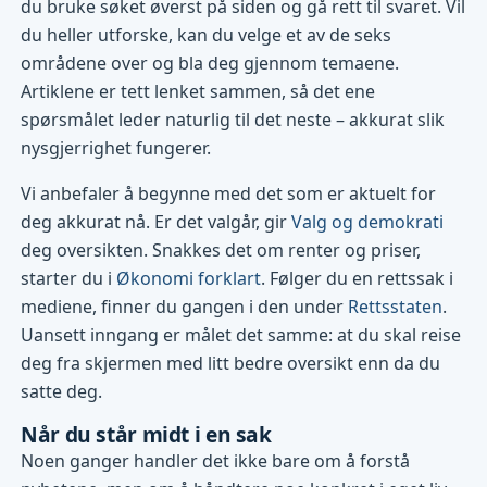
du bruke søket øverst på siden og gå rett til svaret. Vil
du heller utforske, kan du velge et av de seks
områdene over og bla deg gjennom temaene.
Artiklene er tett lenket sammen, så det ene
spørsmålet leder naturlig til det neste – akkurat slik
nysgjerrighet fungerer.
Vi anbefaler å begynne med det som er aktuelt for
deg akkurat nå. Er det valgår, gir
Valg og demokrati
deg oversikten. Snakkes det om renter og priser,
starter du i
Økonomi forklart
. Følger du en rettssak i
mediene, finner du gangen i den under
Rettsstaten
.
Uansett inngang er målet det samme: at du skal reise
deg fra skjermen med litt bedre oversikt enn da du
satte deg.
Når du står midt i en sak
Noen ganger handler det ikke bare om å forstå