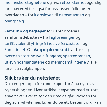
menneskerettighetene
og hva
rettssikkerhet
egentlig
innebærer. Vi tar også for oss jussen folk møter i
hverdagen – fra
kjøpsloven
til
namsmannen
og
tvangssalg
.
Samfunn og begreper
forklarer ordene i
samfunnsdebatten – fra
fagforeninger
og
tariffavtaler
til
ytringsfrihet
,
velferdsstaten
og
Sametinget
. Og
Valg og demokrati
tar for seg
hvordan stortingsvalg fungerer
,
sperregrensen
,
utjevningsmandatene
og
meningsmålingene
vi alle
lurer på i valgkampen.
Slik bruker du nettstedet
Du trenger ingen forkunnskaper for å ha nytte av
Nyhetsbloggen. Hver artikkel begynner med et kort,
enkelt svar øverst, før den gradvis går i dybden for
deg som vil vite mer. Lurer du på ett bestemt ord, kan