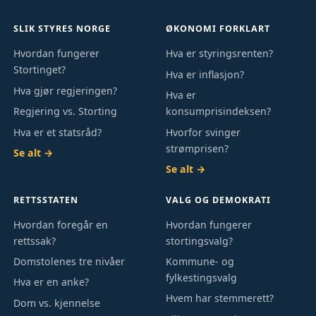
SLIK STYRES NORGE
ØKONOMI FORKLART
Hvordan fungerer
Hva er styringsrenten?
Stortinget?
Hva er inflasjon?
Hva gjør regjeringen?
Hva er
Regjering vs. Storting
konsumprisindeksen?
Hva er et statsråd?
Hvorfor svinger
strømprisen?
Se alt →
Se alt →
RETTSSTATEN
VALG OG DEMOKRATI
Hvordan foregår en
Hvordan fungerer
rettssak?
stortingsvalg?
Domstolenes tre nivåer
Kommune- og
fylkestingsvalg
Hva er en anke?
Hvem har stemmerett?
Dom vs. kjennelse