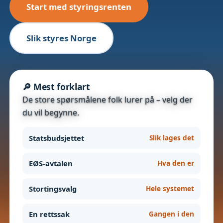
Start med styringsrenten
Slik styres Norge
🔎 Mest forklart
De store spørsmålene folk lurer på – velg der
du vil begynne.
Statsbudsjettet
Slik lages det
EØS-avtalen
Hva den er
Stortingsvalg
Hele systemet
En rettssak
Gangen i den