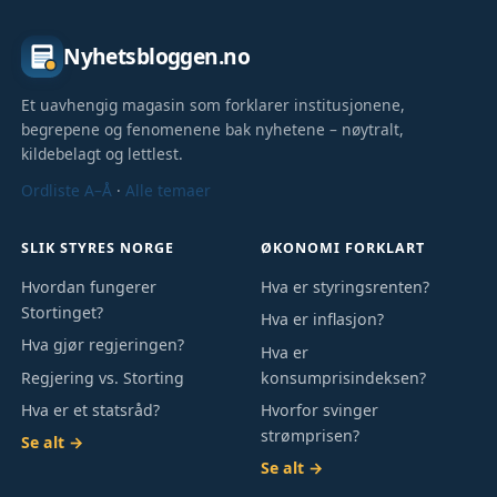
Nyhetsbloggen.no
Et uavhengig magasin som forklarer institusjonene,
begrepene og fenomenene bak nyhetene – nøytralt,
kildebelagt og lettlest.
Ordliste A–Å
·
Alle temaer
SLIK STYRES NORGE
ØKONOMI FORKLART
Hvordan fungerer
Hva er styringsrenten?
Stortinget?
Hva er inflasjon?
Hva gjør regjeringen?
Hva er
Regjering vs. Storting
konsumprisindeksen?
Hva er et statsråd?
Hvorfor svinger
strømprisen?
Se alt →
Se alt →