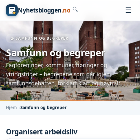
☰
Nyhetsbloggen
.no
🔍
🤝 SAMFUNN OG BEGREPER
Samfunn og begreper
Fagforeninger, kommuner, høringer og
ytringsfrihet – begrepene som går igjen i
samfunnsdebatten, forklart klart og nøytralt.
Hjem
Samfunn og begreper
Organisert arbeidsliv