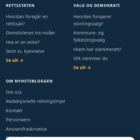
RETTSSTATEN
VALG OG DEMOKRATI
Hvordan foregår en
Hvordan fungerer
rettssak?
stortingsvalg?
Domstolenes tre nivåer
Kommune- og
fylkestingsvalg
Hva er en anke?
Hvem har stemmerett?
Dom vs. kjennelse
Slik stemmer du
Se alt →
Se alt →
OM NYHETSBLOGGEN
Om oss
Redaksjonelle retningslinjer
Kontakt
Personvern
Ansvarsfraskrivelse
Bildekreditt