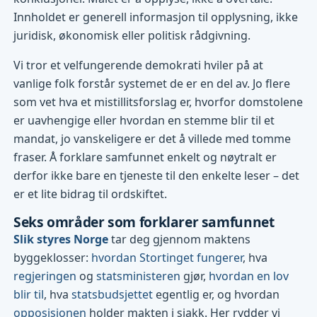
Innholdet er generell informasjon til opplysning, ikke
juridisk, økonomisk eller politisk rådgivning.
Vi tror et velfungerende demokrati hviler på at
vanlige folk forstår systemet de er en del av. Jo flere
som vet hva et mistillitsforslag er, hvorfor domstolene
er uavhengige eller hvordan en stemme blir til et
mandat, jo vanskeligere er det å villede med tomme
fraser. Å forklare samfunnet enkelt og nøytralt er
derfor ikke bare en tjeneste til den enkelte leser – det
er et lite bidrag til ordskiftet.
Seks områder som forklarer samfunnet
Slik styres Norge
tar deg gjennom maktens
byggeklosser:
hvordan Stortinget fungerer
, hva
regjeringen
og
statsministeren
gjør,
hvordan en lov
blir til
, hva
statsbudsjettet
egentlig er, og hvordan
opposisjonen
holder makten i sjakk. Her rydder vi