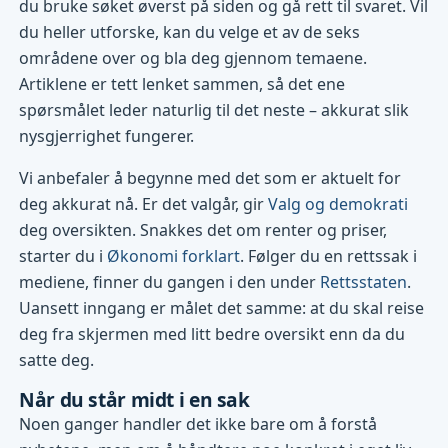
du bruke søket øverst på siden og gå rett til svaret. Vil
du heller utforske, kan du velge et av de seks
områdene over og bla deg gjennom temaene.
Artiklene er tett lenket sammen, så det ene
spørsmålet leder naturlig til det neste – akkurat slik
nysgjerrighet fungerer.
Vi anbefaler å begynne med det som er aktuelt for
deg akkurat nå. Er det valgår, gir
Valg og demokrati
deg oversikten. Snakkes det om renter og priser,
starter du i
Økonomi forklart
. Følger du en rettssak i
mediene, finner du gangen i den under
Rettsstaten
.
Uansett inngang er målet det samme: at du skal reise
deg fra skjermen med litt bedre oversikt enn da du
satte deg.
Når du står midt i en sak
Noen ganger handler det ikke bare om å forstå