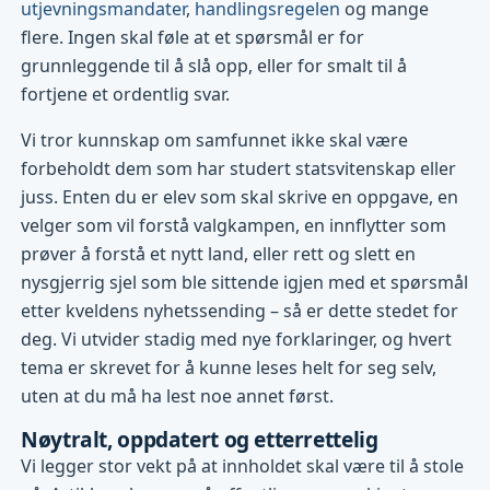
utjevningsmandater
,
handlingsregelen
og mange
flere. Ingen skal føle at et spørsmål er for
grunnleggende til å slå opp, eller for smalt til å
fortjene et ordentlig svar.
Vi tror kunnskap om samfunnet ikke skal være
forbeholdt dem som har studert statsvitenskap eller
juss. Enten du er elev som skal skrive en oppgave, en
velger som vil forstå valgkampen, en innflytter som
prøver å forstå et nytt land, eller rett og slett en
nysgjerrig sjel som ble sittende igjen med et spørsmål
etter kveldens nyhetssending – så er dette stedet for
deg. Vi utvider stadig med nye forklaringer, og hvert
tema er skrevet for å kunne leses helt for seg selv,
uten at du må ha lest noe annet først.
Nøytralt, oppdatert og etterrettelig
Vi legger stor vekt på at innholdet skal være til å stole