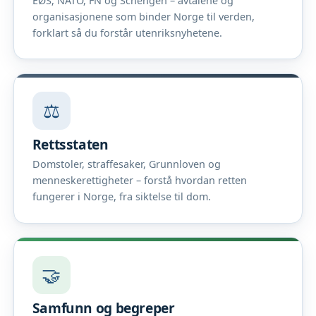
EØS, NATO, FN og Schengen – avtalene og
organisasjonene som binder Norge til verden,
forklart så du forstår utenriksnyhetene.
⚖️
Rettsstaten
Domstoler, straffesaker, Grunnloven og
menneskerettigheter – forstå hvordan retten
fungerer i Norge, fra siktelse til dom.
🤝
Samfunn og begreper