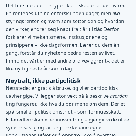
Det fine med denne typen kunnskap er at den varer.
En rentebeslutning er fersk i noen dager, men
hva
styringsrenten er, hvem som setter den og hvordan
den virker, endrer seg knapt fra tiår til tiår. Derfor
forklarer vi mekanismene, institusjonene og
prinsippene – ikke dagsformen. Lærer du dem én
gang, forstår du nyhetene bedre resten av livet.
Innholdet vårt er med andre ord «eviggrønt»: det er
like nyttig neste år som i dag.
Nøytralt, ikke partipolitisk
Nettstedet er gratis å bruke, og vi er partipolitisk
uavhengige. Vi legger stor vekt på å beskrive
hvordan
ting fungerer, ikke hva du bør mene om dem. Der et
spørsmål er politisk omstridt – som formuesskatt,
EU-medlemskap eller innvandring – gjengir vi de ulike
synene saklig og lar deg trekke dine egne
konklusjoner. Målet er å opplyse, ikke å overtale.