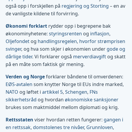
også opp i forskjellen på
regjering og Storting
– en av
de vanligste kildene til forvirring.
Økonomi forklart
rydder opp i begrepene bak
økonominyhetene:
styringsrenten
og
inflasjon
,
Oljefondet
og
handlingsregelen
,
hvorfor strømprisen
svinger
, og hva som skjer i økonomien under
gode og
dårlige tider
. Vi forklarer også
merverdiavgift
og skatt
på en måte som faktisk gir mening.
Verden og Norge
forklarer båndene til omverdenen:
EØS-avtalen
som knytter Norge til EUs indre marked,
NATO
og løftet i
artikkel 5
,
Schengen
,
FNs
sikkerhetsråd
og hvordan
økonomiske sanksjoner
brukes som maktmiddel mellom diplomati og krig.
Rettsstaten
viser hvordan retten fungerer:
gangen i
en rettssak
,
domstolenes tre nivåer
,
Grunnloven
,