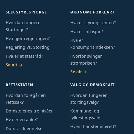
SLIK STYRES NORGE
ØKONOMI FORKLART
Hvordan fungerer
Hva er styringsrenten?
Stortinget?
Hva er inflasjon?
Hva gjør regjeringen?
Hva er
Regjering vs. Storting
konsumprisindeksen?
Hva er et statsråd?
Hvorfor svinger
strømprisen?
Se alt →
Se alt →
RETTSSTATEN
VALG OG DEMOKRATI
Hvordan foregår en
Hvordan fungerer
rettssak?
stortingsvalg?
Domstolenes tre nivåer
Kommune- og
fylkestingsvalg
Hva er en anke?
Hvem har stemmerett?
Dom vs. kjennelse