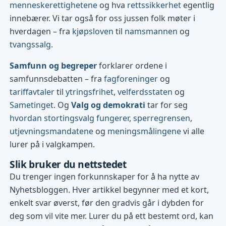
menneskerettighetene
og hva
rettssikkerhet
egentlig
innebærer. Vi tar også for oss jussen folk møter i
hverdagen – fra
kjøpsloven
til
namsmannen
og
tvangssalg
.
Samfunn og begreper
forklarer ordene i
samfunnsdebatten – fra
fagforeninger
og
tariffavtaler
til
ytringsfrihet
,
velferdsstaten
og
Sametinget
. Og
Valg og demokrati
tar for seg
hvordan stortingsvalg fungerer
,
sperregrensen
,
utjevningsmandatene
og
meningsmålingene
vi alle
lurer på i valgkampen.
Slik bruker du nettstedet
Du trenger ingen forkunnskaper for å ha nytte av
Nyhetsbloggen. Hver artikkel begynner med et kort,
enkelt svar øverst, før den gradvis går i dybden for
deg som vil vite mer. Lurer du på ett bestemt ord, kan