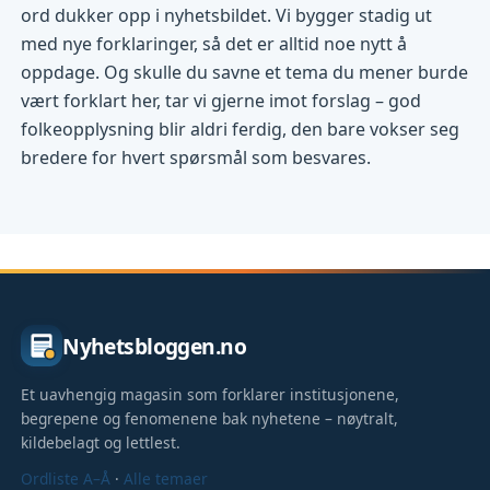
ord dukker opp i nyhetsbildet. Vi bygger stadig ut
med nye forklaringer, så det er alltid noe nytt å
oppdage. Og skulle du savne et tema du mener burde
vært forklart her, tar vi gjerne imot forslag – god
folkeopplysning blir aldri ferdig, den bare vokser seg
bredere for hvert spørsmål som besvares.
Nyhetsbloggen.no
Et uavhengig magasin som forklarer institusjonene,
begrepene og fenomenene bak nyhetene – nøytralt,
kildebelagt og lettlest.
Ordliste A–Å
·
Alle temaer