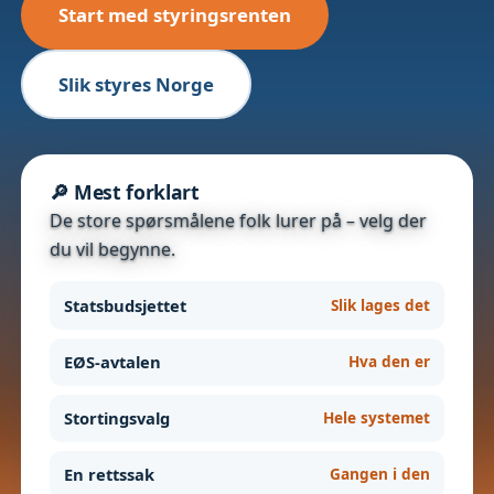
Start med styringsrenten
Slik styres Norge
🔎 Mest forklart
De store spørsmålene folk lurer på – velg der
du vil begynne.
Statsbudsjettet
Slik lages det
EØS-avtalen
Hva den er
Stortingsvalg
Hele systemet
En rettssak
Gangen i den