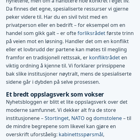
nyhetene, men om å håndtere noe konkret i eget liv.
Da finnes det egne, spesialiserte ressurser vi gjerne
peker videre til. Har du en sivil tvist med en
privatperson eller en bedrift – for eksempel om en
handel som gikk galt – er ofte
forliksrådet
første trinn
på veien mot en løsning. Handler det om en konflikt
eller et lovbrudd der partene kan møtes til megling
framfor en tradisjonell rettssak, er
konfliktrådet
en
viktig ordning å kjenne til. Vi forklarer prinsippene
bak slike institusjoner nøytralt, mens de spesialiserte
sidene går i dybden på selve prosessen.
Et bredt oppslagsverk som vokser
Nyhetsbloggen er blitt et lite oppslagsverk over det
moderne samfunnet. Vi dekker alt fra de store
institusjonene –
Stortinget
,
NATO
og
domstolene
– til
de mindre begrepene som likevel kan gjøre en
overskrift uforståelig:
kabinettsspørsmål
,