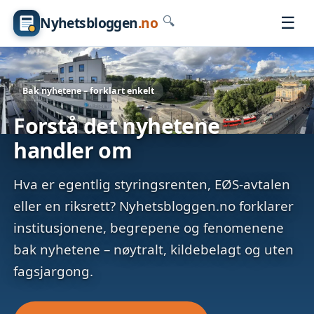
☰
Nyhetsbloggen
.no
🔍
Bak nyhetene – forklart enkelt
Forstå det nyhetene
handler om
Hva er egentlig styringsrenten, EØS-avtalen
eller en riksrett? Nyhetsbloggen.no forklarer
institusjonene, begrepene og fenomenene
bak nyhetene – nøytralt, kildebelagt og uten
fagsjargong.