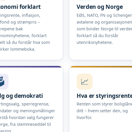
onomi forklart
Verden og Norge
ringsrente, inflasjon,
EØS, NATO, FN og Schengen
efond og strømpris –
avtalene og organisasjone
repene bak
som binder Norge til verde
nominyhetene, forklart
forklart så du forstår
elt så du forstår hva som
utenriksnyhetene.
irker lommeboka.
️
📈
lg og demokrati
Hva er styringsrent
rtingsvalg, sperregrense,
Renten som styrer boliglån
dater og meningsmålinger
ditt – hvem setter den, og
orstå hvordan valg fungerer
hvorfor.
orge, fra stemmeseddel til
jering.