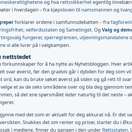
neskerettighetene
og hva
rettssikkerhet
egentlig innebærer
møter i hverdagen – fra
kjøpsloven
til
namsmannen
og
tvan
greper
forklarer ordene i samfunnsdebatten – fra
fagforen
ringsfrihet
,
velferdsstaten
og
Sametinget
. Og
Valg og dem
tingsvalg fungerer
,
sperregrensen
,
utjevningsmandatene
ene
vi alle lurer på i valgkampen.
u nettstedet
 forkunnskaper for å ha nytte av Nyhetsbloggen. Hver art
lt svar øverst, før den gradvis går i dybden for deg som vil 
 ord, kan du bruke søket øverst på siden og gå rett til svare
 velge et av de seks områdene over og bla deg gjennom te
mmen, så det ene spørsmålet leder naturlig til det neste – ak
ngerer.
egynne med det som er aktuelt for deg akkurat nå. Er det val
ersikten. Snakkes det om renter og priser, starter du i
Øko
tssak i mediene, finner du gangen i den under
Rettsstaten
.