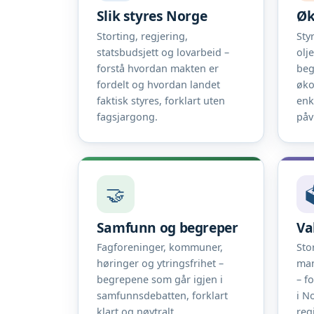
Slik styres Norge
Øk
Storting, regjering,
Sty
statsbudsjett og lovarbeid –
olj
forstå hvordan makten er
beg
fordelt og hvordan landet
øko
faktisk styres, forklart uten
enk
fagsjargong.
påv
🤝

Samfunn og begreper
Va
Fagforeninger, kommuner,
Sto
høringer og ytringsfrihet –
man
begrepene som går igjen i
– f
samfunnsdebatten, forklart
i N
klart og nøytralt.
reg