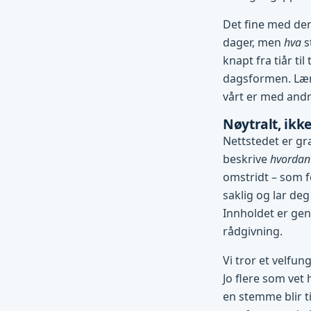
Det fine med den
dager, men
hva
s
knapt fra tiår ti
dagsformen. Lære
vårt er med andre
Nøytralt, ikke
Nettstedet er gra
beskrive
hvordan
omstridt – som f
saklig og lar deg
Innholdet er gene
rådgivning.
Vi tror et velfun
Jo flere som vet 
en stemme blir ti