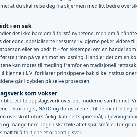
me: at du skal reise deg fra skjermen med litt bedre oversi
idt i en sak
dler det ikke bare om å forstå nyhetene, men om å håndte
es det egne, spesialiserte ressurser vi gjerne peker videre til.
vatperson eller en bedrift – for eksempel om en handel som g
første trinn på veien mot en løsning. Handler det om en konf
tene kan møtes til megling framfor en tradisjonell rettssak
 å kjenne til. Vi forklarer prinsippene bak slike institusjone
 sidene går i dybden på selve prosessen.
slagsverk som vokser
 blitt et lite oppslagsverk over det moderne samfunnet. Vi 
nene –
Stortinget
,
NATO
og
domstolene
– til de mindre beg
 en overskrift uforståelig:
kabinettsspørsmål
,
utjevningsma
n
og mange flere. Ingen skal føle at et spørsmål er for grun
 smalt til å fortjene et ordentlig svar.