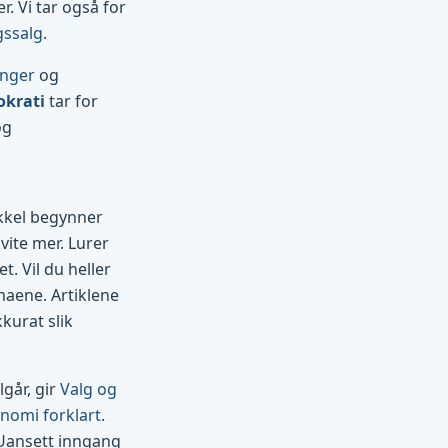
. Vi tar også for
gssalg
.
inger
og
okrati
tar for
og
ikkel begynner
vite mer. Lurer
t. Vil du heller
maene. Artiklene
kurat slik
går, gir
Valg og
nomi forklart
.
 Uansett inngang