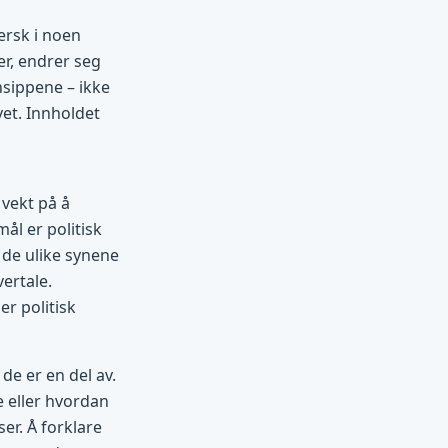
ersk i noen
r, endrer seg
insippene – ikke
et. Innholdet
 vekt på å
ål er politisk
 de ulike synene
vertale.
er politisk
de er en del av.
e eller hvordan
er. Å forklare