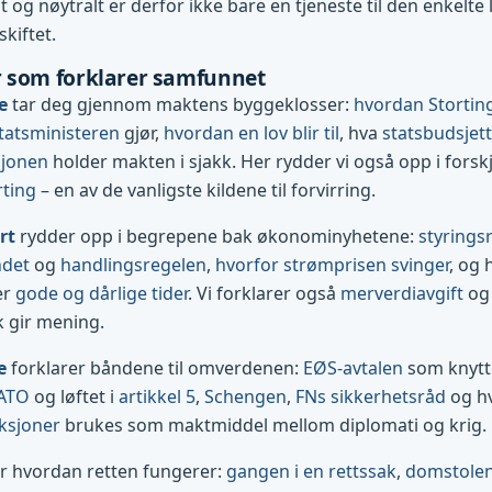
og nøytralt er derfor ikke bare en tjeneste til den enkelte l
skiftet.
 som forklarer samfunnet
e
tar deg gjennom maktens byggeklosser:
hvordan Stortin
tatsministeren
gjør,
hvordan en lov blir til
, hva
statsbudsjett
sjonen
holder makten i sjakk. Her rydder vi også opp i forsk
rting
– en av de vanligste kildene til forvirring.
rt
rydder opp i begrepene bak økonominyhetene:
styrings
ndet
og
handlingsregelen
,
hvorfor strømprisen svinger
, og 
er
gode og dårlige tider
. Vi forklarer også
merverdiavgift
og 
k gir mening.
e
forklarer båndene til omverdenen:
EØS-avtalen
som knytte
ATO
og løftet i
artikkel 5
,
Schengen
,
FNs sikkerhetsråd
og h
ksjoner
brukes som maktmiddel mellom diplomati og krig.
r hvordan retten fungerer:
gangen i en rettssak
,
domstolene