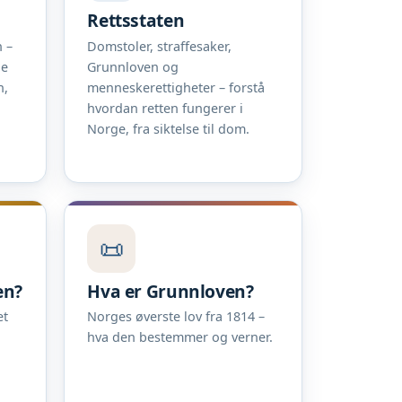
Rettsstaten
 –
Domstoler, straffesaker,
ne
Grunnloven og
n,
menneskerettigheter – forstå
hvordan retten fungerer i
Norge, fra siktelse til dom.
📜
en?
Hva er Grunnloven?
et
Norges øverste lov fra 1814 –
hva den bestemmer og verner.