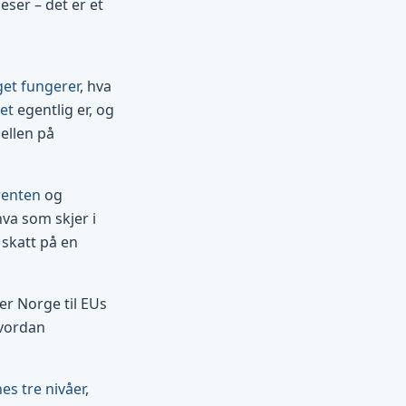
eser – det er et
get fungerer
, hva
et
egentlig er, og
jellen på
renten
og
hva som skjer i
skatt på en
r Norge til EUs
vordan
s tre nivåer
,