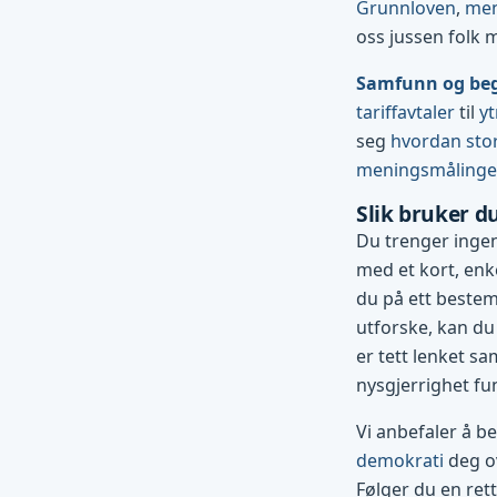
Grunnloven
,
men
oss jussen folk 
Samfunn og be
tariffavtaler
til
yt
seg
hvordan stor
meningsmåling
Slik bruker d
Du trenger ingen
med et kort, enke
du på ett bestemt
utforske, kan du
er tett lenket sa
nysgjerrighet fu
Vi anbefaler å b
demokrati
deg ov
Følger du en ret