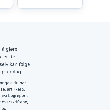
 å gjøre
arer de
selv kan følge
 grunnlag.
mange aldri har
se, artikkel 5,
et hva begrepene
r overskriftene,
med.