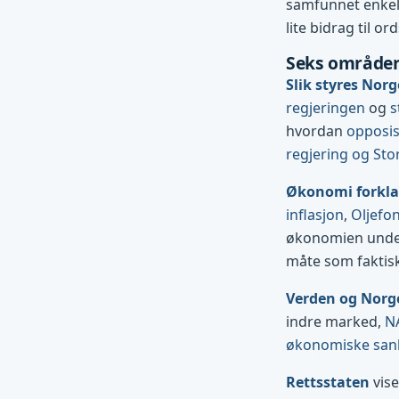
samfunnet enkelt 
lite bidrag til ord
Seks områder
Slik styres Norg
regjeringen
og
s
hvordan
opposi
regjering og Sto
Økonomi forkla
inflasjon
,
Oljefo
økonomien und
måte som faktis
Verden og Norg
indre marked,
N
økonomiske san
Rettsstaten
vise