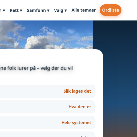
Alle temaer
Ordliste
n ▾
Rett ▾
Samfunn ▾
Valg ▾
e folk lurer på – velg der du vil
Slik lages det
Hva den er
Hele systemet