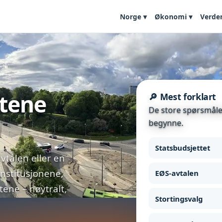
Norge ▾
Økonomi ▾
Verde
etene
🔎 Mest forklart
De store spørsmålen
begynne.
Statsbudsjettet
vtalen eller en
institusjonene,
EØS-avtalen
ne – nøytralt,
Stortingsvalg