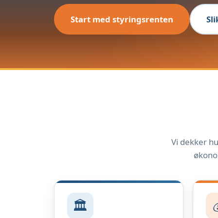
Start med styringsrenten
Sl
Vi dekker hu
økonom
🏛️