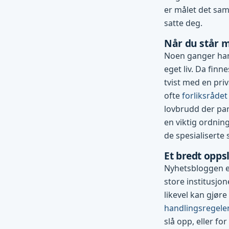
er målet det sam
satte deg.
Når du står m
Noen ganger han
eget liv. Da finn
tvist med en pri
ofte
forliksrådet
lovbrudd der par
en viktig ordning
de spesialiserte
Et bredt opp
Nyhetsbloggen er
store institusjo
likevel kan gjøre
handlingsregele
slå opp, eller for