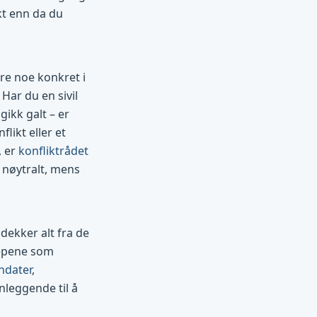
kt enn da du
re noe konkret i
 Har du en sivil
ikk galt – er
likt eller et
, er
konfliktrådet
r nøytralt, mens
dekker alt fra de
repene som
ndater
,
nleggende til å