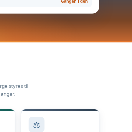
Gangen i den
ge styres til
ganger.
⚖️