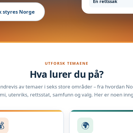
En rettssak
ik styres Norge
UTFORSK TEMAENE
Hva lurer du på?
ndrevis av temaer i seks store områder – fra hvordan Nor
i, utenriks, rettsstat, samfunn og valg. Her er noen inn
💰
🌍