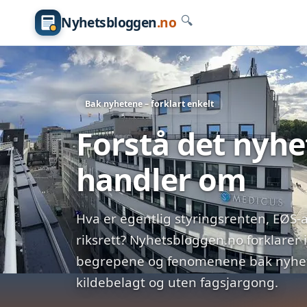
Nyhetsbloggen
.no
🔍
Bak nyhetene – forklart enkelt
Forstå det nyh
handler om
Hva er egentlig styringsrenten, EØS-a
riksrett? Nyhetsbloggen.no forklarer 
begrepene og fenomenene bak nyhete
kildebelagt og uten fagsjargong.