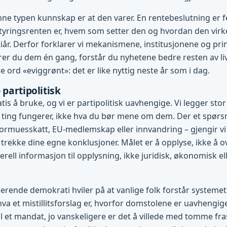
ne typen kunnskap er at den varer. En rentebeslutning er f
tyringsrenten er, hvem som setter den og hvordan den virke
l tiår. Derfor forklarer vi mekanismene, institusjonene og pr
r du dem én gang, forstår du nyhetene bedre resten av liv
 ord «eviggrønt»: det er like nyttig neste år som i dag.
 partipolitisk
tis å bruke, og vi er partipolitisk uavhengige. Vi legger stor
ting fungerer, ikke hva du bør mene om dem. Der et spørsm
ormuesskatt, EU-medlemskap eller innvandring – gjengir vi
 trekke dine egne konklusjoner. Målet er å opplyse, ikke å o
rell informasjon til opplysning, ikke juridisk, økonomisk ell
gerende demokrati hviler på at vanlige folk forstår systemet 
hva et mistillitsforslag er, hvorfor domstolene er uavhengig
l et mandat, jo vanskeligere er det å villede med tomme fras