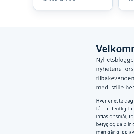
Velkomm
Nyhetsbloggen
nyhetene fors
tilbakevendend
med, stille b
Hver eneste dag 
fått ordentlig fo
inflasjonsmål, fo
betyr, og da blir
men går glipp av