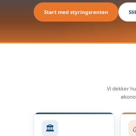
Start med styringsrenten
Sl
Vi dekker hu
økonom
🏛️