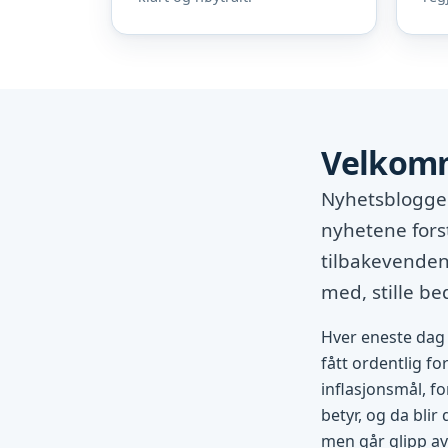
Velkomm
Nyhetsbloggen
nyhetene fors
tilbakevendend
med, stille b
Hver eneste dag 
fått ordentlig fo
inflasjonsmål, fo
betyr, og da blir
men går glipp av