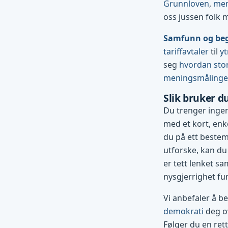
Grunnloven
,
men
oss jussen folk 
Samfunn og be
tariffavtaler
til
yt
seg
hvordan stor
meningsmåling
Slik bruker d
Du trenger ingen
med et kort, enke
du på ett bestemt
utforske, kan du
er tett lenket sa
nysgjerrighet fu
Vi anbefaler å b
demokrati
deg ov
Følger du en ret