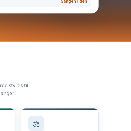
Gangen i den
ge styres til
ganger.
⚖️