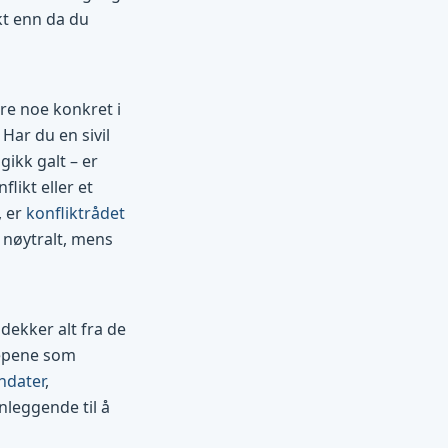
kt enn da du
re noe konkret i
 Har du en sivil
ikk galt – er
likt eller et
, er
konfliktrådet
r nøytralt, mens
dekker alt fra de
repene som
ndater
,
nleggende til å