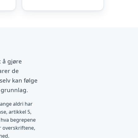
 å gjøre
arer de
selv kan følge
 grunnlag.
mange aldri har
se, artikkel 5,
et hva begrepene
r overskriftene,
med.