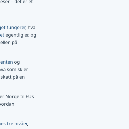
eser – det er et
get fungerer
, hva
et
egentlig er, og
jellen på
renten
og
hva som skjer i
skatt på en
r Norge til EUs
vordan
s tre nivåer
,