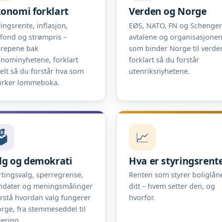
onomi forklart
Verden og Norge
ringsrente, inflasjon,
EØS, NATO, FN og Schengen
efond og strømpris –
avtalene og organisasjone
repene bak
som binder Norge til verde
nominyhetene, forklart
forklart så du forstår
elt så du forstår hva som
utenriksnyhetene.
irker lommeboka.
️
📈
lg og demokrati
Hva er styringsrent
rtingsvalg, sperregrense,
Renten som styrer boliglån
dater og meningsmålinger
ditt – hvem setter den, og
orstå hvordan valg fungerer
hvorfor.
orge, fra stemmeseddel til
jering.