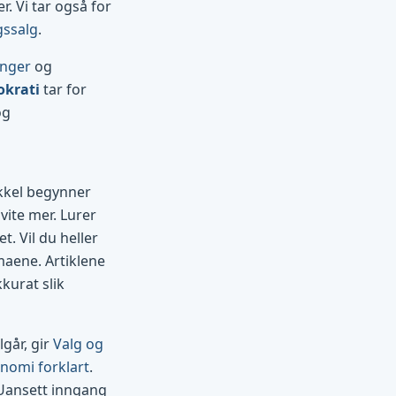
. Vi tar også for
gssalg
.
inger
og
okrati
tar for
og
ikkel begynner
vite mer. Lurer
t. Vil du heller
maene. Artiklene
kurat slik
går, gir
Valg og
nomi forklart
.
 Uansett inngang