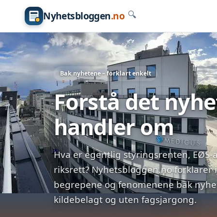
Nyhetsbloggen
.no
🔍
Bak nyhetene – forklart enkelt
Forstå det nyh
handler om
Hva er egentlig styringsrenten, EØS-a
riksrett? Nyhetsbloggen.no forklarer 
begrepene og fenomenene bak nyhete
kildebelagt og uten fagsjargong.