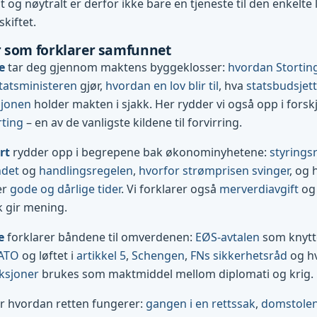
og nøytralt er derfor ikke bare en tjeneste til den enkelte l
skiftet.
 som forklarer samfunnet
e
tar deg gjennom maktens byggeklosser:
hvordan Stortin
tatsministeren
gjør,
hvordan en lov blir til
, hva
statsbudsjett
sjonen
holder makten i sjakk. Her rydder vi også opp i forsk
rting
– en av de vanligste kildene til forvirring.
rt
rydder opp i begrepene bak økonominyhetene:
styrings
ndet
og
handlingsregelen
,
hvorfor strømprisen svinger
, og 
er
gode og dårlige tider
. Vi forklarer også
merverdiavgift
og 
k gir mening.
e
forklarer båndene til omverdenen:
EØS-avtalen
som knytte
ATO
og løftet i
artikkel 5
,
Schengen
,
FNs sikkerhetsråd
og h
ksjoner
brukes som maktmiddel mellom diplomati og krig.
r hvordan retten fungerer:
gangen i en rettssak
,
domstolene