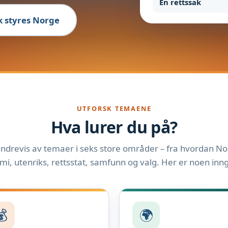
En rettssak
ik styres Norge
UTFORSK TEMAENE
Hva lurer du på?
ndrevis av temaer i seks store områder – fra hvordan Nor
i, utenriks, rettsstat, samfunn og valg. Her er noen inn
💰
🌍