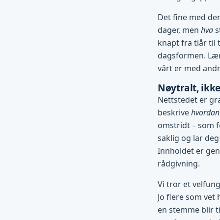
Det fine med den
dager, men
hva
s
knapt fra tiår ti
dagsformen. Lære
vårt er med andre
Nøytralt, ikke
Nettstedet er gra
beskrive
hvordan
omstridt – som f
saklig og lar deg
Innholdet er gene
rådgivning.
Vi tror et velfun
Jo flere som vet 
en stemme blir ti