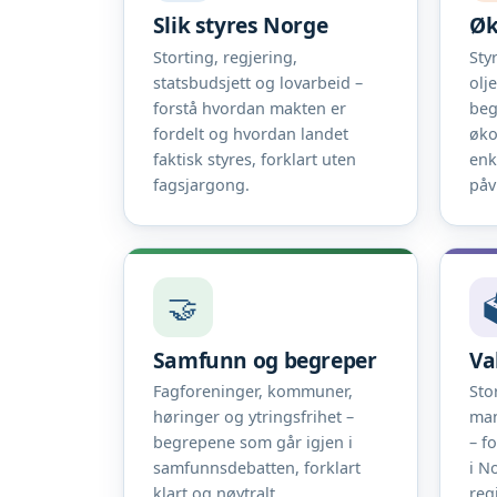
Slik styres Norge
Øk
Storting, regjering,
Sty
statsbudsjett og lovarbeid –
olj
forstå hvordan makten er
beg
fordelt og hvordan landet
øko
faktisk styres, forklart uten
enk
fagsjargong.
påv
🤝

Samfunn og begreper
Va
Fagforeninger, kommuner,
Sto
høringer og ytringsfrihet –
man
begrepene som går igjen i
– f
samfunnsdebatten, forklart
i N
klart og nøytralt.
reg