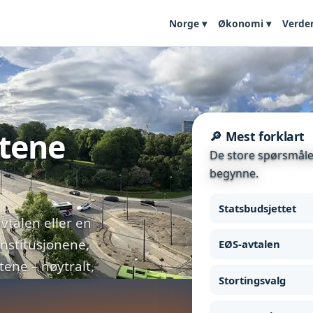
Norge ▾
Økonomi ▾
Verde
etene
🔎 Mest forklart
De store spørsmålen
begynne.
Statsbudsjettet
vtalen eller en
institusjonene,
EØS-avtalen
ne – nøytralt,
Stortingsvalg