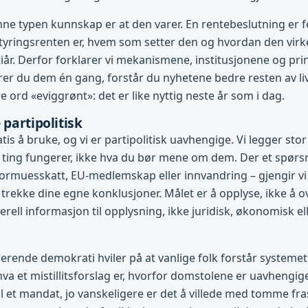
ne typen kunnskap er at den varer. En rentebeslutning er f
tyringsrenten er, hvem som setter den og hvordan den virke
l tiår. Derfor forklarer vi mekanismene, institusjonene og pr
r du dem én gang, forstår du nyhetene bedre resten av liv
 ord «eviggrønt»: det er like nyttig neste år som i dag.
 partipolitisk
tis å bruke, og vi er partipolitisk uavhengige. Vi legger stor
ting fungerer, ikke hva du bør mene om dem. Der et spørsm
ormuesskatt, EU-medlemskap eller innvandring – gjengir vi
 trekke dine egne konklusjoner. Målet er å opplyse, ikke å o
rell informasjon til opplysning, ikke juridisk, økonomisk ell
gerende demokrati hviler på at vanlige folk forstår systemet 
hva et mistillitsforslag er, hvorfor domstolene er uavhengig
l et mandat, jo vanskeligere er det å villede med tomme fras