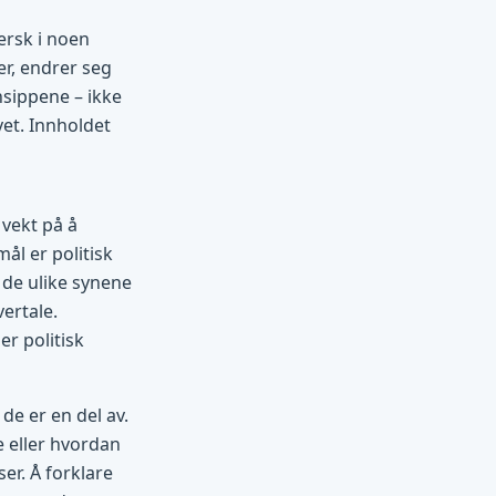
ersk i noen
r, endrer seg
insippene – ikke
et. Innholdet
 vekt på å
ål er politisk
 de ulike synene
vertale.
er politisk
de er en del av.
e eller hvordan
er. Å forklare