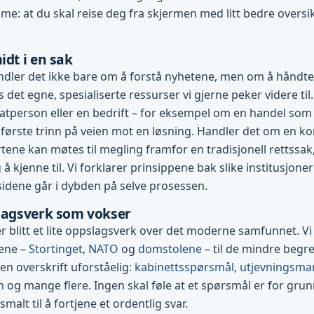
me: at du skal reise deg fra skjermen med litt bedre oversi
idt i en sak
dler det ikke bare om å forstå nyhetene, men om å håndte
es det egne, spesialiserte ressurser vi gjerne peker videre til.
vatperson eller en bedrift – for eksempel om en handel som g
første trinn på veien mot en løsning. Handler det om en konf
tene kan møtes til megling framfor en tradisjonell rettssak
 å kjenne til. Vi forklarer prinsippene bak slike institusjone
 sidene går i dybden på selve prosessen.
slagsverk som vokser
 blitt et lite oppslagsverk over det moderne samfunnet. Vi 
nene –
Stortinget
,
NATO
og
domstolene
– til de mindre beg
 en overskrift uforståelig:
kabinettsspørsmål
,
utjevningsma
n
og mange flere. Ingen skal føle at et spørsmål er for grun
 smalt til å fortjene et ordentlig svar.