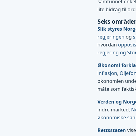
samfunnet enkelt 
lite bidrag til ord
Seks områder
Slik styres Norg
regjeringen
og
s
hvordan
opposi
regjering og Sto
Økonomi forkla
inflasjon
,
Oljefo
økonomien und
måte som faktis
Verden og Norg
indre marked,
N
økonomiske san
Rettsstaten
vise