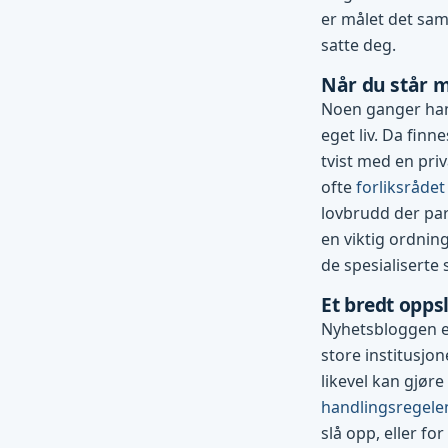
er målet det sam
satte deg.
Når du står m
Noen ganger han
eget liv. Da finn
tvist med en pri
ofte
forliksrådet
lovbrudd der par
en viktig ordning
de spesialiserte
Et bredt opp
Nyhetsbloggen er
store institusjo
likevel kan gjøre
handlingsregele
slå opp, eller for