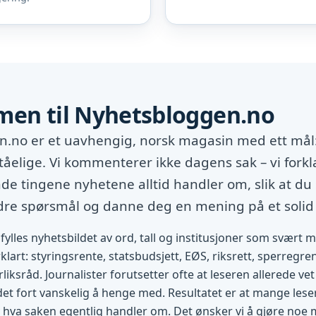
en til Nyhetsbloggen.no
.no er et uavhengig, norsk magasin med ett mål:
tåelige. Vi kommenterer ikke dagens sak – vi forkl
e tingene nyhetene alltid handler om, slik at du 
edre spørsmål og danne deg en mening på et solid
fylles nyhetsbildet av ord, tall og institusjoner som svært 
rklart: styringsrente, statsbudsjett, EØS, riksrett, sperregren
rliksråd. Journalister forutsetter ofte at leseren allerede v
 det fort vanskelig å henge med. Resultatet er at mange lese
 hva saken egentlig handler om. Det ønsker vi å gjøre noe 