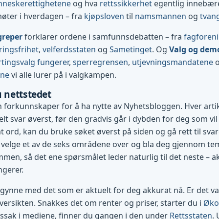
neskerettighetene
og hva
rettssikkerhet
egentlig innebærer
møter i hverdagen – fra
kjøpsloven
til
namsmannen
og
tvan
greper
forklarer ordene i samfunnsdebatten – fra
fagforen
ringsfrihet
,
velferdsstaten
og
Sametinget
. Og
Valg og dem
tingsvalg fungerer
,
sperregrensen
,
utjevningsmandatene
ene
vi alle lurer på i valgkampen.
u nettstedet
 forkunnskaper for å ha nytte av Nyhetsbloggen. Hver art
lt svar øverst, før den gradvis går i dybden for deg som vil 
 ord, kan du bruke søket øverst på siden og gå rett til svare
 velge et av de seks områdene over og bla deg gjennom te
mmen, så det ene spørsmålet leder naturlig til det neste – ak
ngerer.
egynne med det som er aktuelt for deg akkurat nå. Er det val
ersikten. Snakkes det om renter og priser, starter du i
Øko
tssak i mediene, finner du gangen i den under
Rettsstaten
.