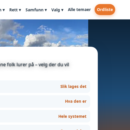
Alle temaer
Ordliste
n ▾
Rett ▾
Samfunn ▾
Valg ▾
e folk lurer på – velg der du vil
Slik lages det
Hva den er
Hele systemet