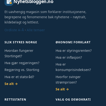
Nyhetsbloggen.no
Et uavhengig magasin som forklarer institusjonene,
begrepene og fenomenene bak nyhetene – nøytralt,
kildebelagt og lettlest.
Ordliste A–Å
·
Alle temaer
SLIK STYRES NORGE
ØKONOMI FORKLART
Hvordan fungerer
Hva er styringsrenten?
Stortinget?
Hva er inflasjon?
Hva gjør regjeringen?
Hva er
Regjering vs. Storting
konsumprisindeksen?
Hva er et statsråd?
Hvorfor svinger
strømprisen?
Se alt →
Se alt →
RETTSSTATEN
VALG OG DEMOKRATI