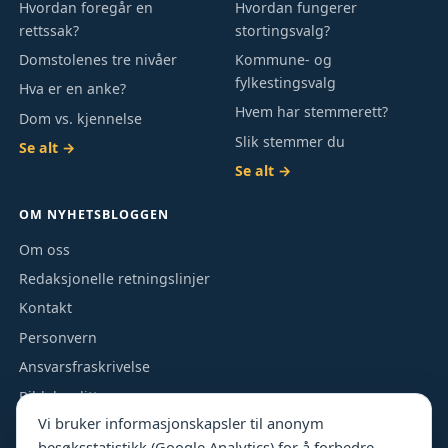
Hvordan foregår en
Hvordan fungerer
rettssak?
stortingsvalg?
Domstolenes tre nivåer
Kommune- og
fylkestingsvalg
Hva er en anke?
Hvem har stemmerett?
Dom vs. kjennelse
Slik stemmer du
Se alt →
Se alt →
OM NYHETSBLOGGEN
Om oss
Redaksjonelle retningslinjer
Kontakt
Personvern
Ansvarsfraskrivelse
Bildekreditt
Vi bruker informasjonskapsler til anonym
besøksstatistikk (Google Analytics) for å forbedre