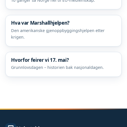
To ganger sa Norge nei til EU-medlemskap.
Hva var Marshallhjelpen?
Den amerikanske gjenoppbyggingshjelpen etter
krigen.
Hvorfor feirer vi 17. mai?
Grunnlovsdagen – historien bak nasjonaldagen.