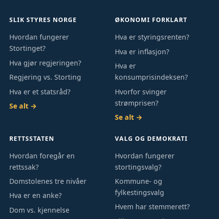
SLIK STYRES NORGE
ØKONOMI FORKLART
Hvordan fungerer
Hva er styringsrenten?
Stortinget?
Hva er inflasjon?
Hva gjør regjeringen?
Hva er
Regjering vs. Storting
konsumprisindeksen?
Hva er et statsråd?
Hvorfor svinger
strømprisen?
Se alt →
Se alt →
RETTSSTATEN
VALG OG DEMOKRATI
Hvordan foregår en
Hvordan fungerer
rettssak?
stortingsvalg?
Domstolenes tre nivåer
Kommune- og
fylkestingsvalg
Hva er en anke?
Hvem har stemmerett?
Dom vs. kjennelse