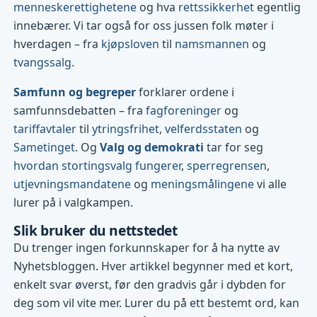
menneskerettighetene
og hva
rettssikkerhet
egentlig
innebærer. Vi tar også for oss jussen folk møter i
hverdagen – fra
kjøpsloven
til
namsmannen
og
tvangssalg
.
Samfunn og begreper
forklarer ordene i
samfunnsdebatten – fra
fagforeninger
og
tariffavtaler
til
ytringsfrihet
,
velferdsstaten
og
Sametinget
. Og
Valg og demokrati
tar for seg
hvordan stortingsvalg fungerer
,
sperregrensen
,
utjevningsmandatene
og
meningsmålingene
vi alle
lurer på i valgkampen.
Slik bruker du nettstedet
Du trenger ingen forkunnskaper for å ha nytte av
Nyhetsbloggen. Hver artikkel begynner med et kort,
enkelt svar øverst, før den gradvis går i dybden for
deg som vil vite mer. Lurer du på ett bestemt ord, kan