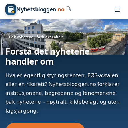
☰
Nyhetsbloggen
.no
🔍
Bak nyhetene – forklart enkelt
Forstå det nyhetene
handler om
Hva er egentlig styringsrenten, EØS-avtalen
eller en riksrett? Nyhetsbloggen.no forklarer
institusjonene, begrepene og fenomenene
bak nyhetene – nøytralt, kildebelagt og uten
fagsjargong.