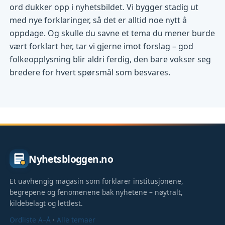
ord dukker opp i nyhetsbildet. Vi bygger stadig ut
med nye forklaringer, så det er alltid noe nytt å
oppdage. Og skulle du savne et tema du mener burde
vært forklart her, tar vi gjerne imot forslag – god
folkeopplysning blir aldri ferdig, den bare vokser seg
bredere for hvert spørsmål som besvares.
Nyhetsbloggen.no
Et uavhengig magasin som forklarer institusjonene,
begrepene og fenomenene bak nyhetene – nøytralt,
kildebelagt og lettlest.
Ordliste A–Å
·
Alle temaer