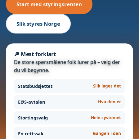
Start med styringsrenten
Slik styres Norge
🔎 Mest forklart
De store spørsmålene folk lurer på – velg der
du vil begynne.
Statsbudsjettet
Slik lages det
EØS-avtalen
Hva den er
Stortingsvalg
Hele systemet
En rettssak
Gangen i den