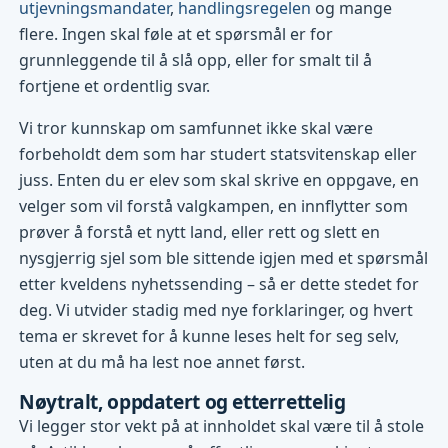
utjevningsmandater
,
handlingsregelen
og mange
flere. Ingen skal føle at et spørsmål er for
grunnleggende til å slå opp, eller for smalt til å
fortjene et ordentlig svar.
Vi tror kunnskap om samfunnet ikke skal være
forbeholdt dem som har studert statsvitenskap eller
juss. Enten du er elev som skal skrive en oppgave, en
velger som vil forstå valgkampen, en innflytter som
prøver å forstå et nytt land, eller rett og slett en
nysgjerrig sjel som ble sittende igjen med et spørsmål
etter kveldens nyhetssending – så er dette stedet for
deg. Vi utvider stadig med nye forklaringer, og hvert
tema er skrevet for å kunne leses helt for seg selv,
uten at du må ha lest noe annet først.
Nøytralt, oppdatert og etterrettelig
Vi legger stor vekt på at innholdet skal være til å stole