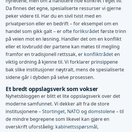
nyhetene, men om å håndtere noe konkret i eget liv.
Da finnes det egne, spesialiserte ressurser vi gjerne
peker videre til. Har du en sivil tvist med en
privatperson eller en bedrift – for eksempel om en
handel som gikk galt – er ofte
forliksrådet
første trinn
på veien mot en løsning. Handler det om en konflikt
eller et lovbrudd der partene kan møtes til megling
framfor en tradisjonell rettssak, er
konfliktrådet
en
viktig ordning å kjenne til. Vi forklarer prinsippene
bak slike institusjoner nøytralt, mens de spesialiserte
sidene går i dybden på selve prosessen.
Et bredt oppslagsverk som vokser
Nyhetsbloggen er blitt et lite oppslagsverk over det
moderne samfunnet. Vi dekker alt fra de store
institusjonene –
Stortinget
,
NATO
og
domstolene
– til
de mindre begrepene som likevel kan gjøre en
overskrift uforståelig:
kabinettsspørsmål
,