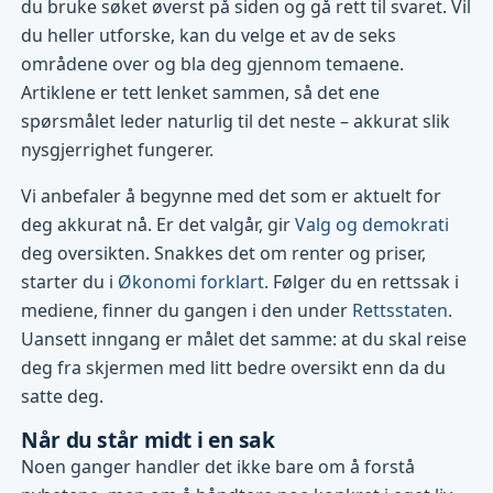
du bruke søket øverst på siden og gå rett til svaret. Vil
du heller utforske, kan du velge et av de seks
områdene over og bla deg gjennom temaene.
Artiklene er tett lenket sammen, så det ene
spørsmålet leder naturlig til det neste – akkurat slik
nysgjerrighet fungerer.
Vi anbefaler å begynne med det som er aktuelt for
deg akkurat nå. Er det valgår, gir
Valg og demokrati
deg oversikten. Snakkes det om renter og priser,
starter du i
Økonomi forklart
. Følger du en rettssak i
mediene, finner du gangen i den under
Rettsstaten
.
Uansett inngang er målet det samme: at du skal reise
deg fra skjermen med litt bedre oversikt enn da du
satte deg.
Når du står midt i en sak
Noen ganger handler det ikke bare om å forstå