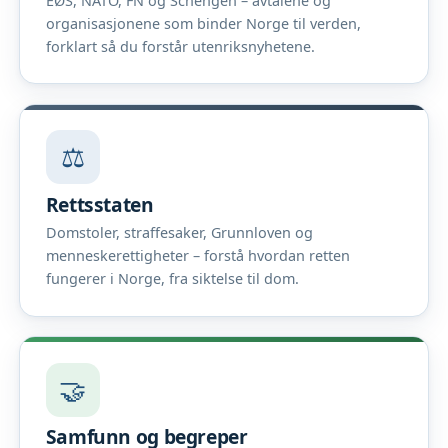
EØS, NATO, FN og Schengen – avtalene og
organisasjonene som binder Norge til verden,
forklart så du forstår utenriksnyhetene.
⚖️
Rettsstaten
Domstoler, straffesaker, Grunnloven og
menneskerettigheter – forstå hvordan retten
fungerer i Norge, fra siktelse til dom.
🤝
Samfunn og begreper