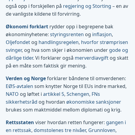
også opp i forskjellen på
regjering og Storting
– en av
de vanligste kildene til forvirring.
Økonomi forklart
rydder opp i begrepene bak
økonominyhetene:
styringsrenten
og
inflasjon
,
Oljefondet
og
handlingsregelen
,
hvorfor strømprisen
svinger
, og hva som skjer i økonomien under
gode og
dårlige tider
. Vi forklarer også
merverdiavgift
og skatt
på en måte som faktisk gir mening.
Verden og Norge
forklarer båndene til omverdenen:
EØS-avtalen
som knytter Norge til EUs indre marked,
NATO
og løftet i
artikkel 5
,
Schengen
,
FNs
sikkerhetsråd
og hvordan
økonomiske sanksjoner
brukes som maktmiddel mellom diplomati og krig.
Rettsstaten
viser hvordan retten fungerer:
gangen i
en rettssak
,
domstolenes tre nivåer
,
Grunnloven
,