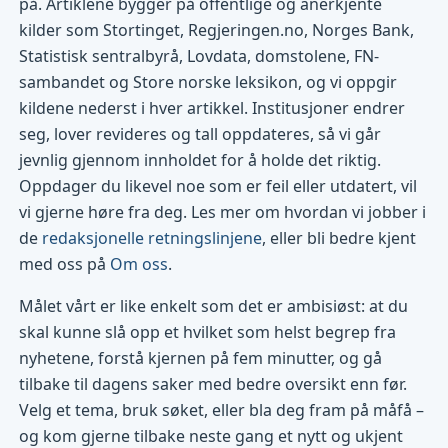
på. Artiklene bygger på offentlige og anerkjente
kilder som Stortinget, Regjeringen.no, Norges Bank,
Statistisk sentralbyrå, Lovdata, domstolene, FN-
sambandet og Store norske leksikon, og vi oppgir
kildene nederst i hver artikkel. Institusjoner endrer
seg, lover revideres og tall oppdateres, så vi går
jevnlig gjennom innholdet for å holde det riktig.
Oppdager du likevel noe som er feil eller utdatert, vil
vi gjerne høre fra deg. Les mer om hvordan vi jobber i
de
redaksjonelle retningslinjene
, eller bli bedre kjent
med oss på
Om oss
.
Målet vårt er like enkelt som det er ambisiøst: at du
skal kunne slå opp et hvilket som helst begrep fra
nyhetene, forstå kjernen på fem minutter, og gå
tilbake til dagens saker med bedre oversikt enn før.
Velg et tema, bruk søket, eller bla deg fram på måfå –
og kom gjerne tilbake neste gang et nytt og ukjent