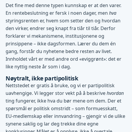
Det fine med denne typen kunnskap er at den varer.
En rentebeslutning er fersk i noen dager, men
hva
styringsrenten er, hvem som setter den og hvordan
den virker, endrer seg knapt fra tiår til tiår. Derfor
forklarer vi mekanismene, institusjonene og
prinsippene – ikke dagsformen. Lærer du dem én
gang, forstår du nyhetene bedre resten av livet.
Innholdet vårt er med andre ord «eviggrønt»: det er
like nyttig neste år som i dag.
Nøytralt, ikke partipolitisk
Nettstedet er gratis å bruke, og vi er partipolitisk
uavhengige. Vi legger stor vekt på å beskrive
hvordan
ting fungerer, ikke hva du bør mene om dem. Der et
spørsmål er politisk omstridt – som formuesskatt,
EU-medlemskap eller innvandring – gjengir vi de ulike
synene saklig og lar deg trekke dine egne
konklusjoner. Målet er å opplyse, ikke å overtale.