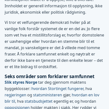
Innholdet er generell informasjon til opplysning, ikke
juridisk, økonomisk eller politisk rådgivning.
Vi tror et velfungerende demokrati hviler på at
vanlige folk forstår systemet de er en del av. Jo flere
som vet hva et mistillitsforslag er, hvorfor domstolene
er uavhengige eller hvordan en stemme blir til et
mandat, jo vanskeligere er det å villede med tomme
fraser. Å forklare samfunnet enkelt og nøytralt er
derfor ikke bare en tjeneste til den enkelte leser – det
er et lite bidrag til ordskiftet.
Seks områder som forklarer samfunnet
Slik styres Norge
tar deg gjennom maktens
byggeklosser:
hvordan Stortinget fungerer
, hva
regjeringen
og
statsministeren
gjør,
hvordan en lov
blir til
, hva
statsbudsjettet
egentlig er, og hvordan
opposisjonen
holder makten i sjakk. Her rydder vi