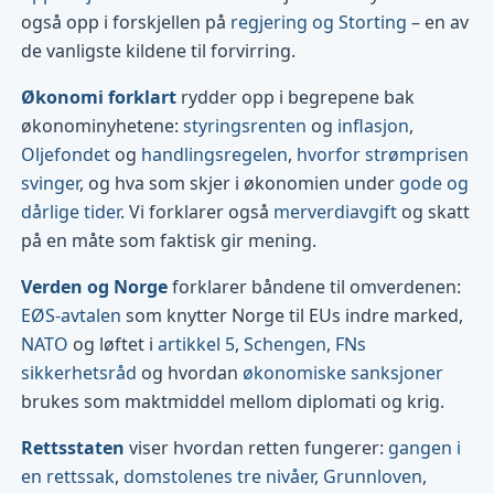
også opp i forskjellen på
regjering og Storting
– en av
de vanligste kildene til forvirring.
Økonomi forklart
rydder opp i begrepene bak
økonominyhetene:
styringsrenten
og
inflasjon
,
Oljefondet
og
handlingsregelen
,
hvorfor strømprisen
svinger
, og hva som skjer i økonomien under
gode og
dårlige tider
. Vi forklarer også
merverdiavgift
og skatt
på en måte som faktisk gir mening.
Verden og Norge
forklarer båndene til omverdenen:
EØS-avtalen
som knytter Norge til EUs indre marked,
NATO
og løftet i
artikkel 5
,
Schengen
,
FNs
sikkerhetsråd
og hvordan
økonomiske sanksjoner
brukes som maktmiddel mellom diplomati og krig.
Rettsstaten
viser hvordan retten fungerer:
gangen i
en rettssak
,
domstolenes tre nivåer
,
Grunnloven
,