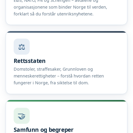
EØS, NATO, FN og Schengen – avtalene og
organisasjonene som binder Norge til verden,
forklart så du forstår utenriksnyhetene.
⚖️
Rettsstaten
Domstoler, straffesaker, Grunnloven og
menneskerettigheter – forstå hvordan retten
fungerer i Norge, fra siktelse til dom.
🤝
Samfunn og begreper