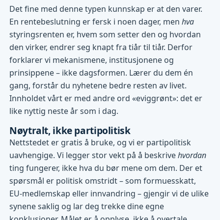
Det fine med denne typen kunnskap er at den varer.
En rentebeslutning er fersk i noen dager, men
hva
styringsrenten er, hvem som setter den og hvordan
den virker, endrer seg knapt fra tiår til tiår. Derfor
forklarer vi mekanismene, institusjonene og
prinsippene – ikke dagsformen. Lærer du dem én
gang, forstår du nyhetene bedre resten av livet.
Innholdet vårt er med andre ord «eviggrønt»: det er
like nyttig neste år som i dag.
Nøytralt, ikke partipolitisk
Nettstedet er gratis å bruke, og vi er partipolitisk
uavhengige. Vi legger stor vekt på å beskrive
hvordan
ting fungerer, ikke hva du bør mene om dem. Der et
spørsmål er politisk omstridt – som formuesskatt,
EU-medlemskap eller innvandring – gjengir vi de ulike
synene saklig og lar deg trekke dine egne
konklusjoner. Målet er å opplyse, ikke å overtale.