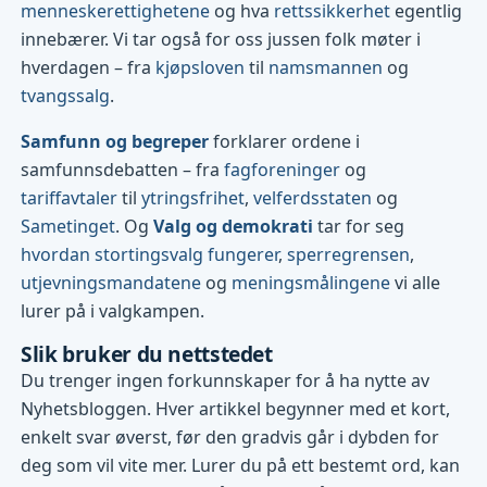
menneskerettighetene
og hva
rettssikkerhet
egentlig
innebærer. Vi tar også for oss jussen folk møter i
hverdagen – fra
kjøpsloven
til
namsmannen
og
tvangssalg
.
Samfunn og begreper
forklarer ordene i
samfunnsdebatten – fra
fagforeninger
og
tariffavtaler
til
ytringsfrihet
,
velferdsstaten
og
Sametinget
. Og
Valg og demokrati
tar for seg
hvordan stortingsvalg fungerer
,
sperregrensen
,
utjevningsmandatene
og
meningsmålingene
vi alle
lurer på i valgkampen.
Slik bruker du nettstedet
Du trenger ingen forkunnskaper for å ha nytte av
Nyhetsbloggen. Hver artikkel begynner med et kort,
enkelt svar øverst, før den gradvis går i dybden for
deg som vil vite mer. Lurer du på ett bestemt ord, kan