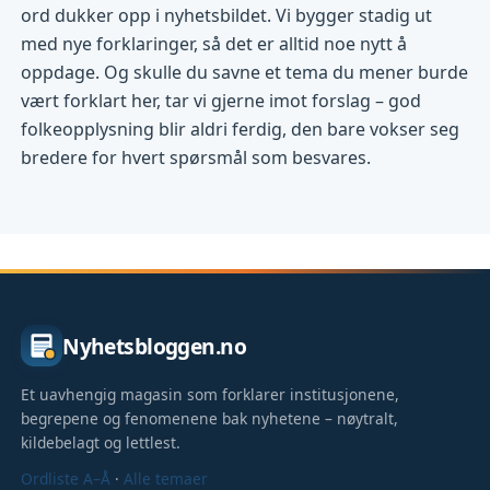
ord dukker opp i nyhetsbildet. Vi bygger stadig ut
med nye forklaringer, så det er alltid noe nytt å
oppdage. Og skulle du savne et tema du mener burde
vært forklart her, tar vi gjerne imot forslag – god
folkeopplysning blir aldri ferdig, den bare vokser seg
bredere for hvert spørsmål som besvares.
Nyhetsbloggen.no
Et uavhengig magasin som forklarer institusjonene,
begrepene og fenomenene bak nyhetene – nøytralt,
kildebelagt og lettlest.
Ordliste A–Å
·
Alle temaer