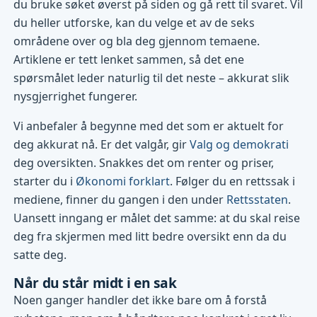
du bruke søket øverst på siden og gå rett til svaret. Vil
du heller utforske, kan du velge et av de seks
områdene over og bla deg gjennom temaene.
Artiklene er tett lenket sammen, så det ene
spørsmålet leder naturlig til det neste – akkurat slik
nysgjerrighet fungerer.
Vi anbefaler å begynne med det som er aktuelt for
deg akkurat nå. Er det valgår, gir
Valg og demokrati
deg oversikten. Snakkes det om renter og priser,
starter du i
Økonomi forklart
. Følger du en rettssak i
mediene, finner du gangen i den under
Rettsstaten
.
Uansett inngang er målet det samme: at du skal reise
deg fra skjermen med litt bedre oversikt enn da du
satte deg.
Når du står midt i en sak
Noen ganger handler det ikke bare om å forstå