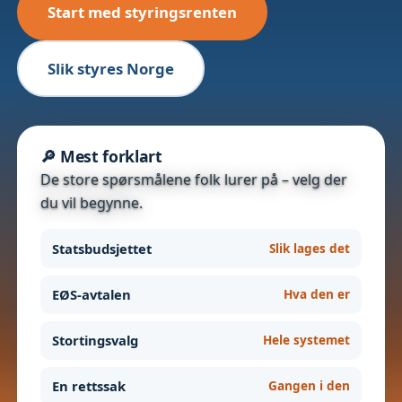
Start med styringsrenten
Slik styres Norge
🔎 Mest forklart
De store spørsmålene folk lurer på – velg der
du vil begynne.
Statsbudsjettet
Slik lages det
EØS-avtalen
Hva den er
Stortingsvalg
Hele systemet
En rettssak
Gangen i den