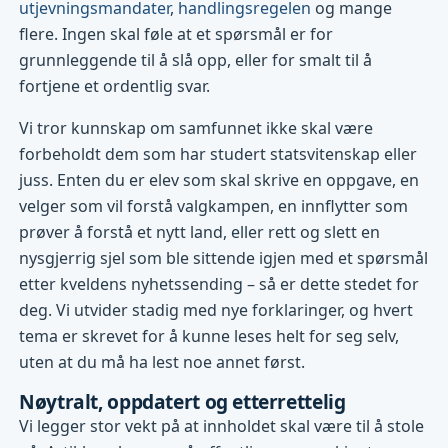
utjevningsmandater
,
handlingsregelen
og mange
flere. Ingen skal føle at et spørsmål er for
grunnleggende til å slå opp, eller for smalt til å
fortjene et ordentlig svar.
Vi tror kunnskap om samfunnet ikke skal være
forbeholdt dem som har studert statsvitenskap eller
juss. Enten du er elev som skal skrive en oppgave, en
velger som vil forstå valgkampen, en innflytter som
prøver å forstå et nytt land, eller rett og slett en
nysgjerrig sjel som ble sittende igjen med et spørsmål
etter kveldens nyhetssending – så er dette stedet for
deg. Vi utvider stadig med nye forklaringer, og hvert
tema er skrevet for å kunne leses helt for seg selv,
uten at du må ha lest noe annet først.
Nøytralt, oppdatert og etterrettelig
Vi legger stor vekt på at innholdet skal være til å stole