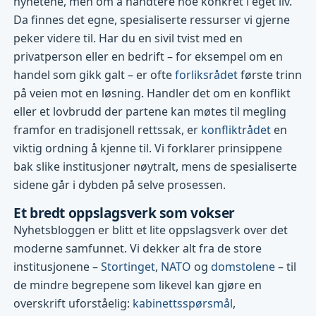
nyhetene, men om å håndtere noe konkret i eget liv.
Da finnes det egne, spesialiserte ressurser vi gjerne
peker videre til. Har du en sivil tvist med en
privatperson eller en bedrift – for eksempel om en
handel som gikk galt – er ofte
forliksrådet
første trinn
på veien mot en løsning. Handler det om en konflikt
eller et lovbrudd der partene kan møtes til megling
framfor en tradisjonell rettssak, er
konfliktrådet
en
viktig ordning å kjenne til. Vi forklarer prinsippene
bak slike institusjoner nøytralt, mens de spesialiserte
sidene går i dybden på selve prosessen.
Et bredt oppslagsverk som vokser
Nyhetsbloggen er blitt et lite oppslagsverk over det
moderne samfunnet. Vi dekker alt fra de store
institusjonene –
Stortinget
,
NATO
og
domstolene
– til
de mindre begrepene som likevel kan gjøre en
overskrift uforståelig:
kabinettsspørsmål
,