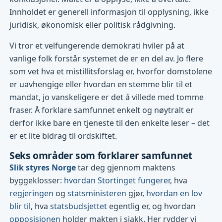
Innholdet er generell informasjon til opplysning, ikke
juridisk, økonomisk eller politisk rådgivning.
Vi tror et velfungerende demokrati hviler på at
vanlige folk forstår systemet de er en del av. Jo flere
som vet hva et mistillitsforslag er, hvorfor domstolene
er uavhengige eller hvordan en stemme blir til et
mandat, jo vanskeligere er det å villede med tomme
fraser. Å forklare samfunnet enkelt og nøytralt er
derfor ikke bare en tjeneste til den enkelte leser – det
er et lite bidrag til ordskiftet.
Seks områder som forklarer samfunnet
Slik styres Norge
tar deg gjennom maktens
byggeklosser:
hvordan Stortinget fungerer
, hva
regjeringen
og
statsministeren
gjør,
hvordan en lov
blir til
, hva
statsbudsjettet
egentlig er, og hvordan
opposisjonen
holder makten i sjakk. Her rydder vi