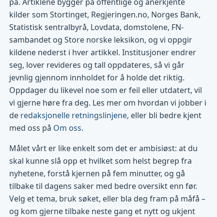
på. Artiklene bygger på offentlige og anerkjente
kilder som Stortinget, Regjeringen.no, Norges Bank,
Statistisk sentralbyrå, Lovdata, domstolene, FN-
sambandet og Store norske leksikon, og vi oppgir
kildene nederst i hver artikkel. Institusjoner endrer
seg, lover revideres og tall oppdateres, så vi går
jevnlig gjennom innholdet for å holde det riktig.
Oppdager du likevel noe som er feil eller utdatert, vil
vi gjerne høre fra deg. Les mer om hvordan vi jobber i
de
redaksjonelle retningslinjene
, eller bli bedre kjent
med oss på
Om oss
.
Målet vårt er like enkelt som det er ambisiøst: at du
skal kunne slå opp et hvilket som helst begrep fra
nyhetene, forstå kjernen på fem minutter, og gå
tilbake til dagens saker med bedre oversikt enn før.
Velg et tema, bruk søket, eller bla deg fram på måfå –
og kom gjerne tilbake neste gang et nytt og ukjent