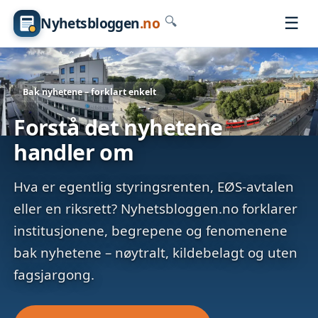
☰
Nyhetsbloggen
.no
🔍
Bak nyhetene – forklart enkelt
Forstå det nyhetene
handler om
Hva er egentlig styringsrenten, EØS-avtalen
eller en riksrett? Nyhetsbloggen.no forklarer
institusjonene, begrepene og fenomenene
bak nyhetene – nøytralt, kildebelagt og uten
fagsjargong.