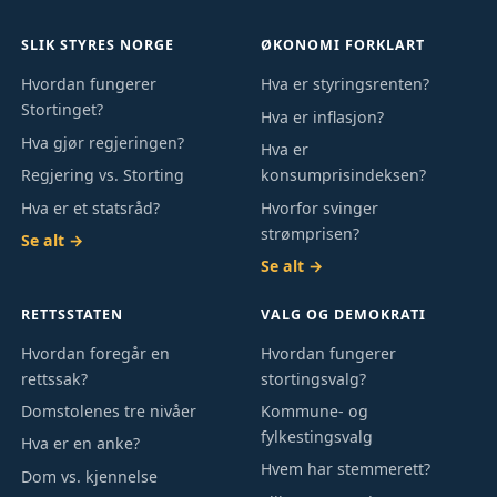
SLIK STYRES NORGE
ØKONOMI FORKLART
Hvordan fungerer
Hva er styringsrenten?
Stortinget?
Hva er inflasjon?
Hva gjør regjeringen?
Hva er
Regjering vs. Storting
konsumprisindeksen?
Hva er et statsråd?
Hvorfor svinger
strømprisen?
Se alt →
Se alt →
RETTSSTATEN
VALG OG DEMOKRATI
Hvordan foregår en
Hvordan fungerer
rettssak?
stortingsvalg?
Domstolenes tre nivåer
Kommune- og
fylkestingsvalg
Hva er en anke?
Hvem har stemmerett?
Dom vs. kjennelse