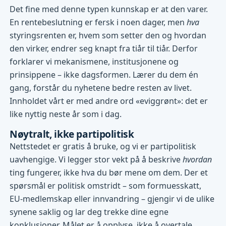
Det fine med denne typen kunnskap er at den varer.
En rentebeslutning er fersk i noen dager, men
hva
styringsrenten er, hvem som setter den og hvordan
den virker, endrer seg knapt fra tiår til tiår. Derfor
forklarer vi mekanismene, institusjonene og
prinsippene – ikke dagsformen. Lærer du dem én
gang, forstår du nyhetene bedre resten av livet.
Innholdet vårt er med andre ord «eviggrønt»: det er
like nyttig neste år som i dag.
Nøytralt, ikke partipolitisk
Nettstedet er gratis å bruke, og vi er partipolitisk
uavhengige. Vi legger stor vekt på å beskrive
hvordan
ting fungerer, ikke hva du bør mene om dem. Der et
spørsmål er politisk omstridt – som formuesskatt,
EU-medlemskap eller innvandring – gjengir vi de ulike
synene saklig og lar deg trekke dine egne
konklusjoner. Målet er å opplyse, ikke å overtale.