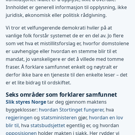
Innholdet er generell informasjon til opplysning, ikke
juridisk, økonomisk eller politisk rådgivning.
Vi tror et velfungerende demokrati hviler på at
vanlige folk forstår systemet de er en del av. Jo flere
som vet hva et mistillitsforslag er, hvorfor domstolene
er uavhengige eller hvordan en stemme blir til et
mandat, jo vanskeligere er det å villede med tomme
fraser. Å forklare samfunnet enkelt og nøytralt er
derfor ikke bare en tjeneste til den enkelte leser – det
er et lite bidrag til ordskiftet.
Seks områder som forklarer samfunnet
Slik styres Norge
tar deg gjennom maktens
byggeklosser:
hvordan Stortinget fungerer
, hva
regjeringen
og
statsministeren
gjør,
hvordan en lov
blir til
, hva
statsbudsjettet
egentlig er, og hvordan
opposisjonen
holder makten i sjakk. Her rydder vi