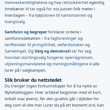
menneskerettighetene
og hva
rettssikkerhet
egentlig
innebærer. Vi tar også for oss jussen folk møter i
hverdagen – fra
kjøpsloven
til
namsmannen
og
tvangssalg
.
Samfunn og begreper
forklarer ordene i
samfunnsdebatten – fra
fagforeninger
og
tariffavtaler
til
ytringsfrihet
,
velferdsstaten
og
Sametinget
. Og
Valg og demokrati
tar for seg
hvordan stortingsvalg fungerer
,
sperregrensen
,
utjevningsmandatene
og
meningsmålingene
vi alle
lurer på i valgkampen.
Slik bruker du nettstedet
Du trenger ingen forkunnskaper for å ha nytte av
Nyhetsbloggen. Hver artikkel begynner med et kort,
enkelt svar øverst, før den gradvis går i dybden for
deg som vil vite mer. Lurer du på ett bestemt ord, kan