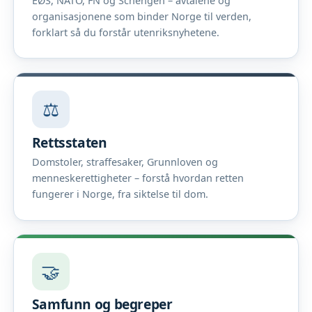
EØS, NATO, FN og Schengen – avtalene og
organisasjonene som binder Norge til verden,
forklart så du forstår utenriksnyhetene.
⚖️
Rettsstaten
Domstoler, straffesaker, Grunnloven og
menneskerettigheter – forstå hvordan retten
fungerer i Norge, fra siktelse til dom.
🤝
Samfunn og begreper