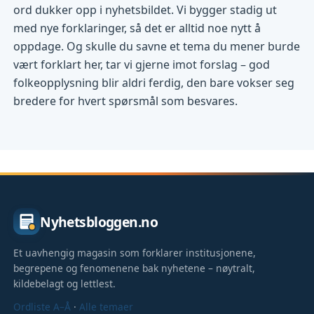
ord dukker opp i nyhetsbildet. Vi bygger stadig ut
med nye forklaringer, så det er alltid noe nytt å
oppdage. Og skulle du savne et tema du mener burde
vært forklart her, tar vi gjerne imot forslag – god
folkeopplysning blir aldri ferdig, den bare vokser seg
bredere for hvert spørsmål som besvares.
Nyhetsbloggen.no
Et uavhengig magasin som forklarer institusjonene,
begrepene og fenomenene bak nyhetene – nøytralt,
kildebelagt og lettlest.
Ordliste A–Å
·
Alle temaer