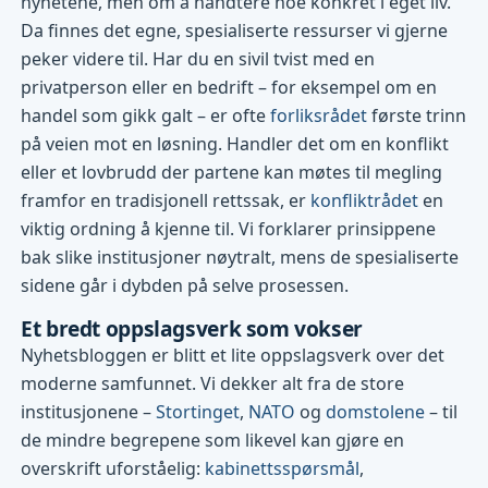
nyhetene, men om å håndtere noe konkret i eget liv.
Da finnes det egne, spesialiserte ressurser vi gjerne
peker videre til. Har du en sivil tvist med en
privatperson eller en bedrift – for eksempel om en
handel som gikk galt – er ofte
forliksrådet
første trinn
på veien mot en løsning. Handler det om en konflikt
eller et lovbrudd der partene kan møtes til megling
framfor en tradisjonell rettssak, er
konfliktrådet
en
viktig ordning å kjenne til. Vi forklarer prinsippene
bak slike institusjoner nøytralt, mens de spesialiserte
sidene går i dybden på selve prosessen.
Et bredt oppslagsverk som vokser
Nyhetsbloggen er blitt et lite oppslagsverk over det
moderne samfunnet. Vi dekker alt fra de store
institusjonene –
Stortinget
,
NATO
og
domstolene
– til
de mindre begrepene som likevel kan gjøre en
overskrift uforståelig:
kabinettsspørsmål
,