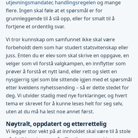
utjevningsmandater
,
handlingsregelen
og mange
flere. Ingen skal føle at et spørsmål er for
grunnleggende til å slå opp, eller for smalt til å
fortjene et ordentlig svar.
Vi tror kunnskap om samfunnet ikke skal være
forbeholdt dem som har studert statsvitenskap eller
juss. Enten du er elev som skal skrive en oppgave, en
velger som vil forstå valgkampen, en innflytter som
prøver å forstå et nytt land, eller rett og slett en
nysgjerrig sjel som ble sittende igjen med et spørsmål
etter kveldens nyhetssending – så er dette stedet for
deg. Vi utvider stadig med nye forklaringer, og hvert
tema er skrevet for å kunne leses helt for seg selv,
uten at du må ha lest noe annet først.
Nøytralt, oppdatert og etterrettelig
Vi legger stor vekt på at innholdet skal være til å stole