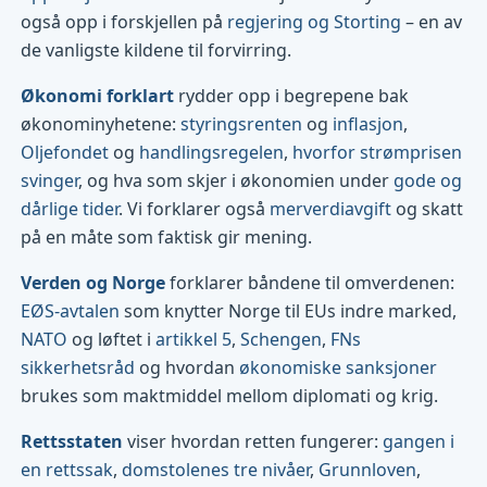
også opp i forskjellen på
regjering og Storting
– en av
de vanligste kildene til forvirring.
Økonomi forklart
rydder opp i begrepene bak
økonominyhetene:
styringsrenten
og
inflasjon
,
Oljefondet
og
handlingsregelen
,
hvorfor strømprisen
svinger
, og hva som skjer i økonomien under
gode og
dårlige tider
. Vi forklarer også
merverdiavgift
og skatt
på en måte som faktisk gir mening.
Verden og Norge
forklarer båndene til omverdenen:
EØS-avtalen
som knytter Norge til EUs indre marked,
NATO
og løftet i
artikkel 5
,
Schengen
,
FNs
sikkerhetsråd
og hvordan
økonomiske sanksjoner
brukes som maktmiddel mellom diplomati og krig.
Rettsstaten
viser hvordan retten fungerer:
gangen i
en rettssak
,
domstolenes tre nivåer
,
Grunnloven
,