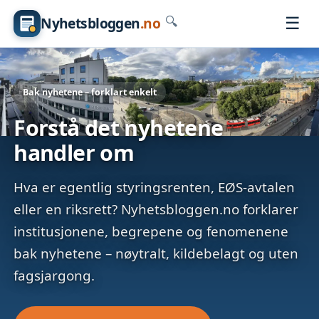
☰
Nyhetsbloggen
.no
🔍
Bak nyhetene – forklart enkelt
Forstå det nyhetene
handler om
Hva er egentlig styringsrenten, EØS-avtalen
eller en riksrett? Nyhetsbloggen.no forklarer
institusjonene, begrepene og fenomenene
bak nyhetene – nøytralt, kildebelagt og uten
fagsjargong.