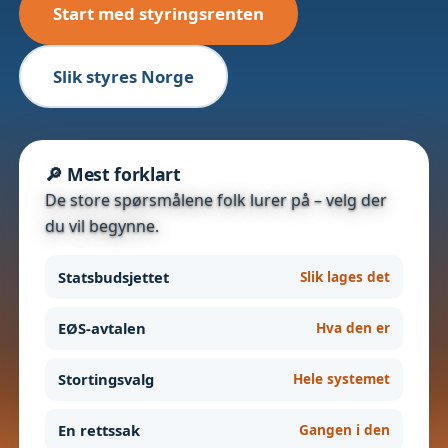
Start med styringsrenten
Slik styres Norge
🔎 Mest forklart
De store spørsmålene folk lurer på – velg der
du vil begynne.
Statsbudsjettet
Slik lages det
EØS-avtalen
Hva den er
Stortingsvalg
Hele systemet
En rettssak
Gangen i den