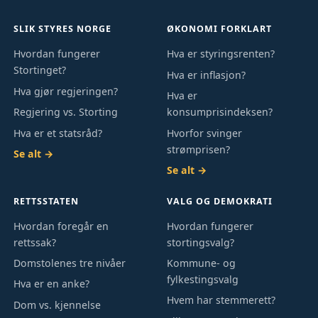
SLIK STYRES NORGE
ØKONOMI FORKLART
Hvordan fungerer
Hva er styringsrenten?
Stortinget?
Hva er inflasjon?
Hva gjør regjeringen?
Hva er
Regjering vs. Storting
konsumprisindeksen?
Hva er et statsråd?
Hvorfor svinger
strømprisen?
Se alt →
Se alt →
RETTSSTATEN
VALG OG DEMOKRATI
Hvordan foregår en
Hvordan fungerer
rettssak?
stortingsvalg?
Domstolenes tre nivåer
Kommune- og
fylkestingsvalg
Hva er en anke?
Hvem har stemmerett?
Dom vs. kjennelse