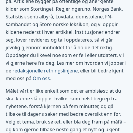
på. Artiklene bygger på offentlige og anerkjente
kilder som Stortinget, Regjeringen.no, Norges Bank,
Statistisk sentralbyrå, Lovdata, domstolene, FN-
sambandet og Store norske leksikon, og vi oppgir
kildene nederst i hver artikkel. Institusjoner endrer
seg, lover revideres og tall oppdateres, så vi går
jevnlig gjennom innholdet for å holde det riktig.
Oppdager du likevel noe som er feil eller utdatert, vil
vi gjerne høre fra deg. Les mer om hvordan vi jobber i
de
redaksjonelle retningslinjene
, eller bli bedre kjent
med oss på
Om oss
.
Målet vårt er like enkelt som det er ambisiøst: at du
skal kunne slå opp et hvilket som helst begrep fra
nyhetene, forstå kjernen på fem minutter, og gå
tilbake til dagens saker med bedre oversikt enn før.
Velg et tema, bruk søket, eller bla deg fram på måfå –
og kom gjerne tilbake neste gang et nytt og ukjent