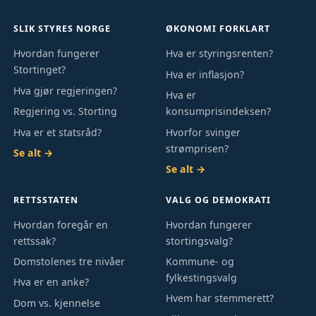
SLIK STYRES NORGE
ØKONOMI FORKLART
Hvordan fungerer
Hva er styringsrenten?
Stortinget?
Hva er inflasjon?
Hva gjør regjeringen?
Hva er
Regjering vs. Storting
konsumprisindeksen?
Hva er et statsråd?
Hvorfor svinger
strømprisen?
Se alt →
Se alt →
RETTSSTATEN
VALG OG DEMOKRATI
Hvordan foregår en
Hvordan fungerer
rettssak?
stortingsvalg?
Domstolenes tre nivåer
Kommune- og
fylkestingsvalg
Hva er en anke?
Hvem har stemmerett?
Dom vs. kjennelse