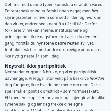
Det fine med denne typen kunnskap er at den varer.
En rentebeslutning er fersk i noen dager, men
hva
styringsrenten er, hvem som setter den og hvordan
den virker, endrer seg knapt fra tiår til tiår. Derfor
forklarer vi mekanismene, institusjonene og
prinsippene – ikke dagsformen. Lærer du dem én
gang, forstår du nyhetene bedre resten av livet.
Innholdet vårt er med andre ord «eviggrønt»: det er
like nyttig neste år som i dag.
Nøytralt, ikke partipolitisk
Nettstedet er gratis å bruke, og vi er partipolitisk
uavhengige. Vi legger stor vekt på å beskrive
hvordan
ting fungerer, ikke hva du bør mene om dem. Der et
spørsmål er politisk omstridt – som formuesskatt,
EU-medlemskap eller innvandring – gjengir vi de ulike
synene saklig og lar deg trekke dine egne
konklusjoner. Målet er å opplyse, ikke å overtale.