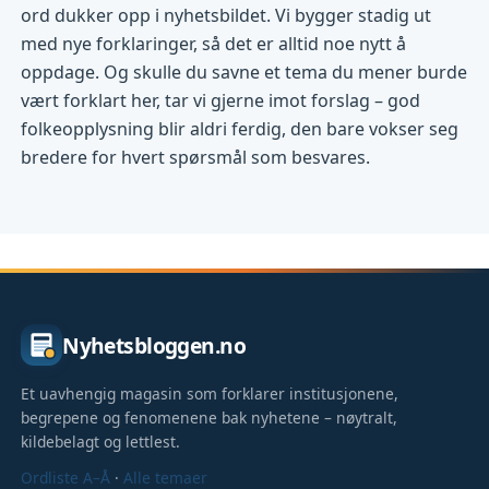
ord dukker opp i nyhetsbildet. Vi bygger stadig ut
med nye forklaringer, så det er alltid noe nytt å
oppdage. Og skulle du savne et tema du mener burde
vært forklart her, tar vi gjerne imot forslag – god
folkeopplysning blir aldri ferdig, den bare vokser seg
bredere for hvert spørsmål som besvares.
Nyhetsbloggen.no
Et uavhengig magasin som forklarer institusjonene,
begrepene og fenomenene bak nyhetene – nøytralt,
kildebelagt og lettlest.
Ordliste A–Å
·
Alle temaer