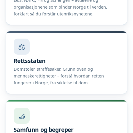
EØS, NATO, FN og Schengen – avtalene og
organisasjonene som binder Norge til verden,
forklart så du forstår utenriksnyhetene.
⚖️
Rettsstaten
Domstoler, straffesaker, Grunnloven og
menneskerettigheter – forstå hvordan retten
fungerer i Norge, fra siktelse til dom.
🤝
Samfunn og begreper