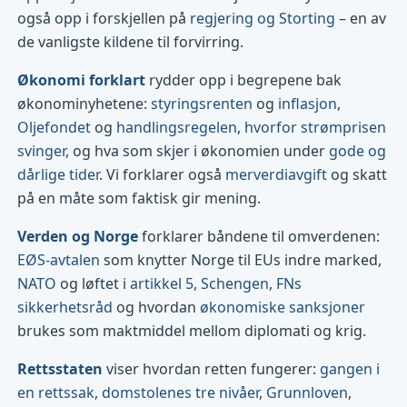
også opp i forskjellen på
regjering og Storting
– en av
de vanligste kildene til forvirring.
Økonomi forklart
rydder opp i begrepene bak
økonominyhetene:
styringsrenten
og
inflasjon
,
Oljefondet
og
handlingsregelen
,
hvorfor strømprisen
svinger
, og hva som skjer i økonomien under
gode og
dårlige tider
. Vi forklarer også
merverdiavgift
og skatt
på en måte som faktisk gir mening.
Verden og Norge
forklarer båndene til omverdenen:
EØS-avtalen
som knytter Norge til EUs indre marked,
NATO
og løftet i
artikkel 5
,
Schengen
,
FNs
sikkerhetsråd
og hvordan
økonomiske sanksjoner
brukes som maktmiddel mellom diplomati og krig.
Rettsstaten
viser hvordan retten fungerer:
gangen i
en rettssak
,
domstolenes tre nivåer
,
Grunnloven
,