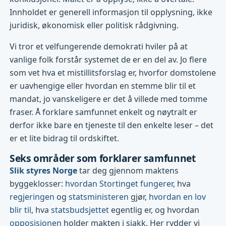
Innholdet er generell informasjon til opplysning, ikke
juridisk, økonomisk eller politisk rådgivning.
Vi tror et velfungerende demokrati hviler på at
vanlige folk forstår systemet de er en del av. Jo flere
som vet hva et mistillitsforslag er, hvorfor domstolene
er uavhengige eller hvordan en stemme blir til et
mandat, jo vanskeligere er det å villede med tomme
fraser. Å forklare samfunnet enkelt og nøytralt er
derfor ikke bare en tjeneste til den enkelte leser – det
er et lite bidrag til ordskiftet.
Seks områder som forklarer samfunnet
Slik styres Norge
tar deg gjennom maktens
byggeklosser:
hvordan Stortinget fungerer
, hva
regjeringen
og
statsministeren
gjør,
hvordan en lov
blir til
, hva
statsbudsjettet
egentlig er, og hvordan
opposisjonen
holder makten i sjakk. Her rydder vi