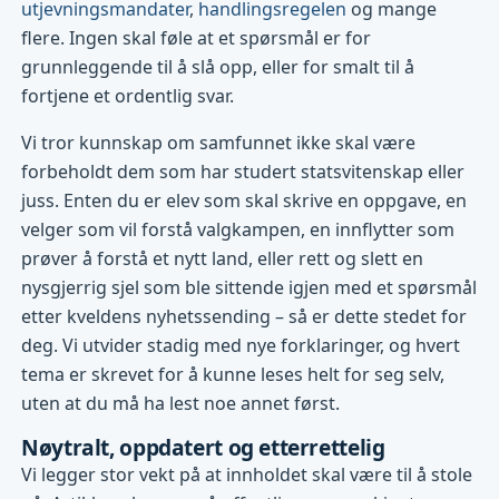
utjevningsmandater
,
handlingsregelen
og mange
flere. Ingen skal føle at et spørsmål er for
grunnleggende til å slå opp, eller for smalt til å
fortjene et ordentlig svar.
Vi tror kunnskap om samfunnet ikke skal være
forbeholdt dem som har studert statsvitenskap eller
juss. Enten du er elev som skal skrive en oppgave, en
velger som vil forstå valgkampen, en innflytter som
prøver å forstå et nytt land, eller rett og slett en
nysgjerrig sjel som ble sittende igjen med et spørsmål
etter kveldens nyhetssending – så er dette stedet for
deg. Vi utvider stadig med nye forklaringer, og hvert
tema er skrevet for å kunne leses helt for seg selv,
uten at du må ha lest noe annet først.
Nøytralt, oppdatert og etterrettelig
Vi legger stor vekt på at innholdet skal være til å stole