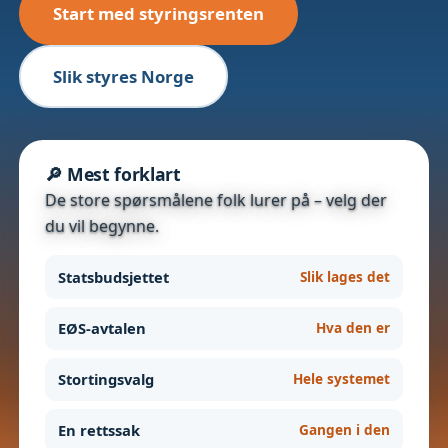
Start med styringsrenten
Slik styres Norge
🔎 Mest forklart
De store spørsmålene folk lurer på – velg der
du vil begynne.
Statsbudsjettet
Slik lages det
EØS-avtalen
Hva den er
Stortingsvalg
Hele systemet
En rettssak
Gangen i den