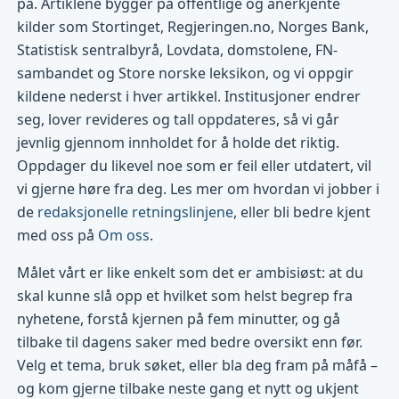
på. Artiklene bygger på offentlige og anerkjente
kilder som Stortinget, Regjeringen.no, Norges Bank,
Statistisk sentralbyrå, Lovdata, domstolene, FN-
sambandet og Store norske leksikon, og vi oppgir
kildene nederst i hver artikkel. Institusjoner endrer
seg, lover revideres og tall oppdateres, så vi går
jevnlig gjennom innholdet for å holde det riktig.
Oppdager du likevel noe som er feil eller utdatert, vil
vi gjerne høre fra deg. Les mer om hvordan vi jobber i
de
redaksjonelle retningslinjene
, eller bli bedre kjent
med oss på
Om oss
.
Målet vårt er like enkelt som det er ambisiøst: at du
skal kunne slå opp et hvilket som helst begrep fra
nyhetene, forstå kjernen på fem minutter, og gå
tilbake til dagens saker med bedre oversikt enn før.
Velg et tema, bruk søket, eller bla deg fram på måfå –
og kom gjerne tilbake neste gang et nytt og ukjent