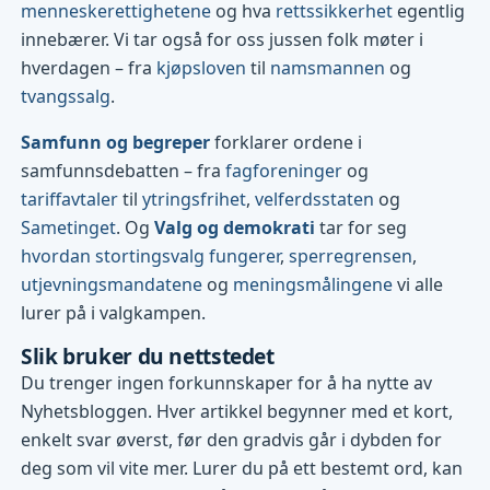
menneskerettighetene
og hva
rettssikkerhet
egentlig
innebærer. Vi tar også for oss jussen folk møter i
hverdagen – fra
kjøpsloven
til
namsmannen
og
tvangssalg
.
Samfunn og begreper
forklarer ordene i
samfunnsdebatten – fra
fagforeninger
og
tariffavtaler
til
ytringsfrihet
,
velferdsstaten
og
Sametinget
. Og
Valg og demokrati
tar for seg
hvordan stortingsvalg fungerer
,
sperregrensen
,
utjevningsmandatene
og
meningsmålingene
vi alle
lurer på i valgkampen.
Slik bruker du nettstedet
Du trenger ingen forkunnskaper for å ha nytte av
Nyhetsbloggen. Hver artikkel begynner med et kort,
enkelt svar øverst, før den gradvis går i dybden for
deg som vil vite mer. Lurer du på ett bestemt ord, kan