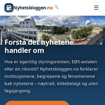
☰
Nyhetsbloggen
.no
🔍
Bak nyhetene – forklart enkelt
Forstå det nyhetene
handler om
Hva er egentlig styringsrenten, EØS-avtalen
eller en riksrett? Nyhetsbloggen.no forklarer
institusjonene, begrepene og fenomenene
bak nyhetene – nøytralt, kildebelagt og uten
fagsjargong.