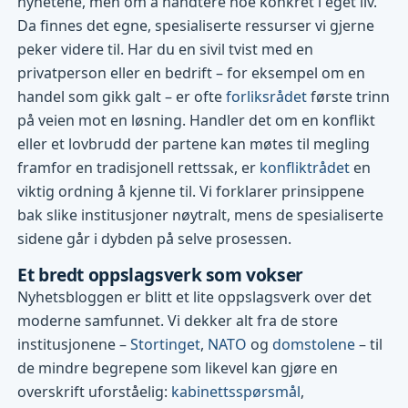
nyhetene, men om å håndtere noe konkret i eget liv.
Da finnes det egne, spesialiserte ressurser vi gjerne
peker videre til. Har du en sivil tvist med en
privatperson eller en bedrift – for eksempel om en
handel som gikk galt – er ofte
forliksrådet
første trinn
på veien mot en løsning. Handler det om en konflikt
eller et lovbrudd der partene kan møtes til megling
framfor en tradisjonell rettssak, er
konfliktrådet
en
viktig ordning å kjenne til. Vi forklarer prinsippene
bak slike institusjoner nøytralt, mens de spesialiserte
sidene går i dybden på selve prosessen.
Et bredt oppslagsverk som vokser
Nyhetsbloggen er blitt et lite oppslagsverk over det
moderne samfunnet. Vi dekker alt fra de store
institusjonene –
Stortinget
,
NATO
og
domstolene
– til
de mindre begrepene som likevel kan gjøre en
overskrift uforståelig:
kabinettsspørsmål
,