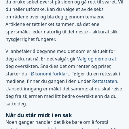
du bruke søket øverst på siden og gå rett til svaret. Vil
du heller utforske, kan du velge et av de seks
områdene over og bla deg gjennom temaene.
Artiklene er tett lenket sammen, så det ene
spørsmålet leder naturlig til det neste – akkurat slik
nysgjerrighet fungerer.
Vi anbefaler å begynne med det som er aktuelt for
deg akkurat nå. Er det valgår, gir
Valg og demokrati
deg oversikten. Snakkes det om renter og priser,
starter du i
Økonomi forklart
. Følger du en rettssak i
mediene, finner du gangen i den under
Rettsstaten
.
Uansett inngang er målet det samme: at du skal reise
deg fra skjermen med litt bedre oversikt enn da du
satte deg.
Når du står midt i en sak
Noen ganger handler det ikke bare om å forstå