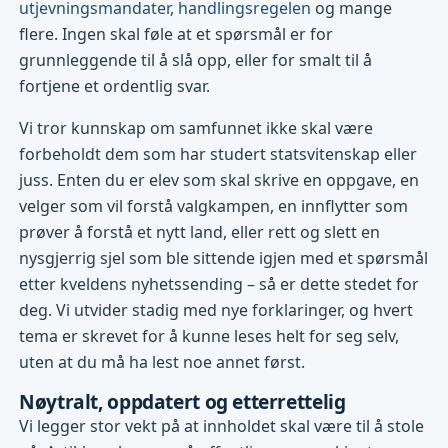
utjevningsmandater
,
handlingsregelen
og mange
flere. Ingen skal føle at et spørsmål er for
grunnleggende til å slå opp, eller for smalt til å
fortjene et ordentlig svar.
Vi tror kunnskap om samfunnet ikke skal være
forbeholdt dem som har studert statsvitenskap eller
juss. Enten du er elev som skal skrive en oppgave, en
velger som vil forstå valgkampen, en innflytter som
prøver å forstå et nytt land, eller rett og slett en
nysgjerrig sjel som ble sittende igjen med et spørsmål
etter kveldens nyhetssending – så er dette stedet for
deg. Vi utvider stadig med nye forklaringer, og hvert
tema er skrevet for å kunne leses helt for seg selv,
uten at du må ha lest noe annet først.
Nøytralt, oppdatert og etterrettelig
Vi legger stor vekt på at innholdet skal være til å stole