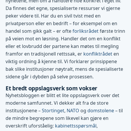
nyhetene, men om å håndtere noe konkret i eget liv.
Da finnes det egne, spesialiserte ressurser vi gjerne
peker videre til. Har du en sivil tvist med en
privatperson eller en bedrift – for eksempel om en
handel som gikk galt – er ofte
forliksrådet
første trinn
på veien mot en løsning. Handler det om en konflikt
eller et lovbrudd der partene kan møtes til megling
framfor en tradisjonell rettssak, er
konfliktrådet
en
viktig ordning å kjenne til. Vi forklarer prinsippene
bak slike institusjoner nøytralt, mens de spesialiserte
sidene går i dybden på selve prosessen.
Et bredt oppslagsverk som vokser
Nyhetsbloggen er blitt et lite oppslagsverk over det
moderne samfunnet. Vi dekker alt fra de store
institusjonene –
Stortinget
,
NATO
og
domstolene
– til
de mindre begrepene som likevel kan gjøre en
overskrift uforståelig:
kabinettsspørsmål
,