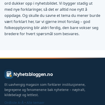
ord dukker opp i nyhetsbildet. Vi bygger stadig ut
med nye forklaringer, så det er alltid noe nytt å
oppdage. Og skulle du savne et tema du mener burde
vært forklart her, tar vi gjerne imot forslag – god
folkeopplysning blir aldri ferdig, den bare vokser seg
bredere for hvert spørsmål som besvares.
Nyhetsbloggen.no
Et uavhengig magasin som forklarer institusjonene,
begrepene og fenomenene bak nyhetene – nøytralt,
kildebelagt og lettlest.
Ordliste A–Å
·
Alle temaer