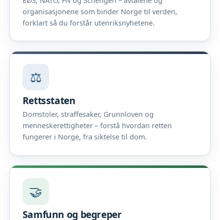
EØS, NATO, FN og Schengen – avtalene og
organisasjonene som binder Norge til verden,
forklart så du forstår utenriksnyhetene.
⚖️
Rettsstaten
Domstoler, straffesaker, Grunnloven og
menneskerettigheter – forstå hvordan retten
fungerer i Norge, fra siktelse til dom.
🤝
Samfunn og begreper