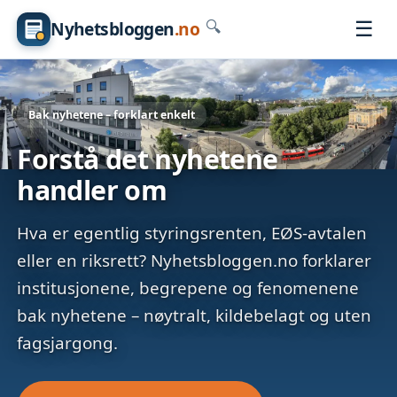
☰
Nyhetsbloggen
.no
🔍
Bak nyhetene – forklart enkelt
Forstå det nyhetene
handler om
Hva er egentlig styringsrenten, EØS-avtalen
eller en riksrett? Nyhetsbloggen.no forklarer
institusjonene, begrepene og fenomenene
bak nyhetene – nøytralt, kildebelagt og uten
fagsjargong.