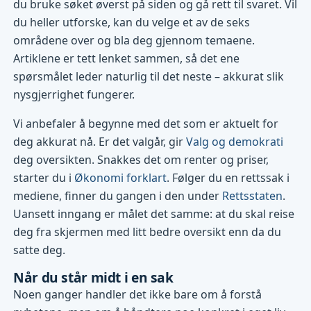
du bruke søket øverst på siden og gå rett til svaret. Vil
du heller utforske, kan du velge et av de seks
områdene over og bla deg gjennom temaene.
Artiklene er tett lenket sammen, så det ene
spørsmålet leder naturlig til det neste – akkurat slik
nysgjerrighet fungerer.
Vi anbefaler å begynne med det som er aktuelt for
deg akkurat nå. Er det valgår, gir
Valg og demokrati
deg oversikten. Snakkes det om renter og priser,
starter du i
Økonomi forklart
. Følger du en rettssak i
mediene, finner du gangen i den under
Rettsstaten
.
Uansett inngang er målet det samme: at du skal reise
deg fra skjermen med litt bedre oversikt enn da du
satte deg.
Når du står midt i en sak
Noen ganger handler det ikke bare om å forstå