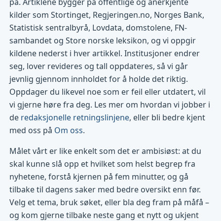
på. Artiklene bygger på offentlige og anerkjente
kilder som Stortinget, Regjeringen.no, Norges Bank,
Statistisk sentralbyrå, Lovdata, domstolene, FN-
sambandet og Store norske leksikon, og vi oppgir
kildene nederst i hver artikkel. Institusjoner endrer
seg, lover revideres og tall oppdateres, så vi går
jevnlig gjennom innholdet for å holde det riktig.
Oppdager du likevel noe som er feil eller utdatert, vil
vi gjerne høre fra deg. Les mer om hvordan vi jobber i
de
redaksjonelle retningslinjene
, eller bli bedre kjent
med oss på
Om oss
.
Målet vårt er like enkelt som det er ambisiøst: at du
skal kunne slå opp et hvilket som helst begrep fra
nyhetene, forstå kjernen på fem minutter, og gå
tilbake til dagens saker med bedre oversikt enn før.
Velg et tema, bruk søket, eller bla deg fram på måfå –
og kom gjerne tilbake neste gang et nytt og ukjent