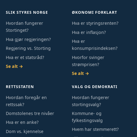
SLIK STYRES NORGE
ØKONOMI FORKLART
Hvordan fungerer
Hva er styringsrenten?
Stortinget?
Hva er inflasjon?
Hva gjør regjeringen?
Hva er
Regjering vs. Storting
konsumprisindeksen?
Hva er et statsråd?
Hvorfor svinger
strømprisen?
Se alt →
Se alt →
RETTSSTATEN
VALG OG DEMOKRATI
Hvordan foregår en
Hvordan fungerer
rettssak?
stortingsvalg?
Domstolenes tre nivåer
Kommune- og
fylkestingsvalg
Hva er en anke?
Hvem har stemmerett?
Dom vs. kjennelse