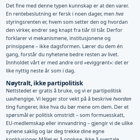
Det fine med denne typen kunnskap er at den varer.
En rentebeslutning er fersk i noen dager, men
hva
styringsrenten er, hvem som setter den og hvordan
den virker, endrer seg knapt fra tiår til tiår. Derfor
forklarer vi mekanismene, institusjonene og
prinsippene – ikke dagsformen. Lærer du dem én
gang, forstår du nyhetene bedre resten av livet.
Innholdet vårt er med andre ord «eviggrønt»: det er
like nyttig neste år som i dag.
Nøytralt, ikke partipolitisk
Nettstedet er gratis å bruke, og vi er partipolitisk
uavhengige. Vi legger stor vekt på å beskrive
hvordan
ting fungerer, ikke hva du bør mene om dem. Der et
spørsmål er politisk omstridt – som formuesskatt,
EU-medlemskap eller innvandring – gjengir vi de ulike
synene saklig og lar deg trekke dine egne
konklusjoner. Målet er å opplyse, ikke å overtale.