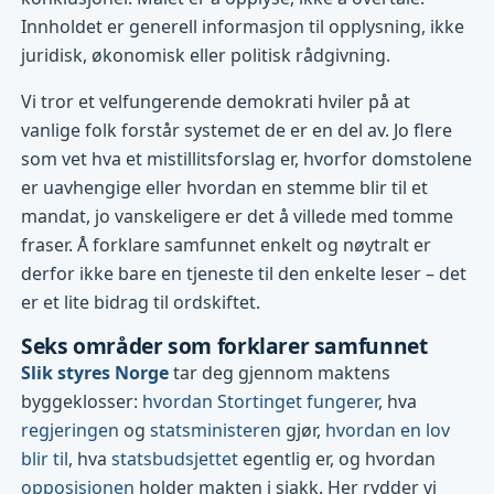
Innholdet er generell informasjon til opplysning, ikke
juridisk, økonomisk eller politisk rådgivning.
Vi tror et velfungerende demokrati hviler på at
vanlige folk forstår systemet de er en del av. Jo flere
som vet hva et mistillitsforslag er, hvorfor domstolene
er uavhengige eller hvordan en stemme blir til et
mandat, jo vanskeligere er det å villede med tomme
fraser. Å forklare samfunnet enkelt og nøytralt er
derfor ikke bare en tjeneste til den enkelte leser – det
er et lite bidrag til ordskiftet.
Seks områder som forklarer samfunnet
Slik styres Norge
tar deg gjennom maktens
byggeklosser:
hvordan Stortinget fungerer
, hva
regjeringen
og
statsministeren
gjør,
hvordan en lov
blir til
, hva
statsbudsjettet
egentlig er, og hvordan
opposisjonen
holder makten i sjakk. Her rydder vi