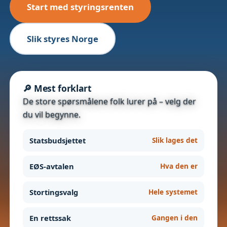
Start med styringsrenten
Slik styres Norge
🔎 Mest forklart
De store spørsmålene folk lurer på – velg der
du vil begynne.
Statsbudsjettet
Slik lages det
EØS-avtalen
Hva den er
Stortingsvalg
Hele systemet
En rettssak
Gangen i den