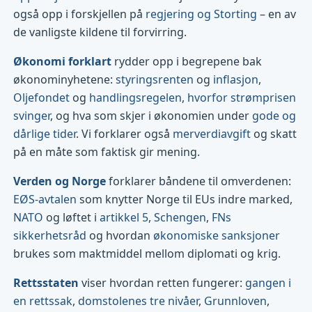
også opp i forskjellen på
regjering og Storting
– en av
de vanligste kildene til forvirring.
Økonomi forklart
rydder opp i begrepene bak
økonominyhetene:
styringsrenten
og
inflasjon
,
Oljefondet
og
handlingsregelen
,
hvorfor strømprisen
svinger
, og hva som skjer i økonomien under
gode og
dårlige tider
. Vi forklarer også
merverdiavgift
og skatt
på en måte som faktisk gir mening.
Verden og Norge
forklarer båndene til omverdenen:
EØS-avtalen
som knytter Norge til EUs indre marked,
NATO
og løftet i
artikkel 5
,
Schengen
,
FNs
sikkerhetsråd
og hvordan
økonomiske sanksjoner
brukes som maktmiddel mellom diplomati og krig.
Rettsstaten
viser hvordan retten fungerer:
gangen i
en rettssak
,
domstolenes tre nivåer
,
Grunnloven
,