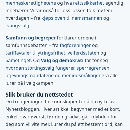
menneskerettighetene
og hva
rettssikkerhet
egentlig
innebærer. Vi tar også for oss jussen folk møter i
hverdagen – fra
kjøpsloven
til
namsmannen
og
tvangssalg
.
Samfunn og begreper
forklarer ordene i
samfunnsdebatten – fra
fagforeninger
og
tariffavtaler
til
ytringsfrihet
,
velferdsstaten
og
Sametinget
. Og
Valg og demokrati
tar for seg
hvordan stortingsvalg fungerer
,
sperregrensen
,
utjevningsmandatene
og
meningsmålingene
vi alle
lurer på i valgkampen.
Slik bruker du nettstedet
Du trenger ingen forkunnskaper for å ha nytte av
Nyhetsbloggen. Hver artikkel begynner med et kort,
enkelt svar øverst, før den gradvis går i dybden for
deg som vil vite mer. Lurer du på ett bestemt ord, kan