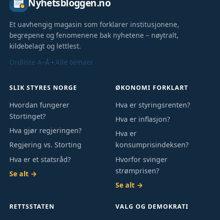
Nyhetsbloggen.no
Et uavhengig magasin som forklarer institusjonene,
begrepene og fenomenene bak nyhetene – nøytralt,
kildebelagt og lettlest.
Ordliste A–Å
·
Alle temaer
SLIK STYRES NORGE
ØKONOMI FORKLART
Hvordan fungerer
Hva er styringsrenten?
Stortinget?
Hva er inflasjon?
Hva gjør regjeringen?
Hva er
Regjering vs. Storting
konsumprisindeksen?
Hva er et statsråd?
Hvorfor svinger
strømprisen?
Se alt →
Se alt →
RETTSSTATEN
VALG OG DEMOKRATI