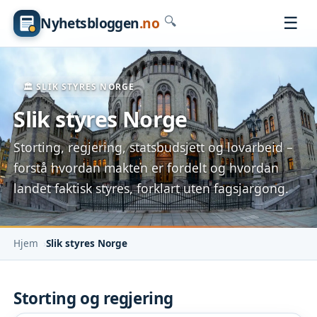
☰
Nyhetsbloggen
.no
🔍
🏛️ SLIK STYRES NORGE
Slik styres Norge
Storting, regjering, statsbudsjett og lovarbeid –
forstå hvordan makten er fordelt og hvordan
landet faktisk styres, forklart uten fagsjargong.
Hjem
Slik styres Norge
Storting og regjering