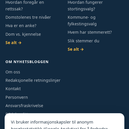
Hvordan foregår en
Hvordan fungerer
rettssak?
stortingsvalg?
Domstolenes tre nivåer
Kommune- og
fylkestingsvalg
Hva er en anke?
Hvem har stemmerett?
Dom vs. kjennelse
Slik stemmer du
Se alt →
Se alt →
OM NYHETSBLOGGEN
Om oss
Redaksjonelle retningslinjer
Kontakt
Personvern
Ansvarsfraskrivelse
Bildekreditt
Vi bruker informasjonskapsler til anonym
besøksstatistikk (Google Analytics) for å forbedre