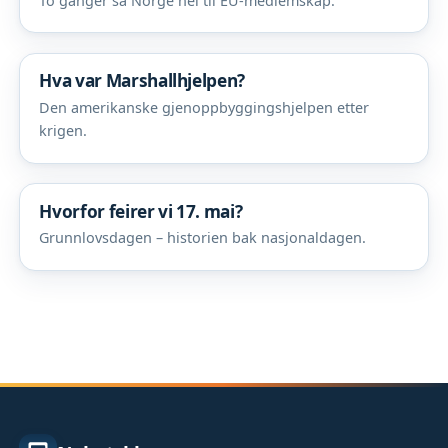
To ganger sa Norge nei til EU-medlemskap.
Hva var Marshallhjelpen?
Den amerikanske gjenoppbyggingshjelpen etter
krigen.
Hvorfor feirer vi 17. mai?
Grunnlovsdagen – historien bak nasjonaldagen.