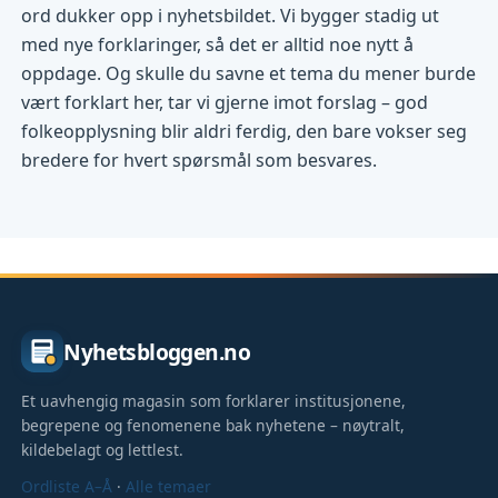
ord dukker opp i nyhetsbildet. Vi bygger stadig ut
med nye forklaringer, så det er alltid noe nytt å
oppdage. Og skulle du savne et tema du mener burde
vært forklart her, tar vi gjerne imot forslag – god
folkeopplysning blir aldri ferdig, den bare vokser seg
bredere for hvert spørsmål som besvares.
Nyhetsbloggen.no
Et uavhengig magasin som forklarer institusjonene,
begrepene og fenomenene bak nyhetene – nøytralt,
kildebelagt og lettlest.
Ordliste A–Å
·
Alle temaer