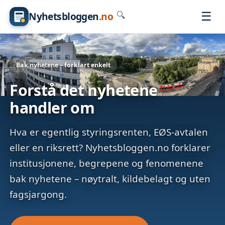
☰
Nyhetsbloggen
.no
🔍
Bak nyhetene – forklart enkelt
Forstå det nyhetene
handler om
Hva er egentlig styringsrenten, EØS-avtalen
eller en riksrett? Nyhetsbloggen.no forklarer
institusjonene, begrepene og fenomenene
bak nyhetene – nøytralt, kildebelagt og uten
fagsjargong.