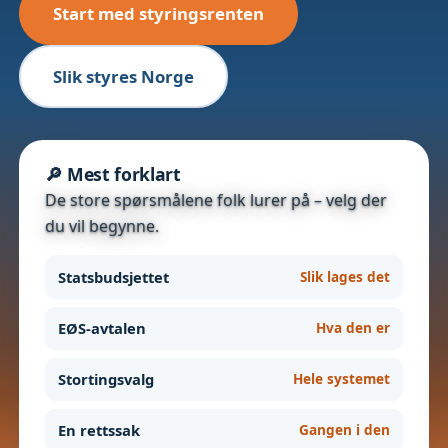
Start med styringsrenten
Slik styres Norge
🔎 Mest forklart
De store spørsmålene folk lurer på – velg der
du vil begynne.
Statsbudsjettet
Slik lages det
EØS-avtalen
Hva den er
Stortingsvalg
Hele systemet
En rettssak
Gangen i den