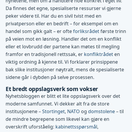
nyhetene, men om å håndtere noe konkret i eget liv.
Da finnes det egne, spesialiserte ressurser vi gjerne
peker videre til. Har du en sivil tvist med en
privatperson eller en bedrift – for eksempel om en
handel som gikk galt – er ofte
forliksrådet
første trinn
på veien mot en løsning. Handler det om en konflikt
eller et lovbrudd der partene kan møtes til megling
framfor en tradisjonell rettssak, er
konfliktrådet
en
viktig ordning å kjenne til. Vi forklarer prinsippene
bak slike institusjoner nøytralt, mens de spesialiserte
sidene går i dybden på selve prosessen.
Et bredt oppslagsverk som vokser
Nyhetsbloggen er blitt et lite oppslagsverk over det
moderne samfunnet. Vi dekker alt fra de store
institusjonene –
Stortinget
,
NATO
og
domstolene
– til
de mindre begrepene som likevel kan gjøre en
overskrift uforståelig:
kabinettsspørsmål
,