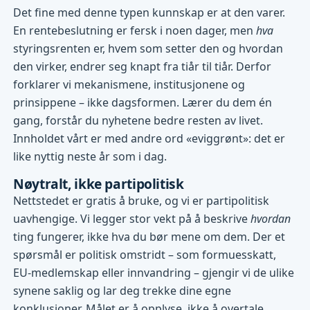
Det fine med denne typen kunnskap er at den varer.
En rentebeslutning er fersk i noen dager, men
hva
styringsrenten er, hvem som setter den og hvordan
den virker, endrer seg knapt fra tiår til tiår. Derfor
forklarer vi mekanismene, institusjonene og
prinsippene – ikke dagsformen. Lærer du dem én
gang, forstår du nyhetene bedre resten av livet.
Innholdet vårt er med andre ord «eviggrønt»: det er
like nyttig neste år som i dag.
Nøytralt, ikke partipolitisk
Nettstedet er gratis å bruke, og vi er partipolitisk
uavhengige. Vi legger stor vekt på å beskrive
hvordan
ting fungerer, ikke hva du bør mene om dem. Der et
spørsmål er politisk omstridt – som formuesskatt,
EU-medlemskap eller innvandring – gjengir vi de ulike
synene saklig og lar deg trekke dine egne
konklusjoner. Målet er å opplyse, ikke å overtale.