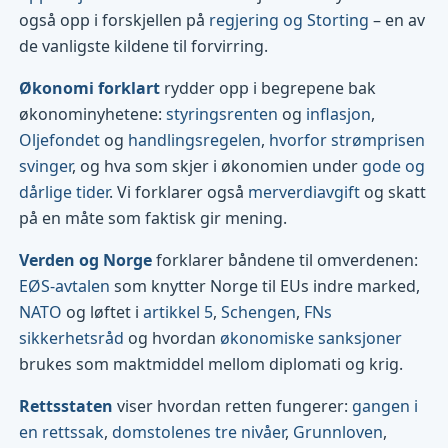
også opp i forskjellen på
regjering og Storting
– en av
de vanligste kildene til forvirring.
Økonomi forklart
rydder opp i begrepene bak
økonominyhetene:
styringsrenten
og
inflasjon
,
Oljefondet
og
handlingsregelen
,
hvorfor strømprisen
svinger
, og hva som skjer i økonomien under
gode og
dårlige tider
. Vi forklarer også
merverdiavgift
og skatt
på en måte som faktisk gir mening.
Verden og Norge
forklarer båndene til omverdenen:
EØS-avtalen
som knytter Norge til EUs indre marked,
NATO
og løftet i
artikkel 5
,
Schengen
,
FNs
sikkerhetsråd
og hvordan
økonomiske sanksjoner
brukes som maktmiddel mellom diplomati og krig.
Rettsstaten
viser hvordan retten fungerer:
gangen i
en rettssak
,
domstolenes tre nivåer
,
Grunnloven
,