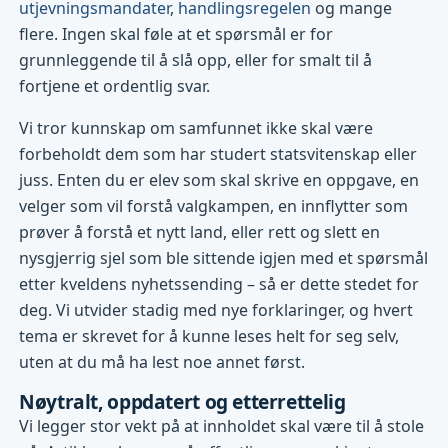
utjevningsmandater
,
handlingsregelen
og mange
flere. Ingen skal føle at et spørsmål er for
grunnleggende til å slå opp, eller for smalt til å
fortjene et ordentlig svar.
Vi tror kunnskap om samfunnet ikke skal være
forbeholdt dem som har studert statsvitenskap eller
juss. Enten du er elev som skal skrive en oppgave, en
velger som vil forstå valgkampen, en innflytter som
prøver å forstå et nytt land, eller rett og slett en
nysgjerrig sjel som ble sittende igjen med et spørsmål
etter kveldens nyhetssending – så er dette stedet for
deg. Vi utvider stadig med nye forklaringer, og hvert
tema er skrevet for å kunne leses helt for seg selv,
uten at du må ha lest noe annet først.
Nøytralt, oppdatert og etterrettelig
Vi legger stor vekt på at innholdet skal være til å stole