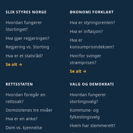
SLIK STYRES NORGE
ØKONOMI FORKLART
Hvordan fungerer
Hva er styringsrenten?
Stortinget?
Hva er inflasjon?
Hva gjør regjeringen?
Hva er
Regjering vs. Storting
konsumprisindeksen?
Hva er et statsråd?
Hvorfor svinger
strømprisen?
Se alt →
Se alt →
RETTSSTATEN
VALG OG DEMOKRATI
Hvordan foregår en
Hvordan fungerer
rettssak?
stortingsvalg?
Domstolenes tre nivåer
Kommune- og
fylkestingsvalg
Hva er en anke?
Hvem har stemmerett?
Dom vs. kjennelse