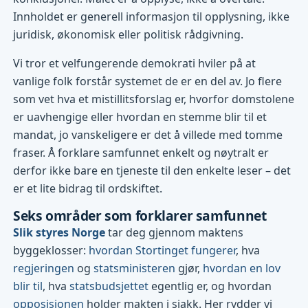
Innholdet er generell informasjon til opplysning, ikke
juridisk, økonomisk eller politisk rådgivning.
Vi tror et velfungerende demokrati hviler på at
vanlige folk forstår systemet de er en del av. Jo flere
som vet hva et mistillitsforslag er, hvorfor domstolene
er uavhengige eller hvordan en stemme blir til et
mandat, jo vanskeligere er det å villede med tomme
fraser. Å forklare samfunnet enkelt og nøytralt er
derfor ikke bare en tjeneste til den enkelte leser – det
er et lite bidrag til ordskiftet.
Seks områder som forklarer samfunnet
Slik styres Norge
tar deg gjennom maktens
byggeklosser:
hvordan Stortinget fungerer
, hva
regjeringen
og
statsministeren
gjør,
hvordan en lov
blir til
, hva
statsbudsjettet
egentlig er, og hvordan
opposisjonen
holder makten i sjakk. Her rydder vi