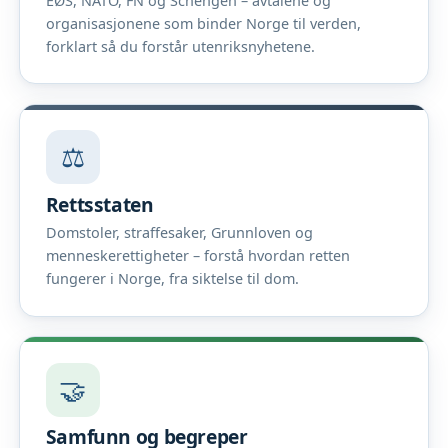
EØS, NATO, FN og Schengen – avtalene og
organisasjonene som binder Norge til verden,
forklart så du forstår utenriksnyhetene.
⚖️
Rettsstaten
Domstoler, straffesaker, Grunnloven og
menneskerettigheter – forstå hvordan retten
fungerer i Norge, fra siktelse til dom.
🤝
Samfunn og begreper