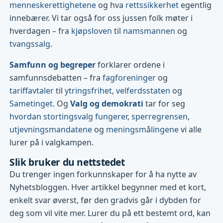
menneskerettighetene
og hva
rettssikkerhet
egentlig
innebærer. Vi tar også for oss jussen folk møter i
hverdagen – fra
kjøpsloven
til
namsmannen
og
tvangssalg
.
Samfunn og begreper
forklarer ordene i
samfunnsdebatten – fra
fagforeninger
og
tariffavtaler
til
ytringsfrihet
,
velferdsstaten
og
Sametinget
. Og
Valg og demokrati
tar for seg
hvordan stortingsvalg fungerer
,
sperregrensen
,
utjevningsmandatene
og
meningsmålingene
vi alle
lurer på i valgkampen.
Slik bruker du nettstedet
Du trenger ingen forkunnskaper for å ha nytte av
Nyhetsbloggen. Hver artikkel begynner med et kort,
enkelt svar øverst, før den gradvis går i dybden for
deg som vil vite mer. Lurer du på ett bestemt ord, kan