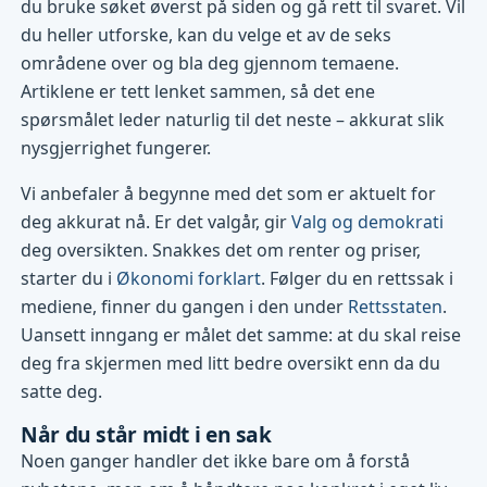
du bruke søket øverst på siden og gå rett til svaret. Vil
du heller utforske, kan du velge et av de seks
områdene over og bla deg gjennom temaene.
Artiklene er tett lenket sammen, så det ene
spørsmålet leder naturlig til det neste – akkurat slik
nysgjerrighet fungerer.
Vi anbefaler å begynne med det som er aktuelt for
deg akkurat nå. Er det valgår, gir
Valg og demokrati
deg oversikten. Snakkes det om renter og priser,
starter du i
Økonomi forklart
. Følger du en rettssak i
mediene, finner du gangen i den under
Rettsstaten
.
Uansett inngang er målet det samme: at du skal reise
deg fra skjermen med litt bedre oversikt enn da du
satte deg.
Når du står midt i en sak
Noen ganger handler det ikke bare om å forstå