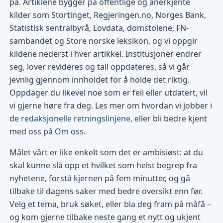
på. Artiklene bygger på offentlige og anerkjente
kilder som Stortinget, Regjeringen.no, Norges Bank,
Statistisk sentralbyrå, Lovdata, domstolene, FN-
sambandet og Store norske leksikon, og vi oppgir
kildene nederst i hver artikkel. Institusjoner endrer
seg, lover revideres og tall oppdateres, så vi går
jevnlig gjennom innholdet for å holde det riktig.
Oppdager du likevel noe som er feil eller utdatert, vil
vi gjerne høre fra deg. Les mer om hvordan vi jobber i
de
redaksjonelle retningslinjene
, eller bli bedre kjent
med oss på
Om oss
.
Målet vårt er like enkelt som det er ambisiøst: at du
skal kunne slå opp et hvilket som helst begrep fra
nyhetene, forstå kjernen på fem minutter, og gå
tilbake til dagens saker med bedre oversikt enn før.
Velg et tema, bruk søket, eller bla deg fram på måfå –
og kom gjerne tilbake neste gang et nytt og ukjent