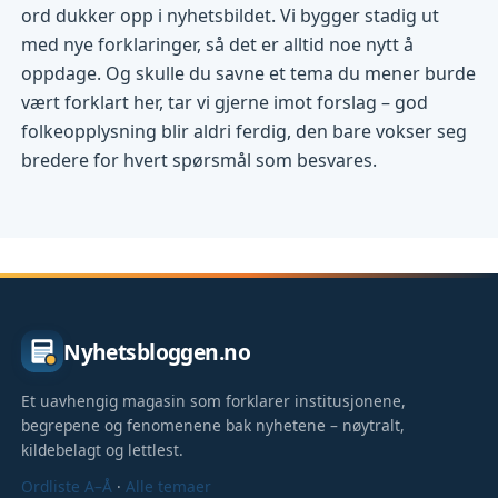
ord dukker opp i nyhetsbildet. Vi bygger stadig ut
med nye forklaringer, så det er alltid noe nytt å
oppdage. Og skulle du savne et tema du mener burde
vært forklart her, tar vi gjerne imot forslag – god
folkeopplysning blir aldri ferdig, den bare vokser seg
bredere for hvert spørsmål som besvares.
Nyhetsbloggen.no
Et uavhengig magasin som forklarer institusjonene,
begrepene og fenomenene bak nyhetene – nøytralt,
kildebelagt og lettlest.
Ordliste A–Å
·
Alle temaer