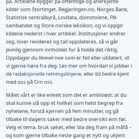
på. Artiklene bygger på offentlige og anerkjente
kilder som Stortinget, Regjeringen.no, Norges Bank,
Statistisk sentralbyrå, Lovdata, domstolene, FN-
sambandet og Store norske leksikon, og vi oppgir
kildene nederst i hver artikkel. Institusjoner endrer
seg, lover revideres og tall oppdateres, så vi går
jevnlig gjennom innholdet for å holde det riktig.
Oppdager du likevel noe som er feil eller utdatert, vil
vi gjerne høre fra deg. Les mer om hvordan vi jobber i
de
redaksjonelle retningslinjene
, eller bli bedre kjent
med oss på
Om oss
.
Målet vårt er like enkelt som det er ambisiøst: at du
skal kunne slå opp et hvilket som helst begrep fra
nyhetene, forstå kjernen på fem minutter, og gå
tilbake til dagens saker med bedre oversikt enn før.
Velg et tema, bruk søket, eller bla deg fram på måfå –
og kom gjerne tilbake neste gang et nytt og ukjent