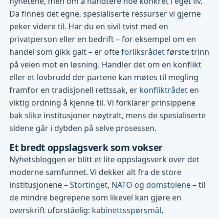
nyhetene, men om å håndtere noe konkret i eget liv.
Da finnes det egne, spesialiserte ressurser vi gjerne
peker videre til. Har du en sivil tvist med en
privatperson eller en bedrift – for eksempel om en
handel som gikk galt – er ofte
forliksrådet
første trinn
på veien mot en løsning. Handler det om en konflikt
eller et lovbrudd der partene kan møtes til megling
framfor en tradisjonell rettssak, er
konfliktrådet
en
viktig ordning å kjenne til. Vi forklarer prinsippene
bak slike institusjoner nøytralt, mens de spesialiserte
sidene går i dybden på selve prosessen.
Et bredt oppslagsverk som vokser
Nyhetsbloggen er blitt et lite oppslagsverk over det
moderne samfunnet. Vi dekker alt fra de store
institusjonene –
Stortinget
,
NATO
og
domstolene
– til
de mindre begrepene som likevel kan gjøre en
overskrift uforståelig:
kabinettsspørsmål
,