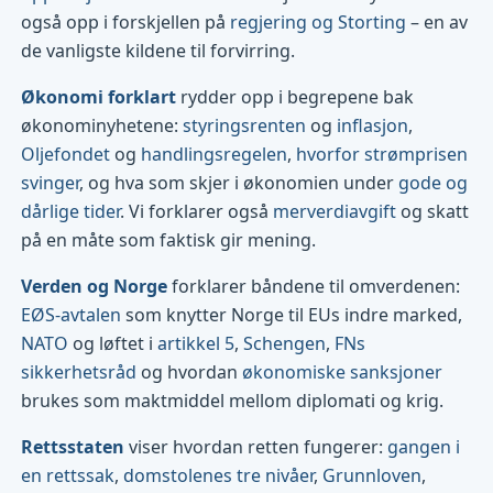
også opp i forskjellen på
regjering og Storting
– en av
de vanligste kildene til forvirring.
Økonomi forklart
rydder opp i begrepene bak
økonominyhetene:
styringsrenten
og
inflasjon
,
Oljefondet
og
handlingsregelen
,
hvorfor strømprisen
svinger
, og hva som skjer i økonomien under
gode og
dårlige tider
. Vi forklarer også
merverdiavgift
og skatt
på en måte som faktisk gir mening.
Verden og Norge
forklarer båndene til omverdenen:
EØS-avtalen
som knytter Norge til EUs indre marked,
NATO
og løftet i
artikkel 5
,
Schengen
,
FNs
sikkerhetsråd
og hvordan
økonomiske sanksjoner
brukes som maktmiddel mellom diplomati og krig.
Rettsstaten
viser hvordan retten fungerer:
gangen i
en rettssak
,
domstolenes tre nivåer
,
Grunnloven
,