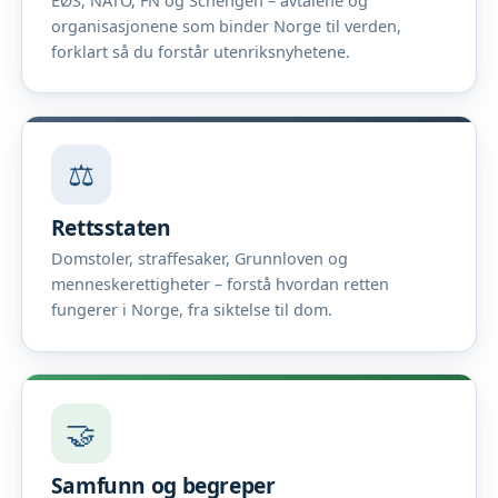
EØS, NATO, FN og Schengen – avtalene og
organisasjonene som binder Norge til verden,
forklart så du forstår utenriksnyhetene.
⚖️
Rettsstaten
Domstoler, straffesaker, Grunnloven og
menneskerettigheter – forstå hvordan retten
fungerer i Norge, fra siktelse til dom.
🤝
Samfunn og begreper