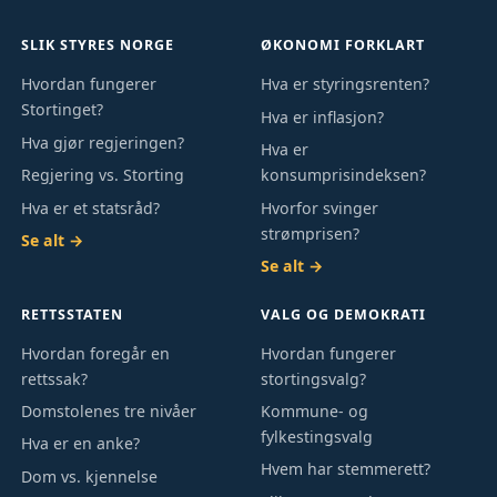
SLIK STYRES NORGE
ØKONOMI FORKLART
Hvordan fungerer
Hva er styringsrenten?
Stortinget?
Hva er inflasjon?
Hva gjør regjeringen?
Hva er
Regjering vs. Storting
konsumprisindeksen?
Hva er et statsråd?
Hvorfor svinger
strømprisen?
Se alt →
Se alt →
RETTSSTATEN
VALG OG DEMOKRATI
Hvordan foregår en
Hvordan fungerer
rettssak?
stortingsvalg?
Domstolenes tre nivåer
Kommune- og
fylkestingsvalg
Hva er en anke?
Hvem har stemmerett?
Dom vs. kjennelse