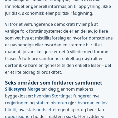
Innholdet er generell informasjon til opplysning, ikke
juridisk, økonomisk eller politisk rådgivning.
Vi tror et velfungerende demokrati hviler på at
vanlige folk forstår systemet de er en del av. Jo flere
som vet hva et mistillitsforslag er, hvorfor domstolene
er uavhengige eller hvordan en stemme blir til et
mandat, jo vanskeligere er det å villede med tomme
fraser. Å forklare samfunnet enkelt og nøytralt er
derfor ikke bare en tjeneste til den enkelte leser – det
er et lite bidrag til ordskiftet.
Seks områder som forklarer samfunnet
Slik styres Norge
tar deg gjennom maktens
byggeklosser:
hvordan Stortinget fungerer
, hva
regjeringen
og
statsministeren
gjør,
hvordan en lov
blir til
, hva
statsbudsjettet
egentlig er, og hvordan
opposisjonen
holder makten i sjakk. Her rydder vi