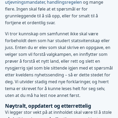
utjevningsmandater
,
handlingsregelen
og mange
flere. Ingen skal føle at et spørsmål er for
grunnleggende til å slå opp, eller for smalt til å
fortjene et ordentlig svar.
Vi tror kunnskap om samfunnet ikke skal være
forbeholdt dem som har studert statsvitenskap eller
juss. Enten du er elev som skal skrive en oppgave, en
velger som vil forstå valgkampen, en innflytter som
prøver å forstå et nytt land, eller rett og slett en
nysgjerrig sjel som ble sittende igjen med et spørsmål
etter kveldens nyhetssending – så er dette stedet for
deg. Vi utvider stadig med nye forklaringer, og hvert
tema er skrevet for å kunne leses helt for seg selv,
uten at du må ha lest noe annet først.
Nøytralt, oppdatert og etterrettelig
Vi legger stor vekt på at innholdet skal være til å stole