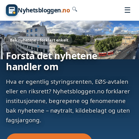
☰
Nyhetsbloggen
.no
🔍
Bak nyhetene – forklart enkelt
Forstå det nyhetene
handler om
Hva er egentlig styringsrenten, EØS-avtalen
eller en riksrett? Nyhetsbloggen.no forklarer
institusjonene, begrepene og fenomenene
bak nyhetene – nøytralt, kildebelagt og uten
fagsjargong.