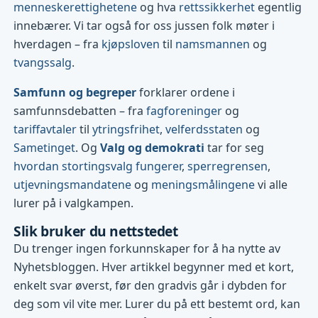
menneskerettighetene
og hva
rettssikkerhet
egentlig
innebærer. Vi tar også for oss jussen folk møter i
hverdagen – fra
kjøpsloven
til
namsmannen
og
tvangssalg
.
Samfunn og begreper
forklarer ordene i
samfunnsdebatten – fra
fagforeninger
og
tariffavtaler
til
ytringsfrihet
,
velferdsstaten
og
Sametinget
. Og
Valg og demokrati
tar for seg
hvordan stortingsvalg fungerer
,
sperregrensen
,
utjevningsmandatene
og
meningsmålingene
vi alle
lurer på i valgkampen.
Slik bruker du nettstedet
Du trenger ingen forkunnskaper for å ha nytte av
Nyhetsbloggen. Hver artikkel begynner med et kort,
enkelt svar øverst, før den gradvis går i dybden for
deg som vil vite mer. Lurer du på ett bestemt ord, kan