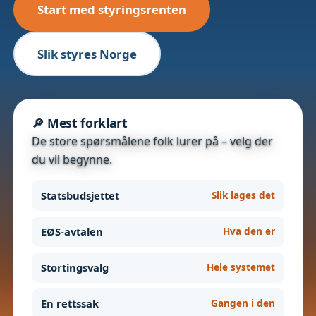
Start med styringsrenten
Slik styres Norge
🔎 Mest forklart
De store spørsmålene folk lurer på – velg der
du vil begynne.
Statsbudsjettet
Slik lages det
EØS-avtalen
Hva den er
Stortingsvalg
Hele systemet
En rettssak
Gangen i den