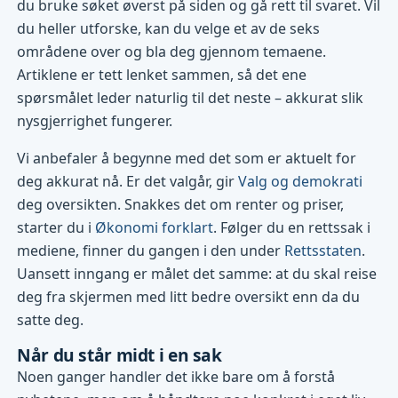
du bruke søket øverst på siden og gå rett til svaret. Vil
du heller utforske, kan du velge et av de seks
områdene over og bla deg gjennom temaene.
Artiklene er tett lenket sammen, så det ene
spørsmålet leder naturlig til det neste – akkurat slik
nysgjerrighet fungerer.
Vi anbefaler å begynne med det som er aktuelt for
deg akkurat nå. Er det valgår, gir
Valg og demokrati
deg oversikten. Snakkes det om renter og priser,
starter du i
Økonomi forklart
. Følger du en rettssak i
mediene, finner du gangen i den under
Rettsstaten
.
Uansett inngang er målet det samme: at du skal reise
deg fra skjermen med litt bedre oversikt enn da du
satte deg.
Når du står midt i en sak
Noen ganger handler det ikke bare om å forstå