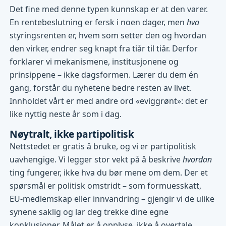
Det fine med denne typen kunnskap er at den varer.
En rentebeslutning er fersk i noen dager, men
hva
styringsrenten er, hvem som setter den og hvordan
den virker, endrer seg knapt fra tiår til tiår. Derfor
forklarer vi mekanismene, institusjonene og
prinsippene – ikke dagsformen. Lærer du dem én
gang, forstår du nyhetene bedre resten av livet.
Innholdet vårt er med andre ord «eviggrønt»: det er
like nyttig neste år som i dag.
Nøytralt, ikke partipolitisk
Nettstedet er gratis å bruke, og vi er partipolitisk
uavhengige. Vi legger stor vekt på å beskrive
hvordan
ting fungerer, ikke hva du bør mene om dem. Der et
spørsmål er politisk omstridt – som formuesskatt,
EU-medlemskap eller innvandring – gjengir vi de ulike
synene saklig og lar deg trekke dine egne
konklusjoner. Målet er å opplyse, ikke å overtale.