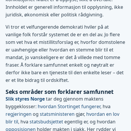
Innholdet er generell informasjon til opplysning, ikke
juridisk, økonomisk eller politisk rådgivning.
Vi tror et velfungerende demokrati hviler på at
vanlige folk forstår systemet de er en del av. Jo flere
som vet hva et mistillitsforslag er, hvorfor domstolene
er uavhengige eller hvordan en stemme blir til et
mandat, jo vanskeligere er det å villede med tomme
fraser. Å forklare samfunnet enkelt og nøytralt er
derfor ikke bare en tjeneste til den enkelte leser – det
er et lite bidrag til ordskiftet.
Seks områder som forklarer samfunnet
Slik styres Norge
tar deg gjennom maktens
byggeklosser:
hvordan Stortinget fungerer
, hva
regjeringen
og
statsministeren
gjør,
hvordan en lov
blir til
, hva
statsbudsjettet
egentlig er, og hvordan
opposisjonen
holder makten i sjakk. Her rydder vi