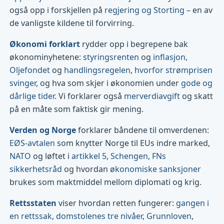
også opp i forskjellen på
regjering og Storting
– en av
de vanligste kildene til forvirring.
Økonomi forklart
rydder opp i begrepene bak
økonominyhetene:
styringsrenten
og
inflasjon
,
Oljefondet
og
handlingsregelen
,
hvorfor strømprisen
svinger
, og hva som skjer i økonomien under
gode og
dårlige tider
. Vi forklarer også
merverdiavgift
og skatt
på en måte som faktisk gir mening.
Verden og Norge
forklarer båndene til omverdenen:
EØS-avtalen
som knytter Norge til EUs indre marked,
NATO
og løftet i
artikkel 5
,
Schengen
,
FNs
sikkerhetsråd
og hvordan
økonomiske sanksjoner
brukes som maktmiddel mellom diplomati og krig.
Rettsstaten
viser hvordan retten fungerer:
gangen i
en rettssak
,
domstolenes tre nivåer
,
Grunnloven
,