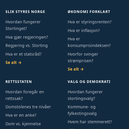
SLIK STYRES NORGE
ØKONOMI FORKLART
Hvordan fungerer
Hva er styringsrenten?
Stortinget?
Hva er inflasjon?
Hva gjør regjeringen?
Hva er
Regjering vs. Storting
konsumprisindeksen?
Hva er et statsråd?
Hvorfor svinger
strømprisen?
Se alt →
Se alt →
RETTSSTATEN
VALG OG DEMOKRATI
Hvordan foregår en
Hvordan fungerer
rettssak?
stortingsvalg?
Domstolenes tre nivåer
Kommune- og
fylkestingsvalg
Hva er en anke?
Hvem har stemmerett?
Dom vs. kjennelse