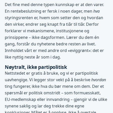
Det fine med denne typen kunnskap er at den varer.
En rentebeslutning er fersk i noen dager, men
hva
styringsrenten er, hvem som setter den og hvordan
den virker, endrer seg knapt fra tiår til tiår. Derfor
forklarer vi mekanismene, institusjonene og
prinsippene – ikke dagsformen. Lærer du dem én
gang, forstår du nyhetene bedre resten av livet.
Innholdet vårt er med andre ord «eviggrønt»: det er
like nyttig neste år som i dag.
Nøytralt, ikke partipolitisk
Nettstedet er gratis å bruke, og vi er partipolitisk
uavhengige. Vi legger stor vekt på å beskrive
hvordan
ting fungerer, ikke hva du bør mene om dem. Der et
spørsmål er politisk omstridt – som formuesskatt,
EU-medlemskap eller innvandring – gjengir vi de ulike
synene saklig og lar deg trekke dine egne
konklusjoner. Målet er å opplyse, ikke å overtale.