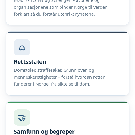
EØS, NATO, FN og Schengen – avtalene og
organisasjonene som binder Norge til verden,
forklart så du forstår utenriksnyhetene.
⚖️
Rettsstaten
Domstoler, straffesaker, Grunnloven og
menneskerettigheter – forstå hvordan retten
fungerer i Norge, fra siktelse til dom.
🤝
Samfunn og begreper