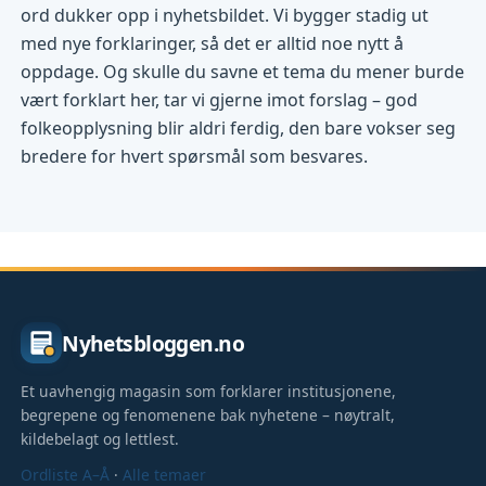
ord dukker opp i nyhetsbildet. Vi bygger stadig ut
med nye forklaringer, så det er alltid noe nytt å
oppdage. Og skulle du savne et tema du mener burde
vært forklart her, tar vi gjerne imot forslag – god
folkeopplysning blir aldri ferdig, den bare vokser seg
bredere for hvert spørsmål som besvares.
Nyhetsbloggen.no
Et uavhengig magasin som forklarer institusjonene,
begrepene og fenomenene bak nyhetene – nøytralt,
kildebelagt og lettlest.
Ordliste A–Å
·
Alle temaer