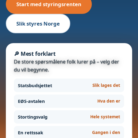
Start med styringsrenten
Slik styres Norge
🔎 Mest forklart
De store spørsmålene folk lurer på – velg der
du vil begynne.
Statsbudsjettet
Slik lages det
EØS-avtalen
Hva den er
Stortingsvalg
Hele systemet
En rettssak
Gangen i den