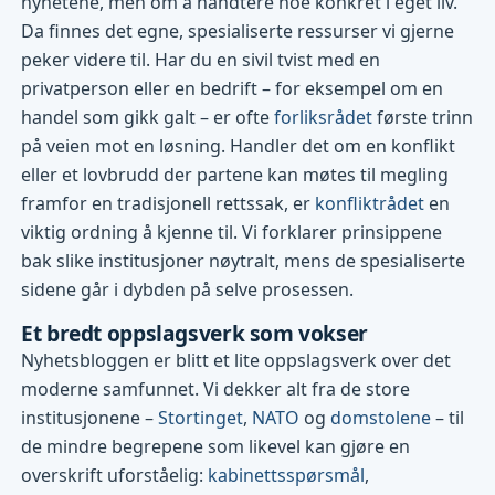
nyhetene, men om å håndtere noe konkret i eget liv.
Da finnes det egne, spesialiserte ressurser vi gjerne
peker videre til. Har du en sivil tvist med en
privatperson eller en bedrift – for eksempel om en
handel som gikk galt – er ofte
forliksrådet
første trinn
på veien mot en løsning. Handler det om en konflikt
eller et lovbrudd der partene kan møtes til megling
framfor en tradisjonell rettssak, er
konfliktrådet
en
viktig ordning å kjenne til. Vi forklarer prinsippene
bak slike institusjoner nøytralt, mens de spesialiserte
sidene går i dybden på selve prosessen.
Et bredt oppslagsverk som vokser
Nyhetsbloggen er blitt et lite oppslagsverk over det
moderne samfunnet. Vi dekker alt fra de store
institusjonene –
Stortinget
,
NATO
og
domstolene
– til
de mindre begrepene som likevel kan gjøre en
overskrift uforståelig:
kabinettsspørsmål
,