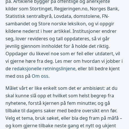
på. Artiklene bygger på offentlige og anerkjente
kilder som Stortinget, Regjeringen.no, Norges Bank,
Statistisk sentralbyrå, Lovdata, domstolene, FN-
sambandet og Store norske leksikon, og vi oppgir
kildene nederst i hver artikkel. Institusjoner endrer
seg, lover revideres og tall oppdateres, så vi går
jevnlig gjennom innholdet for å holde det riktig.
Oppdager du likevel noe som er feil eller utdatert, vil
vi gjerne høre fra deg. Les mer om hvordan vi jobber i
de
redaksjonelle retningslinjene
, eller bli bedre kjent
med oss på
Om oss
.
Målet vårt er like enkelt som det er ambisiøst: at du
skal kunne slå opp et hvilket som helst begrep fra
nyhetene, forstå kjernen på fem minutter, og gå
tilbake til dagens saker med bedre oversikt enn før.
Velg et tema, bruk søket, eller bla deg fram på måfå –
og kom gjerne tilbake neste gang et nytt og ukjent