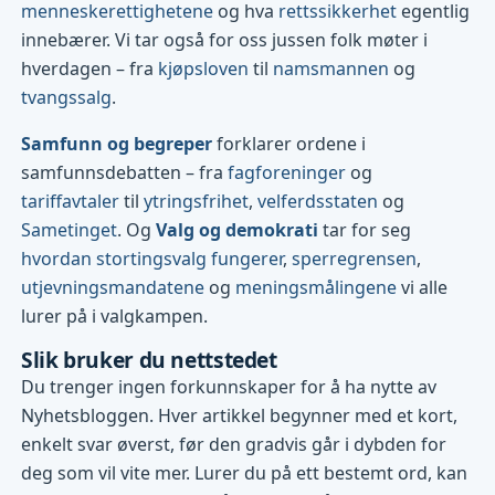
menneskerettighetene
og hva
rettssikkerhet
egentlig
innebærer. Vi tar også for oss jussen folk møter i
hverdagen – fra
kjøpsloven
til
namsmannen
og
tvangssalg
.
Samfunn og begreper
forklarer ordene i
samfunnsdebatten – fra
fagforeninger
og
tariffavtaler
til
ytringsfrihet
,
velferdsstaten
og
Sametinget
. Og
Valg og demokrati
tar for seg
hvordan stortingsvalg fungerer
,
sperregrensen
,
utjevningsmandatene
og
meningsmålingene
vi alle
lurer på i valgkampen.
Slik bruker du nettstedet
Du trenger ingen forkunnskaper for å ha nytte av
Nyhetsbloggen. Hver artikkel begynner med et kort,
enkelt svar øverst, før den gradvis går i dybden for
deg som vil vite mer. Lurer du på ett bestemt ord, kan