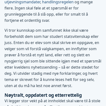
utjevningsmandater
,
handlingsregelen
og mange
flere. Ingen skal føle at et spørsmål er for
grunnleggende til å slå opp, eller for smalt til å
fortjene et ordentlig svar.
Vi tror kunnskap om samfunnet ikke skal være
forbeholdt dem som har studert statsvitenskap eller
juss. Enten du er elev som skal skrive en oppgave, en
velger som vil forstå valgkampen, en innflytter som
prøver å forstå et nytt land, eller rett og slett en
nysgjerrig sjel som ble sittende igjen med et spørsmål
etter kveldens nyhetssending – så er dette stedet for
deg. Vi utvider stadig med nye forklaringer, og hvert
tema er skrevet for å kunne leses helt for seg selv,
uten at du må ha lest noe annet først.
Nøytralt, oppdatert og etterrettelig
Vi legger stor vekt på at innholdet skal være til å stole