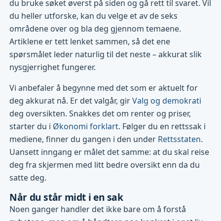
du bruke søket øverst på siden og gå rett til svaret. Vil
du heller utforske, kan du velge et av de seks
områdene over og bla deg gjennom temaene.
Artiklene er tett lenket sammen, så det ene
spørsmålet leder naturlig til det neste – akkurat slik
nysgjerrighet fungerer.
Vi anbefaler å begynne med det som er aktuelt for
deg akkurat nå. Er det valgår, gir
Valg og demokrati
deg oversikten. Snakkes det om renter og priser,
starter du i
Økonomi forklart
. Følger du en rettssak i
mediene, finner du gangen i den under
Rettsstaten
.
Uansett inngang er målet det samme: at du skal reise
deg fra skjermen med litt bedre oversikt enn da du
satte deg.
Når du står midt i en sak
Noen ganger handler det ikke bare om å forstå