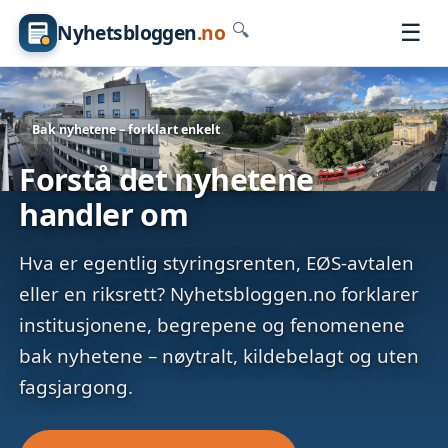
☰
Nyhetsbloggen
.no
🔍
Bak nyhetene – forklart enkelt
Forstå det nyhetene
handler om
Hva er egentlig styringsrenten, EØS-avtalen
eller en riksrett? Nyhetsbloggen.no forklarer
institusjonene, begrepene og fenomenene
bak nyhetene – nøytralt, kildebelagt og uten
fagsjargong.