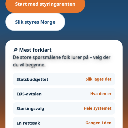
Start med styringsrenten
Slik styres Norge
🔎 Mest forklart
De store spørsmålene folk lurer på – velg der
du vil begynne.
Statsbudsjettet
Slik lages det
EØS-avtalen
Hva den er
Stortingsvalg
Hele systemet
En rettssak
Gangen i den