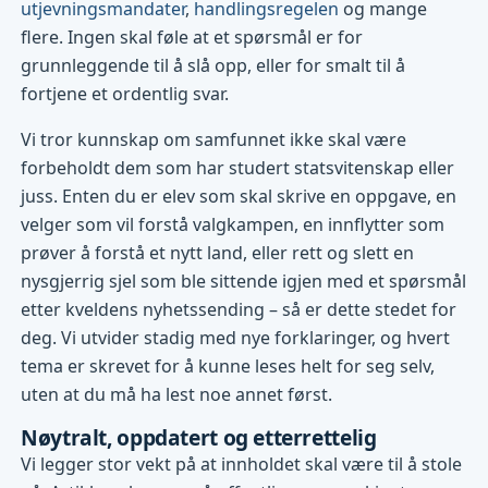
utjevningsmandater
,
handlingsregelen
og mange
flere. Ingen skal føle at et spørsmål er for
grunnleggende til å slå opp, eller for smalt til å
fortjene et ordentlig svar.
Vi tror kunnskap om samfunnet ikke skal være
forbeholdt dem som har studert statsvitenskap eller
juss. Enten du er elev som skal skrive en oppgave, en
velger som vil forstå valgkampen, en innflytter som
prøver å forstå et nytt land, eller rett og slett en
nysgjerrig sjel som ble sittende igjen med et spørsmål
etter kveldens nyhetssending – så er dette stedet for
deg. Vi utvider stadig med nye forklaringer, og hvert
tema er skrevet for å kunne leses helt for seg selv,
uten at du må ha lest noe annet først.
Nøytralt, oppdatert og etterrettelig
Vi legger stor vekt på at innholdet skal være til å stole