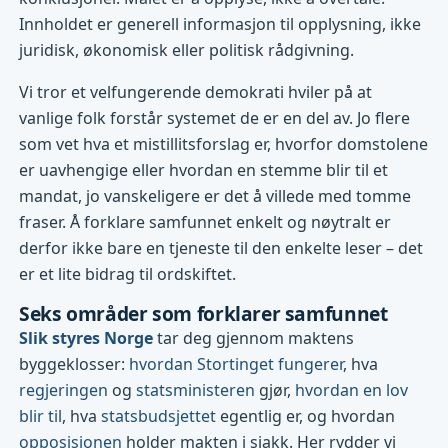
Innholdet er generell informasjon til opplysning, ikke
juridisk, økonomisk eller politisk rådgivning.
Vi tror et velfungerende demokrati hviler på at
vanlige folk forstår systemet de er en del av. Jo flere
som vet hva et mistillitsforslag er, hvorfor domstolene
er uavhengige eller hvordan en stemme blir til et
mandat, jo vanskeligere er det å villede med tomme
fraser. Å forklare samfunnet enkelt og nøytralt er
derfor ikke bare en tjeneste til den enkelte leser – det
er et lite bidrag til ordskiftet.
Seks områder som forklarer samfunnet
Slik styres Norge
tar deg gjennom maktens
byggeklosser:
hvordan Stortinget fungerer
, hva
regjeringen
og
statsministeren
gjør,
hvordan en lov
blir til
, hva
statsbudsjettet
egentlig er, og hvordan
opposisjonen
holder makten i sjakk. Her rydder vi