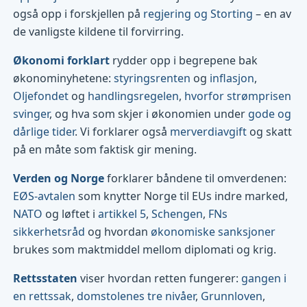
også opp i forskjellen på
regjering og Storting
– en av
de vanligste kildene til forvirring.
Økonomi forklart
rydder opp i begrepene bak
økonominyhetene:
styringsrenten
og
inflasjon
,
Oljefondet
og
handlingsregelen
,
hvorfor strømprisen
svinger
, og hva som skjer i økonomien under
gode og
dårlige tider
. Vi forklarer også
merverdiavgift
og skatt
på en måte som faktisk gir mening.
Verden og Norge
forklarer båndene til omverdenen:
EØS-avtalen
som knytter Norge til EUs indre marked,
NATO
og løftet i
artikkel 5
,
Schengen
,
FNs
sikkerhetsråd
og hvordan
økonomiske sanksjoner
brukes som maktmiddel mellom diplomati og krig.
Rettsstaten
viser hvordan retten fungerer:
gangen i
en rettssak
,
domstolenes tre nivåer
,
Grunnloven
,