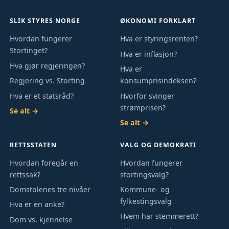
SLIK STYRES NORGE
ØKONOMI FORKLART
Hvordan fungerer
Hva er styringsrenten?
Stortinget?
Hva er inflasjon?
Hva gjør regjeringen?
Hva er
Regjering vs. Storting
konsumprisindeksen?
Hva er et statsråd?
Hvorfor svinger
strømprisen?
Se alt →
Se alt →
RETTSSTATEN
VALG OG DEMOKRATI
Hvordan foregår en
Hvordan fungerer
rettssak?
stortingsvalg?
Domstolenes tre nivåer
Kommune- og
fylkestingsvalg
Hva er en anke?
Hvem har stemmerett?
Dom vs. kjennelse