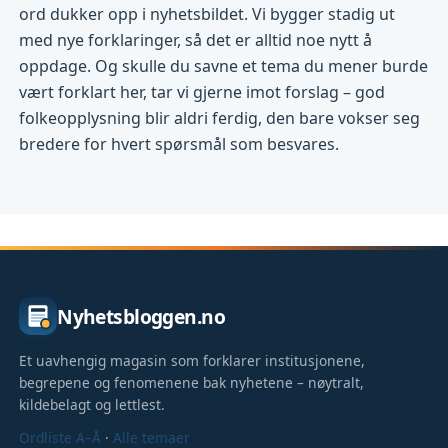
ord dukker opp i nyhetsbildet. Vi bygger stadig ut
med nye forklaringer, så det er alltid noe nytt å
oppdage. Og skulle du savne et tema du mener burde
vært forklart her, tar vi gjerne imot forslag – god
folkeopplysning blir aldri ferdig, den bare vokser seg
bredere for hvert spørsmål som besvares.
Nyhetsbloggen.no
Et uavhengig magasin som forklarer institusjonene,
begrepene og fenomenene bak nyhetene – nøytralt,
kildebelagt og lettlest.
Ordliste A–Å
·
Alle temaer