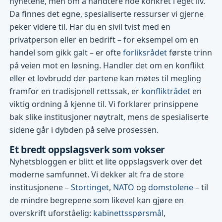
nyhetene, men om å håndtere noe konkret i eget liv.
Da finnes det egne, spesialiserte ressurser vi gjerne
peker videre til. Har du en sivil tvist med en
privatperson eller en bedrift – for eksempel om en
handel som gikk galt – er ofte
forliksrådet
første trinn
på veien mot en løsning. Handler det om en konflikt
eller et lovbrudd der partene kan møtes til megling
framfor en tradisjonell rettssak, er
konfliktrådet
en
viktig ordning å kjenne til. Vi forklarer prinsippene
bak slike institusjoner nøytralt, mens de spesialiserte
sidene går i dybden på selve prosessen.
Et bredt oppslagsverk som vokser
Nyhetsbloggen er blitt et lite oppslagsverk over det
moderne samfunnet. Vi dekker alt fra de store
institusjonene –
Stortinget
,
NATO
og
domstolene
– til
de mindre begrepene som likevel kan gjøre en
overskrift uforståelig:
kabinettsspørsmål
,