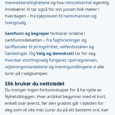
menneskerettighetene
og hva
rettssikkerhet
egentlig
innebærer. Vi tar også for oss jussen folk møter i
hverdagen – fra
kjøpsloven
til
namsmannen
og
tvangssalg
.
Samfunn og begreper
forklarer ordene i
samfunnsdebatten – fra
fagforeninger
og
tariffavtaler
til
ytringsfrihet
,
velferdsstaten
og
Sametinget
. Og
Valg og demokrati
tar for seg
hvordan stortingsvalg fungerer
,
sperregrensen
,
utjevningsmandatene
og
meningsmålingene
vi alle
lurer på i valgkampen.
Slik bruker du nettstedet
Du trenger ingen forkunnskaper for å ha nytte av
Nyhetsbloggen. Hver artikkel begynner med et kort,
enkelt svar øverst, før den gradvis går i dybden for
deg som vil vite mer. Lurer du på ett bestemt ord, kan