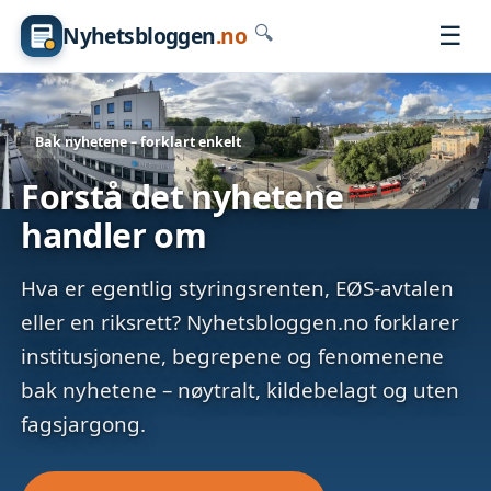
☰
Nyhetsbloggen
.no
🔍
Bak nyhetene – forklart enkelt
Forstå det nyhetene
handler om
Hva er egentlig styringsrenten, EØS-avtalen
eller en riksrett? Nyhetsbloggen.no forklarer
institusjonene, begrepene og fenomenene
bak nyhetene – nøytralt, kildebelagt og uten
fagsjargong.