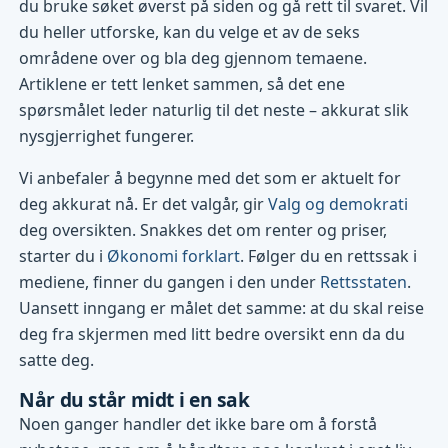
du bruke søket øverst på siden og gå rett til svaret. Vil
du heller utforske, kan du velge et av de seks
områdene over og bla deg gjennom temaene.
Artiklene er tett lenket sammen, så det ene
spørsmålet leder naturlig til det neste – akkurat slik
nysgjerrighet fungerer.
Vi anbefaler å begynne med det som er aktuelt for
deg akkurat nå. Er det valgår, gir
Valg og demokrati
deg oversikten. Snakkes det om renter og priser,
starter du i
Økonomi forklart
. Følger du en rettssak i
mediene, finner du gangen i den under
Rettsstaten
.
Uansett inngang er målet det samme: at du skal reise
deg fra skjermen med litt bedre oversikt enn da du
satte deg.
Når du står midt i en sak
Noen ganger handler det ikke bare om å forstå