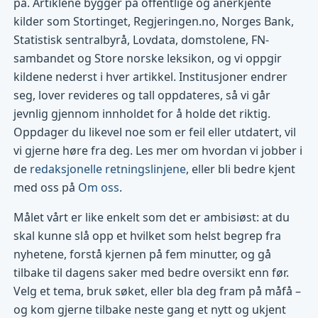
på. Artiklene bygger på offentlige og anerkjente
kilder som Stortinget, Regjeringen.no, Norges Bank,
Statistisk sentralbyrå, Lovdata, domstolene, FN-
sambandet og Store norske leksikon, og vi oppgir
kildene nederst i hver artikkel. Institusjoner endrer
seg, lover revideres og tall oppdateres, så vi går
jevnlig gjennom innholdet for å holde det riktig.
Oppdager du likevel noe som er feil eller utdatert, vil
vi gjerne høre fra deg. Les mer om hvordan vi jobber i
de
redaksjonelle retningslinjene
, eller bli bedre kjent
med oss på
Om oss
.
Målet vårt er like enkelt som det er ambisiøst: at du
skal kunne slå opp et hvilket som helst begrep fra
nyhetene, forstå kjernen på fem minutter, og gå
tilbake til dagens saker med bedre oversikt enn før.
Velg et tema, bruk søket, eller bla deg fram på måfå –
og kom gjerne tilbake neste gang et nytt og ukjent