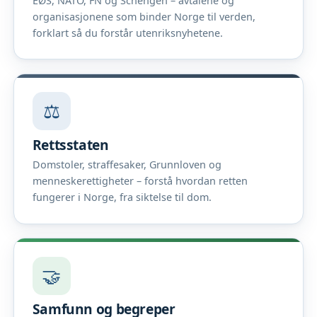
EØS, NATO, FN og Schengen – avtalene og
organisasjonene som binder Norge til verden,
forklart så du forstår utenriksnyhetene.
⚖️
Rettsstaten
Domstoler, straffesaker, Grunnloven og
menneskerettigheter – forstå hvordan retten
fungerer i Norge, fra siktelse til dom.
🤝
Samfunn og begreper