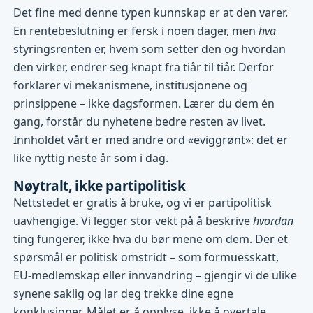
Det fine med denne typen kunnskap er at den varer.
En rentebeslutning er fersk i noen dager, men
hva
styringsrenten er, hvem som setter den og hvordan
den virker, endrer seg knapt fra tiår til tiår. Derfor
forklarer vi mekanismene, institusjonene og
prinsippene – ikke dagsformen. Lærer du dem én
gang, forstår du nyhetene bedre resten av livet.
Innholdet vårt er med andre ord «eviggrønt»: det er
like nyttig neste år som i dag.
Nøytralt, ikke partipolitisk
Nettstedet er gratis å bruke, og vi er partipolitisk
uavhengige. Vi legger stor vekt på å beskrive
hvordan
ting fungerer, ikke hva du bør mene om dem. Der et
spørsmål er politisk omstridt – som formuesskatt,
EU-medlemskap eller innvandring – gjengir vi de ulike
synene saklig og lar deg trekke dine egne
konklusjoner. Målet er å opplyse, ikke å overtale.