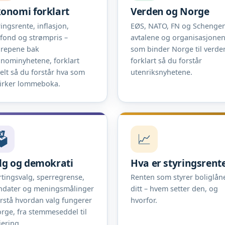
onomi forklart
Verden og Norge
ringsrente, inflasjon,
EØS, NATO, FN og Schengen
efond og strømpris –
avtalene og organisasjone
repene bak
som binder Norge til verde
nominyhetene, forklart
forklart så du forstår
elt så du forstår hva som
utenriksnyhetene.
irker lommeboka.
️
📈
lg og demokrati
Hva er styringsrent
rtingsvalg, sperregrense,
Renten som styrer boliglån
dater og meningsmålinger
ditt – hvem setter den, og
orstå hvordan valg fungerer
hvorfor.
orge, fra stemmeseddel til
jering.