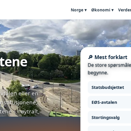
Norge ▾
Økonomi ▾
Verde
etene
🔎 Mest forklart
De store spørsmålen
begynne.
Statsbudsjettet
vtalen eller en
institusjonene,
EØS-avtalen
ne – nøytralt,
Stortingsvalg