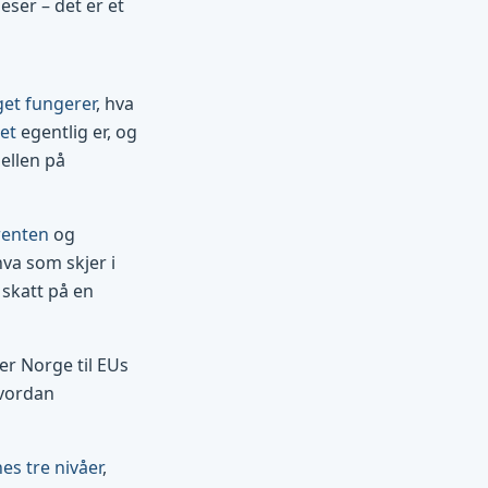
eser – det er et
get fungerer
, hva
et
egentlig er, og
jellen på
renten
og
hva som skjer i
skatt på en
r Norge til EUs
vordan
s tre nivåer
,