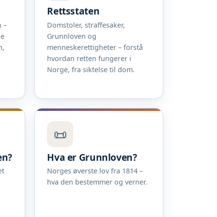
Rettsstaten
 –
Domstoler, straffesaker,
ne
Grunnloven og
n,
menneskerettigheter – forstå
hvordan retten fungerer i
Norge, fra siktelse til dom.
📜
en?
Hva er Grunnloven?
et
Norges øverste lov fra 1814 –
hva den bestemmer og verner.