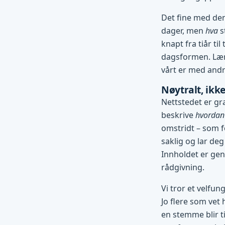
Det fine med den
dager, men
hva
s
knapt fra tiår ti
dagsformen. Lære
vårt er med andre
Nøytralt, ikke
Nettstedet er gra
beskrive
hvordan
omstridt – som f
saklig og lar deg
Innholdet er gene
rådgivning.
Vi tror et velfun
Jo flere som vet 
en stemme blir ti