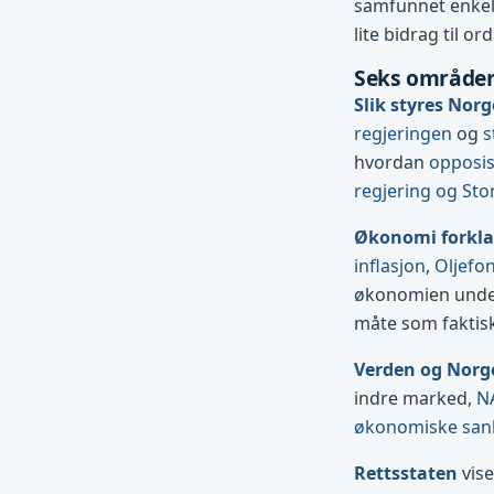
samfunnet enkelt 
lite bidrag til ord
Seks områder
Slik styres Norg
regjeringen
og
s
hvordan
opposi
regjering og Sto
Økonomi forkla
inflasjon
,
Oljefo
økonomien und
måte som faktis
Verden og Norg
indre marked,
N
økonomiske san
Rettsstaten
vise