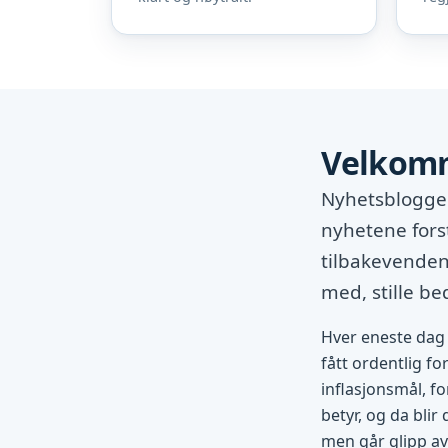
Velkomm
Nyhetsbloggen
nyhetene fors
tilbakevendend
med, stille b
Hver eneste dag 
fått ordentlig fo
inflasjonsmål, fo
betyr, og da blir
men går glipp av