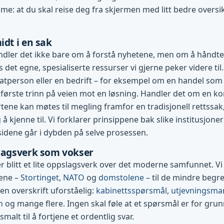
me: at du skal reise deg fra skjermen med litt bedre oversi
idt i en sak
dler det ikke bare om å forstå nyhetene, men om å håndte
es det egne, spesialiserte ressurser vi gjerne peker videre til.
vatperson eller en bedrift – for eksempel om en handel som g
første trinn på veien mot en løsning. Handler det om en konf
tene kan møtes til megling framfor en tradisjonell rettssak
 å kjenne til. Vi forklarer prinsippene bak slike institusjone
 sidene går i dybden på selve prosessen.
slagsverk som vokser
 blitt et lite oppslagsverk over det moderne samfunnet. Vi 
nene –
Stortinget
,
NATO
og
domstolene
– til de mindre beg
 en overskrift uforståelig:
kabinettsspørsmål
,
utjevningsma
n
og mange flere. Ingen skal føle at et spørsmål er for grun
 smalt til å fortjene et ordentlig svar.