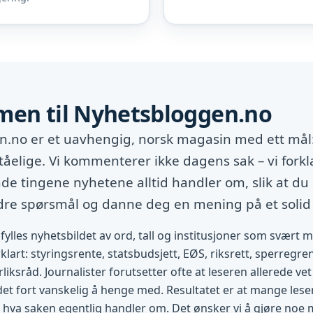
en til Nyhetsbloggen.no
.no er et uavhengig, norsk magasin med ett mål:
tåelige. Vi kommenterer ikke dagens sak – vi forkl
e tingene nyhetene alltid handler om, slik at du 
edre spørsmål og danne deg en mening på et solid
fylles nyhetsbildet av ord, tall og institusjoner som svært 
rklart: styringsrente, statsbudsjett, EØS, riksrett, sperregren
rliksråd. Journalister forutsetter ofte at leseren allerede v
 det fort vanskelig å henge med. Resultatet er at mange lese
 hva saken egentlig handler om. Det ønsker vi å gjøre noe 