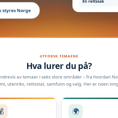
En rettssak
ik styres Norge
UTFORSK TEMAENE
Hva lurer du på?
ndrevis av temaer i seks store områder – fra hvordan Nor
i, utenriks, rettsstat, samfunn og valg. Her er noen inn
💰
🌍