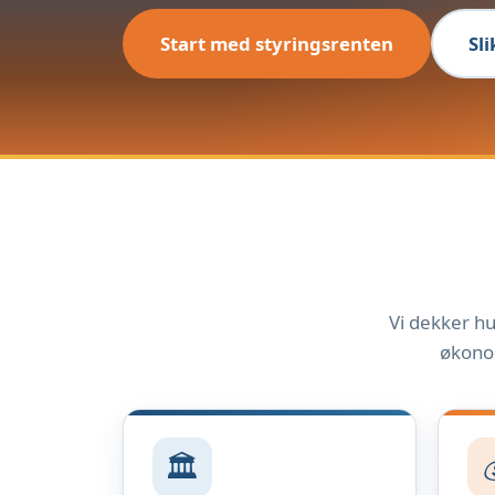
Start med styringsrenten
Sl
Vi dekker hu
økonom
🏛️