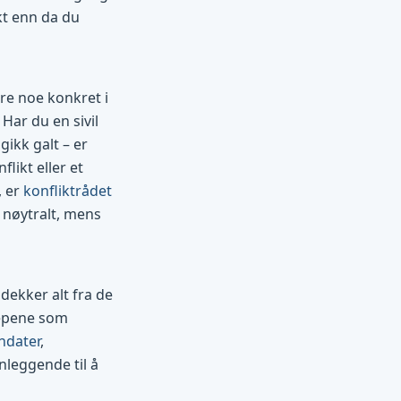
kt enn da du
re noe konkret i
 Har du en sivil
ikk galt – er
likt eller et
, er
konfliktrådet
r nøytralt, mens
dekker alt fra de
repene som
ndater
,
nleggende til å