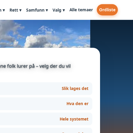
Alle temaer
Ordliste
n ▾
Rett ▾
Samfunn ▾
Valg ▾
e folk lurer på – velg der du vil
Slik lages det
Hva den er
Hele systemet