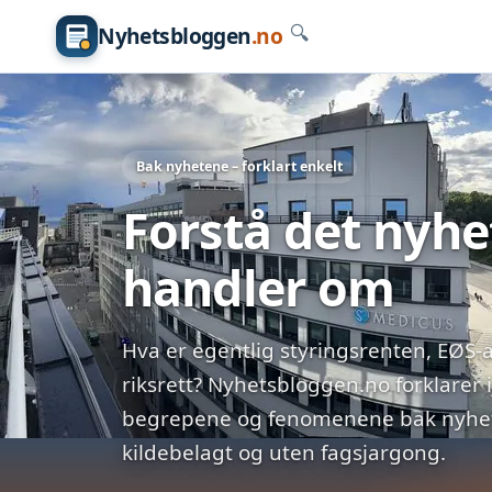
Nyhetsbloggen
.no
🔍
Bak nyhetene – forklart enkelt
Forstå det nyh
handler om
Hva er egentlig styringsrenten, EØS-a
riksrett? Nyhetsbloggen.no forklarer 
begrepene og fenomenene bak nyhete
kildebelagt og uten fagsjargong.