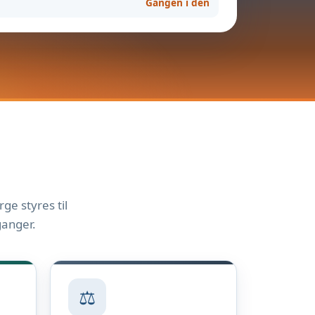
Gangen i den
ge styres til
ganger.
⚖️