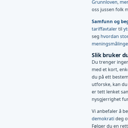
Grunnloven
,
men
oss jussen folk 
Samfunn og be
tariffavtaler
til
yt
seg
hvordan stor
meningsmåling
Slik bruker d
Du trenger ingen
med et kort, enke
du på ett bestemt
utforske, kan du
er tett lenket sa
nysgjerrighet fu
Vi anbefaler å b
demokrati
deg ov
Følger du en ret