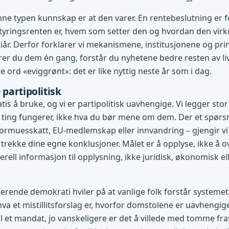
ne typen kunnskap er at den varer. En rentebeslutning er f
tyringsrenten er, hvem som setter den og hvordan den virke
l tiår. Derfor forklarer vi mekanismene, institusjonene og pr
r du dem én gang, forstår du nyhetene bedre resten av liv
 ord «eviggrønt»: det er like nyttig neste år som i dag.
 partipolitisk
tis å bruke, og vi er partipolitisk uavhengige. Vi legger stor
ting fungerer, ikke hva du bør mene om dem. Der et spørsm
ormuesskatt, EU-medlemskap eller innvandring – gjengir vi
 trekke dine egne konklusjoner. Målet er å opplyse, ikke å o
rell informasjon til opplysning, ikke juridisk, økonomisk ell
gerende demokrati hviler på at vanlige folk forstår systemet 
hva et mistillitsforslag er, hvorfor domstolene er uavhengig
l et mandat, jo vanskeligere er det å villede med tomme fras