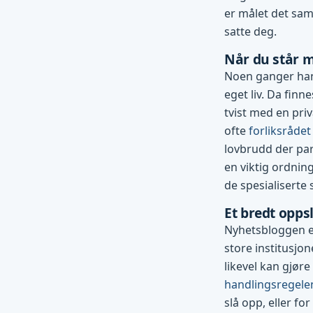
er målet det sam
satte deg.
Når du står m
Noen ganger han
eget liv. Da finn
tvist med en pri
ofte
forliksrådet
lovbrudd der par
en viktig ordning
de spesialiserte
Et bredt opp
Nyhetsbloggen er
store institusjo
likevel kan gjøre
handlingsregele
slå opp, eller for