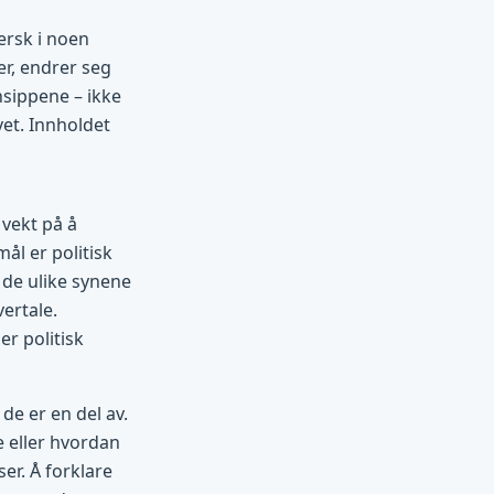
ersk i noen
r, endrer seg
insippene – ikke
et. Innholdet
 vekt på å
ål er politisk
 de ulike synene
vertale.
er politisk
de er en del av.
e eller hvordan
er. Å forklare