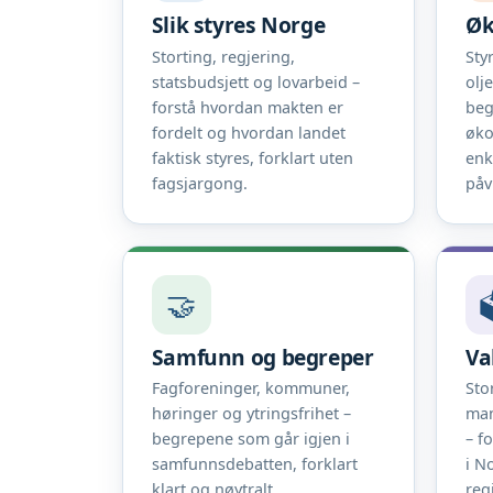
Slik styres Norge
Øk
Storting, regjering,
Sty
statsbudsjett og lovarbeid –
olj
forstå hvordan makten er
beg
fordelt og hvordan landet
øko
faktisk styres, forklart uten
enk
fagsjargong.
påv
🤝

Samfunn og begreper
Va
Fagforeninger, kommuner,
Sto
høringer og ytringsfrihet –
man
begrepene som går igjen i
– f
samfunnsdebatten, forklart
i N
klart og nøytralt.
reg