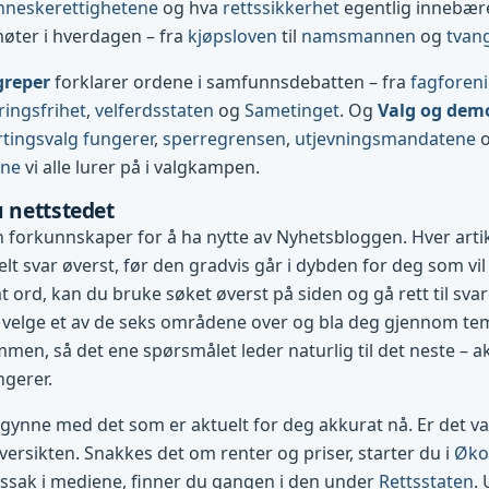
neskerettighetene
og hva
rettssikkerhet
egentlig innebærer
møter i hverdagen – fra
kjøpsloven
til
namsmannen
og
tvan
greper
forklarer ordene i samfunnsdebatten – fra
fagforen
ringsfrihet
,
velferdsstaten
og
Sametinget
. Og
Valg og dem
tingsvalg fungerer
,
sperregrensen
,
utjevningsmandatene
ene
vi alle lurer på i valgkampen.
u nettstedet
 forkunnskaper for å ha nytte av Nyhetsbloggen. Hver art
lt svar øverst, før den gradvis går i dybden for deg som vil 
 ord, kan du bruke søket øverst på siden og gå rett til svare
 velge et av de seks områdene over og bla deg gjennom te
mmen, så det ene spørsmålet leder naturlig til det neste – ak
ngerer.
egynne med det som er aktuelt for deg akkurat nå. Er det val
ersikten. Snakkes det om renter og priser, starter du i
Øko
tssak i mediene, finner du gangen i den under
Rettsstaten
.