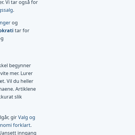
. Vi tar også for
gssalg
.
inger
og
okrati
tar for
og
ikkel begynner
vite mer. Lurer
t. Vil du heller
maene. Artiklene
kurat slik
går, gir
Valg og
nomi forklart
.
 Uansett inngang