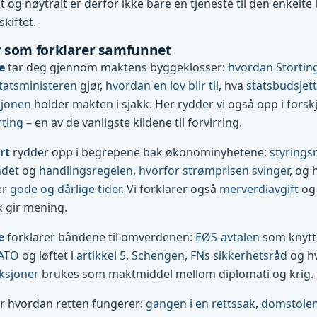
og nøytralt er derfor ikke bare en tjeneste til den enkelte l
skiftet.
 som forklarer samfunnet
e
tar deg gjennom maktens byggeklosser:
hvordan Stortin
tatsministeren
gjør,
hvordan en lov blir til
, hva
statsbudsjett
sjonen
holder makten i sjakk. Her rydder vi også opp i forsk
rting
– en av de vanligste kildene til forvirring.
rt
rydder opp i begrepene bak økonominyhetene:
styrings
ndet
og
handlingsregelen
,
hvorfor strømprisen svinger
, og 
er
gode og dårlige tider
. Vi forklarer også
merverdiavgift
og 
k gir mening.
e
forklarer båndene til omverdenen:
EØS-avtalen
som knytte
ATO
og løftet i
artikkel 5
,
Schengen
,
FNs sikkerhetsråd
og h
ksjoner
brukes som maktmiddel mellom diplomati og krig.
r hvordan retten fungerer:
gangen i en rettssak
,
domstolene