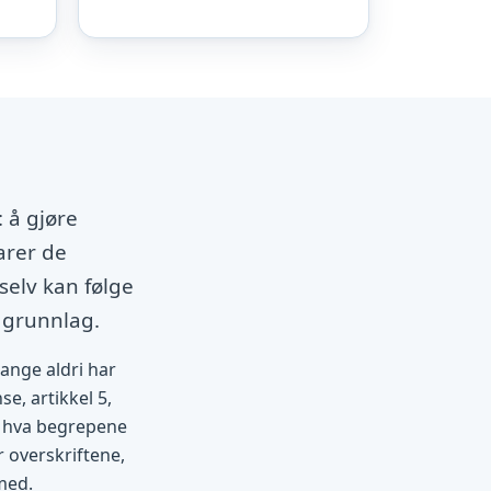
 å gjøre
arer de
selv kan følge
 grunnlag.
mange aldri har
se, artikkel 5,
et hva begrepene
r overskriftene,
med.