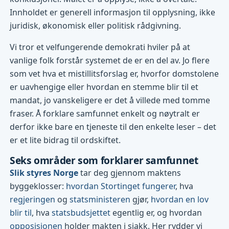
Innholdet er generell informasjon til opplysning, ikke
juridisk, økonomisk eller politisk rådgivning.
Vi tror et velfungerende demokrati hviler på at
vanlige folk forstår systemet de er en del av. Jo flere
som vet hva et mistillitsforslag er, hvorfor domstolene
er uavhengige eller hvordan en stemme blir til et
mandat, jo vanskeligere er det å villede med tomme
fraser. Å forklare samfunnet enkelt og nøytralt er
derfor ikke bare en tjeneste til den enkelte leser – det
er et lite bidrag til ordskiftet.
Seks områder som forklarer samfunnet
Slik styres Norge
tar deg gjennom maktens
byggeklosser:
hvordan Stortinget fungerer
, hva
regjeringen
og
statsministeren
gjør,
hvordan en lov
blir til
, hva
statsbudsjettet
egentlig er, og hvordan
opposisjonen
holder makten i sjakk. Her rydder vi