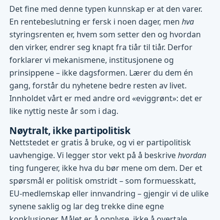
Det fine med denne typen kunnskap er at den varer.
En rentebeslutning er fersk i noen dager, men
hva
styringsrenten er, hvem som setter den og hvordan
den virker, endrer seg knapt fra tiår til tiår. Derfor
forklarer vi mekanismene, institusjonene og
prinsippene – ikke dagsformen. Lærer du dem én
gang, forstår du nyhetene bedre resten av livet.
Innholdet vårt er med andre ord «eviggrønt»: det er
like nyttig neste år som i dag.
Nøytralt, ikke partipolitisk
Nettstedet er gratis å bruke, og vi er partipolitisk
uavhengige. Vi legger stor vekt på å beskrive
hvordan
ting fungerer, ikke hva du bør mene om dem. Der et
spørsmål er politisk omstridt – som formuesskatt,
EU-medlemskap eller innvandring – gjengir vi de ulike
synene saklig og lar deg trekke dine egne
konklusjoner. Målet er å opplyse, ikke å overtale.