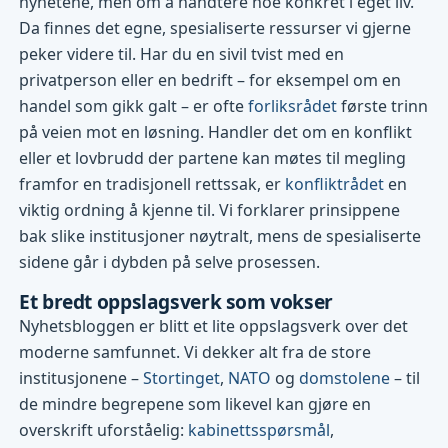
nyhetene, men om å håndtere noe konkret i eget liv.
Da finnes det egne, spesialiserte ressurser vi gjerne
peker videre til. Har du en sivil tvist med en
privatperson eller en bedrift – for eksempel om en
handel som gikk galt – er ofte
forliksrådet
første trinn
på veien mot en løsning. Handler det om en konflikt
eller et lovbrudd der partene kan møtes til megling
framfor en tradisjonell rettssak, er
konfliktrådet
en
viktig ordning å kjenne til. Vi forklarer prinsippene
bak slike institusjoner nøytralt, mens de spesialiserte
sidene går i dybden på selve prosessen.
Et bredt oppslagsverk som vokser
Nyhetsbloggen er blitt et lite oppslagsverk over det
moderne samfunnet. Vi dekker alt fra de store
institusjonene –
Stortinget
,
NATO
og
domstolene
– til
de mindre begrepene som likevel kan gjøre en
overskrift uforståelig:
kabinettsspørsmål
,