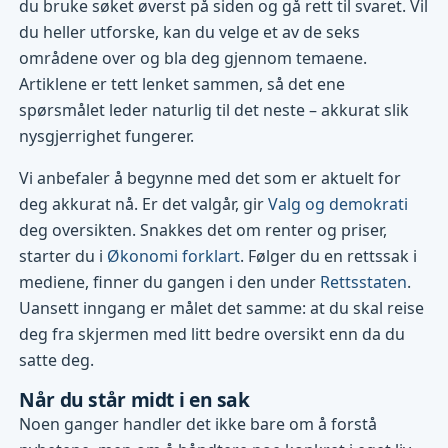
du bruke søket øverst på siden og gå rett til svaret. Vil
du heller utforske, kan du velge et av de seks
områdene over og bla deg gjennom temaene.
Artiklene er tett lenket sammen, så det ene
spørsmålet leder naturlig til det neste – akkurat slik
nysgjerrighet fungerer.
Vi anbefaler å begynne med det som er aktuelt for
deg akkurat nå. Er det valgår, gir
Valg og demokrati
deg oversikten. Snakkes det om renter og priser,
starter du i
Økonomi forklart
. Følger du en rettssak i
mediene, finner du gangen i den under
Rettsstaten
.
Uansett inngang er målet det samme: at du skal reise
deg fra skjermen med litt bedre oversikt enn da du
satte deg.
Når du står midt i en sak
Noen ganger handler det ikke bare om å forstå