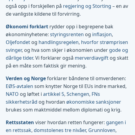
også opp i forskjellen på
regjering og Storting
– en av
de vanligste kildene til forvirring.
Økonomi forklart
rydder opp i begrepene bak
økonominyhetene:
styringsrenten
og
inflasjon
,
Oljefondet
og
handlingsregelen
,
hvorfor strømprisen
svinger
, og hva som skjer i økonomien under
gode og
dårlige tider
. Vi forklarer også
merverdiavgift
og skatt
på en måte som faktisk gir mening.
Verden og Norge
forklarer båndene til omverdenen:
EØS-avtalen
som knytter Norge til EUs indre marked,
NATO
og løftet i
artikkel 5
,
Schengen
,
FNs
sikkerhetsråd
og hvordan
økonomiske sanksjoner
brukes som maktmiddel mellom diplomati og krig.
Rettsstaten
viser hvordan retten fungerer:
gangen i
en rettssak
,
domstolenes tre nivåer
,
Grunnloven
,