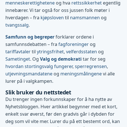
menneskerettighetene
og hva
rettssikkerhet
egentlig
innebærer. Vi tar også for oss jussen folk møter i
hverdagen – fra
kjøpsloven
til
namsmannen
og
tvangssalg
.
Samfunn og begreper
forklarer ordene i
samfunnsdebatten – fra
fagforeninger
og
tariffavtaler
til
ytringsfrihet
,
velferdsstaten
og
Sametinget
. Og
Valg og demokrati
tar for seg
hvordan stortingsvalg fungerer
,
sperregrensen
,
utjevningsmandatene
og
meningsmålingene
vi alle
lurer på i valgkampen.
Slik bruker du nettstedet
Du trenger ingen forkunnskaper for å ha nytte av
Nyhetsbloggen. Hver artikkel begynner med et kort,
enkelt svar øverst, før den gradvis går i dybden for
deg som vil vite mer. Lurer du på ett bestemt ord, kan