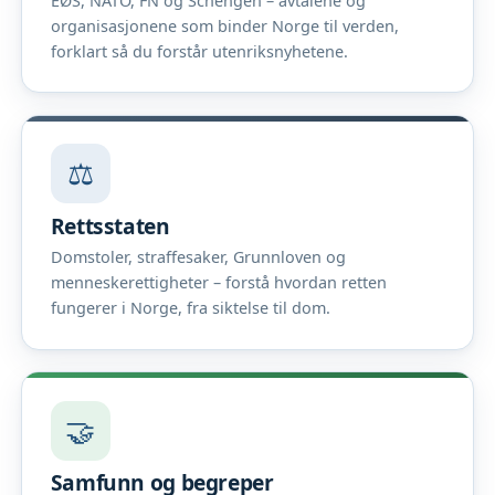
EØS, NATO, FN og Schengen – avtalene og
organisasjonene som binder Norge til verden,
forklart så du forstår utenriksnyhetene.
⚖️
Rettsstaten
Domstoler, straffesaker, Grunnloven og
menneskerettigheter – forstå hvordan retten
fungerer i Norge, fra siktelse til dom.
🤝
Samfunn og begreper