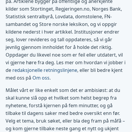
på. Artiklene bygger på offentlige og anerkjente
kilder som Stortinget, Regjeringen.no, Norges Bank,
Statistisk sentralbyrå, Lovdata, domstolene, FN-
sambandet og Store norske leksikon, og vi oppgir
kildene nederst i hver artikkel. Institusjoner endrer
seg, lover revideres og tall oppdateres, så vi går
jevnlig gjennom innholdet for å holde det riktig.
Oppdager du likevel noe som er feil eller utdatert, vil
vi gjerne høre fra deg. Les mer om hvordan vi jobber i
de
redaksjonelle retningslinjene
, eller bli bedre kjent
med oss på
Om oss
.
Målet vårt er like enkelt som det er ambisiøst: at du
skal kunne slå opp et hvilket som helst begrep fra
nyhetene, forstå kjernen på fem minutter, og gå
tilbake til dagens saker med bedre oversikt enn før.
Velg et tema, bruk søket, eller bla deg fram på måfå –
og kom gjerne tilbake neste gang et nytt og ukjent