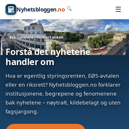
☰
Nyhetsbloggen
.no
🔍
Bak nyhetene – forklart enkelt
Forstå det nyhetene
handler om
Hva er egentlig styringsrenten, EØS-avtalen
eller en riksrett? Nyhetsbloggen.no forklarer
institusjonene, begrepene og fenomenene
bak nyhetene – nøytralt, kildebelagt og uten
fagsjargong.