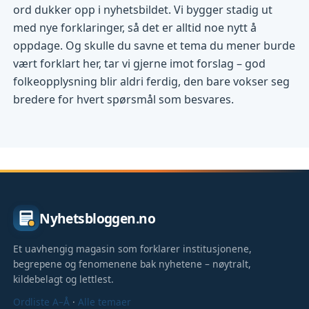
ord dukker opp i nyhetsbildet. Vi bygger stadig ut
med nye forklaringer, så det er alltid noe nytt å
oppdage. Og skulle du savne et tema du mener burde
vært forklart her, tar vi gjerne imot forslag – god
folkeopplysning blir aldri ferdig, den bare vokser seg
bredere for hvert spørsmål som besvares.
Nyhetsbloggen.no
Et uavhengig magasin som forklarer institusjonene,
begrepene og fenomenene bak nyhetene – nøytralt,
kildebelagt og lettlest.
Ordliste A–Å
·
Alle temaer