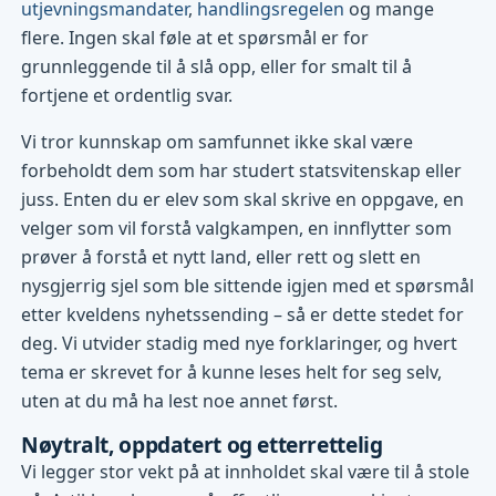
utjevningsmandater
,
handlingsregelen
og mange
flere. Ingen skal føle at et spørsmål er for
grunnleggende til å slå opp, eller for smalt til å
fortjene et ordentlig svar.
Vi tror kunnskap om samfunnet ikke skal være
forbeholdt dem som har studert statsvitenskap eller
juss. Enten du er elev som skal skrive en oppgave, en
velger som vil forstå valgkampen, en innflytter som
prøver å forstå et nytt land, eller rett og slett en
nysgjerrig sjel som ble sittende igjen med et spørsmål
etter kveldens nyhetssending – så er dette stedet for
deg. Vi utvider stadig med nye forklaringer, og hvert
tema er skrevet for å kunne leses helt for seg selv,
uten at du må ha lest noe annet først.
Nøytralt, oppdatert og etterrettelig
Vi legger stor vekt på at innholdet skal være til å stole