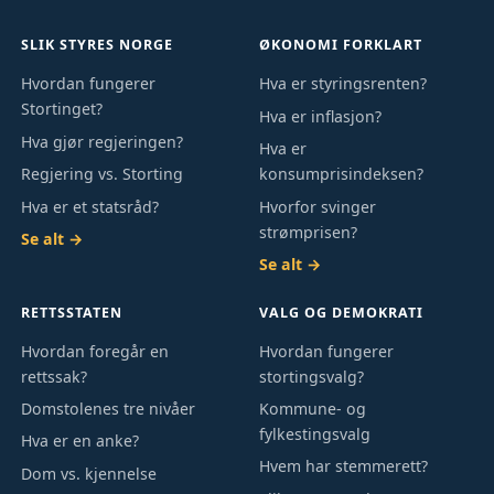
SLIK STYRES NORGE
ØKONOMI FORKLART
Hvordan fungerer
Hva er styringsrenten?
Stortinget?
Hva er inflasjon?
Hva gjør regjeringen?
Hva er
Regjering vs. Storting
konsumprisindeksen?
Hva er et statsråd?
Hvorfor svinger
strømprisen?
Se alt →
Se alt →
RETTSSTATEN
VALG OG DEMOKRATI
Hvordan foregår en
Hvordan fungerer
rettssak?
stortingsvalg?
Domstolenes tre nivåer
Kommune- og
fylkestingsvalg
Hva er en anke?
Hvem har stemmerett?
Dom vs. kjennelse