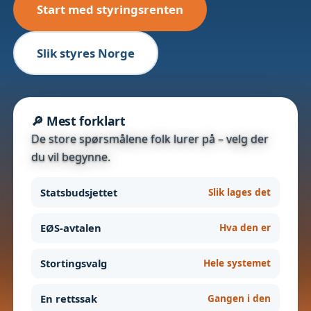
Start med styringsrenten
Slik styres Norge
🔎 Mest forklart
De store spørsmålene folk lurer på – velg der
du vil begynne.
Statsbudsjettet
Slik lages det
EØS-avtalen
Hva den er
Stortingsvalg
Hele systemet
En rettssak
Gangen i den