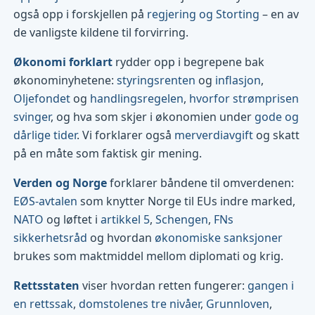
også opp i forskjellen på
regjering og Storting
– en av
de vanligste kildene til forvirring.
Økonomi forklart
rydder opp i begrepene bak
økonominyhetene:
styringsrenten
og
inflasjon
,
Oljefondet
og
handlingsregelen
,
hvorfor strømprisen
svinger
, og hva som skjer i økonomien under
gode og
dårlige tider
. Vi forklarer også
merverdiavgift
og skatt
på en måte som faktisk gir mening.
Verden og Norge
forklarer båndene til omverdenen:
EØS-avtalen
som knytter Norge til EUs indre marked,
NATO
og løftet i
artikkel 5
,
Schengen
,
FNs
sikkerhetsråd
og hvordan
økonomiske sanksjoner
brukes som maktmiddel mellom diplomati og krig.
Rettsstaten
viser hvordan retten fungerer:
gangen i
en rettssak
,
domstolenes tre nivåer
,
Grunnloven
,