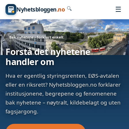
☰
Nyhetsbloggen
.no
🔍
Bak nyhetene – forklart enkelt
Forstå det nyhetene
handler om
Hva er egentlig styringsrenten, EØS-avtalen
eller en riksrett? Nyhetsbloggen.no forklarer
institusjonene, begrepene og fenomenene
bak nyhetene – nøytralt, kildebelagt og uten
fagsjargong.