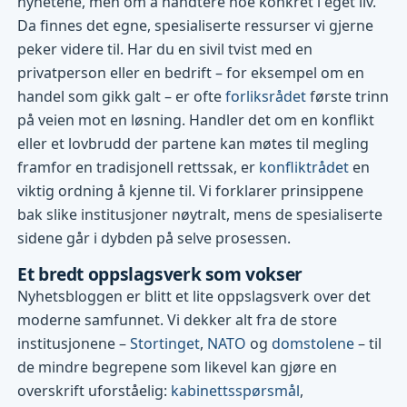
nyhetene, men om å håndtere noe konkret i eget liv.
Da finnes det egne, spesialiserte ressurser vi gjerne
peker videre til. Har du en sivil tvist med en
privatperson eller en bedrift – for eksempel om en
handel som gikk galt – er ofte
forliksrådet
første trinn
på veien mot en løsning. Handler det om en konflikt
eller et lovbrudd der partene kan møtes til megling
framfor en tradisjonell rettssak, er
konfliktrådet
en
viktig ordning å kjenne til. Vi forklarer prinsippene
bak slike institusjoner nøytralt, mens de spesialiserte
sidene går i dybden på selve prosessen.
Et bredt oppslagsverk som vokser
Nyhetsbloggen er blitt et lite oppslagsverk over det
moderne samfunnet. Vi dekker alt fra de store
institusjonene –
Stortinget
,
NATO
og
domstolene
– til
de mindre begrepene som likevel kan gjøre en
overskrift uforståelig:
kabinettsspørsmål
,