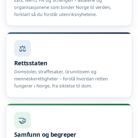
EØS, NATO, FN og Schengen – avtalene og
organisasjonene som binder Norge til verden,
forklart så du forstår utenriksnyhetene.
⚖️
Rettsstaten
Domstoler, straffesaker, Grunnloven og
menneskerettigheter – forstå hvordan retten
fungerer i Norge, fra siktelse til dom.
🤝
Samfunn og begreper