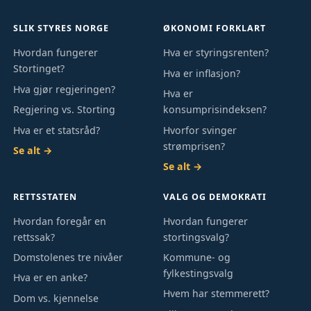
SLIK STYRES NORGE
ØKONOMI FORKLART
Hvordan fungerer
Hva er styringsrenten?
Stortinget?
Hva er inflasjon?
Hva gjør regjeringen?
Hva er
Regjering vs. Storting
konsumprisindeksen?
Hva er et statsråd?
Hvorfor svinger
strømprisen?
Se alt →
Se alt →
RETTSSTATEN
VALG OG DEMOKRATI
Hvordan foregår en
Hvordan fungerer
rettssak?
stortingsvalg?
Domstolenes tre nivåer
Kommune- og
fylkestingsvalg
Hva er en anke?
Hvem har stemmerett?
Dom vs. kjennelse