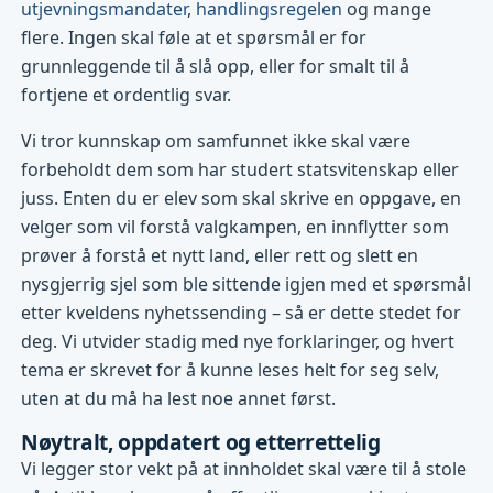
utjevningsmandater
,
handlingsregelen
og mange
flere. Ingen skal føle at et spørsmål er for
grunnleggende til å slå opp, eller for smalt til å
fortjene et ordentlig svar.
Vi tror kunnskap om samfunnet ikke skal være
forbeholdt dem som har studert statsvitenskap eller
juss. Enten du er elev som skal skrive en oppgave, en
velger som vil forstå valgkampen, en innflytter som
prøver å forstå et nytt land, eller rett og slett en
nysgjerrig sjel som ble sittende igjen med et spørsmål
etter kveldens nyhetssending – så er dette stedet for
deg. Vi utvider stadig med nye forklaringer, og hvert
tema er skrevet for å kunne leses helt for seg selv,
uten at du må ha lest noe annet først.
Nøytralt, oppdatert og etterrettelig
Vi legger stor vekt på at innholdet skal være til å stole