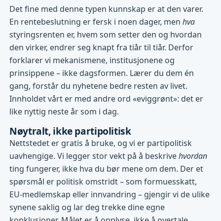
Det fine med denne typen kunnskap er at den varer.
En rentebeslutning er fersk i noen dager, men
hva
styringsrenten er, hvem som setter den og hvordan
den virker, endrer seg knapt fra tiår til tiår. Derfor
forklarer vi mekanismene, institusjonene og
prinsippene – ikke dagsformen. Lærer du dem én
gang, forstår du nyhetene bedre resten av livet.
Innholdet vårt er med andre ord «eviggrønt»: det er
like nyttig neste år som i dag.
Nøytralt, ikke partipolitisk
Nettstedet er gratis å bruke, og vi er partipolitisk
uavhengige. Vi legger stor vekt på å beskrive
hvordan
ting fungerer, ikke hva du bør mene om dem. Der et
spørsmål er politisk omstridt – som formuesskatt,
EU-medlemskap eller innvandring – gjengir vi de ulike
synene saklig og lar deg trekke dine egne
konklusjoner. Målet er å opplyse, ikke å overtale.