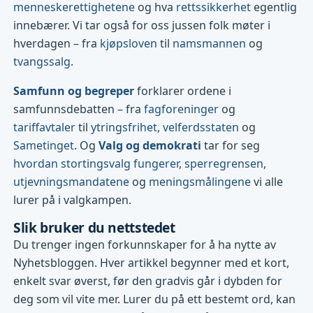
menneskerettighetene
og hva
rettssikkerhet
egentlig
innebærer. Vi tar også for oss jussen folk møter i
hverdagen – fra
kjøpsloven
til
namsmannen
og
tvangssalg
.
Samfunn og begreper
forklarer ordene i
samfunnsdebatten – fra
fagforeninger
og
tariffavtaler
til
ytringsfrihet
,
velferdsstaten
og
Sametinget
. Og
Valg og demokrati
tar for seg
hvordan stortingsvalg fungerer
,
sperregrensen
,
utjevningsmandatene
og
meningsmålingene
vi alle
lurer på i valgkampen.
Slik bruker du nettstedet
Du trenger ingen forkunnskaper for å ha nytte av
Nyhetsbloggen. Hver artikkel begynner med et kort,
enkelt svar øverst, før den gradvis går i dybden for
deg som vil vite mer. Lurer du på ett bestemt ord, kan