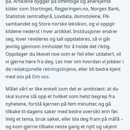
på. Artiklene bygger på offentlige og anerkjente
kilder som Stortinget, Regjeringen.no, Norges Bank,
Statistisk sentralbyrå, Lovdata, domstolene, FN-
sambandet og Store norske leksikon, og vi oppgir
kildene nederst i hver artikkel. Institusjoner endrer
seg, lover revideres og tall oppdateres, så vi går
jevnlig gjennom innholdet for å holde det riktig.
Oppdager du likevel noe som er feil eller utdatert, vil
vi gjerne høre fra deg. Les mer om hvordan vi jobber i
de
redaksjonelle retningslinjene
, eller bli bedre kjent
med oss på
Om oss
.
Målet vårt er like enkelt som det er ambisiøst: at du
skal kunne slå opp et hvilket som helst begrep fra
nyhetene, forstå kjernen på fem minutter, og gå
tilbake til dagens saker med bedre oversikt enn før.
Velg et tema, bruk søket, eller bla deg fram på måfå –
og kom gjerne tilbake neste gang et nytt og ukjent