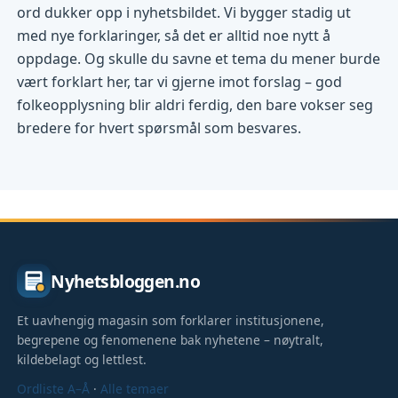
ord dukker opp i nyhetsbildet. Vi bygger stadig ut
med nye forklaringer, så det er alltid noe nytt å
oppdage. Og skulle du savne et tema du mener burde
vært forklart her, tar vi gjerne imot forslag – god
folkeopplysning blir aldri ferdig, den bare vokser seg
bredere for hvert spørsmål som besvares.
Nyhetsbloggen.no
Et uavhengig magasin som forklarer institusjonene,
begrepene og fenomenene bak nyhetene – nøytralt,
kildebelagt og lettlest.
Ordliste A–Å
·
Alle temaer