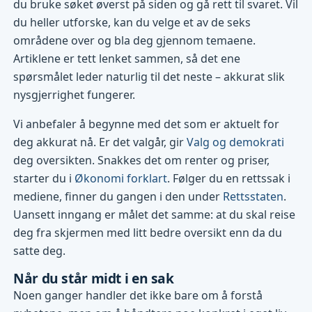
du bruke søket øverst på siden og gå rett til svaret. Vil
du heller utforske, kan du velge et av de seks
områdene over og bla deg gjennom temaene.
Artiklene er tett lenket sammen, så det ene
spørsmålet leder naturlig til det neste – akkurat slik
nysgjerrighet fungerer.
Vi anbefaler å begynne med det som er aktuelt for
deg akkurat nå. Er det valgår, gir
Valg og demokrati
deg oversikten. Snakkes det om renter og priser,
starter du i
Økonomi forklart
. Følger du en rettssak i
mediene, finner du gangen i den under
Rettsstaten
.
Uansett inngang er målet det samme: at du skal reise
deg fra skjermen med litt bedre oversikt enn da du
satte deg.
Når du står midt i en sak
Noen ganger handler det ikke bare om å forstå