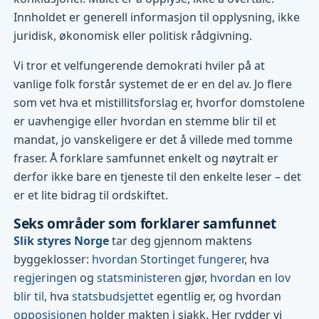
Innholdet er generell informasjon til opplysning, ikke
juridisk, økonomisk eller politisk rådgivning.
Vi tror et velfungerende demokrati hviler på at
vanlige folk forstår systemet de er en del av. Jo flere
som vet hva et mistillitsforslag er, hvorfor domstolene
er uavhengige eller hvordan en stemme blir til et
mandat, jo vanskeligere er det å villede med tomme
fraser. Å forklare samfunnet enkelt og nøytralt er
derfor ikke bare en tjeneste til den enkelte leser – det
er et lite bidrag til ordskiftet.
Seks områder som forklarer samfunnet
Slik styres Norge
tar deg gjennom maktens
byggeklosser:
hvordan Stortinget fungerer
, hva
regjeringen
og
statsministeren
gjør,
hvordan en lov
blir til
, hva
statsbudsjettet
egentlig er, og hvordan
opposisjonen
holder makten i sjakk. Her rydder vi