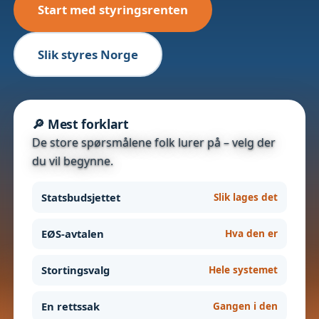
Start med styringsrenten
Slik styres Norge
🔎 Mest forklart
De store spørsmålene folk lurer på – velg der
du vil begynne.
Statsbudsjettet
Slik lages det
EØS-avtalen
Hva den er
Stortingsvalg
Hele systemet
En rettssak
Gangen i den