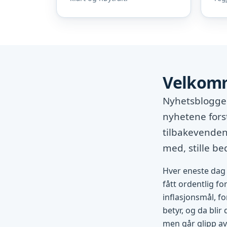
Velkomm
Nyhetsbloggen
nyhetene fors
tilbakevendend
med, stille b
Hver eneste dag 
fått ordentlig fo
inflasjonsmål, fo
betyr, og da blir
men går glipp av