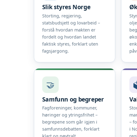
Slik styres Norge
Øk
Storting, regjering,
Sty
statsbudsjett og lovarbeid –
olj
forstå hvordan makten er
beg
fordelt og hvordan landet
øko
faktisk styres, forklart uten
enk
fagsjargong.
påv
🤝

Samfunn og begreper
Va
Fagforeninger, kommuner,
Sto
høringer og ytringsfrihet –
man
begrepene som går igjen i
– f
samfunnsdebatten, forklart
i N
klart og nøytralt.
reg