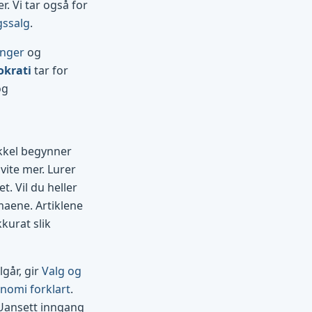
. Vi tar også for
gssalg
.
inger
og
okrati
tar for
og
ikkel begynner
vite mer. Lurer
t. Vil du heller
maene. Artiklene
kurat slik
går, gir
Valg og
nomi forklart
.
 Uansett inngang