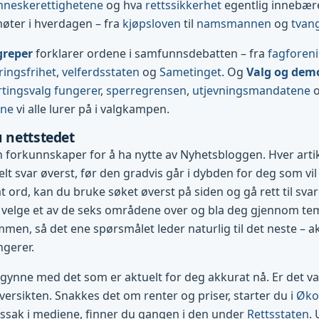
neskerettighetene
og hva
rettssikkerhet
egentlig innebærer
møter i hverdagen – fra
kjøpsloven
til
namsmannen
og
tvan
greper
forklarer ordene i samfunnsdebatten – fra
fagforen
ringsfrihet
,
velferdsstaten
og
Sametinget
. Og
Valg og dem
tingsvalg fungerer
,
sperregrensen
,
utjevningsmandatene
ene
vi alle lurer på i valgkampen.
u nettstedet
 forkunnskaper for å ha nytte av Nyhetsbloggen. Hver art
lt svar øverst, før den gradvis går i dybden for deg som vil 
 ord, kan du bruke søket øverst på siden og gå rett til svare
 velge et av de seks områdene over og bla deg gjennom te
mmen, så det ene spørsmålet leder naturlig til det neste – ak
ngerer.
egynne med det som er aktuelt for deg akkurat nå. Er det val
ersikten. Snakkes det om renter og priser, starter du i
Øko
tssak i mediene, finner du gangen i den under
Rettsstaten
.