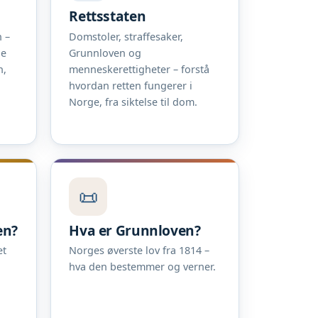
Rettsstaten
 –
Domstoler, straffesaker,
ne
Grunnloven og
n,
menneskerettigheter – forstå
hvordan retten fungerer i
Norge, fra siktelse til dom.
📜
en?
Hva er Grunnloven?
et
Norges øverste lov fra 1814 –
hva den bestemmer og verner.