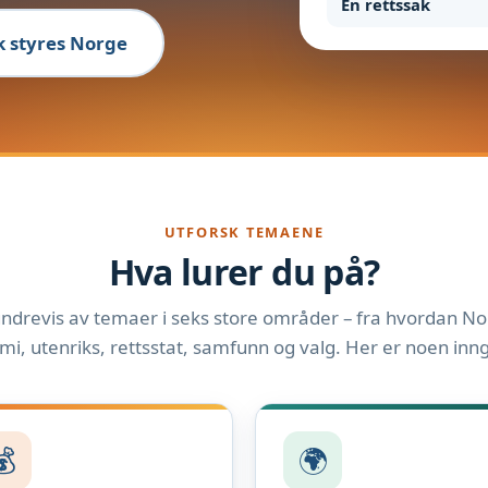
En rettssak
ik styres Norge
UTFORSK TEMAENE
Hva lurer du på?
ndrevis av temaer i seks store områder – fra hvordan Nor
i, utenriks, rettsstat, samfunn og valg. Her er noen inn
💰
🌍