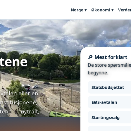
Norge ▾
Økonomi ▾
Verde
etene
🔎 Mest forklart
De store spørsmålen
begynne.
Statsbudsjettet
vtalen eller en
institusjonene,
EØS-avtalen
ne – nøytralt,
Stortingsvalg