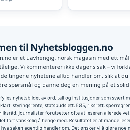
en til Nyhetsbloggen.no
.no er et uavhengig, norsk magasin med ett mål:
tåelige. Vi kommenterer ikke dagens sak – vi forkl
e tingene nyhetene alltid handler om, slik at du 
edre spørsmål og danne deg en mening på et solid
fylles nyhetsbildet av ord, tall og institusjoner som svært 
rklart: styringsrente, statsbudsjett, EØS, riksrett, sperregren
rliksråd. Journalister forutsetter ofte at leseren allerede v
 det fort vanskelig å henge med. Resultatet er at mange lese
 hva saken egentlig handler om. Det ønsker vi å gjøre noe 