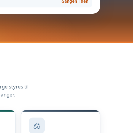
Gangen i den
ge styres til
ganger.
⚖️