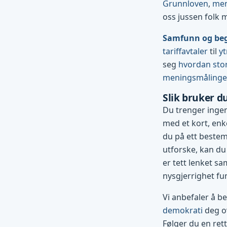
Grunnloven
,
men
oss jussen folk 
Samfunn og be
tariffavtaler
til
yt
seg
hvordan stor
meningsmåling
Slik bruker d
Du trenger ingen
med et kort, enke
du på ett bestemt
utforske, kan du
er tett lenket sa
nysgjerrighet fu
Vi anbefaler å b
demokrati
deg ov
Følger du en ret