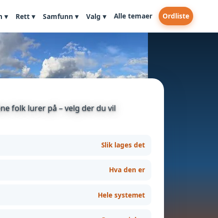
Alle temaer
Ordliste
n ▾
Rett ▾
Samfunn ▾
Valg ▾
e folk lurer på – velg der du vil
Slik lages det
Hva den er
Hele systemet