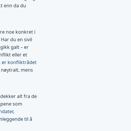
kt enn da du
re noe konkret i
 Har du en sivil
ikk galt – er
likt eller et
, er
konfliktrådet
r nøytralt, mens
dekker alt fra de
repene som
ndater
,
nleggende til å