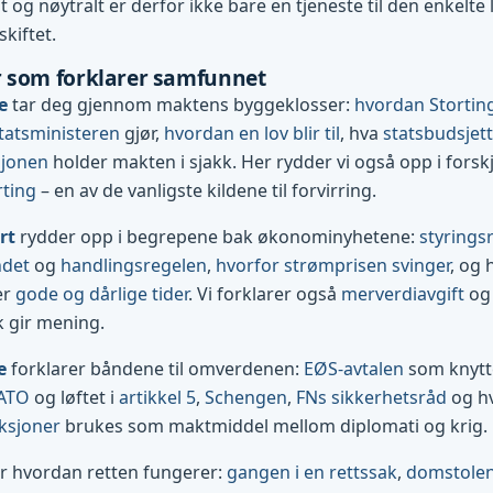
og nøytralt er derfor ikke bare en tjeneste til den enkelte l
skiftet.
 som forklarer samfunnet
e
tar deg gjennom maktens byggeklosser:
hvordan Stortin
tatsministeren
gjør,
hvordan en lov blir til
, hva
statsbudsjett
sjonen
holder makten i sjakk. Her rydder vi også opp i forsk
rting
– en av de vanligste kildene til forvirring.
rt
rydder opp i begrepene bak økonominyhetene:
styrings
ndet
og
handlingsregelen
,
hvorfor strømprisen svinger
, og 
er
gode og dårlige tider
. Vi forklarer også
merverdiavgift
og 
k gir mening.
e
forklarer båndene til omverdenen:
EØS-avtalen
som knytte
ATO
og løftet i
artikkel 5
,
Schengen
,
FNs sikkerhetsråd
og h
ksjoner
brukes som maktmiddel mellom diplomati og krig.
r hvordan retten fungerer:
gangen i en rettssak
,
domstolene