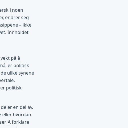
ersk i noen
r, endrer seg
insippene – ikke
et. Innholdet
 vekt på å
ål er politisk
 de ulike synene
vertale.
er politisk
de er en del av.
e eller hvordan
er. Å forklare