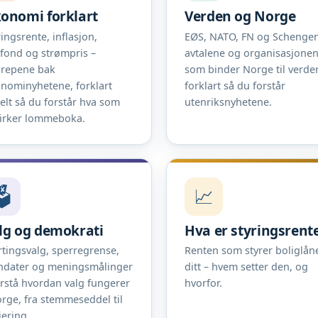
onomi forklart
Verden og Norge
ringsrente, inflasjon,
EØS, NATO, FN og Schengen
efond og strømpris –
avtalene og organisasjone
repene bak
som binder Norge til verde
nominyhetene, forklart
forklart så du forstår
elt så du forstår hva som
utenriksnyhetene.
irker lommeboka.
️
📈
lg og demokrati
Hva er styringsrent
rtingsvalg, sperregrense,
Renten som styrer boliglån
dater og meningsmålinger
ditt – hvem setter den, og
orstå hvordan valg fungerer
hvorfor.
orge, fra stemmeseddel til
jering.