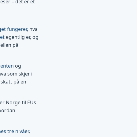
eser – det er et
get fungerer
, hva
et
egentlig er, og
jellen på
renten
og
hva som skjer i
skatt på en
r Norge til EUs
vordan
s tre nivåer
,