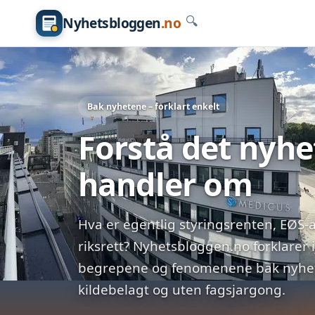
Nyhetsbloggen
.no
🔍
Bak nyhetene – forklart enkelt
Forstå det nyh
handler om
Hva er egentlig styringsrenten, EØS-a
riksrett? Nyhetsbloggen.no forklarer 
begrepene og fenomenene bak nyhete
kildebelagt og uten fagsjargong.