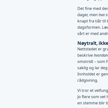
Det fine med den
dager, men
hva
s
knapt fra tiår ti
dagsformen. Lære
vårt er med andre
Nøytralt, ikke
Nettstedet er gra
beskrive
hvordan
omstridt – som f
saklig og lar deg
Innholdet er gene
rådgivning.
Vi tror et velfun
Jo flere som vet 
en stemme blir ti