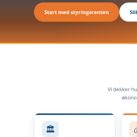
Start med styringsrenten
Sl
Vi dekker hu
økonom
🏛️