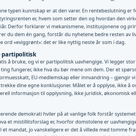
ne typen kunnskap er at den varer. En rentebeslutning er f
tyringsrenten er, hvem som setter den og hvordan den virke
l tiår. Derfor forklarer vi mekanismene, institusjonene og pr
r du dem én gang, forstår du nyhetene bedre resten av liv
 ord «eviggrønt»: det er like nyttig neste år som i dag.
 partipolitisk
tis å bruke, og vi er partipolitisk uavhengige. Vi legger stor
ting fungerer, ikke hva du bør mene om dem. Der et spørsm
ormuesskatt, EU-medlemskap eller innvandring – gjengir vi
 trekke dine egne konklusjoner. Målet er å opplyse, ikke å o
rell informasjon til opplysning, ikke juridisk, økonomisk ell
gerende demokrati hviler på at vanlige folk forstår systemet 
hva et mistillitsforslag er, hvorfor domstolene er uavhengig
l et mandat, jo vanskeligere er det å villede med tomme fras