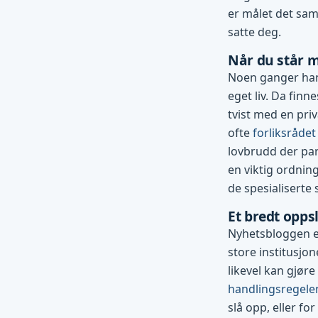
er målet det sam
satte deg.
Når du står m
Noen ganger han
eget liv. Da finn
tvist med en pri
ofte
forliksrådet
lovbrudd der par
en viktig ordning
de spesialiserte
Et bredt opp
Nyhetsbloggen er
store institusjo
likevel kan gjøre
handlingsregele
slå opp, eller for