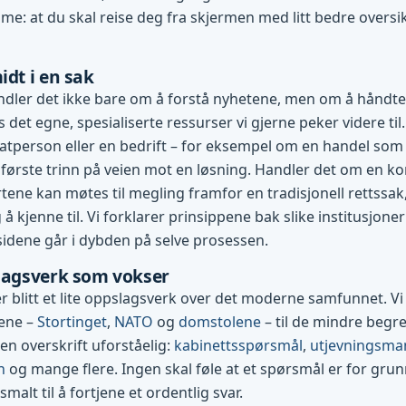
me: at du skal reise deg fra skjermen med litt bedre oversi
idt i en sak
dler det ikke bare om å forstå nyhetene, men om å håndte
es det egne, spesialiserte ressurser vi gjerne peker videre til.
vatperson eller en bedrift – for eksempel om en handel som g
første trinn på veien mot en løsning. Handler det om en konf
tene kan møtes til megling framfor en tradisjonell rettssak
 å kjenne til. Vi forklarer prinsippene bak slike institusjone
 sidene går i dybden på selve prosessen.
slagsverk som vokser
 blitt et lite oppslagsverk over det moderne samfunnet. Vi 
nene –
Stortinget
,
NATO
og
domstolene
– til de mindre beg
 en overskrift uforståelig:
kabinettsspørsmål
,
utjevningsma
n
og mange flere. Ingen skal føle at et spørsmål er for grun
 smalt til å fortjene et ordentlig svar.