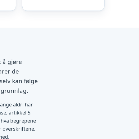
 å gjøre
arer de
selv kan følge
 grunnlag.
mange aldri har
se, artikkel 5,
et hva begrepene
r overskriftene,
med.