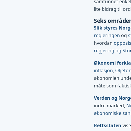
samfunnet enkelt 
lite bidrag til ord
Seks områder
Slik styres Norg
regjeringen
og
s
hvordan
opposi
regjering og Sto
Økonomi forkla
inflasjon
,
Oljefo
økonomien und
måte som faktis
Verden og Norg
indre marked,
N
økonomiske san
Rettsstaten
vise