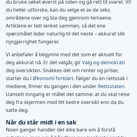
du bruke søket øverst på siden og gå rett til svaret. Vil
du heller utforske, kan du velge et av de seks
områdene over og bla deg gjennom temaene.
Artiklene er tett lenket sammen, så det ene
spørsmålet leder naturlig til det neste – akkurat slik
nysgjerrighet fungerer.
Vi anbefaler å begynne med det som er aktuelt for
deg akkurat nå. Er det valgår, gir
Valg og demokrati
deg oversikten. Snakkes det om renter og priser,
starter du i
Økonomi forklart
. Følger du en rettssak i
mediene, finner du gangen i den under
Rettsstaten
.
Uansett inngang er målet det samme: at du skal reise
deg fra skjermen med litt bedre oversikt enn da du
satte deg.
Når du står midt i en sak
Noen ganger handler det ikke bare om å forstå