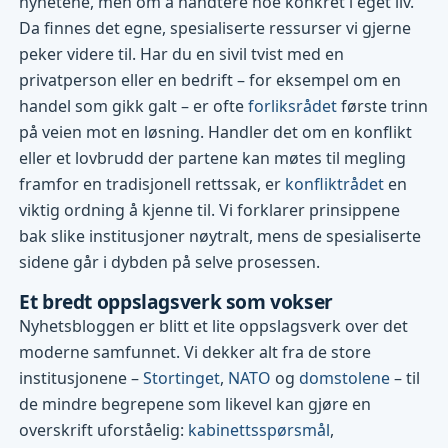
nyhetene, men om å håndtere noe konkret i eget liv.
Da finnes det egne, spesialiserte ressurser vi gjerne
peker videre til. Har du en sivil tvist med en
privatperson eller en bedrift – for eksempel om en
handel som gikk galt – er ofte
forliksrådet
første trinn
på veien mot en løsning. Handler det om en konflikt
eller et lovbrudd der partene kan møtes til megling
framfor en tradisjonell rettssak, er
konfliktrådet
en
viktig ordning å kjenne til. Vi forklarer prinsippene
bak slike institusjoner nøytralt, mens de spesialiserte
sidene går i dybden på selve prosessen.
Et bredt oppslagsverk som vokser
Nyhetsbloggen er blitt et lite oppslagsverk over det
moderne samfunnet. Vi dekker alt fra de store
institusjonene –
Stortinget
,
NATO
og
domstolene
– til
de mindre begrepene som likevel kan gjøre en
overskrift uforståelig:
kabinettsspørsmål
,