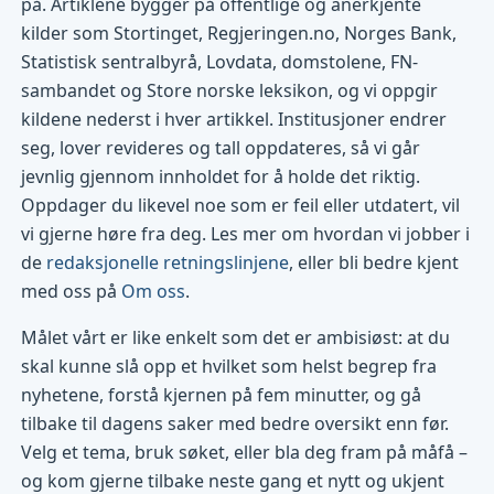
på. Artiklene bygger på offentlige og anerkjente
kilder som Stortinget, Regjeringen.no, Norges Bank,
Statistisk sentralbyrå, Lovdata, domstolene, FN-
sambandet og Store norske leksikon, og vi oppgir
kildene nederst i hver artikkel. Institusjoner endrer
seg, lover revideres og tall oppdateres, så vi går
jevnlig gjennom innholdet for å holde det riktig.
Oppdager du likevel noe som er feil eller utdatert, vil
vi gjerne høre fra deg. Les mer om hvordan vi jobber i
de
redaksjonelle retningslinjene
, eller bli bedre kjent
med oss på
Om oss
.
Målet vårt er like enkelt som det er ambisiøst: at du
skal kunne slå opp et hvilket som helst begrep fra
nyhetene, forstå kjernen på fem minutter, og gå
tilbake til dagens saker med bedre oversikt enn før.
Velg et tema, bruk søket, eller bla deg fram på måfå –
og kom gjerne tilbake neste gang et nytt og ukjent