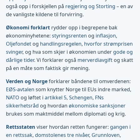
også opp i forskjellen på
regjering og Storting
– en av
de vanligste kildene til forvirring.
Økonomi forklart
rydder opp i begrepene bak
økonominyhetene:
styringsrenten
og
inflasjon
,
Oljefondet
og
handlingsregelen
,
hvorfor strømprisen
svinger
, og hva som skjer i økonomien under
gode og
dårlige tider
. Vi forklarer også
merverdiavgift
og skatt
på en måte som faktisk gir mening.
Verden og Norge
forklarer båndene til omverdenen:
EØS-avtalen
som knytter Norge til EUs indre marked,
NATO
og løftet i
artikkel 5
,
Schengen
,
FNs
sikkerhetsråd
og hvordan
økonomiske sanksjoner
brukes som maktmiddel mellom diplomati og krig.
Rettsstaten
viser hvordan retten fungerer:
gangen i
en rettssak
,
domstolenes tre nivåer
,
Grunnloven
,