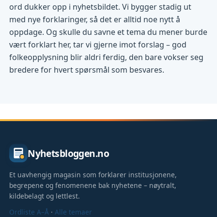
ord dukker opp i nyhetsbildet. Vi bygger stadig ut
med nye forklaringer, så det er alltid noe nytt å
oppdage. Og skulle du savne et tema du mener burde
vært forklart her, tar vi gjerne imot forslag – god
folkeopplysning blir aldri ferdig, den bare vokser seg
bredere for hvert spørsmål som besvares.
Nyhetsbloggen.no
Et uavhengig magasin som forklarer institusjonene,
begrepene og fenomenene bak nyhetene – nøytralt,
kildebelagt og lettlest.
Ordliste A–Å
·
Alle temaer