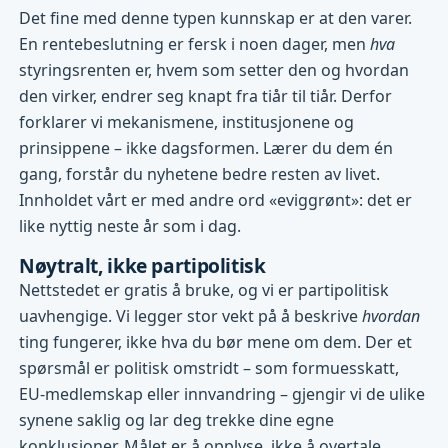
Det fine med denne typen kunnskap er at den varer.
En rentebeslutning er fersk i noen dager, men
hva
styringsrenten er, hvem som setter den og hvordan
den virker, endrer seg knapt fra tiår til tiår. Derfor
forklarer vi mekanismene, institusjonene og
prinsippene – ikke dagsformen. Lærer du dem én
gang, forstår du nyhetene bedre resten av livet.
Innholdet vårt er med andre ord «eviggrønt»: det er
like nyttig neste år som i dag.
Nøytralt, ikke partipolitisk
Nettstedet er gratis å bruke, og vi er partipolitisk
uavhengige. Vi legger stor vekt på å beskrive
hvordan
ting fungerer, ikke hva du bør mene om dem. Der et
spørsmål er politisk omstridt – som formuesskatt,
EU-medlemskap eller innvandring – gjengir vi de ulike
synene saklig og lar deg trekke dine egne
konklusjoner. Målet er å opplyse, ikke å overtale.