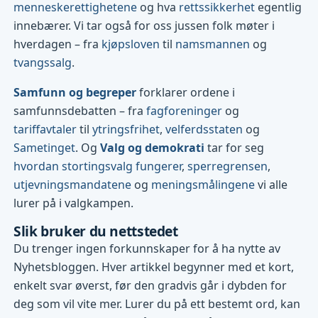
menneskerettighetene
og hva
rettssikkerhet
egentlig
innebærer. Vi tar også for oss jussen folk møter i
hverdagen – fra
kjøpsloven
til
namsmannen
og
tvangssalg
.
Samfunn og begreper
forklarer ordene i
samfunnsdebatten – fra
fagforeninger
og
tariffavtaler
til
ytringsfrihet
,
velferdsstaten
og
Sametinget
. Og
Valg og demokrati
tar for seg
hvordan stortingsvalg fungerer
,
sperregrensen
,
utjevningsmandatene
og
meningsmålingene
vi alle
lurer på i valgkampen.
Slik bruker du nettstedet
Du trenger ingen forkunnskaper for å ha nytte av
Nyhetsbloggen. Hver artikkel begynner med et kort,
enkelt svar øverst, før den gradvis går i dybden for
deg som vil vite mer. Lurer du på ett bestemt ord, kan