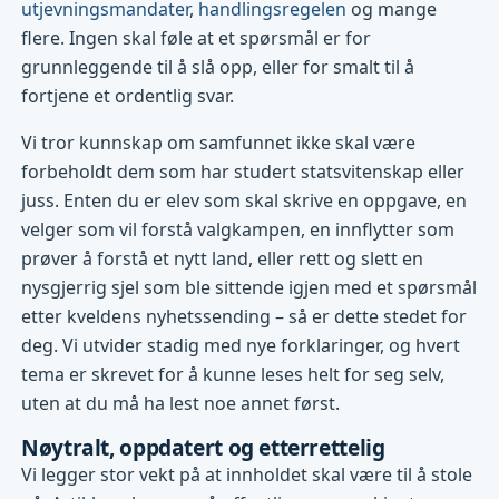
utjevningsmandater
,
handlingsregelen
og mange
flere. Ingen skal føle at et spørsmål er for
grunnleggende til å slå opp, eller for smalt til å
fortjene et ordentlig svar.
Vi tror kunnskap om samfunnet ikke skal være
forbeholdt dem som har studert statsvitenskap eller
juss. Enten du er elev som skal skrive en oppgave, en
velger som vil forstå valgkampen, en innflytter som
prøver å forstå et nytt land, eller rett og slett en
nysgjerrig sjel som ble sittende igjen med et spørsmål
etter kveldens nyhetssending – så er dette stedet for
deg. Vi utvider stadig med nye forklaringer, og hvert
tema er skrevet for å kunne leses helt for seg selv,
uten at du må ha lest noe annet først.
Nøytralt, oppdatert og etterrettelig
Vi legger stor vekt på at innholdet skal være til å stole