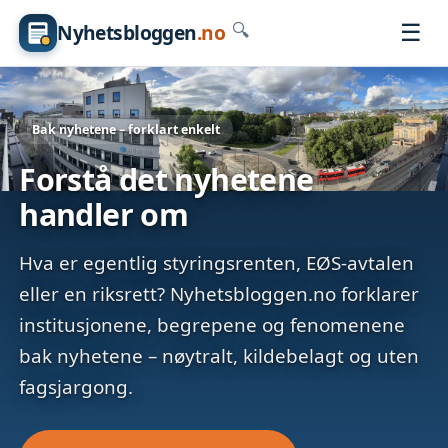
☰
Nyhetsbloggen
.no
🔍
Bak nyhetene – forklart enkelt
Forstå det nyhetene
handler om
Hva er egentlig styringsrenten, EØS-avtalen
eller en riksrett? Nyhetsbloggen.no forklarer
institusjonene, begrepene og fenomenene
bak nyhetene – nøytralt, kildebelagt og uten
fagsjargong.