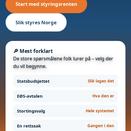
Start med styringsrenten
Slik styres Norge
🔎 Mest forklart
De store spørsmålene folk lurer på – velg der
du vil begynne.
Statsbudsjettet
Slik lages det
EØS-avtalen
Hva den er
Stortingsvalg
Hele systemet
En rettssak
Gangen i den