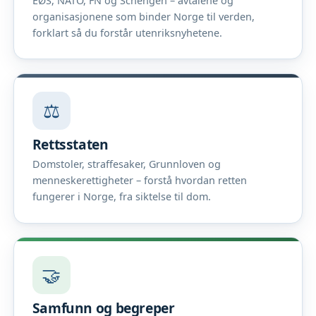
EØS, NATO, FN og Schengen – avtalene og
organisasjonene som binder Norge til verden,
forklart så du forstår utenriksnyhetene.
⚖️
Rettsstaten
Domstoler, straffesaker, Grunnloven og
menneskerettigheter – forstå hvordan retten
fungerer i Norge, fra siktelse til dom.
🤝
Samfunn og begreper