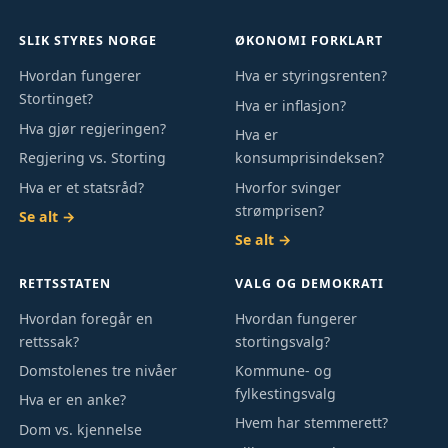
SLIK STYRES NORGE
ØKONOMI FORKLART
Hvordan fungerer
Hva er styringsrenten?
Stortinget?
Hva er inflasjon?
Hva gjør regjeringen?
Hva er
Regjering vs. Storting
konsumprisindeksen?
Hva er et statsråd?
Hvorfor svinger
strømprisen?
Se alt →
Se alt →
RETTSSTATEN
VALG OG DEMOKRATI
Hvordan foregår en
Hvordan fungerer
rettssak?
stortingsvalg?
Domstolenes tre nivåer
Kommune- og
fylkestingsvalg
Hva er en anke?
Hvem har stemmerett?
Dom vs. kjennelse