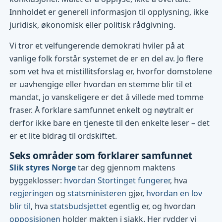
Innholdet er generell informasjon til opplysning, ikke
juridisk, økonomisk eller politisk rådgivning.
Vi tror et velfungerende demokrati hviler på at
vanlige folk forstår systemet de er en del av. Jo flere
som vet hva et mistillitsforslag er, hvorfor domstolene
er uavhengige eller hvordan en stemme blir til et
mandat, jo vanskeligere er det å villede med tomme
fraser. Å forklare samfunnet enkelt og nøytralt er
derfor ikke bare en tjeneste til den enkelte leser – det
er et lite bidrag til ordskiftet.
Seks områder som forklarer samfunnet
Slik styres Norge
tar deg gjennom maktens
byggeklosser:
hvordan Stortinget fungerer
, hva
regjeringen
og
statsministeren
gjør,
hvordan en lov
blir til
, hva
statsbudsjettet
egentlig er, og hvordan
opposisjonen
holder makten i sjakk. Her rydder vi