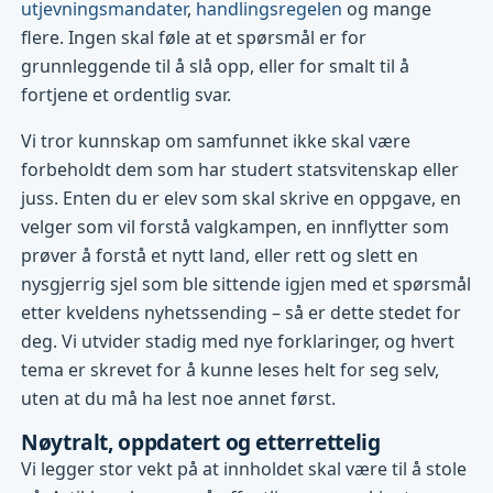
utjevningsmandater
,
handlingsregelen
og mange
flere. Ingen skal føle at et spørsmål er for
grunnleggende til å slå opp, eller for smalt til å
fortjene et ordentlig svar.
Vi tror kunnskap om samfunnet ikke skal være
forbeholdt dem som har studert statsvitenskap eller
juss. Enten du er elev som skal skrive en oppgave, en
velger som vil forstå valgkampen, en innflytter som
prøver å forstå et nytt land, eller rett og slett en
nysgjerrig sjel som ble sittende igjen med et spørsmål
etter kveldens nyhetssending – så er dette stedet for
deg. Vi utvider stadig med nye forklaringer, og hvert
tema er skrevet for å kunne leses helt for seg selv,
uten at du må ha lest noe annet først.
Nøytralt, oppdatert og etterrettelig
Vi legger stor vekt på at innholdet skal være til å stole