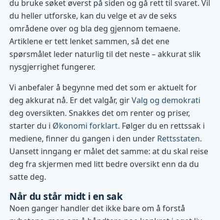
du bruke søket øverst på siden og gå rett til svaret. Vil
du heller utforske, kan du velge et av de seks
områdene over og bla deg gjennom temaene.
Artiklene er tett lenket sammen, så det ene
spørsmålet leder naturlig til det neste – akkurat slik
nysgjerrighet fungerer.
Vi anbefaler å begynne med det som er aktuelt for
deg akkurat nå. Er det valgår, gir
Valg og demokrati
deg oversikten. Snakkes det om renter og priser,
starter du i
Økonomi forklart
. Følger du en rettssak i
mediene, finner du gangen i den under
Rettsstaten
.
Uansett inngang er målet det samme: at du skal reise
deg fra skjermen med litt bedre oversikt enn da du
satte deg.
Når du står midt i en sak
Noen ganger handler det ikke bare om å forstå