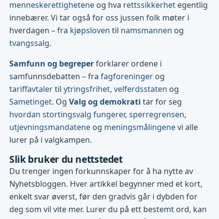
menneskerettighetene
og hva
rettssikkerhet
egentlig
innebærer. Vi tar også for oss jussen folk møter i
hverdagen – fra
kjøpsloven
til
namsmannen
og
tvangssalg
.
Samfunn og begreper
forklarer ordene i
samfunnsdebatten – fra
fagforeninger
og
tariffavtaler
til
ytringsfrihet
,
velferdsstaten
og
Sametinget
. Og
Valg og demokrati
tar for seg
hvordan stortingsvalg fungerer
,
sperregrensen
,
utjevningsmandatene
og
meningsmålingene
vi alle
lurer på i valgkampen.
Slik bruker du nettstedet
Du trenger ingen forkunnskaper for å ha nytte av
Nyhetsbloggen. Hver artikkel begynner med et kort,
enkelt svar øverst, før den gradvis går i dybden for
deg som vil vite mer. Lurer du på ett bestemt ord, kan