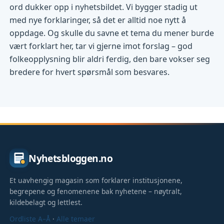
ord dukker opp i nyhetsbildet. Vi bygger stadig ut
med nye forklaringer, så det er alltid noe nytt å
oppdage. Og skulle du savne et tema du mener burde
vært forklart her, tar vi gjerne imot forslag – god
folkeopplysning blir aldri ferdig, den bare vokser seg
bredere for hvert spørsmål som besvares.
Nyhetsbloggen.no
Et uavhengig magasin som forklarer institusjonene,
begrepene og fenomenene bak nyhetene – nøytralt,
kildebelagt og lettlest.
Ordliste A–Å
·
Alle temaer