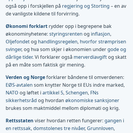
også opp i forskjellen på
regjering og Storting
– en av
de vanligste kildene til forvirring.
Økonomi forklart
rydder opp i begrepene bak
økonominyhetene:
styringsrenten
og
inflasjon
,
Oljefondet
og
handlingsregelen
,
hvorfor strømprisen
svinger
, og hva som skjer i økonomien under
gode og
dårlige tider
. Vi forklarer også
merverdiavgift
og skatt
på en måte som faktisk gir mening.
Verden og Norge
forklarer båndene til omverdenen:
EØS-avtalen
som knytter Norge til EUs indre marked,
NATO
og løftet i
artikkel 5
,
Schengen
,
FNs
sikkerhetsråd
og hvordan
økonomiske sanksjoner
brukes som maktmiddel mellom diplomati og krig.
Rettsstaten
viser hvordan retten fungerer:
gangen i
en rettssak
,
domstolenes tre nivåer
,
Grunnloven
,