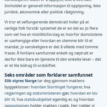
Innholdet er generell informasjon til opplysning, ikke
juridisk, økonomisk eller politisk rådgivning.
Vi tror et velfungerende demokrati hviler på at
vanlige folk forstår systemet de er en del av. Jo flere
som vet hva et mistillitsforslag er, hvorfor domstolene
er uavhengige eller hvordan en stemme blir til et
mandat, jo vanskeligere er det å villede med tomme
fraser. Å forklare samfunnet enkelt og nøytralt er
derfor ikke bare en tjeneste til den enkelte leser – det
er et lite bidrag til ordskiftet.
Seks områder som forklarer samfunnet
Slik styres Norge
tar deg gjennom maktens
byggeklosser:
hvordan Stortinget fungerer
, hva
regjeringen
og
statsministeren
gjør,
hvordan en lov
blir til
, hva
statsbudsjettet
egentlig er, og hvordan
opposisjonen
holder makten i sjakk. Her rydder vi