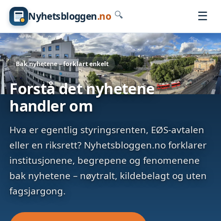
☰
Nyhetsbloggen
.no
🔍
Bak nyhetene – forklart enkelt
Forstå det nyhetene
handler om
Hva er egentlig styringsrenten, EØS-avtalen
eller en riksrett? Nyhetsbloggen.no forklarer
institusjonene, begrepene og fenomenene
bak nyhetene – nøytralt, kildebelagt og uten
fagsjargong.