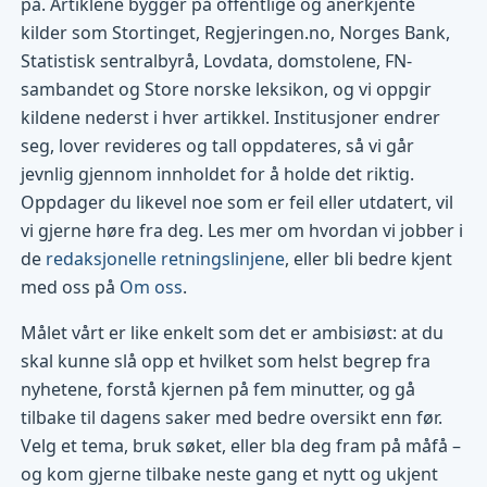
på. Artiklene bygger på offentlige og anerkjente
kilder som Stortinget, Regjeringen.no, Norges Bank,
Statistisk sentralbyrå, Lovdata, domstolene, FN-
sambandet og Store norske leksikon, og vi oppgir
kildene nederst i hver artikkel. Institusjoner endrer
seg, lover revideres og tall oppdateres, så vi går
jevnlig gjennom innholdet for å holde det riktig.
Oppdager du likevel noe som er feil eller utdatert, vil
vi gjerne høre fra deg. Les mer om hvordan vi jobber i
de
redaksjonelle retningslinjene
, eller bli bedre kjent
med oss på
Om oss
.
Målet vårt er like enkelt som det er ambisiøst: at du
skal kunne slå opp et hvilket som helst begrep fra
nyhetene, forstå kjernen på fem minutter, og gå
tilbake til dagens saker med bedre oversikt enn før.
Velg et tema, bruk søket, eller bla deg fram på måfå –
og kom gjerne tilbake neste gang et nytt og ukjent