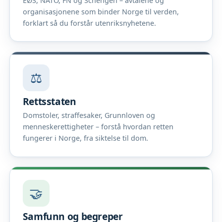
EØS, NATO, FN og Schengen – avtalene og
organisasjonene som binder Norge til verden,
forklart så du forstår utenriksnyhetene.
⚖️
Rettsstaten
Domstoler, straffesaker, Grunnloven og
menneskerettigheter – forstå hvordan retten
fungerer i Norge, fra siktelse til dom.
🤝
Samfunn og begreper