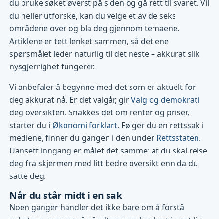
du bruke søket øverst på siden og gå rett til svaret. Vil
du heller utforske, kan du velge et av de seks
områdene over og bla deg gjennom temaene.
Artiklene er tett lenket sammen, så det ene
spørsmålet leder naturlig til det neste – akkurat slik
nysgjerrighet fungerer.
Vi anbefaler å begynne med det som er aktuelt for
deg akkurat nå. Er det valgår, gir
Valg og demokrati
deg oversikten. Snakkes det om renter og priser,
starter du i
Økonomi forklart
. Følger du en rettssak i
mediene, finner du gangen i den under
Rettsstaten
.
Uansett inngang er målet det samme: at du skal reise
deg fra skjermen med litt bedre oversikt enn da du
satte deg.
Når du står midt i en sak
Noen ganger handler det ikke bare om å forstå