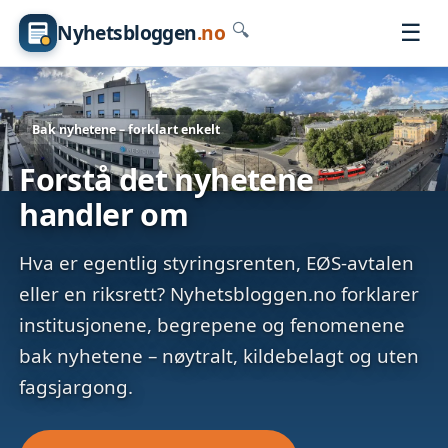
☰
Nyhetsbloggen
.no
🔍
Bak nyhetene – forklart enkelt
Forstå det nyhetene
handler om
Hva er egentlig styringsrenten, EØS-avtalen
eller en riksrett? Nyhetsbloggen.no forklarer
institusjonene, begrepene og fenomenene
bak nyhetene – nøytralt, kildebelagt og uten
fagsjargong.