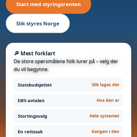
Start med styringsrenten
Slik styres Norge
🔎 Mest forklart
De store spørsmålene folk lurer på – velg der
du vil begynne.
Statsbudsjettet
Slik lages det
EØS-avtalen
Hva den er
Stortingsvalg
Hele systemet
En rettssak
Gangen i den