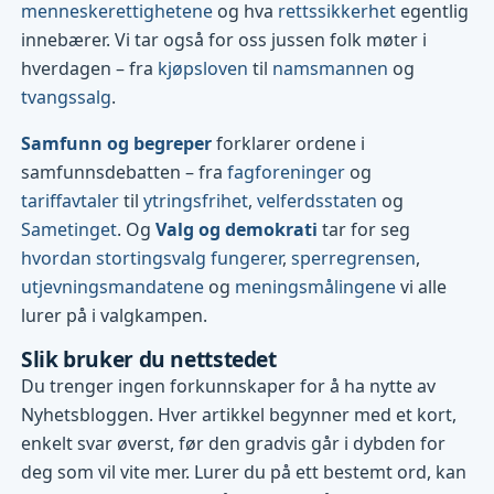
menneskerettighetene
og hva
rettssikkerhet
egentlig
innebærer. Vi tar også for oss jussen folk møter i
hverdagen – fra
kjøpsloven
til
namsmannen
og
tvangssalg
.
Samfunn og begreper
forklarer ordene i
samfunnsdebatten – fra
fagforeninger
og
tariffavtaler
til
ytringsfrihet
,
velferdsstaten
og
Sametinget
. Og
Valg og demokrati
tar for seg
hvordan stortingsvalg fungerer
,
sperregrensen
,
utjevningsmandatene
og
meningsmålingene
vi alle
lurer på i valgkampen.
Slik bruker du nettstedet
Du trenger ingen forkunnskaper for å ha nytte av
Nyhetsbloggen. Hver artikkel begynner med et kort,
enkelt svar øverst, før den gradvis går i dybden for
deg som vil vite mer. Lurer du på ett bestemt ord, kan