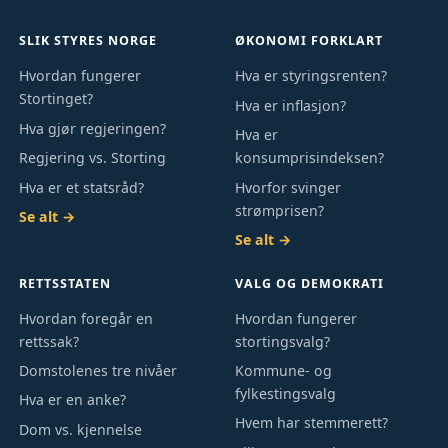
SLIK STYRES NORGE
ØKONOMI FORKLART
Hvordan fungerer
Hva er styringsrenten?
Stortinget?
Hva er inflasjon?
Hva gjør regjeringen?
Hva er
Regjering vs. Storting
konsumprisindeksen?
Hva er et statsråd?
Hvorfor svinger
strømprisen?
Se alt →
Se alt →
RETTSSTATEN
VALG OG DEMOKRATI
Hvordan foregår en
Hvordan fungerer
rettssak?
stortingsvalg?
Domstolenes tre nivåer
Kommune- og
fylkestingsvalg
Hva er en anke?
Hvem har stemmerett?
Dom vs. kjennelse