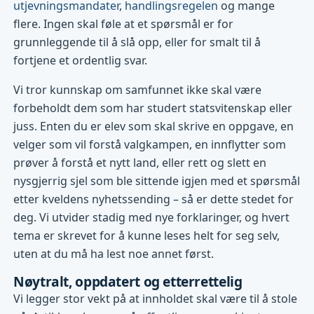
utjevningsmandater
,
handlingsregelen
og mange
flere. Ingen skal føle at et spørsmål er for
grunnleggende til å slå opp, eller for smalt til å
fortjene et ordentlig svar.
Vi tror kunnskap om samfunnet ikke skal være
forbeholdt dem som har studert statsvitenskap eller
juss. Enten du er elev som skal skrive en oppgave, en
velger som vil forstå valgkampen, en innflytter som
prøver å forstå et nytt land, eller rett og slett en
nysgjerrig sjel som ble sittende igjen med et spørsmål
etter kveldens nyhetssending – så er dette stedet for
deg. Vi utvider stadig med nye forklaringer, og hvert
tema er skrevet for å kunne leses helt for seg selv,
uten at du må ha lest noe annet først.
Nøytralt, oppdatert og etterrettelig
Vi legger stor vekt på at innholdet skal være til å stole