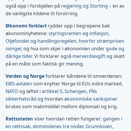
også opp i forskjellen på
regjering og Storting
– en av
de vanligste kildene til forvirring.
Økonomi forklart
rydder opp i begrepene bak
økonominyhetene:
styringsrenten
og
inflasjon
,
Oljefondet
og
handlingsregelen
,
hvorfor strømprisen
svinger
, og hva som skjer i økonomien under
gode og
dårlige tider
. Vi forklarer også
merverdiavgift
og skatt
på en måte som faktisk gir mening.
Verden og Norge
forklarer båndene til omverdenen:
EØS-avtalen
som knytter Norge til EUs indre marked,
NATO
og løftet i
artikkel 5
,
Schengen
,
FNs
sikkerhetsråd
og hvordan
økonomiske sanksjoner
brukes som maktmiddel mellom diplomati og krig.
Rettsstaten
viser hvordan retten fungerer:
gangen i
en rettssak
,
domstolenes tre nivåer
,
Grunnloven
,