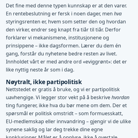
Det fine med denne typen kunnskap er at den varer.
En rentebeslutning er fersk i noen dager, men
hva
styringsrenten er, hvem som setter den og hvordan
den virker, endrer seg knapt fra tiår til tiår. Derfor
forklarer vi mekanismene, institusjonene og
prinsippene – ikke dagsformen. Lærer du dem én
gang, forstår du nyhetene bedre resten av livet.
Innholdet vårt er med andre ord «eviggrønt»: det er
like nyttig neste år som i dag.
Nøytralt, ikke partipolitisk
Nettstedet er gratis å bruke, og vi er partipolitisk
uavhengige. Vi legger stor vekt på å beskrive
hvordan
ting fungerer, ikke hva du bør mene om dem. Der et
spørsmål er politisk omstridt – som formuesskatt,
EU-medlemskap eller innvandring – gjengir vi de ulike
synene saklig og lar deg trekke dine egne
konklusjoner. Målet er å opplyse, ikke å overtale.