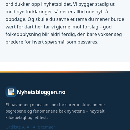
ord dukker opp i nyhetsbildet. Vi bygger stadig ut
med nye forklaringer, så det er alltid noe nytt å
oppdage. Og skulle du savne et tema du mener burde
vært forklart her, tar vi gjerne imot forslag – god
folkeopplysning blir aldri ferdig, den bare vokser seg
bredere for hvert spørsmål som besvares.
Nyhetsbloggen.no
Et uavhengig magasin som forklarer institusjonene,
begrepene og fenomenene bak nyhetene – nøytralt,
kildebelagt og lettlest.
Ordliste A–Å
·
Alle temaer