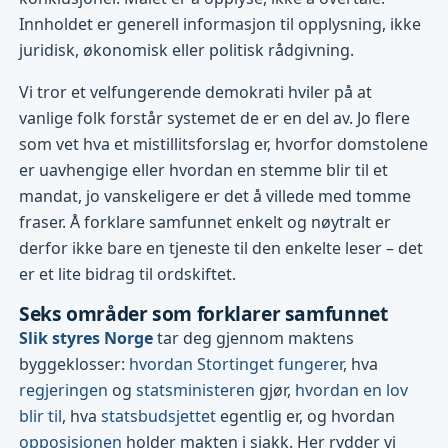
Innholdet er generell informasjon til opplysning, ikke
juridisk, økonomisk eller politisk rådgivning.
Vi tror et velfungerende demokrati hviler på at
vanlige folk forstår systemet de er en del av. Jo flere
som vet hva et mistillitsforslag er, hvorfor domstolene
er uavhengige eller hvordan en stemme blir til et
mandat, jo vanskeligere er det å villede med tomme
fraser. Å forklare samfunnet enkelt og nøytralt er
derfor ikke bare en tjeneste til den enkelte leser – det
er et lite bidrag til ordskiftet.
Seks områder som forklarer samfunnet
Slik styres Norge
tar deg gjennom maktens
byggeklosser:
hvordan Stortinget fungerer
, hva
regjeringen
og
statsministeren
gjør,
hvordan en lov
blir til
, hva
statsbudsjettet
egentlig er, og hvordan
opposisjonen
holder makten i sjakk. Her rydder vi