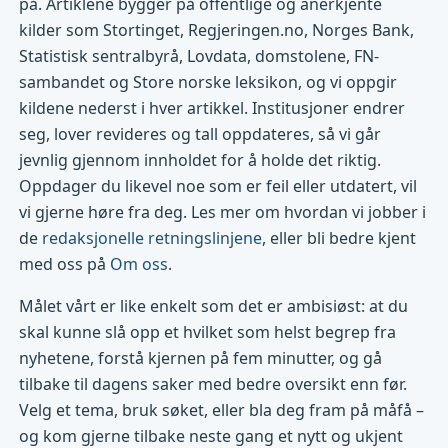
på. Artiklene bygger på offentlige og anerkjente
kilder som Stortinget, Regjeringen.no, Norges Bank,
Statistisk sentralbyrå, Lovdata, domstolene, FN-
sambandet og Store norske leksikon, og vi oppgir
kildene nederst i hver artikkel. Institusjoner endrer
seg, lover revideres og tall oppdateres, så vi går
jevnlig gjennom innholdet for å holde det riktig.
Oppdager du likevel noe som er feil eller utdatert, vil
vi gjerne høre fra deg. Les mer om hvordan vi jobber i
de
redaksjonelle retningslinjene
, eller bli bedre kjent
med oss på
Om oss
.
Målet vårt er like enkelt som det er ambisiøst: at du
skal kunne slå opp et hvilket som helst begrep fra
nyhetene, forstå kjernen på fem minutter, og gå
tilbake til dagens saker med bedre oversikt enn før.
Velg et tema, bruk søket, eller bla deg fram på måfå –
og kom gjerne tilbake neste gang et nytt og ukjent