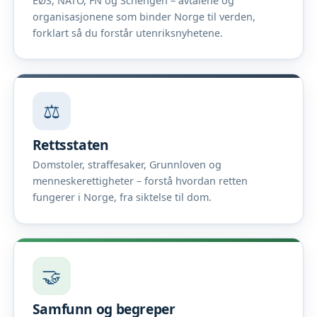
EØS, NATO, FN og Schengen – avtalene og
organisasjonene som binder Norge til verden,
forklart så du forstår utenriksnyhetene.
⚖️
Rettsstaten
Domstoler, straffesaker, Grunnloven og
menneskerettigheter – forstå hvordan retten
fungerer i Norge, fra siktelse til dom.
🤝
Samfunn og begreper