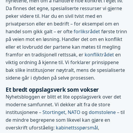
nyhetene, men om å håndtere noe konkret i eget liv.
Da finnes det egne, spesialiserte ressurser vi gjerne
peker videre til. Har du en sivil tvist med en
privatperson eller en bedrift – for eksempel om en
handel som gikk galt – er ofte
forliksrådet
første trinn
på veien mot en løsning. Handler det om en konflikt
eller et lovbrudd der partene kan møtes til megling
framfor en tradisjonell rettssak, er
konfliktrådet
en
viktig ordning å kjenne til. Vi forklarer prinsippene
bak slike institusjoner nøytralt, mens de spesialiserte
sidene går i dybden på selve prosessen.
Et bredt oppslagsverk som vokser
Nyhetsbloggen er blitt et lite oppslagsverk over det
moderne samfunnet. Vi dekker alt fra de store
institusjonene –
Stortinget
,
NATO
og
domstolene
– til
de mindre begrepene som likevel kan gjøre en
overskrift uforståelig:
kabinettsspørsmål
,