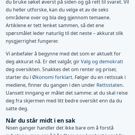
du bruke søket øverst på siden og gå rett til svaret. Vil
du heller utforske, kan du velge et av de seks
områdene over og bla deg gjennom temaene.
Artiklene er tett lenket sammen, så det ene
spørsmålet leder naturlig til det neste – akkurat slik
nysgjerrighet fungerer.
Vi anbefaler å begynne med det som er aktuelt for
deg akkurat nå. Er det valgår, gir
Valg og demokrati
deg oversikten. Snakkes det om renter og priser,
starter du i
Økonomi forklart
. Følger du en rettssak i
mediene, finner du gangen i den under
Rettsstaten
.
Uansett inngang er målet det samme: at du skal reise
deg fra skjermen med litt bedre oversikt enn da du
satte deg.
Når du står midt i en sak
Noen ganger handler det ikke bare om å forstå