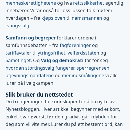
menneskerettighetene
og hva
rettssikkerhet
egentlig
innebærer. Vi tar også for oss jussen folk møter i
hverdagen – fra
kjøpsloven
til
namsmannen
og
tvangssalg
.
Samfunn og begreper
forklarer ordene i
samfunnsdebatten – fra
fagforeninger
og
tariffavtaler
til
ytringsfrihet
,
velferdsstaten
og
Sametinget
. Og
Valg og demokrati
tar for seg
hvordan stortingsvalg fungerer
,
sperregrensen
,
utjevningsmandatene
og
meningsmålingene
vi alle
lurer på i valgkampen.
Slik bruker du nettstedet
Du trenger ingen forkunnskaper for å ha nytte av
Nyhetsbloggen. Hver artikkel begynner med et kort,
enkelt svar øverst, før den gradvis går i dybden for
deg som vil vite mer. Lurer du på ett bestemt ord, kan