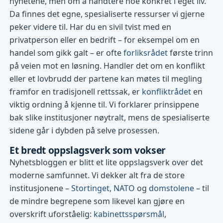
nyhetene, men om å håndtere noe konkret i eget liv.
Da finnes det egne, spesialiserte ressurser vi gjerne
peker videre til. Har du en sivil tvist med en
privatperson eller en bedrift – for eksempel om en
handel som gikk galt – er ofte
forliksrådet
første trinn
på veien mot en løsning. Handler det om en konflikt
eller et lovbrudd der partene kan møtes til megling
framfor en tradisjonell rettssak, er
konfliktrådet
en
viktig ordning å kjenne til. Vi forklarer prinsippene
bak slike institusjoner nøytralt, mens de spesialiserte
sidene går i dybden på selve prosessen.
Et bredt oppslagsverk som vokser
Nyhetsbloggen er blitt et lite oppslagsverk over det
moderne samfunnet. Vi dekker alt fra de store
institusjonene –
Stortinget
,
NATO
og
domstolene
– til
de mindre begrepene som likevel kan gjøre en
overskrift uforståelig:
kabinettsspørsmål
,