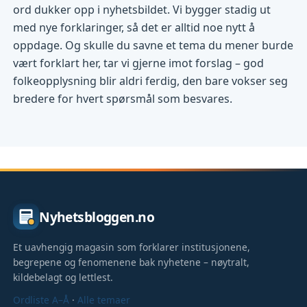
ord dukker opp i nyhetsbildet. Vi bygger stadig ut
med nye forklaringer, så det er alltid noe nytt å
oppdage. Og skulle du savne et tema du mener burde
vært forklart her, tar vi gjerne imot forslag – god
folkeopplysning blir aldri ferdig, den bare vokser seg
bredere for hvert spørsmål som besvares.
Nyhetsbloggen.no
Et uavhengig magasin som forklarer institusjonene,
begrepene og fenomenene bak nyhetene – nøytralt,
kildebelagt og lettlest.
Ordliste A–Å
·
Alle temaer