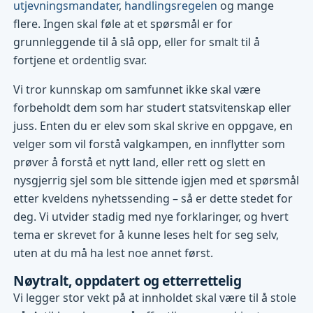
utjevningsmandater
,
handlingsregelen
og mange
flere. Ingen skal føle at et spørsmål er for
grunnleggende til å slå opp, eller for smalt til å
fortjene et ordentlig svar.
Vi tror kunnskap om samfunnet ikke skal være
forbeholdt dem som har studert statsvitenskap eller
juss. Enten du er elev som skal skrive en oppgave, en
velger som vil forstå valgkampen, en innflytter som
prøver å forstå et nytt land, eller rett og slett en
nysgjerrig sjel som ble sittende igjen med et spørsmål
etter kveldens nyhetssending – så er dette stedet for
deg. Vi utvider stadig med nye forklaringer, og hvert
tema er skrevet for å kunne leses helt for seg selv,
uten at du må ha lest noe annet først.
Nøytralt, oppdatert og etterrettelig
Vi legger stor vekt på at innholdet skal være til å stole