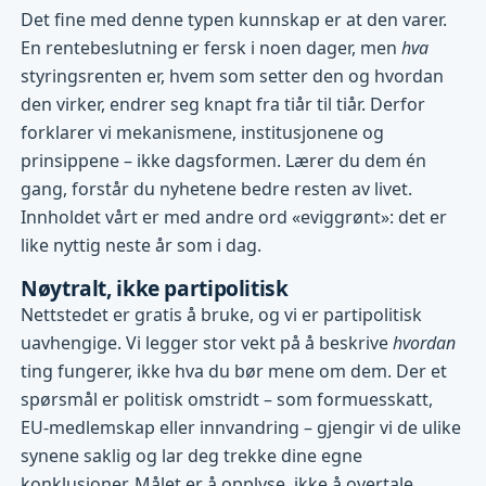
Det fine med denne typen kunnskap er at den varer.
En rentebeslutning er fersk i noen dager, men
hva
styringsrenten er, hvem som setter den og hvordan
den virker, endrer seg knapt fra tiår til tiår. Derfor
forklarer vi mekanismene, institusjonene og
prinsippene – ikke dagsformen. Lærer du dem én
gang, forstår du nyhetene bedre resten av livet.
Innholdet vårt er med andre ord «eviggrønt»: det er
like nyttig neste år som i dag.
Nøytralt, ikke partipolitisk
Nettstedet er gratis å bruke, og vi er partipolitisk
uavhengige. Vi legger stor vekt på å beskrive
hvordan
ting fungerer, ikke hva du bør mene om dem. Der et
spørsmål er politisk omstridt – som formuesskatt,
EU-medlemskap eller innvandring – gjengir vi de ulike
synene saklig og lar deg trekke dine egne
konklusjoner. Målet er å opplyse, ikke å overtale.