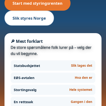
Start med styringsrenten
Slik styres Norge
🔎 Mest forklart
De store spørsmålene folk lurer på – velg der
du vil begynne.
Statsbudsjettet
Slik lages det
EØS-avtalen
Hva den er
Stortingsvalg
Hele systemet
En rettssak
Gangen i den