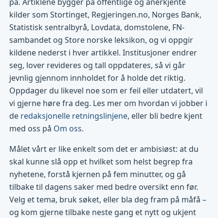
på. Artiklene bygger på offentlige og anerkjente
kilder som Stortinget, Regjeringen.no, Norges Bank,
Statistisk sentralbyrå, Lovdata, domstolene, FN-
sambandet og Store norske leksikon, og vi oppgir
kildene nederst i hver artikkel. Institusjoner endrer
seg, lover revideres og tall oppdateres, så vi går
jevnlig gjennom innholdet for å holde det riktig.
Oppdager du likevel noe som er feil eller utdatert, vil
vi gjerne høre fra deg. Les mer om hvordan vi jobber i
de
redaksjonelle retningslinjene
, eller bli bedre kjent
med oss på
Om oss
.
Målet vårt er like enkelt som det er ambisiøst: at du
skal kunne slå opp et hvilket som helst begrep fra
nyhetene, forstå kjernen på fem minutter, og gå
tilbake til dagens saker med bedre oversikt enn før.
Velg et tema, bruk søket, eller bla deg fram på måfå –
og kom gjerne tilbake neste gang et nytt og ukjent