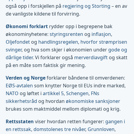
også opp i forskjellen på
regjering og Storting
– en av
de vanligste kildene til forvirring.
Økonomi forklart
rydder opp i begrepene bak
økonominyhetene:
styringsrenten
og
inflasjon
,
Oljefondet
og
handlingsregelen
,
hvorfor strømprisen
svinger
, og hva som skjer i økonomien under
gode og
dårlige tider
. Vi forklarer også
merverdiavgift
og skatt
på en måte som faktisk gir mening.
Verden og Norge
forklarer båndene til omverdenen:
EØS-avtalen
som knytter Norge til EUs indre marked,
NATO
og løftet i
artikkel 5
,
Schengen
,
FNs
sikkerhetsråd
og hvordan
økonomiske sanksjoner
brukes som maktmiddel mellom diplomati og krig.
Rettsstaten
viser hvordan retten fungerer:
gangen i
en rettssak
,
domstolenes tre nivåer
,
Grunnloven
,