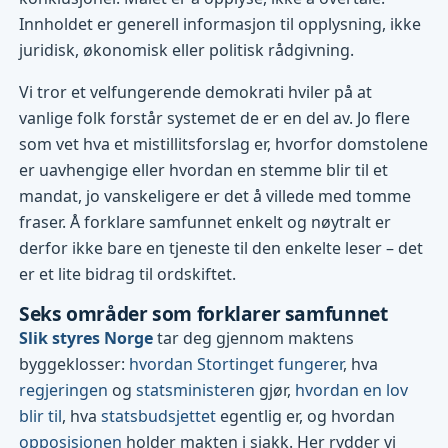
Innholdet er generell informasjon til opplysning, ikke
juridisk, økonomisk eller politisk rådgivning.
Vi tror et velfungerende demokrati hviler på at
vanlige folk forstår systemet de er en del av. Jo flere
som vet hva et mistillitsforslag er, hvorfor domstolene
er uavhengige eller hvordan en stemme blir til et
mandat, jo vanskeligere er det å villede med tomme
fraser. Å forklare samfunnet enkelt og nøytralt er
derfor ikke bare en tjeneste til den enkelte leser – det
er et lite bidrag til ordskiftet.
Seks områder som forklarer samfunnet
Slik styres Norge
tar deg gjennom maktens
byggeklosser:
hvordan Stortinget fungerer
, hva
regjeringen
og
statsministeren
gjør,
hvordan en lov
blir til
, hva
statsbudsjettet
egentlig er, og hvordan
opposisjonen
holder makten i sjakk. Her rydder vi