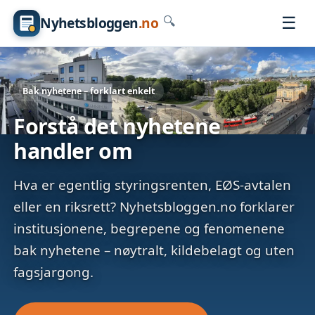
☰
Nyhetsbloggen
.no
🔍
Bak nyhetene – forklart enkelt
Forstå det nyhetene
handler om
Hva er egentlig styringsrenten, EØS-avtalen
eller en riksrett? Nyhetsbloggen.no forklarer
institusjonene, begrepene og fenomenene
bak nyhetene – nøytralt, kildebelagt og uten
fagsjargong.