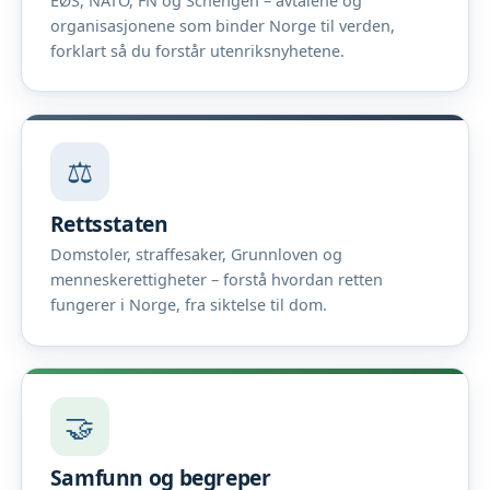
EØS, NATO, FN og Schengen – avtalene og
organisasjonene som binder Norge til verden,
forklart så du forstår utenriksnyhetene.
⚖️
Rettsstaten
Domstoler, straffesaker, Grunnloven og
menneskerettigheter – forstå hvordan retten
fungerer i Norge, fra siktelse til dom.
🤝
Samfunn og begreper