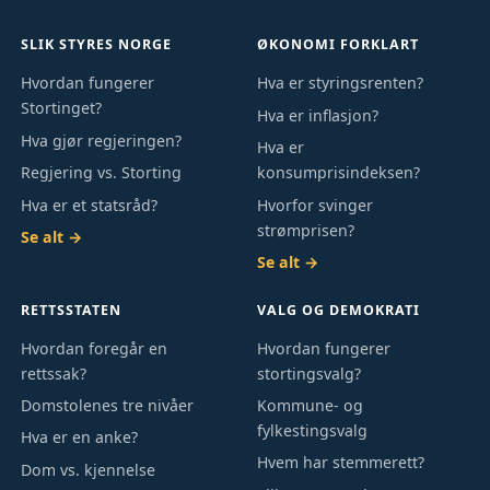
SLIK STYRES NORGE
ØKONOMI FORKLART
Hvordan fungerer
Hva er styringsrenten?
Stortinget?
Hva er inflasjon?
Hva gjør regjeringen?
Hva er
Regjering vs. Storting
konsumprisindeksen?
Hva er et statsråd?
Hvorfor svinger
strømprisen?
Se alt →
Se alt →
RETTSSTATEN
VALG OG DEMOKRATI
Hvordan foregår en
Hvordan fungerer
rettssak?
stortingsvalg?
Domstolenes tre nivåer
Kommune- og
fylkestingsvalg
Hva er en anke?
Hvem har stemmerett?
Dom vs. kjennelse