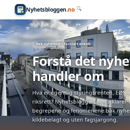
Nyhetsbloggen
.no
🔍
Bak nyhetene – forklart enkelt
Forstå det nyh
handler om
Hva er egentlig styringsrenten, EØS-a
riksrett? Nyhetsbloggen.no forklarer 
begrepene og fenomenene bak nyhete
kildebelagt og uten fagsjargong.