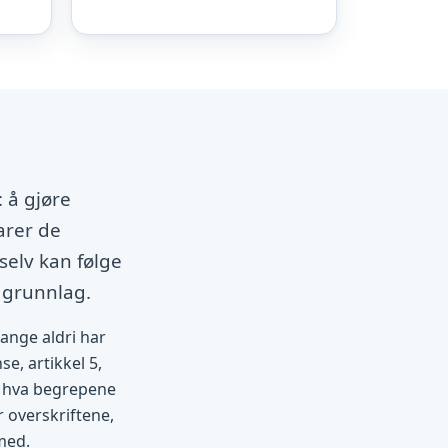
 å gjøre
arer de
selv kan følge
 grunnlag.
mange aldri har
se, artikkel 5,
et hva begrepene
r overskriftene,
med.