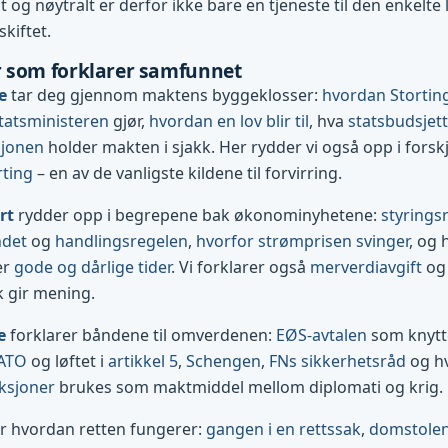
og nøytralt er derfor ikke bare en tjeneste til den enkelte l
skiftet.
 som forklarer samfunnet
e
tar deg gjennom maktens byggeklosser:
hvordan Stortin
tatsministeren
gjør,
hvordan en lov blir til
, hva
statsbudsjett
sjonen
holder makten i sjakk. Her rydder vi også opp i forsk
rting
– en av de vanligste kildene til forvirring.
rt
rydder opp i begrepene bak økonominyhetene:
styrings
ndet
og
handlingsregelen
,
hvorfor strømprisen svinger
, og 
er
gode og dårlige tider
. Vi forklarer også
merverdiavgift
og 
k gir mening.
e
forklarer båndene til omverdenen:
EØS-avtalen
som knytte
ATO
og løftet i
artikkel 5
,
Schengen
,
FNs sikkerhetsråd
og h
ksjoner
brukes som maktmiddel mellom diplomati og krig.
r hvordan retten fungerer:
gangen i en rettssak
,
domstolene