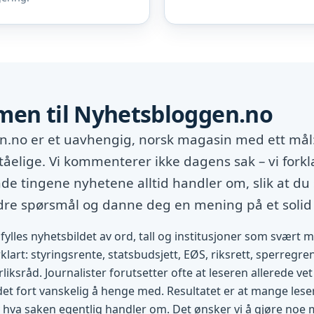
en til Nyhetsbloggen.no
.no er et uavhengig, norsk magasin med ett mål:
tåelige. Vi kommenterer ikke dagens sak – vi forkl
e tingene nyhetene alltid handler om, slik at du 
edre spørsmål og danne deg en mening på et solid
fylles nyhetsbildet av ord, tall og institusjoner som svært 
rklart: styringsrente, statsbudsjett, EØS, riksrett, sperregren
rliksråd. Journalister forutsetter ofte at leseren allerede v
 det fort vanskelig å henge med. Resultatet er at mange lese
 hva saken egentlig handler om. Det ønsker vi å gjøre noe 