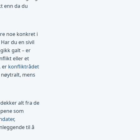
kt enn da du
re noe konkret i
 Har du en sivil
ikk galt – er
likt eller et
, er
konfliktrådet
r nøytralt, mens
dekker alt fra de
repene som
ndater
,
nleggende til å