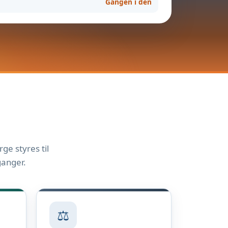
Gangen i den
ge styres til
ganger.
⚖️