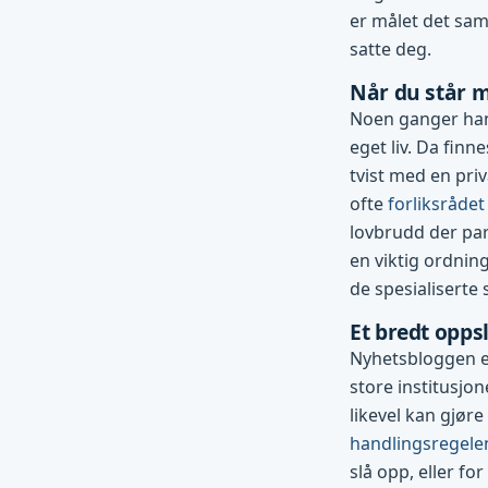
er målet det sam
satte deg.
Når du står m
Noen ganger han
eget liv. Da finn
tvist med en pri
ofte
forliksrådet
lovbrudd der par
en viktig ordning
de spesialiserte
Et bredt opp
Nyhetsbloggen er
store institusjo
likevel kan gjøre
handlingsregele
slå opp, eller for