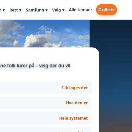
Alle temaer
Ordliste
n ▾
Rett ▾
Samfunn ▾
Valg ▾
e folk lurer på – velg der du vil
Slik lages det
Hva den er
Hele systemet