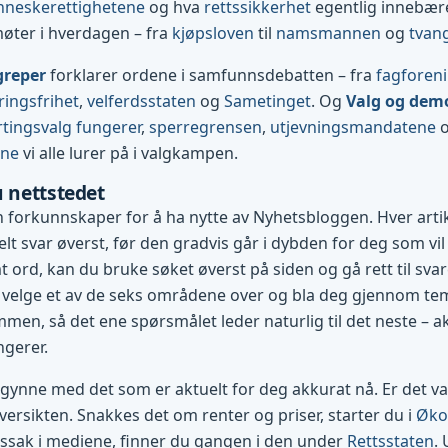
neskerettighetene
og hva
rettssikkerhet
egentlig innebærer
møter i hverdagen – fra
kjøpsloven
til
namsmannen
og
tvan
greper
forklarer ordene i samfunnsdebatten – fra
fagforen
ringsfrihet
,
velferdsstaten
og
Sametinget
. Og
Valg og dem
tingsvalg fungerer
,
sperregrensen
,
utjevningsmandatene
ene
vi alle lurer på i valgkampen.
u nettstedet
 forkunnskaper for å ha nytte av Nyhetsbloggen. Hver art
lt svar øverst, før den gradvis går i dybden for deg som vil 
 ord, kan du bruke søket øverst på siden og gå rett til svare
 velge et av de seks områdene over og bla deg gjennom te
mmen, så det ene spørsmålet leder naturlig til det neste – ak
ngerer.
egynne med det som er aktuelt for deg akkurat nå. Er det val
ersikten. Snakkes det om renter og priser, starter du i
Øko
tssak i mediene, finner du gangen i den under
Rettsstaten
.