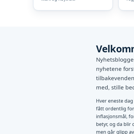
Velkomm
Nyhetsbloggen
nyhetene fors
tilbakevendend
med, stille b
Hver eneste dag 
fått ordentlig fo
inflasjonsmål, fo
betyr, og da blir
men går glipp av