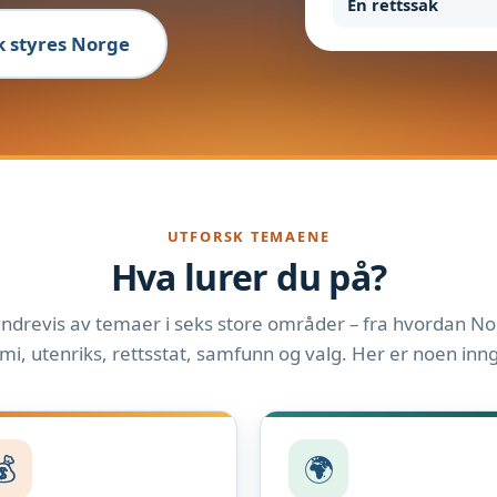
En rettssak
ik styres Norge
UTFORSK TEMAENE
Hva lurer du på?
ndrevis av temaer i seks store områder – fra hvordan Nor
i, utenriks, rettsstat, samfunn og valg. Her er noen inn
💰
🌍