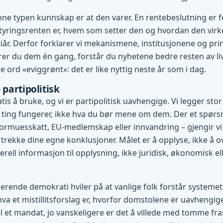
ne typen kunnskap er at den varer. En rentebeslutning er f
tyringsrenten er, hvem som setter den og hvordan den virke
l tiår. Derfor forklarer vi mekanismene, institusjonene og pr
r du dem én gang, forstår du nyhetene bedre resten av liv
 ord «eviggrønt»: det er like nyttig neste år som i dag.
 partipolitisk
tis å bruke, og vi er partipolitisk uavhengige. Vi legger stor
ting fungerer, ikke hva du bør mene om dem. Der et spørsm
ormuesskatt, EU-medlemskap eller innvandring – gjengir vi
 trekke dine egne konklusjoner. Målet er å opplyse, ikke å o
rell informasjon til opplysning, ikke juridisk, økonomisk ell
gerende demokrati hviler på at vanlige folk forstår systemet 
hva et mistillitsforslag er, hvorfor domstolene er uavhengig
l et mandat, jo vanskeligere er det å villede med tomme fras