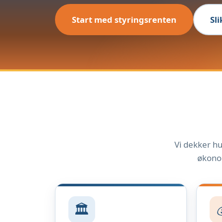
Start med styringsrenten
Sl
Vi dekker hu
økonom
🏛️