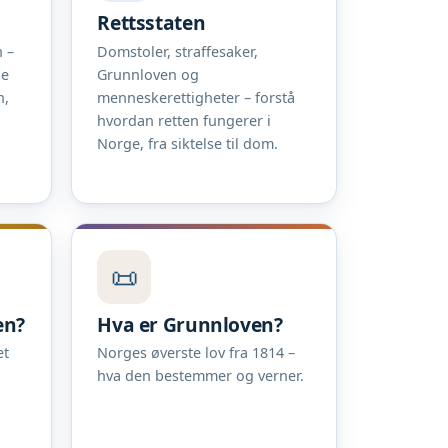
Rettsstaten
 –
Domstoler, straffesaker,
ne
Grunnloven og
n,
menneskerettigheter – forstå
hvordan retten fungerer i
Norge, fra siktelse til dom.
📜
en?
Hva er Grunnloven?
et
Norges øverste lov fra 1814 –
hva den bestemmer og verner.