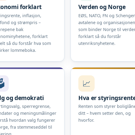
onomi forklart
Verden og Norge
ringsrente, inflasjon,
EØS, NATO, FN og Schengen
efond og strømpris –
avtalene og organisasjone
repene bak
som binder Norge til verde
nominyhetene, forklart
forklart så du forstår
elt så du forstår hva som
utenriksnyhetene.
irker lommeboka.
️
📈
lg og demokrati
Hva er styringsrent
rtingsvalg, sperregrense,
Renten som styrer boliglån
dater og meningsmålinger
ditt – hvem setter den, og
orstå hvordan valg fungerer
hvorfor.
orge, fra stemmeseddel til
jering.