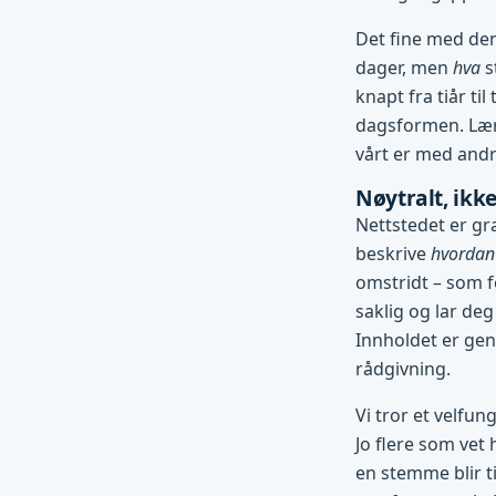
Det fine med den
dager, men
hva
s
knapt fra tiår ti
dagsformen. Lære
vårt er med andre
Nøytralt, ikke
Nettstedet er gra
beskrive
hvordan
omstridt – som f
saklig og lar deg
Innholdet er gene
rådgivning.
Vi tror et velfun
Jo flere som vet 
en stemme blir ti