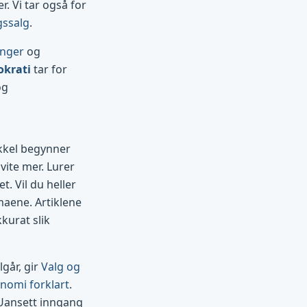
. Vi tar også for
gssalg
.
inger
og
okrati
tar for
og
ikkel begynner
vite mer. Lurer
t. Vil du heller
maene. Artiklene
kurat slik
går, gir
Valg og
nomi forklart
.
 Uansett inngang