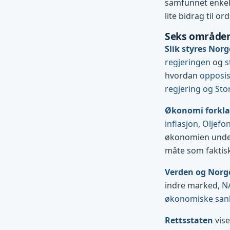
samfunnet enkelt 
lite bidrag til ord
Seks områder
Slik styres Norg
regjeringen
og
s
hvordan
opposi
regjering og Sto
Økonomi forkla
inflasjon
,
Oljefo
økonomien und
måte som faktis
Verden og Norg
indre marked,
N
økonomiske san
Rettsstaten
vise