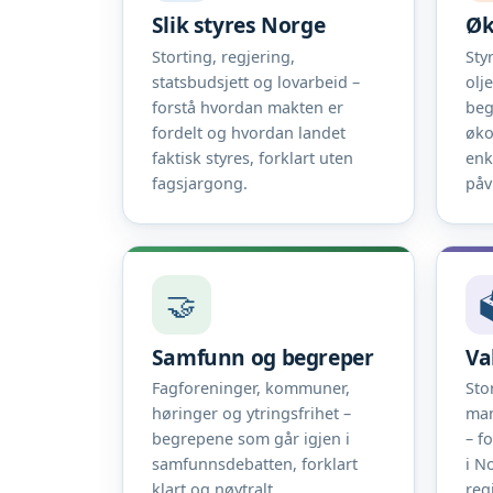
Slik styres Norge
Øk
Storting, regjering,
Sty
statsbudsjett og lovarbeid –
olj
forstå hvordan makten er
beg
fordelt og hvordan landet
øko
faktisk styres, forklart uten
enk
fagsjargong.
påv
🤝

Samfunn og begreper
Va
Fagforeninger, kommuner,
Sto
høringer og ytringsfrihet –
man
begrepene som går igjen i
– f
samfunnsdebatten, forklart
i N
klart og nøytralt.
reg