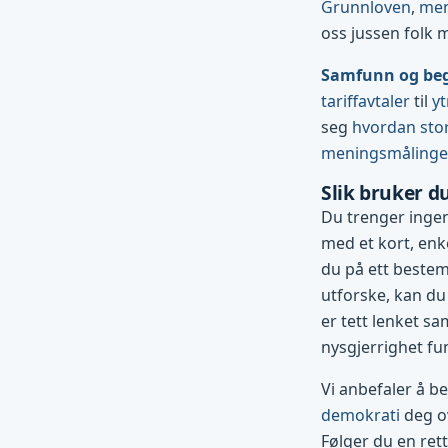
Grunnloven
,
men
oss jussen folk 
Samfunn og be
tariffavtaler
til
yt
seg
hvordan stor
meningsmåling
Slik bruker d
Du trenger ingen
med et kort, enke
du på ett bestemt
utforske, kan du
er tett lenket sa
nysgjerrighet fu
Vi anbefaler å b
demokrati
deg ov
Følger du en ret