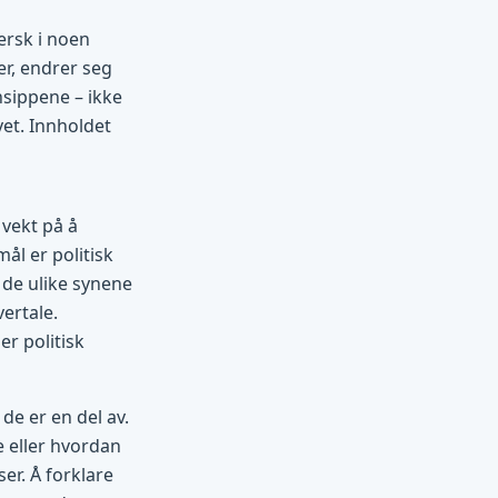
ersk i noen
r, endrer seg
insippene – ikke
et. Innholdet
 vekt på å
ål er politisk
 de ulike synene
vertale.
er politisk
de er en del av.
e eller hvordan
er. Å forklare