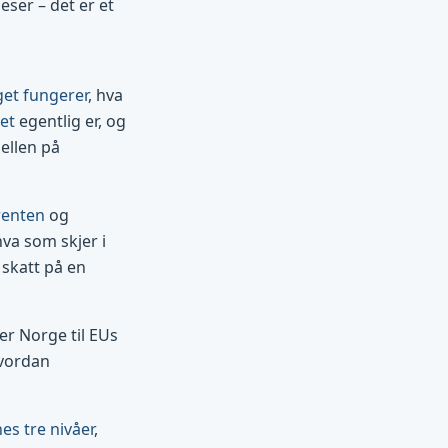
eser – det er et
get fungerer
, hva
et
egentlig er, og
jellen på
renten
og
hva som skjer i
skatt på en
r Norge til EUs
vordan
s tre nivåer
,