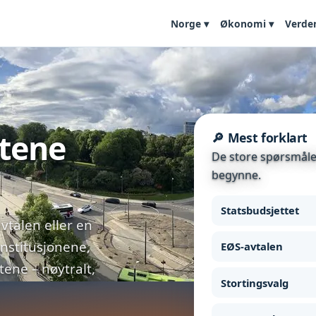
Norge ▾
Økonomi ▾
Verde
etene
🔎 Mest forklart
De store spørsmålen
begynne.
Statsbudsjettet
vtalen eller en
institusjonene,
EØS-avtalen
ne – nøytralt,
Stortingsvalg