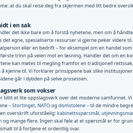
me: at du skal reise deg fra skjermen med litt bedre oversi
idt i en sak
dler det ikke bare om å forstå nyhetene, men om å håndte
es det egne, spesialiserte ressurser vi gjerne peker videre til.
vatperson eller en bedrift – for eksempel om en handel som g
første trinn på veien mot en løsning. Handler det om en konf
tene kan møtes til megling framfor en tradisjonell rettssak
 å kjenne til. Vi forklarer prinsippene bak slike institusjone
 sidene går i dybden på selve prosessen.
slagsverk som vokser
 blitt et lite oppslagsverk over det moderne samfunnet. Vi 
nene –
Stortinget
,
NATO
og
domstolene
– til de mindre beg
 en overskrift uforståelig:
kabinettsspørsmål
,
utjevningsma
n
og mange flere. Ingen skal føle at et spørsmål er for grun
 smalt til å fortjene et ordentlig svar.