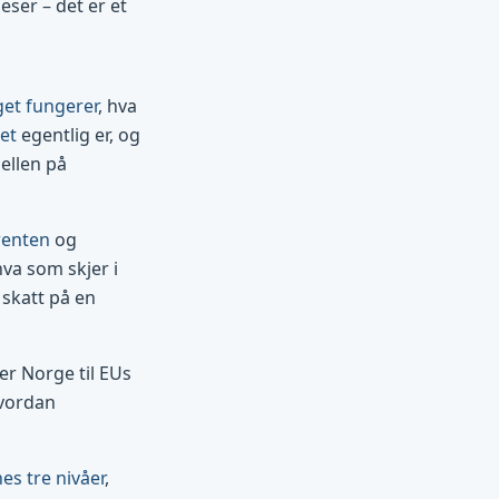
eser – det er et
get fungerer
, hva
et
egentlig er, og
jellen på
renten
og
hva som skjer i
skatt på en
r Norge til EUs
vordan
s tre nivåer
,