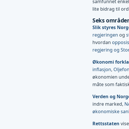
samfunnet enkelt 
lite bidrag til ord
Seks områder
Slik styres Norg
regjeringen
og
s
hvordan
opposi
regjering og Sto
Økonomi forkla
inflasjon
,
Oljefo
økonomien und
måte som faktis
Verden og Norg
indre marked,
N
økonomiske san
Rettsstaten
vise