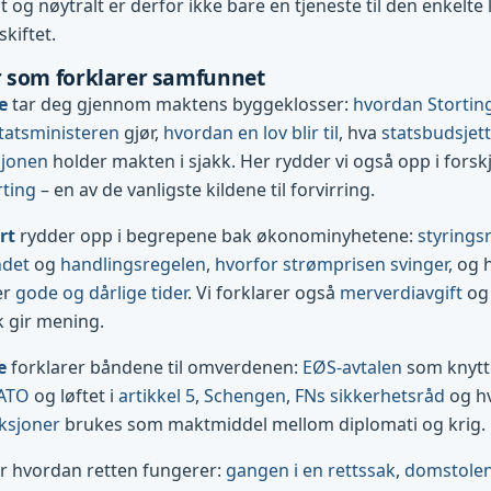
og nøytralt er derfor ikke bare en tjeneste til den enkelte l
skiftet.
 som forklarer samfunnet
e
tar deg gjennom maktens byggeklosser:
hvordan Stortin
tatsministeren
gjør,
hvordan en lov blir til
, hva
statsbudsjett
sjonen
holder makten i sjakk. Her rydder vi også opp i forsk
rting
– en av de vanligste kildene til forvirring.
rt
rydder opp i begrepene bak økonominyhetene:
styrings
ndet
og
handlingsregelen
,
hvorfor strømprisen svinger
, og 
er
gode og dårlige tider
. Vi forklarer også
merverdiavgift
og 
k gir mening.
e
forklarer båndene til omverdenen:
EØS-avtalen
som knytte
ATO
og løftet i
artikkel 5
,
Schengen
,
FNs sikkerhetsråd
og h
ksjoner
brukes som maktmiddel mellom diplomati og krig.
r hvordan retten fungerer:
gangen i en rettssak
,
domstolene