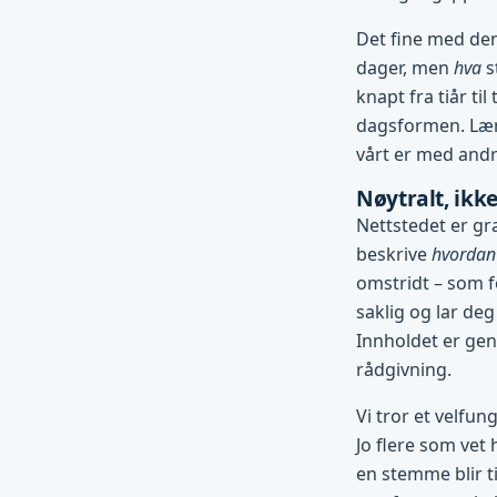
Det fine med den
dager, men
hva
s
knapt fra tiår ti
dagsformen. Lære
vårt er med andre
Nøytralt, ikke
Nettstedet er gra
beskrive
hvordan
omstridt – som f
saklig og lar deg
Innholdet er gene
rådgivning.
Vi tror et velfun
Jo flere som vet 
en stemme blir ti