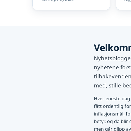
Velkomm
Nyhetsbloggen
nyhetene fors
tilbakevendend
med, stille b
Hver eneste dag 
fått ordentlig fo
inflasjonsmål, fo
betyr, og da blir
men går glipp av