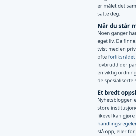
er målet det sam
satte deg.
Når du står m
Noen ganger han
eget liv. Da finn
tvist med en pri
ofte
forliksrådet
lovbrudd der par
en viktig ordning
de spesialiserte
Et bredt opp
Nyhetsbloggen er
store institusjo
likevel kan gjøre
handlingsregele
slå opp, eller for