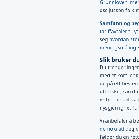
Grunnloven
,
men
oss jussen folk 
Samfunn og be
tariffavtaler
til
yt
seg
hvordan stor
meningsmåling
Slik bruker d
Du trenger ingen
med et kort, enke
du på ett bestemt
utforske, kan du
er tett lenket sa
nysgjerrighet fu
Vi anbefaler å b
demokrati
deg ov
Følger du en ret