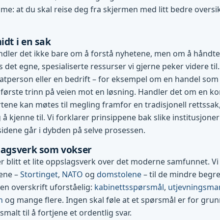
me: at du skal reise deg fra skjermen med litt bedre oversi
idt i en sak
dler det ikke bare om å forstå nyhetene, men om å håndte
es det egne, spesialiserte ressurser vi gjerne peker videre til.
vatperson eller en bedrift – for eksempel om en handel som g
første trinn på veien mot en løsning. Handler det om en konf
tene kan møtes til megling framfor en tradisjonell rettssak
 å kjenne til. Vi forklarer prinsippene bak slike institusjone
 sidene går i dybden på selve prosessen.
slagsverk som vokser
 blitt et lite oppslagsverk over det moderne samfunnet. Vi 
nene –
Stortinget
,
NATO
og
domstolene
– til de mindre beg
 en overskrift uforståelig:
kabinettsspørsmål
,
utjevningsma
n
og mange flere. Ingen skal føle at et spørsmål er for grun
 smalt til å fortjene et ordentlig svar.