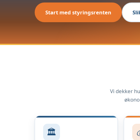
Start med styringsrenten
Sl
Vi dekker hu
økonom
🏛️