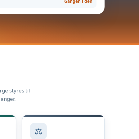
Gangen i den
ge styres til
ganger.
⚖️