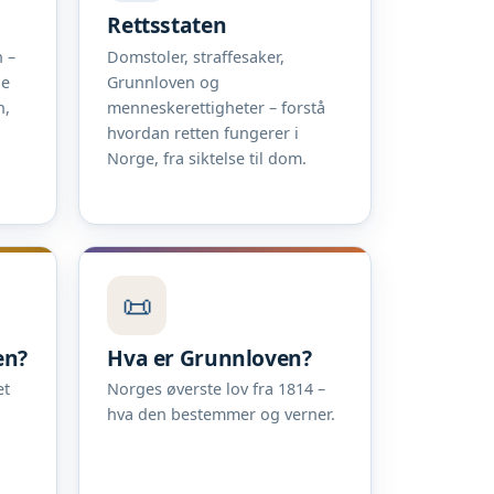
Rettsstaten
 –
Domstoler, straffesaker,
ne
Grunnloven og
n,
menneskerettigheter – forstå
hvordan retten fungerer i
Norge, fra siktelse til dom.
📜
en?
Hva er Grunnloven?
et
Norges øverste lov fra 1814 –
hva den bestemmer og verner.