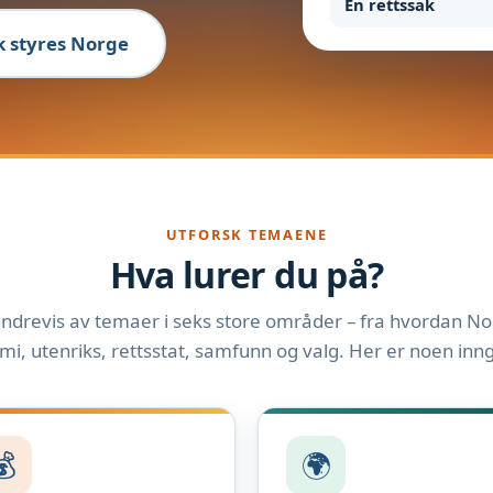
En rettssak
ik styres Norge
UTFORSK TEMAENE
Hva lurer du på?
ndrevis av temaer i seks store områder – fra hvordan Nor
i, utenriks, rettsstat, samfunn og valg. Her er noen inn
💰
🌍