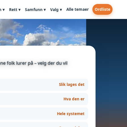
Alle temaer
Ordliste
n ▾
Rett ▾
Samfunn ▾
Valg ▾
e folk lurer på – velg der du vil
Slik lages det
Hva den er
Hele systemet