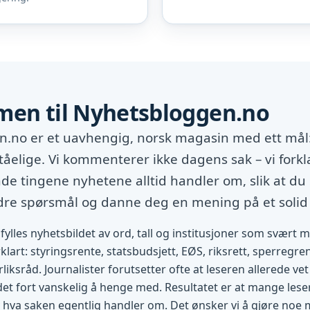
en til Nyhetsbloggen.no
.no er et uavhengig, norsk magasin med ett mål:
tåelige. Vi kommenterer ikke dagens sak – vi forkl
e tingene nyhetene alltid handler om, slik at du 
edre spørsmål og danne deg en mening på et solid
fylles nyhetsbildet av ord, tall og institusjoner som svært 
rklart: styringsrente, statsbudsjett, EØS, riksrett, sperregren
rliksråd. Journalister forutsetter ofte at leseren allerede v
 det fort vanskelig å henge med. Resultatet er at mange lese
 hva saken egentlig handler om. Det ønsker vi å gjøre noe 