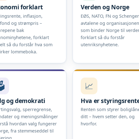
onomi forklart
Verden og Norge
ringsrente, inflasjon,
EØS, NATO, FN og Schengen
efond og strømpris –
avtalene og organisasjone
repene bak
som binder Norge til verde
nominyhetene, forklart
forklart så du forstår
elt så du forstår hva som
utenriksnyhetene.
irker lommeboka.
️
📈
lg og demokrati
Hva er styringsrent
rtingsvalg, sperregrense,
Renten som styrer boliglån
dater og meningsmålinger
ditt – hvem setter den, og
orstå hvordan valg fungerer
hvorfor.
orge, fra stemmeseddel til
jering.