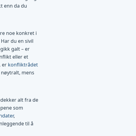
kt enn da du
re noe konkret i
 Har du en sivil
ikk galt – er
likt eller et
, er
konfliktrådet
r nøytralt, mens
dekker alt fra de
repene som
ndater
,
nleggende til å