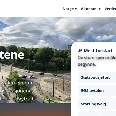
Norge ▾
Økonomi ▾
Verde
etene
🔎 Mest forklart
De store spørsmålen
begynne.
Statsbudsjettet
vtalen eller en
institusjonene,
EØS-avtalen
ne – nøytralt,
Stortingsvalg