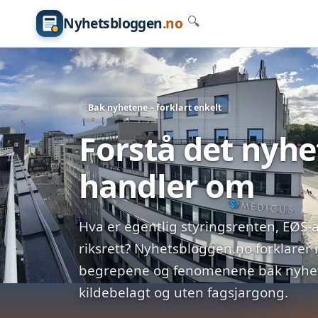
Nyhetsbloggen
.no
🔍
Bak nyhetene – forklart enkelt
Forstå det nyh
handler om
Hva er egentlig styringsrenten, EØS-a
riksrett? Nyhetsbloggen.no forklarer 
begrepene og fenomenene bak nyhete
kildebelagt og uten fagsjargong.