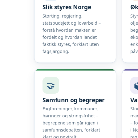
Slik styres Norge
Øk
Storting, regjering,
Sty
statsbudsjett og lovarbeid –
olj
forstå hvordan makten er
beg
fordelt og hvordan landet
øko
faktisk styres, forklart uten
enk
fagsjargong.
påv
🤝

Samfunn og begreper
Va
Fagforeninger, kommuner,
Sto
høringer og ytringsfrihet –
man
begrepene som går igjen i
– f
samfunnsdebatten, forklart
i N
klart og nøytralt.
reg