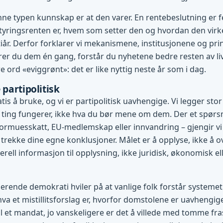
ne typen kunnskap er at den varer. En rentebeslutning er f
tyringsrenten er, hvem som setter den og hvordan den virke
l tiår. Derfor forklarer vi mekanismene, institusjonene og pr
r du dem én gang, forstår du nyhetene bedre resten av liv
 ord «eviggrønt»: det er like nyttig neste år som i dag.
 partipolitisk
tis å bruke, og vi er partipolitisk uavhengige. Vi legger stor
ting fungerer, ikke hva du bør mene om dem. Der et spørsm
ormuesskatt, EU-medlemskap eller innvandring – gjengir vi
 trekke dine egne konklusjoner. Målet er å opplyse, ikke å o
rell informasjon til opplysning, ikke juridisk, økonomisk ell
gerende demokrati hviler på at vanlige folk forstår systemet 
hva et mistillitsforslag er, hvorfor domstolene er uavhengig
l et mandat, jo vanskeligere er det å villede med tomme fras