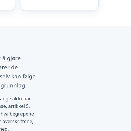
 å gjøre
arer de
selv kan følge
 grunnlag.
mange aldri har
se, artikkel 5,
et hva begrepene
r overskriftene,
med.