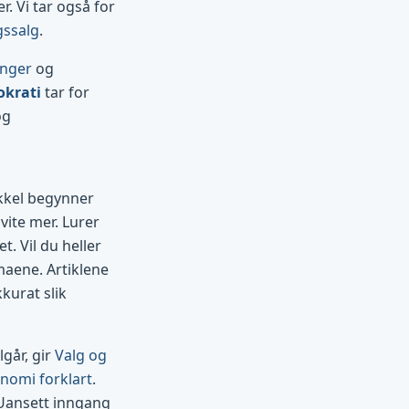
. Vi tar også for
gssalg
.
inger
og
okrati
tar for
og
ikkel begynner
vite mer. Lurer
t. Vil du heller
maene. Artiklene
kurat slik
går, gir
Valg og
nomi forklart
.
 Uansett inngang