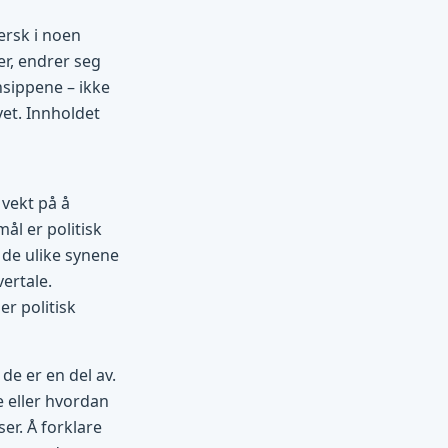
ersk i noen
r, endrer seg
insippene – ikke
et. Innholdet
 vekt på å
ål er politisk
 de ulike synene
vertale.
er politisk
de er en del av.
e eller hvordan
er. Å forklare