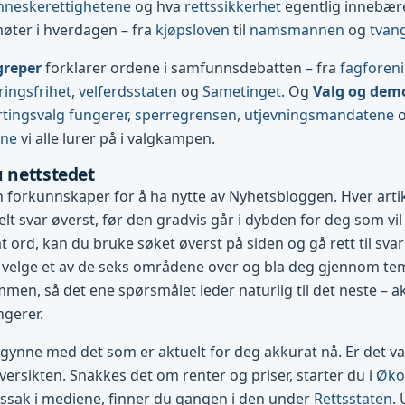
neskerettighetene
og hva
rettssikkerhet
egentlig innebærer
møter i hverdagen – fra
kjøpsloven
til
namsmannen
og
tvan
greper
forklarer ordene i samfunnsdebatten – fra
fagforen
ringsfrihet
,
velferdsstaten
og
Sametinget
. Og
Valg og dem
tingsvalg fungerer
,
sperregrensen
,
utjevningsmandatene
ene
vi alle lurer på i valgkampen.
u nettstedet
 forkunnskaper for å ha nytte av Nyhetsbloggen. Hver art
lt svar øverst, før den gradvis går i dybden for deg som vil 
 ord, kan du bruke søket øverst på siden og gå rett til svare
 velge et av de seks områdene over og bla deg gjennom te
mmen, så det ene spørsmålet leder naturlig til det neste – ak
ngerer.
egynne med det som er aktuelt for deg akkurat nå. Er det val
ersikten. Snakkes det om renter og priser, starter du i
Øko
tssak i mediene, finner du gangen i den under
Rettsstaten
.