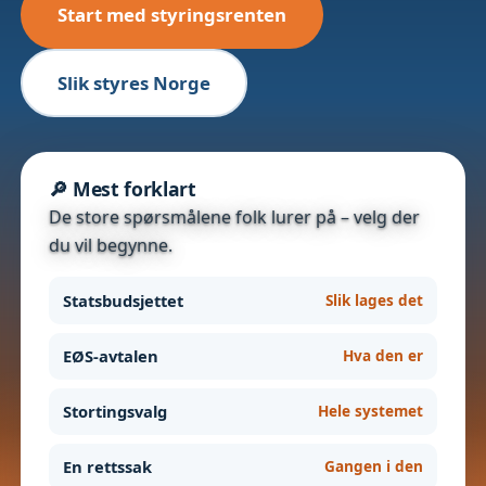
Start med styringsrenten
Slik styres Norge
🔎 Mest forklart
De store spørsmålene folk lurer på – velg der
du vil begynne.
Statsbudsjettet
Slik lages det
EØS-avtalen
Hva den er
Stortingsvalg
Hele systemet
En rettssak
Gangen i den