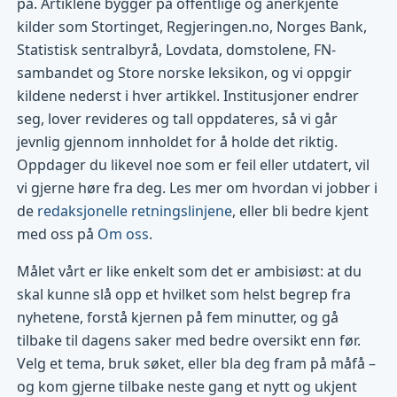
på. Artiklene bygger på offentlige og anerkjente
kilder som Stortinget, Regjeringen.no, Norges Bank,
Statistisk sentralbyrå, Lovdata, domstolene, FN-
sambandet og Store norske leksikon, og vi oppgir
kildene nederst i hver artikkel. Institusjoner endrer
seg, lover revideres og tall oppdateres, så vi går
jevnlig gjennom innholdet for å holde det riktig.
Oppdager du likevel noe som er feil eller utdatert, vil
vi gjerne høre fra deg. Les mer om hvordan vi jobber i
de
redaksjonelle retningslinjene
, eller bli bedre kjent
med oss på
Om oss
.
Målet vårt er like enkelt som det er ambisiøst: at du
skal kunne slå opp et hvilket som helst begrep fra
nyhetene, forstå kjernen på fem minutter, og gå
tilbake til dagens saker med bedre oversikt enn før.
Velg et tema, bruk søket, eller bla deg fram på måfå –
og kom gjerne tilbake neste gang et nytt og ukjent