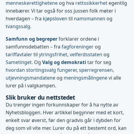
menneskerettighetene
og hva
rettssikkerhet
egentlig
innebærer. Vi tar også for oss jussen folk møter i
hverdagen – fra
kjøpsloven
til
namsmannen
og
tvangssalg
.
Samfunn og begreper
forklarer ordene i
samfunnsdebatten – fra
fagforeninger
og
tariffavtaler
til
ytringsfrihet
,
velferdsstaten
og
Sametinget
. Og
Valg og demokrati
tar for seg
hvordan stortingsvalg fungerer
,
sperregrensen
,
utjevningsmandatene
og
meningsmålingene
vi alle
lurer på i valgkampen.
Slik bruker du nettstedet
Du trenger ingen forkunnskaper for å ha nytte av
Nyhetsbloggen. Hver artikkel begynner med et kort,
enkelt svar øverst, før den gradvis går i dybden for
deg som vil vite mer. Lurer du på ett bestemt ord, kan