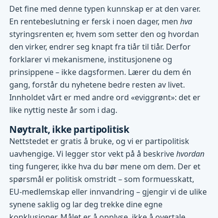
Det fine med denne typen kunnskap er at den varer.
En rentebeslutning er fersk i noen dager, men
hva
styringsrenten er, hvem som setter den og hvordan
den virker, endrer seg knapt fra tiår til tiår. Derfor
forklarer vi mekanismene, institusjonene og
prinsippene – ikke dagsformen. Lærer du dem én
gang, forstår du nyhetene bedre resten av livet.
Innholdet vårt er med andre ord «eviggrønt»: det er
like nyttig neste år som i dag.
Nøytralt, ikke partipolitisk
Nettstedet er gratis å bruke, og vi er partipolitisk
uavhengige. Vi legger stor vekt på å beskrive
hvordan
ting fungerer, ikke hva du bør mene om dem. Der et
spørsmål er politisk omstridt – som formuesskatt,
EU-medlemskap eller innvandring – gjengir vi de ulike
synene saklig og lar deg trekke dine egne
konklusjoner. Målet er å opplyse, ikke å overtale.