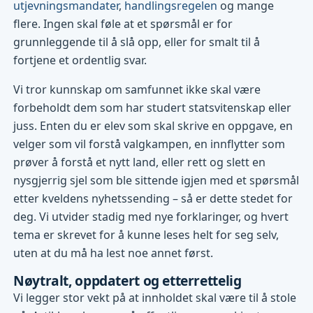
utjevningsmandater
,
handlingsregelen
og mange
flere. Ingen skal føle at et spørsmål er for
grunnleggende til å slå opp, eller for smalt til å
fortjene et ordentlig svar.
Vi tror kunnskap om samfunnet ikke skal være
forbeholdt dem som har studert statsvitenskap eller
juss. Enten du er elev som skal skrive en oppgave, en
velger som vil forstå valgkampen, en innflytter som
prøver å forstå et nytt land, eller rett og slett en
nysgjerrig sjel som ble sittende igjen med et spørsmål
etter kveldens nyhetssending – så er dette stedet for
deg. Vi utvider stadig med nye forklaringer, og hvert
tema er skrevet for å kunne leses helt for seg selv,
uten at du må ha lest noe annet først.
Nøytralt, oppdatert og etterrettelig
Vi legger stor vekt på at innholdet skal være til å stole