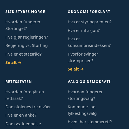
SLIK STYRES NORGE
ØKONOMI FORKLART
Hvordan fungerer
Hva er styringsrenten?
Stortinget?
Hva er inflasjon?
Hva gjør regjeringen?
Hva er
Regjering vs. Storting
konsumprisindeksen?
Hva er et statsråd?
Hvorfor svinger
strømprisen?
Se alt →
Se alt →
RETTSSTATEN
VALG OG DEMOKRATI
Hvordan foregår en
Hvordan fungerer
rettssak?
stortingsvalg?
Domstolenes tre nivåer
Kommune- og
fylkestingsvalg
Hva er en anke?
Hvem har stemmerett?
Dom vs. kjennelse