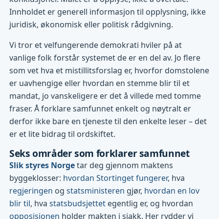
Innholdet er generell informasjon til opplysning, ikke
juridisk, økonomisk eller politisk rådgivning.
Vi tror et velfungerende demokrati hviler på at
vanlige folk forstår systemet de er en del av. Jo flere
som vet hva et mistillitsforslag er, hvorfor domstolene
er uavhengige eller hvordan en stemme blir til et
mandat, jo vanskeligere er det å villede med tomme
fraser. Å forklare samfunnet enkelt og nøytralt er
derfor ikke bare en tjeneste til den enkelte leser – det
er et lite bidrag til ordskiftet.
Seks områder som forklarer samfunnet
Slik styres Norge
tar deg gjennom maktens
byggeklosser:
hvordan Stortinget fungerer
, hva
regjeringen
og
statsministeren
gjør,
hvordan en lov
blir til
, hva
statsbudsjettet
egentlig er, og hvordan
opposisjonen
holder makten i sjakk. Her rydder vi