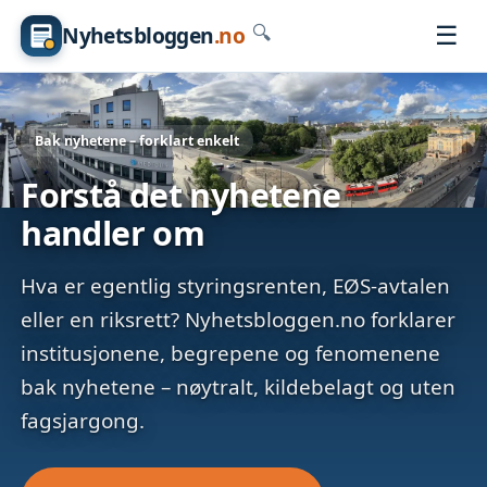
☰
Nyhetsbloggen
.no
🔍
Bak nyhetene – forklart enkelt
Forstå det nyhetene
handler om
Hva er egentlig styringsrenten, EØS-avtalen
eller en riksrett? Nyhetsbloggen.no forklarer
institusjonene, begrepene og fenomenene
bak nyhetene – nøytralt, kildebelagt og uten
fagsjargong.