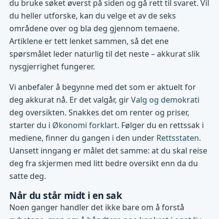
du bruke søket øverst på siden og gå rett til svaret. Vil
du heller utforske, kan du velge et av de seks
områdene over og bla deg gjennom temaene.
Artiklene er tett lenket sammen, så det ene
spørsmålet leder naturlig til det neste – akkurat slik
nysgjerrighet fungerer.
Vi anbefaler å begynne med det som er aktuelt for
deg akkurat nå. Er det valgår, gir
Valg og demokrati
deg oversikten. Snakkes det om renter og priser,
starter du i
Økonomi forklart
. Følger du en rettssak i
mediene, finner du gangen i den under
Rettsstaten
.
Uansett inngang er målet det samme: at du skal reise
deg fra skjermen med litt bedre oversikt enn da du
satte deg.
Når du står midt i en sak
Noen ganger handler det ikke bare om å forstå