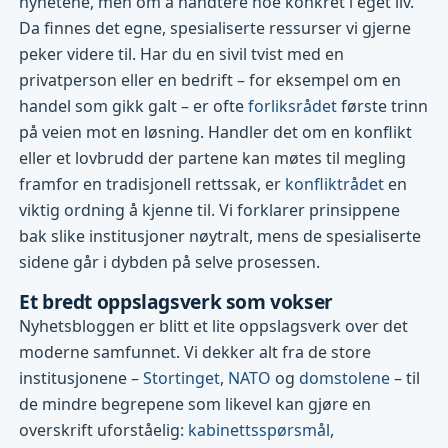
nyhetene, men om å håndtere noe konkret i eget liv.
Da finnes det egne, spesialiserte ressurser vi gjerne
peker videre til. Har du en sivil tvist med en
privatperson eller en bedrift – for eksempel om en
handel som gikk galt – er ofte
forliksrådet
første trinn
på veien mot en løsning. Handler det om en konflikt
eller et lovbrudd der partene kan møtes til megling
framfor en tradisjonell rettssak, er
konfliktrådet
en
viktig ordning å kjenne til. Vi forklarer prinsippene
bak slike institusjoner nøytralt, mens de spesialiserte
sidene går i dybden på selve prosessen.
Et bredt oppslagsverk som vokser
Nyhetsbloggen er blitt et lite oppslagsverk over det
moderne samfunnet. Vi dekker alt fra de store
institusjonene –
Stortinget
,
NATO
og
domstolene
– til
de mindre begrepene som likevel kan gjøre en
overskrift uforståelig:
kabinettsspørsmål
,