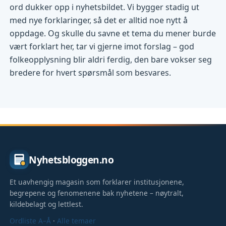
ord dukker opp i nyhetsbildet. Vi bygger stadig ut
med nye forklaringer, så det er alltid noe nytt å
oppdage. Og skulle du savne et tema du mener burde
vært forklart her, tar vi gjerne imot forslag – god
folkeopplysning blir aldri ferdig, den bare vokser seg
bredere for hvert spørsmål som besvares.
Nyhetsbloggen.no
Et uavhengig magasin som forklarer institusjonene,
begrepene og fenomenene bak nyhetene – nøytralt,
kildebelagt og lettlest.
Ordliste A–Å
·
Alle temaer