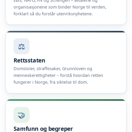
EØS, NATO, FN og Schengen – avtalene og
organisasjonene som binder Norge til verden,
forklart så du forstår utenriksnyhetene.
⚖️
Rettsstaten
Domstoler, straffesaker, Grunnloven og
menneskerettigheter – forstå hvordan retten
fungerer i Norge, fra siktelse til dom.
🤝
Samfunn og begreper