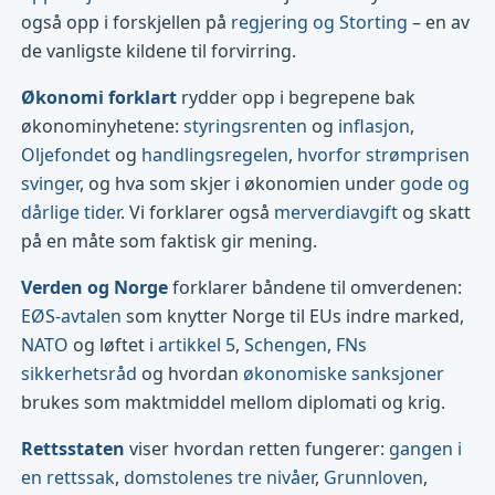
også opp i forskjellen på
regjering og Storting
– en av
de vanligste kildene til forvirring.
Økonomi forklart
rydder opp i begrepene bak
økonominyhetene:
styringsrenten
og
inflasjon
,
Oljefondet
og
handlingsregelen
,
hvorfor strømprisen
svinger
, og hva som skjer i økonomien under
gode og
dårlige tider
. Vi forklarer også
merverdiavgift
og skatt
på en måte som faktisk gir mening.
Verden og Norge
forklarer båndene til omverdenen:
EØS-avtalen
som knytter Norge til EUs indre marked,
NATO
og løftet i
artikkel 5
,
Schengen
,
FNs
sikkerhetsråd
og hvordan
økonomiske sanksjoner
brukes som maktmiddel mellom diplomati og krig.
Rettsstaten
viser hvordan retten fungerer:
gangen i
en rettssak
,
domstolenes tre nivåer
,
Grunnloven
,