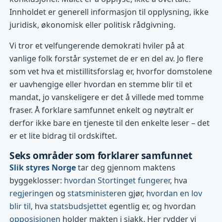
Innholdet er generell informasjon til opplysning, ikke
juridisk, økonomisk eller politisk rådgivning.
Vi tror et velfungerende demokrati hviler på at
vanlige folk forstår systemet de er en del av. Jo flere
som vet hva et mistillitsforslag er, hvorfor domstolene
er uavhengige eller hvordan en stemme blir til et
mandat, jo vanskeligere er det å villede med tomme
fraser. Å forklare samfunnet enkelt og nøytralt er
derfor ikke bare en tjeneste til den enkelte leser – det
er et lite bidrag til ordskiftet.
Seks områder som forklarer samfunnet
Slik styres Norge
tar deg gjennom maktens
byggeklosser:
hvordan Stortinget fungerer
, hva
regjeringen
og
statsministeren
gjør,
hvordan en lov
blir til
, hva
statsbudsjettet
egentlig er, og hvordan
opposisjonen
holder makten i sjakk. Her rydder vi