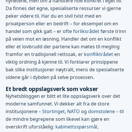
nyhetene, men om å håndtere noe konkret i eget liv.
Da finnes det egne, spesialiserte ressurser vi gjerne
peker videre til. Har du en sivil tvist med en
privatperson eller en bedrift – for eksempel om en
handel som gikk galt – er ofte
forliksrådet
første trinn
på veien mot en løsning. Handler det om en konflikt
eller et lovbrudd der partene kan møtes til megling
framfor en tradisjonell rettssak, er
konfliktrådet
en
viktig ordning å kjenne til. Vi forklarer prinsippene
bak slike institusjoner nøytralt, mens de spesialiserte
sidene går i dybden på selve prosessen.
Et bredt oppslagsverk som vokser
Nyhetsbloggen er blitt et lite oppslagsverk over det
moderne samfunnet. Vi dekker alt fra de store
institusjonene –
Stortinget
,
NATO
og
domstolene
– til
de mindre begrepene som likevel kan gjøre en
overskrift uforståelig:
kabinettsspørsmål
,