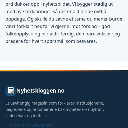
ord dukker opp i nyhetsbildet. Vi bygger stadig ut
med nye forklaringer, så det er alltid noe nytt å
oppdage. Og skulle du savne et tema du mener burde
vært forklart her, tar vi gjerne imot forslag – god
folkeopplysning blir aldri ferdig, den bare vokser seg
bredere for hvert spørsmål som besvares.
Nyhetsbloggen.no
Et uavhengig magasin som forklarer institusjonene,
begrepene og fenomenene bak nyhetene – nøytralt,
kildebelagt og lettlest.
Ordliste A–Å
·
Alle temaer