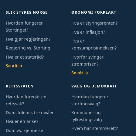
SLIK STYRES NORGE
ØKONOMI FORKLART
Hvordan fungerer
Hva er styringsrenten?
Stortinget?
Hva er inflasjon?
Hva gjør regjeringen?
Hva er
Regjering vs. Storting
konsumprisindeksen?
Hva er et statsråd?
Hvorfor svinger
strømprisen?
Se alt →
Se alt →
RETTSSTATEN
VALG OG DEMOKRATI
Hvordan foregår en
Hvordan fungerer
rettssak?
stortingsvalg?
Domstolenes tre nivåer
Kommune- og
fylkestingsvalg
Hva er en anke?
Hvem har stemmerett?
Dom vs. kjennelse