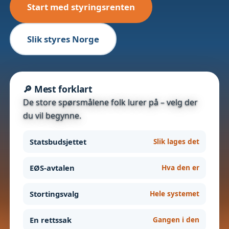
Start med styringsrenten
Slik styres Norge
🔎 Mest forklart
De store spørsmålene folk lurer på – velg der
du vil begynne.
Statsbudsjettet
Slik lages det
EØS-avtalen
Hva den er
Stortingsvalg
Hele systemet
En rettssak
Gangen i den