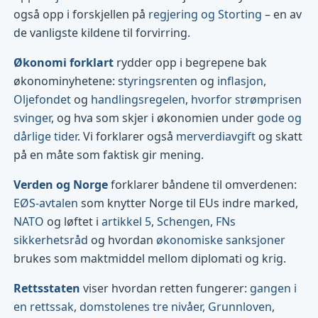
også opp i forskjellen på
regjering og Storting
– en av
de vanligste kildene til forvirring.
Økonomi forklart
rydder opp i begrepene bak
økonominyhetene:
styringsrenten
og
inflasjon
,
Oljefondet
og
handlingsregelen
,
hvorfor strømprisen
svinger
, og hva som skjer i økonomien under
gode og
dårlige tider
. Vi forklarer også
merverdiavgift
og skatt
på en måte som faktisk gir mening.
Verden og Norge
forklarer båndene til omverdenen:
EØS-avtalen
som knytter Norge til EUs indre marked,
NATO
og løftet i
artikkel 5
,
Schengen
,
FNs
sikkerhetsråd
og hvordan
økonomiske sanksjoner
brukes som maktmiddel mellom diplomati og krig.
Rettsstaten
viser hvordan retten fungerer:
gangen i
en rettssak
,
domstolenes tre nivåer
,
Grunnloven
,