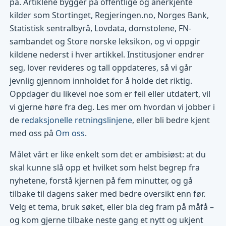
på. Artiklene bygger på offentlige og anerkjente
kilder som Stortinget, Regjeringen.no, Norges Bank,
Statistisk sentralbyrå, Lovdata, domstolene, FN-
sambandet og Store norske leksikon, og vi oppgir
kildene nederst i hver artikkel. Institusjoner endrer
seg, lover revideres og tall oppdateres, så vi går
jevnlig gjennom innholdet for å holde det riktig.
Oppdager du likevel noe som er feil eller utdatert, vil
vi gjerne høre fra deg. Les mer om hvordan vi jobber i
de
redaksjonelle retningslinjene
, eller bli bedre kjent
med oss på
Om oss
.
Målet vårt er like enkelt som det er ambisiøst: at du
skal kunne slå opp et hvilket som helst begrep fra
nyhetene, forstå kjernen på fem minutter, og gå
tilbake til dagens saker med bedre oversikt enn før.
Velg et tema, bruk søket, eller bla deg fram på måfå –
og kom gjerne tilbake neste gang et nytt og ukjent