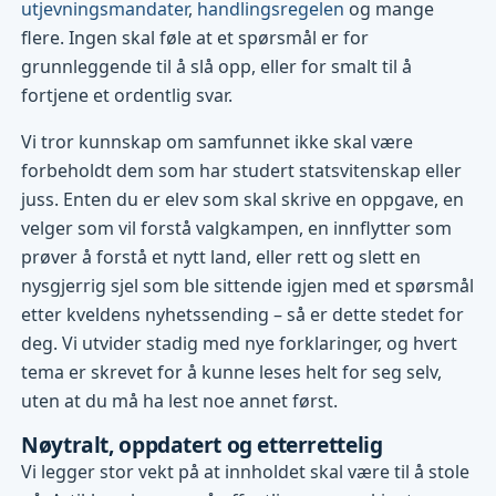
utjevningsmandater
,
handlingsregelen
og mange
flere. Ingen skal føle at et spørsmål er for
grunnleggende til å slå opp, eller for smalt til å
fortjene et ordentlig svar.
Vi tror kunnskap om samfunnet ikke skal være
forbeholdt dem som har studert statsvitenskap eller
juss. Enten du er elev som skal skrive en oppgave, en
velger som vil forstå valgkampen, en innflytter som
prøver å forstå et nytt land, eller rett og slett en
nysgjerrig sjel som ble sittende igjen med et spørsmål
etter kveldens nyhetssending – så er dette stedet for
deg. Vi utvider stadig med nye forklaringer, og hvert
tema er skrevet for å kunne leses helt for seg selv,
uten at du må ha lest noe annet først.
Nøytralt, oppdatert og etterrettelig
Vi legger stor vekt på at innholdet skal være til å stole