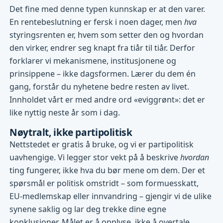
Det fine med denne typen kunnskap er at den varer.
En rentebeslutning er fersk i noen dager, men
hva
styringsrenten er, hvem som setter den og hvordan
den virker, endrer seg knapt fra tiår til tiår. Derfor
forklarer vi mekanismene, institusjonene og
prinsippene – ikke dagsformen. Lærer du dem én
gang, forstår du nyhetene bedre resten av livet.
Innholdet vårt er med andre ord «eviggrønt»: det er
like nyttig neste år som i dag.
Nøytralt, ikke partipolitisk
Nettstedet er gratis å bruke, og vi er partipolitisk
uavhengige. Vi legger stor vekt på å beskrive
hvordan
ting fungerer, ikke hva du bør mene om dem. Der et
spørsmål er politisk omstridt – som formuesskatt,
EU-medlemskap eller innvandring – gjengir vi de ulike
synene saklig og lar deg trekke dine egne
konklusjoner. Målet er å opplyse, ikke å overtale.