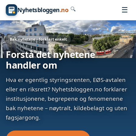
☰
Nyhetsbloggen
.no
🔍
Bak nyhetene – forklart enkelt
Forstå det nyhetene
handler om
Hva er egentlig styringsrenten, EØS-avtalen
eller en riksrett? Nyhetsbloggen.no forklarer
institusjonene, begrepene og fenomenene
bak nyhetene – nøytralt, kildebelagt og uten
fagsjargong.