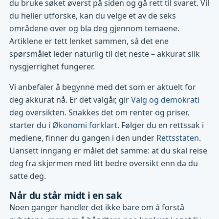
du bruke søket øverst på siden og gå rett til svaret. Vil
du heller utforske, kan du velge et av de seks
områdene over og bla deg gjennom temaene.
Artiklene er tett lenket sammen, så det ene
spørsmålet leder naturlig til det neste – akkurat slik
nysgjerrighet fungerer.
Vi anbefaler å begynne med det som er aktuelt for
deg akkurat nå. Er det valgår, gir
Valg og demokrati
deg oversikten. Snakkes det om renter og priser,
starter du i
Økonomi forklart
. Følger du en rettssak i
mediene, finner du gangen i den under
Rettsstaten
.
Uansett inngang er målet det samme: at du skal reise
deg fra skjermen med litt bedre oversikt enn da du
satte deg.
Når du står midt i en sak
Noen ganger handler det ikke bare om å forstå