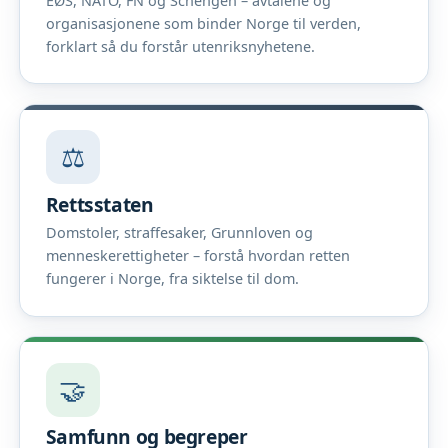
EØS, NATO, FN og Schengen – avtalene og
organisasjonene som binder Norge til verden,
forklart så du forstår utenriksnyhetene.
⚖️
Rettsstaten
Domstoler, straffesaker, Grunnloven og
menneskerettigheter – forstå hvordan retten
fungerer i Norge, fra siktelse til dom.
🤝
Samfunn og begreper