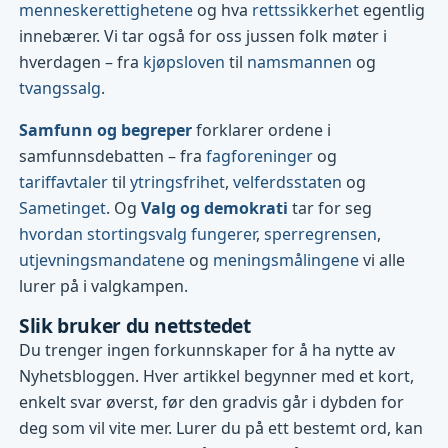
menneskerettighetene
og hva
rettssikkerhet
egentlig
innebærer. Vi tar også for oss jussen folk møter i
hverdagen – fra
kjøpsloven
til
namsmannen
og
tvangssalg
.
Samfunn og begreper
forklarer ordene i
samfunnsdebatten – fra
fagforeninger
og
tariffavtaler
til
ytringsfrihet
,
velferdsstaten
og
Sametinget
. Og
Valg og demokrati
tar for seg
hvordan stortingsvalg fungerer
,
sperregrensen
,
utjevningsmandatene
og
meningsmålingene
vi alle
lurer på i valgkampen.
Slik bruker du nettstedet
Du trenger ingen forkunnskaper for å ha nytte av
Nyhetsbloggen. Hver artikkel begynner med et kort,
enkelt svar øverst, før den gradvis går i dybden for
deg som vil vite mer. Lurer du på ett bestemt ord, kan