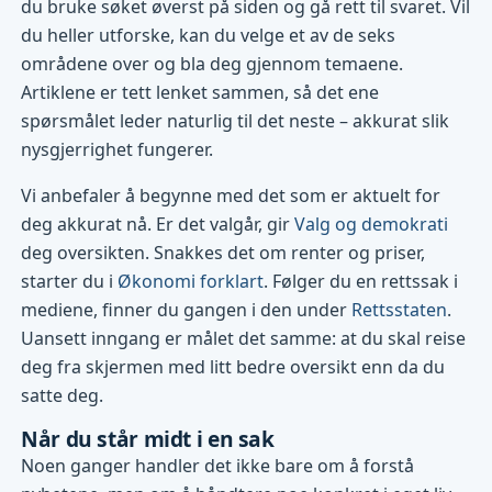
du bruke søket øverst på siden og gå rett til svaret. Vil
du heller utforske, kan du velge et av de seks
områdene over og bla deg gjennom temaene.
Artiklene er tett lenket sammen, så det ene
spørsmålet leder naturlig til det neste – akkurat slik
nysgjerrighet fungerer.
Vi anbefaler å begynne med det som er aktuelt for
deg akkurat nå. Er det valgår, gir
Valg og demokrati
deg oversikten. Snakkes det om renter og priser,
starter du i
Økonomi forklart
. Følger du en rettssak i
mediene, finner du gangen i den under
Rettsstaten
.
Uansett inngang er målet det samme: at du skal reise
deg fra skjermen med litt bedre oversikt enn da du
satte deg.
Når du står midt i en sak
Noen ganger handler det ikke bare om å forstå