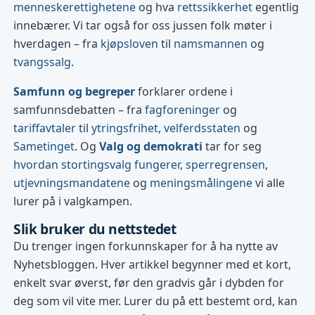
menneskerettighetene
og hva
rettssikkerhet
egentlig
innebærer. Vi tar også for oss jussen folk møter i
hverdagen – fra
kjøpsloven
til
namsmannen
og
tvangssalg
.
Samfunn og begreper
forklarer ordene i
samfunnsdebatten – fra
fagforeninger
og
tariffavtaler
til
ytringsfrihet
,
velferdsstaten
og
Sametinget
. Og
Valg og demokrati
tar for seg
hvordan stortingsvalg fungerer
,
sperregrensen
,
utjevningsmandatene
og
meningsmålingene
vi alle
lurer på i valgkampen.
Slik bruker du nettstedet
Du trenger ingen forkunnskaper for å ha nytte av
Nyhetsbloggen. Hver artikkel begynner med et kort,
enkelt svar øverst, før den gradvis går i dybden for
deg som vil vite mer. Lurer du på ett bestemt ord, kan