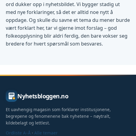
ord dukker opp i nyhetsbildet. Vi bygger stadig ut
med nye forklaringer, så det er alltid noe nytt å
oppdage. Og skulle du savne et tema du mener burde
vært forklart her, tar vi gjerne imot forslag – god
folkeopplysning blir aldri ferdig, den bare vokser seg
bredere for hvert spørsmål som besvares.
Nyhetsbloggen.no
Et uavhengig magasin som forklarer institusjonene,
begrepene og fenomenene bak nyhetene – nøytralt,
kildebelagt og lettlest.
Ordliste A–Å
·
Alle temaer