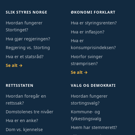
SLIK STYRES NORGE
ØKONOMI FORKLART
Hvordan fungerer
Hva er styringsrenten?
Stortinget?
Hva er inflasjon?
Hva gjør regjeringen?
Hva er
Regjering vs. Storting
konsumprisindeksen?
Hva er et statsråd?
Hvorfor svinger
strømprisen?
Se alt →
Se alt →
RETTSSTATEN
VALG OG DEMOKRATI
Hvordan foregår en
Hvordan fungerer
rettssak?
stortingsvalg?
Domstolenes tre nivåer
Kommune- og
fylkestingsvalg
Hva er en anke?
Hvem har stemmerett?
Dom vs. kjennelse