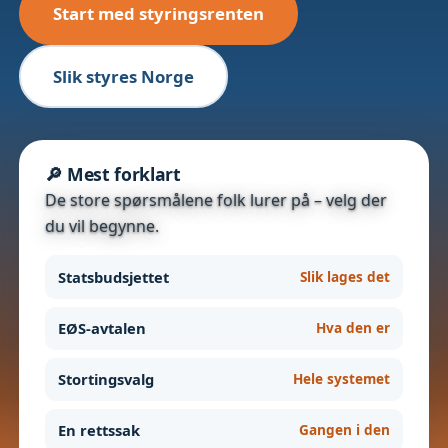
Start med styringsrenten
Slik styres Norge
🔎 Mest forklart
De store spørsmålene folk lurer på – velg der
du vil begynne.
Statsbudsjettet
Slik lages det
EØS-avtalen
Hva den er
Stortingsvalg
Hele systemet
En rettssak
Gangen i den