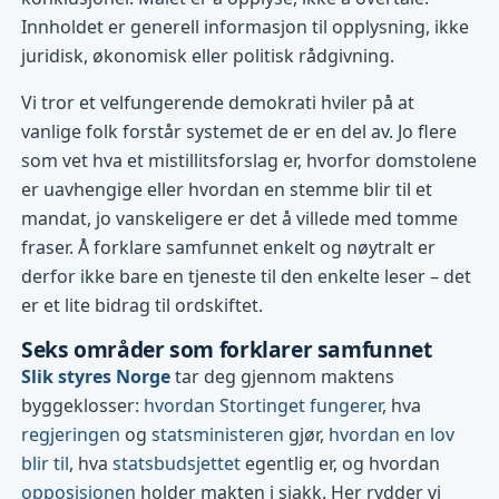
Innholdet er generell informasjon til opplysning, ikke
juridisk, økonomisk eller politisk rådgivning.
Vi tror et velfungerende demokrati hviler på at
vanlige folk forstår systemet de er en del av. Jo flere
som vet hva et mistillitsforslag er, hvorfor domstolene
er uavhengige eller hvordan en stemme blir til et
mandat, jo vanskeligere er det å villede med tomme
fraser. Å forklare samfunnet enkelt og nøytralt er
derfor ikke bare en tjeneste til den enkelte leser – det
er et lite bidrag til ordskiftet.
Seks områder som forklarer samfunnet
Slik styres Norge
tar deg gjennom maktens
byggeklosser:
hvordan Stortinget fungerer
, hva
regjeringen
og
statsministeren
gjør,
hvordan en lov
blir til
, hva
statsbudsjettet
egentlig er, og hvordan
opposisjonen
holder makten i sjakk. Her rydder vi