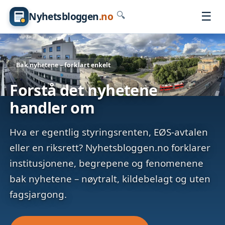
☰
Nyhetsbloggen
.no
🔍
Bak nyhetene – forklart enkelt
Forstå det nyhetene
handler om
Hva er egentlig styringsrenten, EØS-avtalen
eller en riksrett? Nyhetsbloggen.no forklarer
institusjonene, begrepene og fenomenene
bak nyhetene – nøytralt, kildebelagt og uten
fagsjargong.