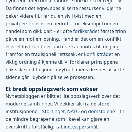
nyhetene, men om å håndtere noe konkret i eget liv.
Da finnes det egne, spesialiserte ressurser vi gjerne
peker videre til. Har du en sivil tvist med en
privatperson eller en bedrift – for eksempel om en
handel som gikk galt – er ofte
forliksrådet
første trinn
på veien mot en løsning. Handler det om en konflikt
eller et lovbrudd der partene kan møtes til megling
framfor en tradisjonell rettssak, er
konfliktrådet
en
viktig ordning å kjenne til. Vi forklarer prinsippene
bak slike institusjoner nøytralt, mens de spesialiserte
sidene går i dybden på selve prosessen.
Et bredt oppslagsverk som vokser
Nyhetsbloggen er blitt et lite oppslagsverk over det
moderne samfunnet. Vi dekker alt fra de store
institusjonene –
Stortinget
,
NATO
og
domstolene
– til
de mindre begrepene som likevel kan gjøre en
overskrift uforståelig:
kabinettsspørsmål
,