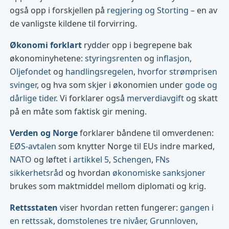
også opp i forskjellen på
regjering og Storting
– en av
de vanligste kildene til forvirring.
Økonomi forklart
rydder opp i begrepene bak
økonominyhetene:
styringsrenten
og
inflasjon
,
Oljefondet
og
handlingsregelen
,
hvorfor strømprisen
svinger
, og hva som skjer i økonomien under
gode og
dårlige tider
. Vi forklarer også
merverdiavgift
og skatt
på en måte som faktisk gir mening.
Verden og Norge
forklarer båndene til omverdenen:
EØS-avtalen
som knytter Norge til EUs indre marked,
NATO
og løftet i
artikkel 5
,
Schengen
,
FNs
sikkerhetsråd
og hvordan
økonomiske sanksjoner
brukes som maktmiddel mellom diplomati og krig.
Rettsstaten
viser hvordan retten fungerer:
gangen i
en rettssak
,
domstolenes tre nivåer
,
Grunnloven
,