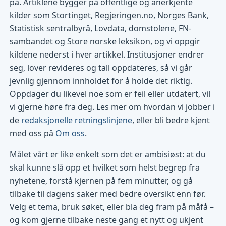
på. Artiklene bygger på offentlige og anerkjente
kilder som Stortinget, Regjeringen.no, Norges Bank,
Statistisk sentralbyrå, Lovdata, domstolene, FN-
sambandet og Store norske leksikon, og vi oppgir
kildene nederst i hver artikkel. Institusjoner endrer
seg, lover revideres og tall oppdateres, så vi går
jevnlig gjennom innholdet for å holde det riktig.
Oppdager du likevel noe som er feil eller utdatert, vil
vi gjerne høre fra deg. Les mer om hvordan vi jobber i
de
redaksjonelle retningslinjene
, eller bli bedre kjent
med oss på
Om oss
.
Målet vårt er like enkelt som det er ambisiøst: at du
skal kunne slå opp et hvilket som helst begrep fra
nyhetene, forstå kjernen på fem minutter, og gå
tilbake til dagens saker med bedre oversikt enn før.
Velg et tema, bruk søket, eller bla deg fram på måfå –
og kom gjerne tilbake neste gang et nytt og ukjent