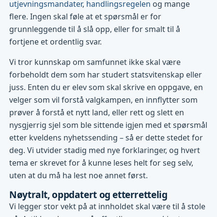
utjevningsmandater
,
handlingsregelen
og mange
flere. Ingen skal føle at et spørsmål er for
grunnleggende til å slå opp, eller for smalt til å
fortjene et ordentlig svar.
Vi tror kunnskap om samfunnet ikke skal være
forbeholdt dem som har studert statsvitenskap eller
juss. Enten du er elev som skal skrive en oppgave, en
velger som vil forstå valgkampen, en innflytter som
prøver å forstå et nytt land, eller rett og slett en
nysgjerrig sjel som ble sittende igjen med et spørsmål
etter kveldens nyhetssending – så er dette stedet for
deg. Vi utvider stadig med nye forklaringer, og hvert
tema er skrevet for å kunne leses helt for seg selv,
uten at du må ha lest noe annet først.
Nøytralt, oppdatert og etterrettelig
Vi legger stor vekt på at innholdet skal være til å stole