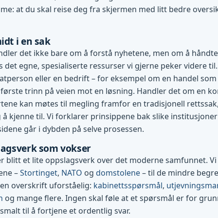
me: at du skal reise deg fra skjermen med litt bedre oversi
idt i en sak
dler det ikke bare om å forstå nyhetene, men om å håndte
es det egne, spesialiserte ressurser vi gjerne peker videre til.
vatperson eller en bedrift – for eksempel om en handel som g
første trinn på veien mot en løsning. Handler det om en konf
tene kan møtes til megling framfor en tradisjonell rettssak
 å kjenne til. Vi forklarer prinsippene bak slike institusjone
 sidene går i dybden på selve prosessen.
slagsverk som vokser
 blitt et lite oppslagsverk over det moderne samfunnet. Vi 
nene –
Stortinget
,
NATO
og
domstolene
– til de mindre beg
 en overskrift uforståelig:
kabinettsspørsmål
,
utjevningsma
n
og mange flere. Ingen skal føle at et spørsmål er for grun
 smalt til å fortjene et ordentlig svar.