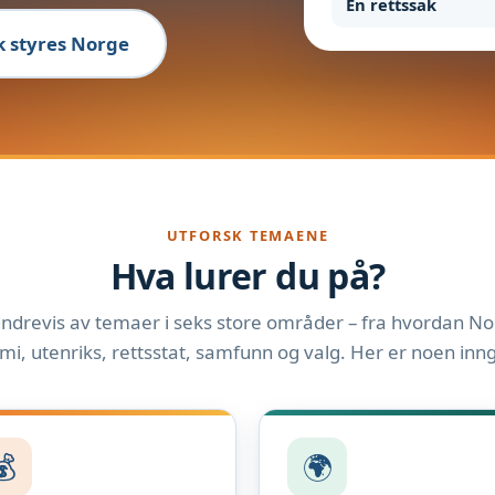
En rettssak
ik styres Norge
UTFORSK TEMAENE
Hva lurer du på?
ndrevis av temaer i seks store områder – fra hvordan Nor
i, utenriks, rettsstat, samfunn og valg. Her er noen inn
💰
🌍