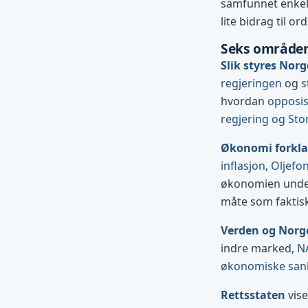
samfunnet enkelt 
lite bidrag til ord
Seks områder
Slik styres Norg
regjeringen
og
s
hvordan
opposi
regjering og Sto
Økonomi forkla
inflasjon
,
Oljefo
økonomien und
måte som faktis
Verden og Norg
indre marked,
N
økonomiske san
Rettsstaten
vise