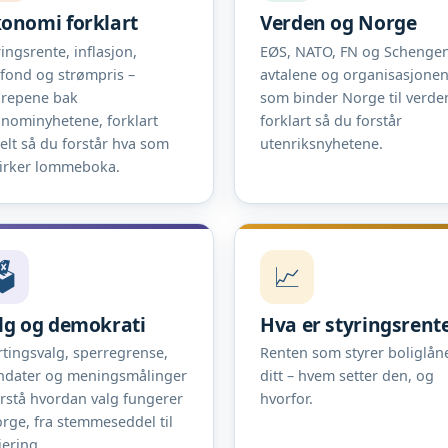
onomi forklart
Verden og Norge
ringsrente, inflasjon,
EØS, NATO, FN og Schengen
efond og strømpris –
avtalene og organisasjone
repene bak
som binder Norge til verde
nominyhetene, forklart
forklart så du forstår
elt så du forstår hva som
utenriksnyhetene.
irker lommeboka.
️
📈
lg og demokrati
Hva er styringsrent
rtingsvalg, sperregrense,
Renten som styrer boliglån
dater og meningsmålinger
ditt – hvem setter den, og
orstå hvordan valg fungerer
hvorfor.
orge, fra stemmeseddel til
jering.