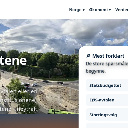
Norge ▾
Økonomi ▾
Verde
etene
🔎 Mest forklart
De store spørsmålen
begynne.
Statsbudsjettet
vtalen eller en
institusjonene,
EØS-avtalen
ne – nøytralt,
Stortingsvalg