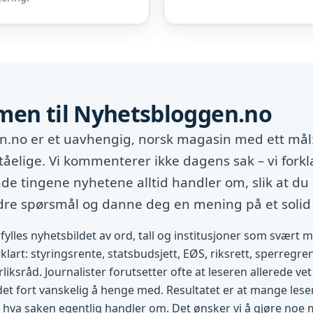
en til Nyhetsbloggen.no
.no er et uavhengig, norsk magasin med ett mål:
tåelige. Vi kommenterer ikke dagens sak – vi forkl
e tingene nyhetene alltid handler om, slik at du 
edre spørsmål og danne deg en mening på et solid
fylles nyhetsbildet av ord, tall og institusjoner som svært 
rklart: styringsrente, statsbudsjett, EØS, riksrett, sperregren
rliksråd. Journalister forutsetter ofte at leseren allerede v
 det fort vanskelig å henge med. Resultatet er at mange lese
 hva saken egentlig handler om. Det ønsker vi å gjøre noe 