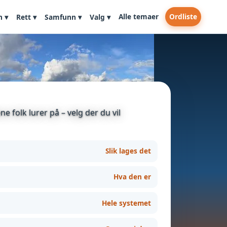
Alle temaer
Ordliste
n ▾
Rett ▾
Samfunn ▾
Valg ▾
e folk lurer på – velg der du vil
Slik lages det
Hva den er
Hele systemet