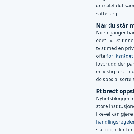
er målet det sam
satte deg.
Når du står m
Noen ganger han
eget liv. Da finn
tvist med en pri
ofte
forliksrådet
lovbrudd der par
en viktig ordning
de spesialiserte
Et bredt opp
Nyhetsbloggen er
store institusjo
likevel kan gjøre
handlingsregele
slå opp, eller for