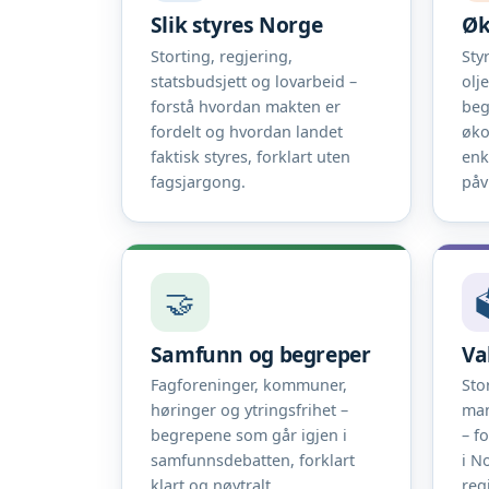
Slik styres Norge
Øk
Storting, regjering,
Sty
statsbudsjett og lovarbeid –
olj
forstå hvordan makten er
beg
fordelt og hvordan landet
øko
faktisk styres, forklart uten
enk
fagsjargong.
påv
🤝

Samfunn og begreper
Va
Fagforeninger, kommuner,
Sto
høringer og ytringsfrihet –
man
begrepene som går igjen i
– f
samfunnsdebatten, forklart
i N
klart og nøytralt.
reg