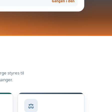
Gangen i den
ge styres til
ganger.
⚖️