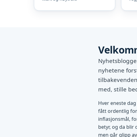
Velkomm
Nyhetsbloggen
nyhetene fors
tilbakevendend
med, stille b
Hver eneste dag 
fått ordentlig fo
inflasjonsmål, fo
betyr, og da blir
men går glipp av