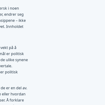
ersk i noen
r, endrer seg
insippene – ikke
et. Innholdet
 vekt på å
ål er politisk
 de ulike synene
vertale.
er politisk
de er en del av.
e eller hvordan
er. Å forklare