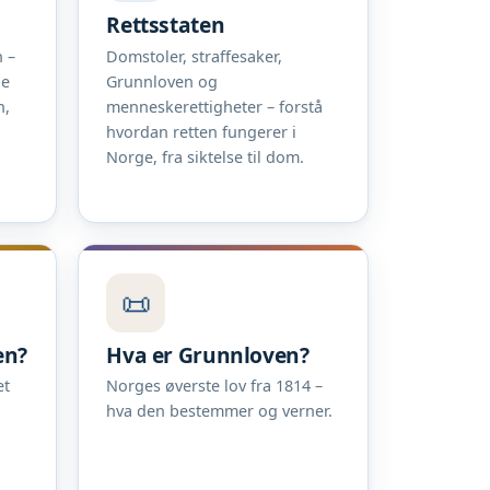
Rettsstaten
 –
Domstoler, straffesaker,
ne
Grunnloven og
n,
menneskerettigheter – forstå
hvordan retten fungerer i
Norge, fra siktelse til dom.
📜
en?
Hva er Grunnloven?
et
Norges øverste lov fra 1814 –
hva den bestemmer og verner.