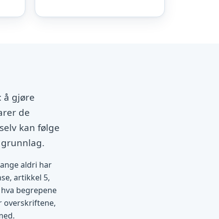
 å gjøre
arer de
selv kan følge
 grunnlag.
mange aldri har
se, artikkel 5,
et hva begrepene
r overskriftene,
med.