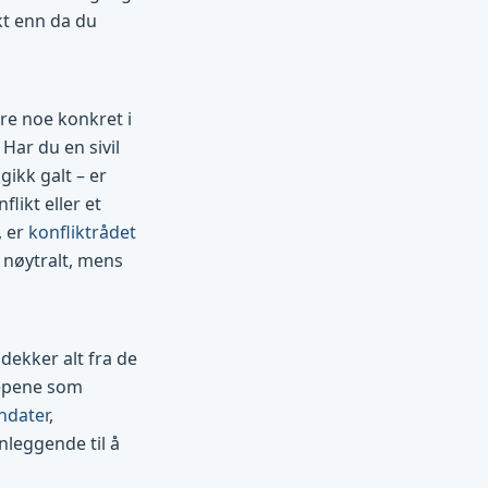
kt enn da du
re noe konkret i
 Har du en sivil
ikk galt – er
likt eller et
, er
konfliktrådet
r nøytralt, mens
dekker alt fra de
repene som
ndater
,
nleggende til å