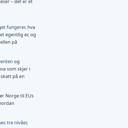
eser – det er et
get fungerer
, hva
et
egentlig er, og
jellen på
renten
og
hva som skjer i
skatt på en
r Norge til EUs
vordan
s tre nivåer
,