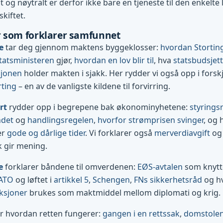
og nøytralt er derfor ikke bare en tjeneste til den enkelte l
skiftet.
 som forklarer samfunnet
e
tar deg gjennom maktens byggeklosser:
hvordan Stortin
tatsministeren
gjør,
hvordan en lov blir til
, hva
statsbudsjett
sjonen
holder makten i sjakk. Her rydder vi også opp i forsk
rting
– en av de vanligste kildene til forvirring.
rt
rydder opp i begrepene bak økonominyhetene:
styrings
ndet
og
handlingsregelen
,
hvorfor strømprisen svinger
, og 
er
gode og dårlige tider
. Vi forklarer også
merverdiavgift
og 
k gir mening.
e
forklarer båndene til omverdenen:
EØS-avtalen
som knytte
ATO
og løftet i
artikkel 5
,
Schengen
,
FNs sikkerhetsråd
og h
ksjoner
brukes som maktmiddel mellom diplomati og krig.
r hvordan retten fungerer:
gangen i en rettssak
,
domstolene