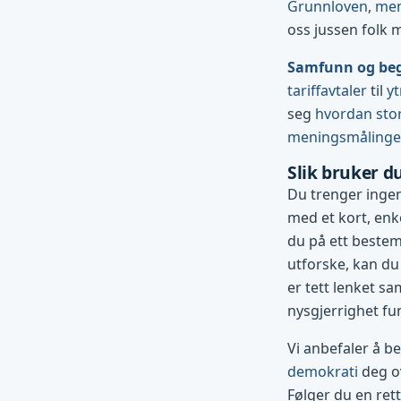
Grunnloven
,
men
oss jussen folk 
Samfunn og be
tariffavtaler
til
yt
seg
hvordan stor
meningsmåling
Slik bruker d
Du trenger ingen
med et kort, enke
du på ett bestemt
utforske, kan du
er tett lenket sa
nysgjerrighet fu
Vi anbefaler å b
demokrati
deg ov
Følger du en ret