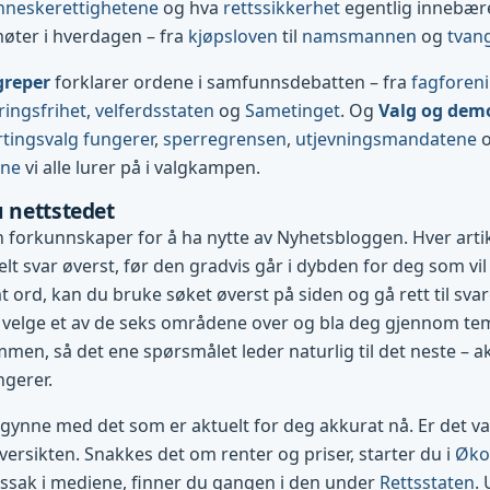
neskerettighetene
og hva
rettssikkerhet
egentlig innebærer
møter i hverdagen – fra
kjøpsloven
til
namsmannen
og
tvan
greper
forklarer ordene i samfunnsdebatten – fra
fagforen
ringsfrihet
,
velferdsstaten
og
Sametinget
. Og
Valg og dem
tingsvalg fungerer
,
sperregrensen
,
utjevningsmandatene
ene
vi alle lurer på i valgkampen.
u nettstedet
 forkunnskaper for å ha nytte av Nyhetsbloggen. Hver art
lt svar øverst, før den gradvis går i dybden for deg som vil 
 ord, kan du bruke søket øverst på siden og gå rett til svare
 velge et av de seks områdene over og bla deg gjennom te
mmen, så det ene spørsmålet leder naturlig til det neste – ak
ngerer.
egynne med det som er aktuelt for deg akkurat nå. Er det val
ersikten. Snakkes det om renter og priser, starter du i
Øko
tssak i mediene, finner du gangen i den under
Rettsstaten
.