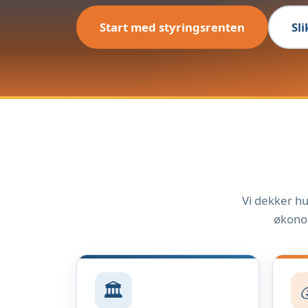
Start med styringsrenten
Sl
Vi dekker hu
økonom
🏛️