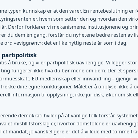
ne typen kunnskap er at den varer. En rentebeslutning er f
tyringsrenten er, hvem som setter den og hvordan den virke
l tiår. Derfor forklarer vi mekanismene, institusjonene og pr
r du dem én gang, forstår du nyhetene bedre resten av liv
 ord «eviggrønt»: det er like nyttig neste år som i dag.
 partipolitisk
tis å bruke, og vi er partipolitisk uavhengige. Vi legger stor
ting fungerer, ikke hva du bør mene om dem. Der et spørsm
ormuesskatt, EU-medlemskap eller innvandring – gjengir vi
 trekke dine egne konklusjoner. Målet er å opplyse, ikke å o
rell informasjon til opplysning, ikke juridisk, økonomisk ell
gerende demokrati hviler på at vanlige folk forstår systemet 
hva et mistillitsforslag er, hvorfor domstolene er uavhengig
l et mandat, jo vanskeligere er det å villede med tomme fras