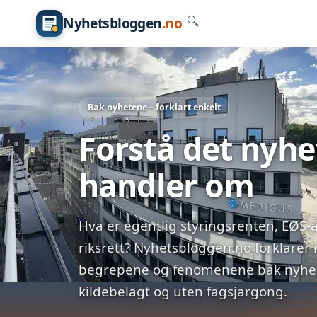
Nyhetsbloggen
.no
🔍
Bak nyhetene – forklart enkelt
Forstå det nyh
handler om
Hva er egentlig styringsrenten, EØS-a
riksrett? Nyhetsbloggen.no forklarer 
begrepene og fenomenene bak nyhete
kildebelagt og uten fagsjargong.