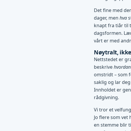
Det fine med den
dager, men
hva
s
knapt fra tiår ti
dagsformen. Lære
vårt er med andre
Nøytralt, ikke
Nettstedet er gra
beskrive
hvordan
omstridt – som f
saklig og lar deg
Innholdet er gene
rådgivning.
Vi tror et velfun
Jo flere som vet 
en stemme blir ti