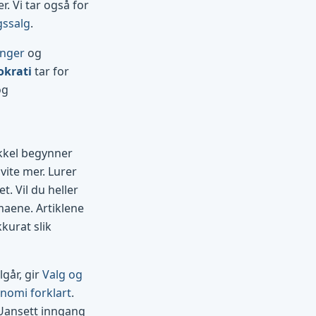
. Vi tar også for
gssalg
.
inger
og
okrati
tar for
og
ikkel begynner
vite mer. Lurer
t. Vil du heller
maene. Artiklene
kurat slik
går, gir
Valg og
nomi forklart
.
 Uansett inngang