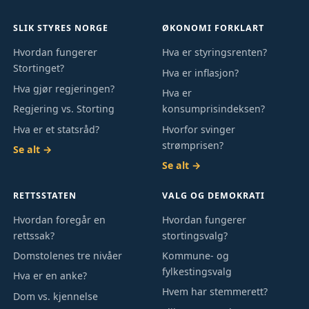
SLIK STYRES NORGE
ØKONOMI FORKLART
Hvordan fungerer
Hva er styringsrenten?
Stortinget?
Hva er inflasjon?
Hva gjør regjeringen?
Hva er
Regjering vs. Storting
konsumprisindeksen?
Hva er et statsråd?
Hvorfor svinger
strømprisen?
Se alt →
Se alt →
RETTSSTATEN
VALG OG DEMOKRATI
Hvordan foregår en
Hvordan fungerer
rettssak?
stortingsvalg?
Domstolenes tre nivåer
Kommune- og
fylkestingsvalg
Hva er en anke?
Hvem har stemmerett?
Dom vs. kjennelse