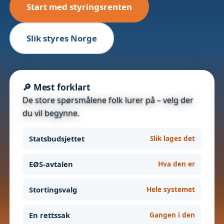
Start med styringsrenten
Slik styres Norge
🔎 Mest forklart
De store spørsmålene folk lurer på – velg der
du vil begynne.
Statsbudsjettet
Slik lages det
EØS-avtalen
Hva den er
Stortingsvalg
Hele systemet
En rettssak
Gangen i den