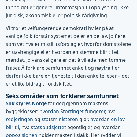
Innholdet er generell informasjon til opplysning, ikke
juridisk, økonomisk eller politisk rådgivning.
Vi tror et velfungerende demokrati hviler på at
vanlige folk forstår systemet de er en del av. Jo flere
som vet hva et mistillitsforslag er, hvorfor domstolene
er uavhengige eller hvordan en stemme blir til et
mandat, jo vanskeligere er det å villede med tomme
fraser. Å forklare samfunnet enkelt og nøytralt er
derfor ikke bare en tjeneste til den enkelte leser – det
er et lite bidrag til ordskiftet.
Seks områder som forklarer samfunnet
Slik styres Norge
tar deg gjennom maktens
byggeklosser:
hvordan Stortinget fungerer
, hva
regjeringen
og
statsministeren
gjør,
hvordan en lov
blir til
, hva
statsbudsjettet
egentlig er, og hvordan
opposisjonen
holder makten i sjakk. Her rydder vi