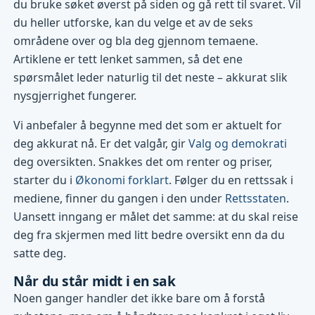
du bruke søket øverst på siden og gå rett til svaret. Vil
du heller utforske, kan du velge et av de seks
områdene over og bla deg gjennom temaene.
Artiklene er tett lenket sammen, så det ene
spørsmålet leder naturlig til det neste – akkurat slik
nysgjerrighet fungerer.
Vi anbefaler å begynne med det som er aktuelt for
deg akkurat nå. Er det valgår, gir
Valg og demokrati
deg oversikten. Snakkes det om renter og priser,
starter du i
Økonomi forklart
. Følger du en rettssak i
mediene, finner du gangen i den under
Rettsstaten
.
Uansett inngang er målet det samme: at du skal reise
deg fra skjermen med litt bedre oversikt enn da du
satte deg.
Når du står midt i en sak
Noen ganger handler det ikke bare om å forstå