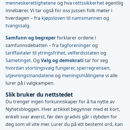
menneskerettighetene
og hva
rettssikkerhet
egentlig
innebærer. Vi tar også for oss jussen folk møter i
hverdagen – fra
kjøpsloven
til
namsmannen
og
tvangssalg
.
Samfunn og begreper
forklarer ordene i
samfunnsdebatten – fra
fagforeninger
og
tariffavtaler
til
ytringsfrihet
,
velferdsstaten
og
Sametinget
. Og
Valg og demokrati
tar for seg
hvordan stortingsvalg fungerer
,
sperregrensen
,
utjevningsmandatene
og
meningsmålingene
vi alle
lurer på i valgkampen.
Slik bruker du nettstedet
Du trenger ingen forkunnskaper for å ha nytte av
Nyhetsbloggen. Hver artikkel begynner med et kort,
enkelt svar øverst, før den gradvis går i dybden for
deg som vil vite mer. Lurer du på ett bestemt ord, kan