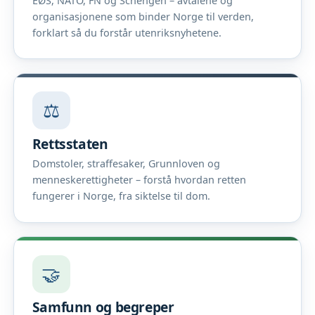
EØS, NATO, FN og Schengen – avtalene og
organisasjonene som binder Norge til verden,
forklart så du forstår utenriksnyhetene.
⚖️
Rettsstaten
Domstoler, straffesaker, Grunnloven og
menneskerettigheter – forstå hvordan retten
fungerer i Norge, fra siktelse til dom.
🤝
Samfunn og begreper