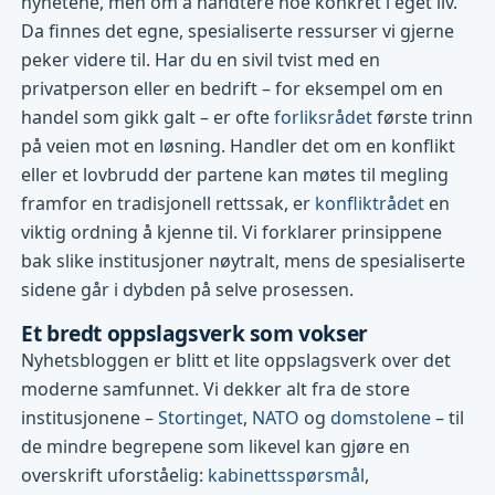
nyhetene, men om å håndtere noe konkret i eget liv.
Da finnes det egne, spesialiserte ressurser vi gjerne
peker videre til. Har du en sivil tvist med en
privatperson eller en bedrift – for eksempel om en
handel som gikk galt – er ofte
forliksrådet
første trinn
på veien mot en løsning. Handler det om en konflikt
eller et lovbrudd der partene kan møtes til megling
framfor en tradisjonell rettssak, er
konfliktrådet
en
viktig ordning å kjenne til. Vi forklarer prinsippene
bak slike institusjoner nøytralt, mens de spesialiserte
sidene går i dybden på selve prosessen.
Et bredt oppslagsverk som vokser
Nyhetsbloggen er blitt et lite oppslagsverk over det
moderne samfunnet. Vi dekker alt fra de store
institusjonene –
Stortinget
,
NATO
og
domstolene
– til
de mindre begrepene som likevel kan gjøre en
overskrift uforståelig:
kabinettsspørsmål
,