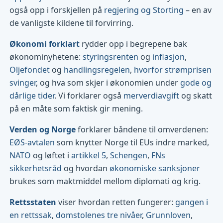
også opp i forskjellen på
regjering og Storting
– en av
de vanligste kildene til forvirring.
Økonomi forklart
rydder opp i begrepene bak
økonominyhetene:
styringsrenten
og
inflasjon
,
Oljefondet
og
handlingsregelen
,
hvorfor strømprisen
svinger
, og hva som skjer i økonomien under
gode og
dårlige tider
. Vi forklarer også
merverdiavgift
og skatt
på en måte som faktisk gir mening.
Verden og Norge
forklarer båndene til omverdenen:
EØS-avtalen
som knytter Norge til EUs indre marked,
NATO
og løftet i
artikkel 5
,
Schengen
,
FNs
sikkerhetsråd
og hvordan
økonomiske sanksjoner
brukes som maktmiddel mellom diplomati og krig.
Rettsstaten
viser hvordan retten fungerer:
gangen i
en rettssak
,
domstolenes tre nivåer
,
Grunnloven
,