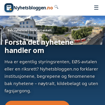
☰
Nyhetsbloggen
.no
🔍
Bak nyhetene – forklart enkelt
Forstå det nyhetene
handler om
Hva er egentlig styringsrenten, EØS-avtalen
eller en riksrett? Nyhetsbloggen.no forklarer
institusjonene, begrepene og fenomenene
bak nyhetene – nøytralt, kildebelagt og uten
fagsjargong.