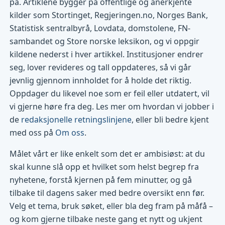
på. Artiklene bygger på offentlige og anerkjente
kilder som Stortinget, Regjeringen.no, Norges Bank,
Statistisk sentralbyrå, Lovdata, domstolene, FN-
sambandet og Store norske leksikon, og vi oppgir
kildene nederst i hver artikkel. Institusjoner endrer
seg, lover revideres og tall oppdateres, så vi går
jevnlig gjennom innholdet for å holde det riktig.
Oppdager du likevel noe som er feil eller utdatert, vil
vi gjerne høre fra deg. Les mer om hvordan vi jobber i
de
redaksjonelle retningslinjene
, eller bli bedre kjent
med oss på
Om oss
.
Målet vårt er like enkelt som det er ambisiøst: at du
skal kunne slå opp et hvilket som helst begrep fra
nyhetene, forstå kjernen på fem minutter, og gå
tilbake til dagens saker med bedre oversikt enn før.
Velg et tema, bruk søket, eller bla deg fram på måfå –
og kom gjerne tilbake neste gang et nytt og ukjent