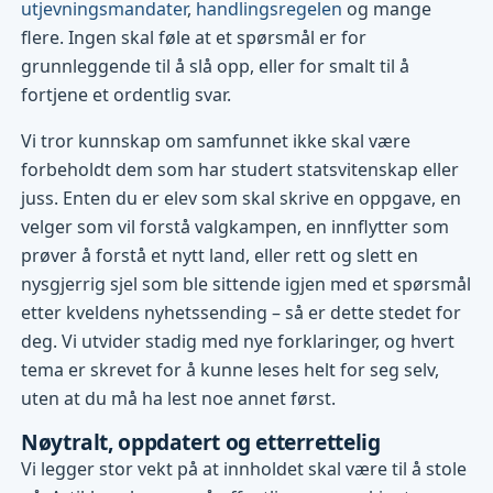
utjevningsmandater
,
handlingsregelen
og mange
flere. Ingen skal føle at et spørsmål er for
grunnleggende til å slå opp, eller for smalt til å
fortjene et ordentlig svar.
Vi tror kunnskap om samfunnet ikke skal være
forbeholdt dem som har studert statsvitenskap eller
juss. Enten du er elev som skal skrive en oppgave, en
velger som vil forstå valgkampen, en innflytter som
prøver å forstå et nytt land, eller rett og slett en
nysgjerrig sjel som ble sittende igjen med et spørsmål
etter kveldens nyhetssending – så er dette stedet for
deg. Vi utvider stadig med nye forklaringer, og hvert
tema er skrevet for å kunne leses helt for seg selv,
uten at du må ha lest noe annet først.
Nøytralt, oppdatert og etterrettelig
Vi legger stor vekt på at innholdet skal være til å stole