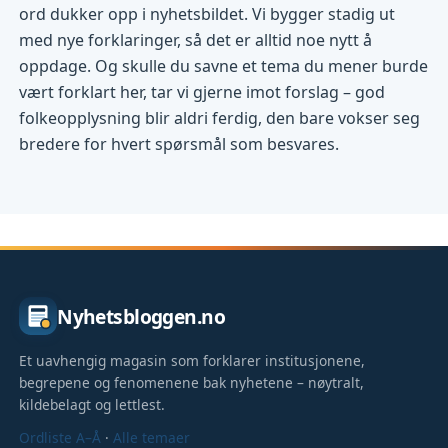
ord dukker opp i nyhetsbildet. Vi bygger stadig ut
med nye forklaringer, så det er alltid noe nytt å
oppdage. Og skulle du savne et tema du mener burde
vært forklart her, tar vi gjerne imot forslag – god
folkeopplysning blir aldri ferdig, den bare vokser seg
bredere for hvert spørsmål som besvares.
Nyhetsbloggen.no
Et uavhengig magasin som forklarer institusjonene,
begrepene og fenomenene bak nyhetene – nøytralt,
kildebelagt og lettlest.
Ordliste A–Å
·
Alle temaer