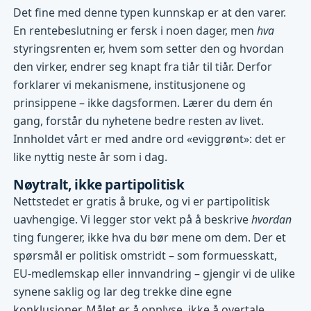
Det fine med denne typen kunnskap er at den varer.
En rentebeslutning er fersk i noen dager, men
hva
styringsrenten er, hvem som setter den og hvordan
den virker, endrer seg knapt fra tiår til tiår. Derfor
forklarer vi mekanismene, institusjonene og
prinsippene – ikke dagsformen. Lærer du dem én
gang, forstår du nyhetene bedre resten av livet.
Innholdet vårt er med andre ord «eviggrønt»: det er
like nyttig neste år som i dag.
Nøytralt, ikke partipolitisk
Nettstedet er gratis å bruke, og vi er partipolitisk
uavhengige. Vi legger stor vekt på å beskrive
hvordan
ting fungerer, ikke hva du bør mene om dem. Der et
spørsmål er politisk omstridt – som formuesskatt,
EU-medlemskap eller innvandring – gjengir vi de ulike
synene saklig og lar deg trekke dine egne
konklusjoner. Målet er å opplyse, ikke å overtale.