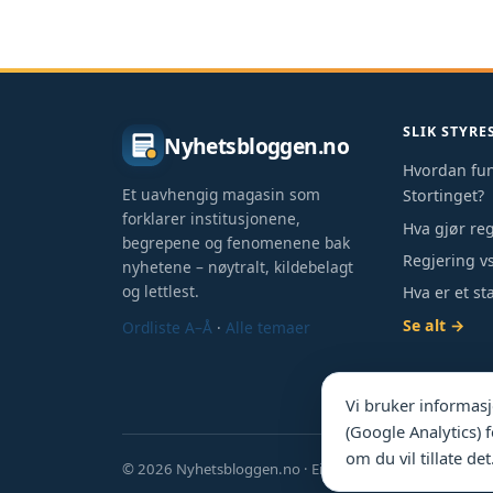
SLIK STYRE
Nyhetsbloggen.no
Hvordan fu
Et uavhengig magasin som
Stortinget?
forklarer institusjonene,
Hva gjør re
begrepene og fenomenene bak
Regjering vs
nyhetene – nøytralt, kildebelagt
og lettlest.
Hva er et st
Se alt →
Ordliste A–Å
·
Alle temaer
Vi bruker informasj
(Google Analytics) f
om du vil tillate de
© 2026 Nyhetsbloggen.no · Eies av Nordic Webinvest Ltd