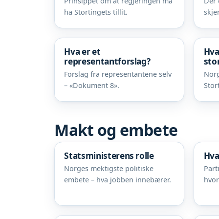
Prinsippet om at regjeringen må
Der 
ha Stortingets tillit.
skjer
Hva er et
Hva
representantforslag?
sto
Forslag fra representantene selv
Norg
– «Dokument 8».
Stor
Makt og embete
Statsministerens rolle
Hva
Norges mektigste politiske
Part
embete – hva jobben innebærer.
hvor