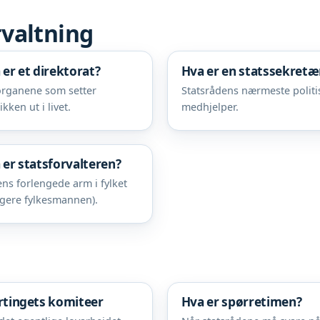
valtning
 er et direktorat?
Hva er en statssekretæ
rganene som setter
Statsrådens nærmeste politi
ikken ut i livet.
medhjelper.
 er statsforvalteren?
ens forlengede arm i fylket
ligere fylkesmannen).
rtingets komiteer
Hva er spørretimen?