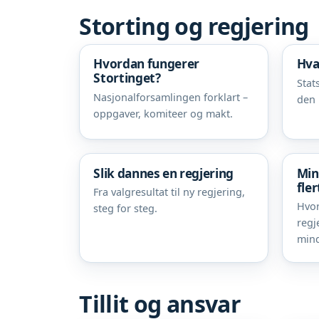
Storting og regjering
Hvordan fungerer
Hva
Stortinget?
Stat
Nasjonalforsamlingen forklart –
den 
oppgaver, komiteer og makt.
Slik dannes en regjering
Min
fler
Fra valgresultat til ny regjering,
Hvor
steg for steg.
regj
mind
Tillit og ansvar