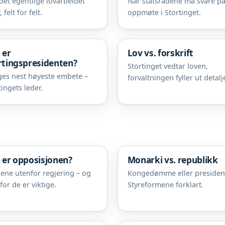
det egentlige lovarbeidet
Når statsrådene må svare p
, felt for felt.
oppmøte i Stortinget.
 er
Lov vs. forskrift
rtingspresidenten?
Stortinget vedtar loven,
es nest høyeste embete –
forvaltningen fyller ut detalj
tingets leder.
 er opposisjonen?
Monarki vs. republikk
iene utenfor regjering – og
Kongedømme eller presiden
for de er viktige.
Styreformene forklart.