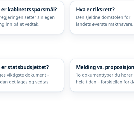
 er kabinettsspørsmål?
Hva er riksrett?
regjeringen setter sin egen
Den sjeldne domstolen for
ing inn på et vedtak.
landets øverste makthavere.
 er statsbudsjettet?
Melding vs. proposisjo
es viktigste dokument –
To dokumenttyper du hører
dan det lages og vedtas.
hele tiden – forskjellen forkl