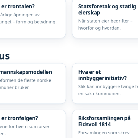
 er trontalen?
Statsforetak og statlig
eierskap
årlige åpningen av
Når staten eier bedrifter –
tinget – form og betydning.
hvorfor og hvordan.
us
mannskapsmodellen
Hva er et
innbyggerinitiativ?
eformen de fleste norske
Slik kan innbyggere tvinge 
muner bruker.
en sak i kommunen.
 er tronfølgen?
Riksforsamlingen på
Eidsvoll 1814
ene for hvem som arver
Forsamlingen som skrev
en.