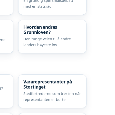
å
En grundig spørsmålsdebatt
med en statsråd.
Hvordan endres
Grunnloven?
Den tunge veien til å endre
ene.
landets høyeste lov.
Vararepresentanter på
Stortinget
t?
Stedfortrederne som trer inn når
representanten er borte.