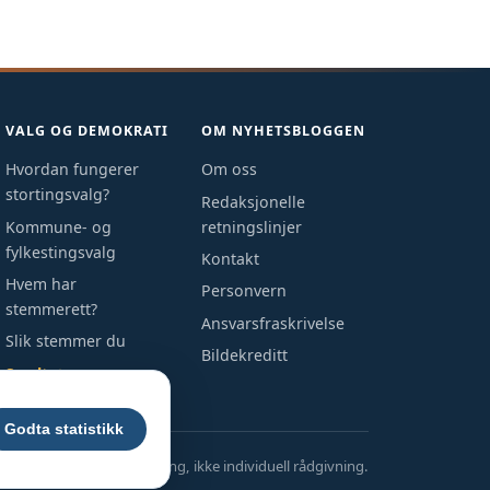
VALG OG DEMOKRATI
OM NYHETSBLOGGEN
Hvordan fungerer
Om oss
stortingsvalg?
Redaksjonelle
Kommune- og
retningslinjer
fylkestingsvalg
Kontakt
Hvem har
Personvern
stemmerett?
Ansvarsfraskrivelse
Slik stemmer du
Bildekreditt
Se alt →
Godta statistikk
ll informasjon til opplysning, ikke individuell rådgivning.