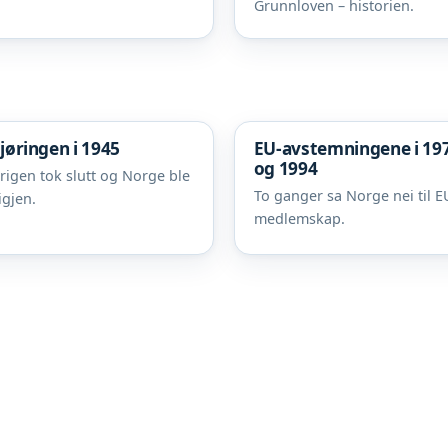
Grunnloven – historien.
gjøringen i 1945
EU-avstemningene i 19
og 1994
rigen tok slutt og Norge ble
To ganger sa Norge nei til E
 igjen.
medlemskap.