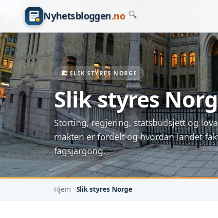
Nyhetsbloggen
.no
🔍
🏛️ SLIK STYRES NORGE
Slik styres Nor
Storting, regjering, statsbudsjett og lov
makten er fordelt og hvordan landet fakti
fagsjargong.
Hjem
Slik styres Norge