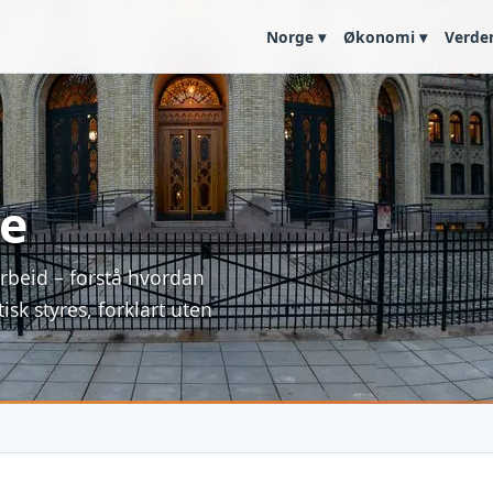
Norge ▾
Økonomi ▾
Verde
ge
arbeid – forstå hvordan
sk styres, forklart uten