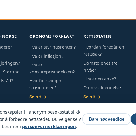
S NORGE
ØKONOMI FORKLART
RETTSSTATEN
ngerer
Hva er styringsrenten?
Hvordan foregår en
rettssak?
Hva er inflasjon?
gjeringen?
Domstolenes tre
Hva er
nivåer
. Storting
konsumprisindeksen?
Hva er en anke?
atsråd?
Hvorfor svinger
strømprisen?
Dom vs. kjennelse
Se alt →
Se alt →
onskapsler til anonym besøksstatistikk
or å forbedre nettstedet. Du velger selv
Bare nødvendige
t. Les mer i
personvernerklæringen
.
. · Ansvarlig redaktør: Terje Moy
Innholdet er genere