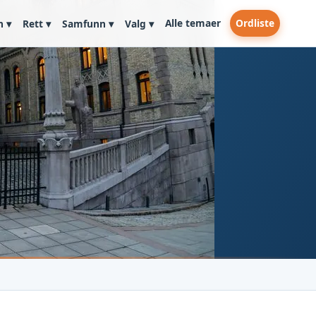
Alle temaer
Ordliste
n ▾
Rett ▾
Samfunn ▾
Valg ▾