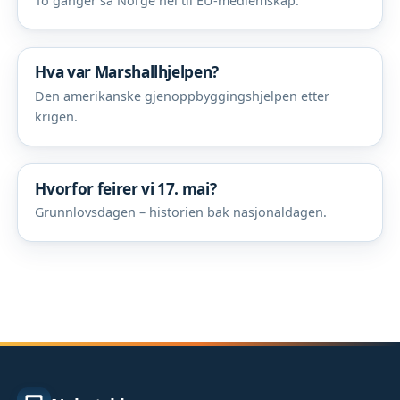
To ganger sa Norge nei til EU-medlemskap.
Hva var Marshallhjelpen?
Den amerikanske gjenoppbyggingshjelpen etter
krigen.
Hvorfor feirer vi 17. mai?
Grunnlovsdagen – historien bak nasjonaldagen.