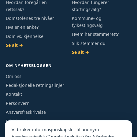
Hvordan foregår en
Hvordan fungerer
rettssak?
stortingsvalg?
Domstolenes tre nivåer
Kommune- og
fylkestingsvalg
Hva er en anke?
Hvem har stemmerett?
Dom vs. kjennelse
Slik stemmer du
Se alt →
Se alt →
OM NYHETSBLOGGEN
Om oss
Redaksjonelle retningslinjer
Kontakt
Personvern
Ansvarsfraskrivelse
Bildekreditt
Vi bruker informasjonskapsler til anonym
besøksstatistikk (Google Analytics) for å forbedre