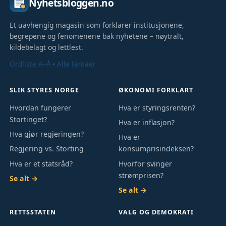
Nyhetsbloggen.no
Et uavhengig magasin som forklarer institusjonene,
begrepene og fenomenene bak nyhetene – nøytralt,
kildebelagt og lettlest.
Ordliste A–Å
·
Alle temaer
SLIK STYRES NORGE
ØKONOMI FORKLART
Hvordan fungerer
Hva er styringsrenten?
Stortinget?
Hva er inflasjon?
Hva gjør regjeringen?
Hva er
Regjering vs. Storting
konsumprisindeksen?
Hva er et statsråd?
Hvorfor svinger
strømprisen?
Se alt →
Se alt →
RETTSSTATEN
VALG OG DEMOKRATI