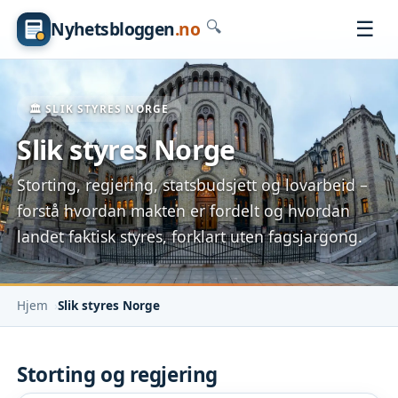
☰
Nyhetsbloggen
.no
🔍
🏛️ SLIK STYRES NORGE
Slik styres Norge
Storting, regjering, statsbudsjett og lovarbeid –
forstå hvordan makten er fordelt og hvordan
landet faktisk styres, forklart uten fagsjargong.
Hjem
Slik styres Norge
Storting og regjering