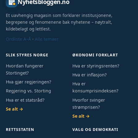
Nyhetsbloggen.no
Et uavhengig magasin som forklarer institusjonene,
begrepene og fenomenene bak nyhetene – nøytralt,
kildebelagt og lettlest.
Ordliste A–Å
·
Alle temaer
SLIK STYRES NORGE
ØKONOMI FORKLART
Hvordan fungerer
Hva er styringsrenten?
Stortinget?
Hva er inflasjon?
Hva gjør regjeringen?
Hva er
Regjering vs. Storting
konsumprisindeksen?
Hva er et statsråd?
Hvorfor svinger
strømprisen?
Se alt →
Se alt →
RETTSSTATEN
VALG OG DEMOKRATI