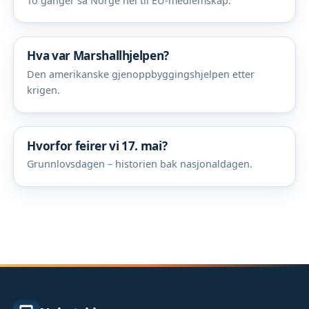
To ganger sa Norge nei til EU-medlemskap.
Hva var Marshallhjelpen?
Den amerikanske gjenoppbyggingshjelpen etter
krigen.
Hvorfor feirer vi 17. mai?
Grunnlovsdagen – historien bak nasjonaldagen.