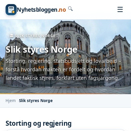
☰
Nyhetsbloggen
.no
🔍
🏛️ SLIK STYRES NORGE
Slik styres Norge
Storting, regjering, statsbudsjett og lovarbeid –
forstå hvordan makten er fordelt og hvordan
landet faktisk styres, forklart uten fagsjargong.
Hjem
Slik styres Norge
Storting og regjering