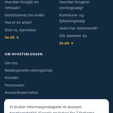
Hvordan foregår en
Hvordan fungerer
rettssak?
stortingsvalg?
Domstolenes tre nivåer
Kommune- og
fylkestingsvalg
Hva er en anke?
Hvem har stemmerett?
Dom vs. kjennelse
Slik stemmer du
Se alt →
Se alt →
OM NYHETSBLOGGEN
Om oss
Redaksjonelle retningslinjer
Kontakt
Personvern
Ansvarsfraskrivelse
Bildekreditt
Vi bruker informasjonskapsler til anonym
besøksstatistikk (Google Analytics) for å forbedre