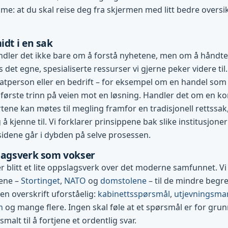
me: at du skal reise deg fra skjermen med litt bedre oversi
idt i en sak
dler det ikke bare om å forstå nyhetene, men om å håndte
es det egne, spesialiserte ressurser vi gjerne peker videre til.
vatperson eller en bedrift – for eksempel om en handel som g
første trinn på veien mot en løsning. Handler det om en konf
tene kan møtes til megling framfor en tradisjonell rettssak
 å kjenne til. Vi forklarer prinsippene bak slike institusjone
 sidene går i dybden på selve prosessen.
slagsverk som vokser
 blitt et lite oppslagsverk over det moderne samfunnet. Vi 
nene –
Stortinget
,
NATO
og
domstolene
– til de mindre beg
 en overskrift uforståelig:
kabinettsspørsmål
,
utjevningsma
n
og mange flere. Ingen skal føle at et spørsmål er for grun
 smalt til å fortjene et ordentlig svar.