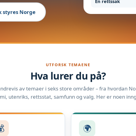
En rettssak
ik styres Norge
UTFORSK TEMAENE
Hva lurer du på?
ndrevis av temaer i seks store områder – fra hvordan Nor
i, utenriks, rettsstat, samfunn og valg. Her er noen inn
💰
🌍