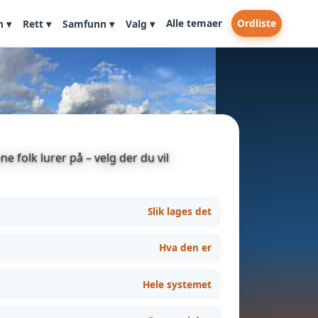
Alle temaer
Ordliste
n ▾
Rett ▾
Samfunn ▾
Valg ▾
e folk lurer på – velg der du vil
Slik lages det
Hva den er
Hele systemet