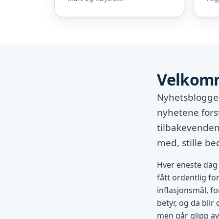
Velkomm
Nyhetsbloggen
nyhetene fors
tilbakevendend
med, stille b
Hver eneste dag 
fått ordentlig fo
inflasjonsmål, fo
betyr, og da blir
men går glipp av