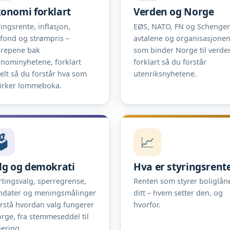
onomi forklart
Verden og Norge
ringsrente, inflasjon,
EØS, NATO, FN og Schengen
efond og strømpris –
avtalene og organisasjone
repene bak
som binder Norge til verde
nominyhetene, forklart
forklart så du forstår
elt så du forstår hva som
utenriksnyhetene.
irker lommeboka.
️
📈
lg og demokrati
Hva er styringsrent
rtingsvalg, sperregrense,
Renten som styrer boliglån
dater og meningsmålinger
ditt – hvem setter den, og
orstå hvordan valg fungerer
hvorfor.
orge, fra stemmeseddel til
jering.