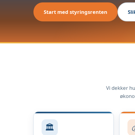
Start med styringsrenten
Sl
Vi dekker hu
økonom
🏛️