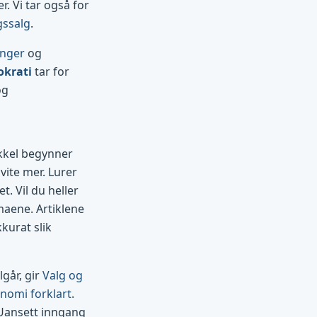
. Vi tar også for
gssalg
.
inger
og
okrati
tar for
og
ikkel begynner
vite mer. Lurer
t. Vil du heller
maene. Artiklene
kurat slik
går, gir
Valg og
nomi forklart
.
 Uansett inngang