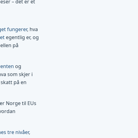
eser – det er et
get fungerer
, hva
et
egentlig er, og
jellen på
renten
og
hva som skjer i
skatt på en
r Norge til EUs
vordan
s tre nivåer
,