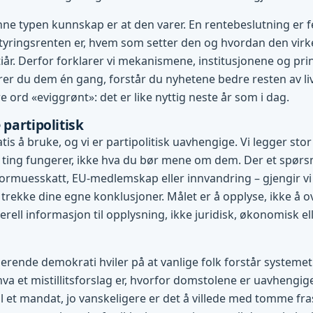
ne typen kunnskap er at den varer. En rentebeslutning er f
tyringsrenten er, hvem som setter den og hvordan den virke
l tiår. Derfor forklarer vi mekanismene, institusjonene og pr
r du dem én gang, forstår du nyhetene bedre resten av liv
 ord «eviggrønt»: det er like nyttig neste år som i dag.
 partipolitisk
tis å bruke, og vi er partipolitisk uavhengige. Vi legger stor
ting fungerer, ikke hva du bør mene om dem. Der et spørsm
ormuesskatt, EU-medlemskap eller innvandring – gjengir vi
 trekke dine egne konklusjoner. Målet er å opplyse, ikke å o
rell informasjon til opplysning, ikke juridisk, økonomisk ell
gerende demokrati hviler på at vanlige folk forstår systemet 
hva et mistillitsforslag er, hvorfor domstolene er uavhengig
l et mandat, jo vanskeligere er det å villede med tomme fras