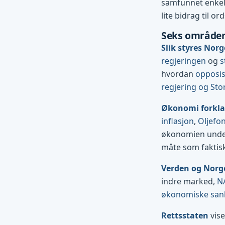
samfunnet enkelt 
lite bidrag til ord
Seks områder
Slik styres Norg
regjeringen
og
s
hvordan
opposi
regjering og Sto
Økonomi forkla
inflasjon
,
Oljefo
økonomien und
måte som faktis
Verden og Norg
indre marked,
N
økonomiske san
Rettsstaten
vise