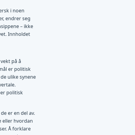
ersk i noen
r, endrer seg
insippene – ikke
et. Innholdet
 vekt på å
ål er politisk
 de ulike synene
vertale.
er politisk
de er en del av.
e eller hvordan
er. Å forklare