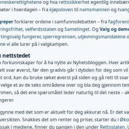
neskerettighetene
og hva
rettssikkerhet
egentlig innebærer
møter i hverdagen – fra
kjøpsloven
til
namsmannen
og
tvan
greper
forklarer ordene i samfunnsdebatten – fra
fagforen
ringsfrihet
,
velferdsstaten
og
Sametinget
. Og
Valg og dem
tingsvalg fungerer
,
sperregrensen
,
utjevningsmandatene
ene
vi alle lurer på i valgkampen.
u nettstedet
 forkunnskaper for å ha nytte av Nyhetsbloggen. Hver art
lt svar øverst, før den gradvis går i dybden for deg som vil 
 ord, kan du bruke søket øverst på siden og gå rett til svare
 velge et av de seks områdene over og bla deg gjennom te
mmen, så det ene spørsmålet leder naturlig til det neste – ak
ngerer.
egynne med det som er aktuelt for deg akkurat nå. Er det val
ersikten. Snakkes det om renter og priser, starter du i
Øko
tssak i mediene, finner du gangen i den under
Rettsstaten
.