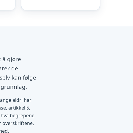
 å gjøre
arer de
selv kan følge
 grunnlag.
mange aldri har
se, artikkel 5,
et hva begrepene
r overskriftene,
med.