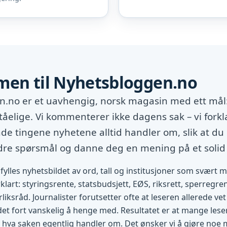
en til Nyhetsbloggen.no
.no er et uavhengig, norsk magasin med ett mål:
tåelige. Vi kommenterer ikke dagens sak – vi forkl
e tingene nyhetene alltid handler om, slik at du 
edre spørsmål og danne deg en mening på et solid
fylles nyhetsbildet av ord, tall og institusjoner som svært 
rklart: styringsrente, statsbudsjett, EØS, riksrett, sperregren
rliksråd. Journalister forutsetter ofte at leseren allerede v
 det fort vanskelig å henge med. Resultatet er at mange lese
 hva saken egentlig handler om. Det ønsker vi å gjøre noe 