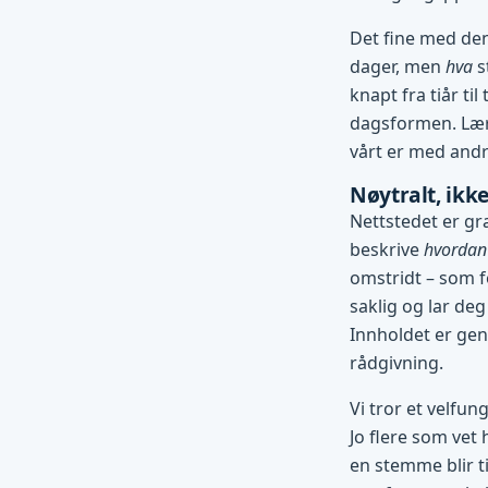
Det fine med den
dager, men
hva
s
knapt fra tiår ti
dagsformen. Lære
vårt er med andre
Nøytralt, ikke
Nettstedet er gra
beskrive
hvordan
omstridt – som f
saklig og lar deg
Innholdet er gene
rådgivning.
Vi tror et velfun
Jo flere som vet 
en stemme blir ti