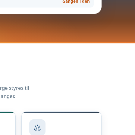
Gangen i den
ge styres til
ganger.
⚖️