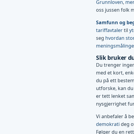
Grunnloven
,
men
oss jussen folk 
Samfunn og be
tariffavtaler
til
yt
seg
hvordan stor
meningsmåling
Slik bruker d
Du trenger ingen
med et kort, enke
du på ett bestemt
utforske, kan du
er tett lenket sa
nysgjerrighet fu
Vi anbefaler å b
demokrati
deg ov
Følger du en ret