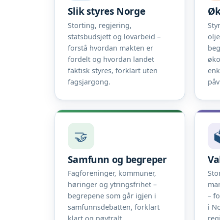
Slik styres Norge
Øk
Storting, regjering,
Sty
statsbudsjett og lovarbeid –
olj
forstå hvordan makten er
beg
fordelt og hvordan landet
øko
faktisk styres, forklart uten
enk
fagsjargong.
påv
🤝

Samfunn og begreper
Va
Fagforeninger, kommuner,
Sto
høringer og ytringsfrihet –
man
begrepene som går igjen i
– f
samfunnsdebatten, forklart
i N
klart og nøytralt.
reg