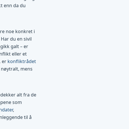
kt enn da du
re noe konkret i
 Har du en sivil
ikk galt – er
likt eller et
, er
konfliktrådet
r nøytralt, mens
dekker alt fra de
repene som
ndater
,
nleggende til å