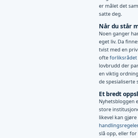
er målet det sam
satte deg.
Når du står m
Noen ganger han
eget liv. Da finn
tvist med en pri
ofte
forliksrådet
lovbrudd der par
en viktig ordning
de spesialiserte
Et bredt opp
Nyhetsbloggen er
store institusjo
likevel kan gjøre
handlingsregele
slå opp, eller for