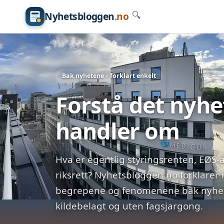
Nyhetsbloggen
.no
🔍
Bak nyhetene – forklart enkelt
Forstå det nyh
handler om
Hva er egentlig styringsrenten, EØS-a
riksrett? Nyhetsbloggen.no forklarer 
begrepene og fenomenene bak nyhete
kildebelagt og uten fagsjargong.