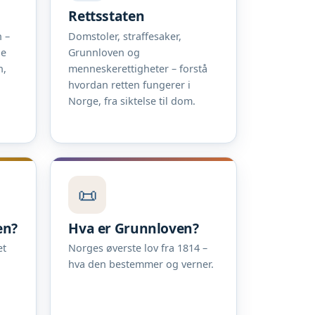
Rettsstaten
 –
Domstoler, straffesaker,
ne
Grunnloven og
n,
menneskerettigheter – forstå
hvordan retten fungerer i
Norge, fra siktelse til dom.
📜
en?
Hva er Grunnloven?
et
Norges øverste lov fra 1814 –
hva den bestemmer og verner.