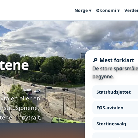
Norge ▾
Økonomi ▾
Verde
etene
🔎 Mest forklart
De store spørsmålen
begynne.
Statsbudsjettet
vtalen eller en
institusjonene,
EØS-avtalen
ne – nøytralt,
Stortingsvalg