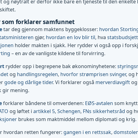
og nøytralt er derfor ikke bare en tjeneste til den enkelte l
skiftet.
 som forklarer samfunnet
e
tar deg gjennom maktens byggeklosser:
hvordan Stortin
tatsministeren
gjør,
hvordan en lov blir til
, hva
statsbudsjett
sjonen
holder makten i sjakk. Her rydder vi også opp i forsk
rting
– en av de vanligste kildene til forvirring.
rt
rydder opp i begrepene bak økonominyhetene:
styrings
ndet
og
handlingsregelen
,
hvorfor strømprisen svinger
, og 
er
gode og dårlige tider
. Vi forklarer også
merverdiavgift
og 
k gir mening.
e
forklarer båndene til omverdenen:
EØS-avtalen
som knytte
ATO
og løftet i
artikkel 5
,
Schengen
,
FNs sikkerhetsråd
og h
ksjoner
brukes som maktmiddel mellom diplomati og krig.
r hvordan retten fungerer:
gangen i en rettssak
,
domstolene